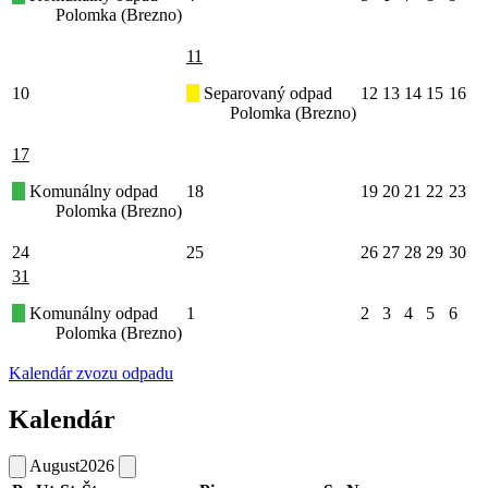
Polomka (Brezno)
11
10
Separovaný odpad
12
13
14
15
16
Polomka (Brezno)
17
Komunálny odpad
18
19
20
21
22
23
Polomka (Brezno)
24
25
26
27
28
29
30
31
Komunálny odpad
1
2
3
4
5
6
Polomka (Brezno)
Kalendár zvozu odpadu
Kalendár
August
2026