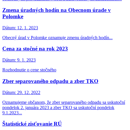
Zmena úradných hodín na Obecnom úrade v
Polomke
Dátum:
12. 1. 2023
Obecný úrad v Polomke oznamuje zmenu úradných hodín...
Cena za stočné na rok 2023
Dátum:
9. 1. 2023
Rozhodnutie o cene stočného
Zber separovaného odpadu a zber TKO
Dátum:
29. 12. 2022
Oznamujeme občanom, že zber separovaného odpadu sa uskutoční
pondelok 2. januára 2023 a zber TKO sa uskutoční pondelok
9.1.2023...
Štatistické zisťovanie RÚ