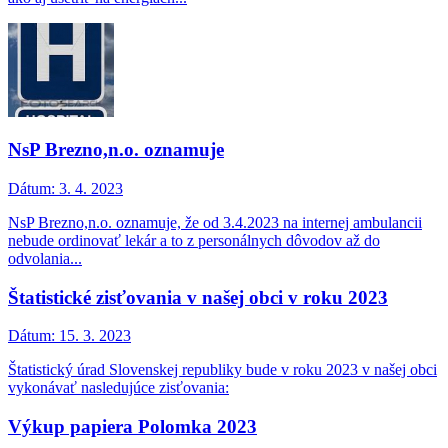
NsP Brezno,n.o. oznamuje
Dátum:
3. 4. 2023
NsP Brezno,n.o. oznamuje, že od 3.4.2023 na internej ambulancii
nebude ordinovať lekár a to z personálnych dôvodov až do
odvolania...
Štatistické zisťovania v našej obci v roku 2023
Dátum:
15. 3. 2023
Štatistický úrad Slovenskej republiky bude v roku 2023 v našej obci
vykonávať nasledujúce zisťovania:
Výkup papiera Polomka 2023