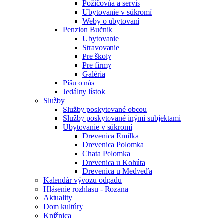
Požičovňa a servis
Ubytovanie v súkromí
Weby o ubytovaní
Penzión Bučnik
Ubytovanie
Stravovanie
Pre školy
Pre firmy
Galéria
Píšu o nás
Jedálny lístok
Služby
Služby poskytované obcou
Služby poskytované inými subjektami
Ubytovanie v súkromí
Drevenica Emilka
Drevenica Polomka
Chata Polomka
Drevenica u Kohúta
Drevenica u Medveďa
Kalendár vývozu odpadu
Hlásenie rozhlasu - Rozana
Aktuality
Dom kultúry
Knižnica