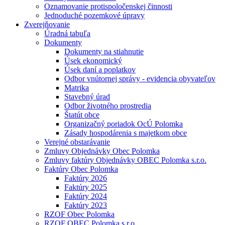
Oznamovanie protispoločenskej činnosti
Jednoduché pozemkové úpravy
Zverejňovanie
Úradná tabuľa
Dokumenty
Dokumenty na stiahnutie
Úsek ekonomický
Úsek daní a poplatkov
Odbor vnútornej správy - evidencia obyvateľov
Matrika
Stavebný úrad
Odbor životného prostredia
Štatút obce
Organizačný poriadok OcÚ Polomka
Zásady hospodárenia s majetkom obce
Verejné obstarávanie
Zmluvy Objednávky Obec Polomka
Zmluvy faktúry Objednávky OBEC Polomka s.r.o.
Faktúry Obec Polomka
Faktúry 2026
Faktúry 2025
Faktúry 2024
Faktúry 2023
RZOF Obec Polomka
RZOF OBEC Polomka s.r.o