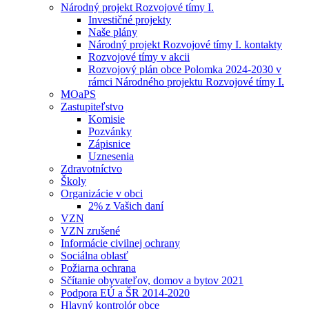
Národný projekt Rozvojové tímy I.
Investičné projekty
Naše plány
Národný projekt Rozvojové tímy I. kontakty
Rozvojové tímy v akcii
Rozvojový plán obce Polomka 2024-2030 v
rámci Národného projektu Rozvojové tímy I.
MOaPS
Zastupiteľstvo
Komisie
Pozvánky
Zápisnice
Uznesenia
Zdravotníctvo
Školy
Organizácie v obci
2% z Vašich daní
VZN
VZN zrušené
Informácie civilnej ochrany
Sociálna oblasť
Požiarna ochrana
Sčítanie obyvateľov, domov a bytov 2021
Podpora EÚ a ŠR 2014-2020
Hlavný kontrolór obce