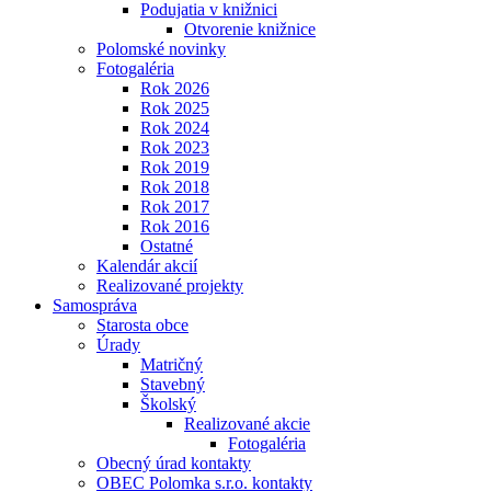
Podujatia v knižnici
Otvorenie knižnice
Polomské novinky
Fotogaléria
Rok 2026
Rok 2025
Rok 2024
Rok 2023
Rok 2019
Rok 2018
Rok 2017
Rok 2016
Ostatné
Kalendár akcií
Realizované projekty
Samospráva
Starosta obce
Úrady
Matričný
Stavebný
Školský
Realizované akcie
Fotogaléria
Obecný úrad kontakty
OBEC Polomka s.r.o. kontakty