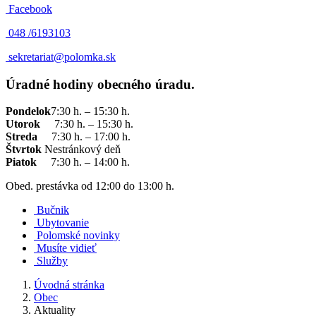
Facebook
048 /
6193103
sekretariat@polomka.sk
Úradné hodiny obecného úradu.
Pondelok
7:30 h. – 15:30 h.
Utorok
7:30 h. – 15:30 h.
Streda
7:30 h. – 17:00 h.
Štvrtok
Nestránkový deň
Piatok
7:30 h. – 14:00 h.
Obed. prestávka od 12:00 do 13:00 h.
Bučnik
Ubytovanie
Polomské novinky
Musíte vidieť
Služby
Úvodná stránka
Obec
Aktuality