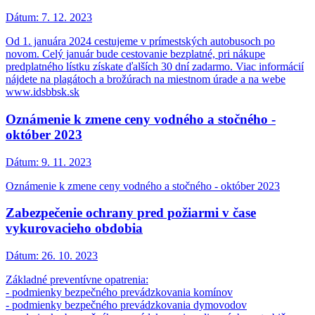
Dátum:
7. 12. 2023
Od 1. januára 2024 cestujeme v prímestských autobusoch po
novom. Celý január bude cestovanie bezplatné, pri nákupe
predplatného lístku získate ďalších 30 dní zadarmo. Viac informácií
nájdete na plagátoch a brožúrach na miestnom úrade a na webe
www.idsbbsk.sk
Oznámenie k zmene ceny vodného a stočného -
október 2023
Dátum:
9. 11. 2023
Oznámenie k zmene ceny vodného a stočného - október 2023
Zabezpečenie ochrany pred požiarmi v čase
vykurovacieho obdobia
Dátum:
26. 10. 2023
Základné preventívne opatrenia:
- podmienky bezpečného prevádzkovania komínov
- podmienky bezpečného prevádzkovania dymovodov