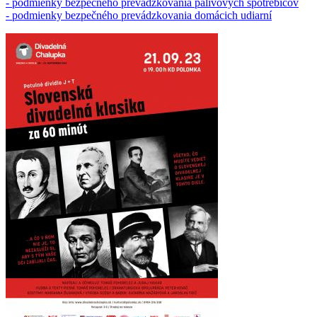
- podmienky bezpečného prevádzkovania palivových spotrebičov
- podmienky bezpečného prevádzkovania domácich udiarní