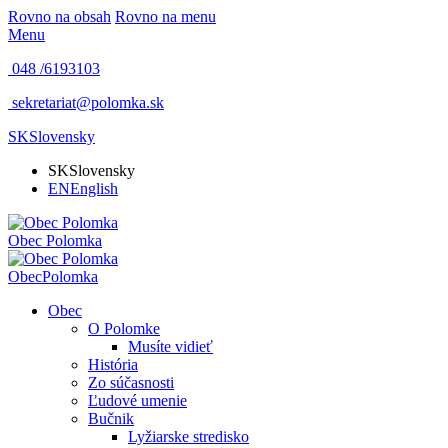
Rovno na obsah
Rovno na menu
Menu
048 /
6193103
sekretariat@polomka.sk
SK
Slovensky
SK
Slovensky
EN
English
Obec
Polomka
Obec
Polomka
Obec
O Polomke
Musíte vidieť
História
Zo súčasnosti
Ľudové umenie
Bučnik
Lyžiarske stredisko