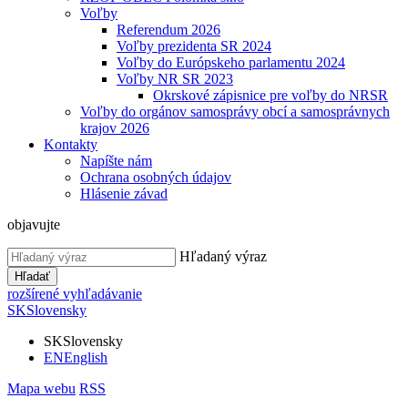
Voľby
Referendum 2026
Voľby prezidenta SR 2024
Voľby do Európskeho parlamentu 2024
Voľby NR SR 2023
Okrskové zápisnice pre voľby do NRSR
Voľby do orgánov samosprávy obcí a samosprávnych
krajov 2026
Kontakty
Napíšte nám
Ochrana osobných údajov
Hlásenie závad
objavujte
Hľadaný výraz
Hľadať
rozšírené vyhľadávanie
SK
Slovensky
SK
Slovensky
EN
English
Mapa webu
RSS