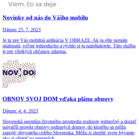
Novinky od nás do Vášho mobilu
Dátum:
25. 7. 2023
Je tu pre Vás mobilná aplikácia V OBRAZE. Ak ju ešte nemáte
stiahnutú, veľmi jednoducho a rýchlo si ju nainštalujete. Táto služba
je pre všetkých občanov zdarma.
OBNOV SVOJ DOM vďaka plánu obnovy
Dátum:
4. 4. 2023
Slovenská agentúra životného prostredia realizuje jedinečný a dosiaľ
najväčší projekt obnovy rodinných domov, do ktorého sa môžu
zapojiť obyvatelia celého Slovenska. Môžu si zlepšiť svoje bývanie
ako aj ušetriť na energiách...