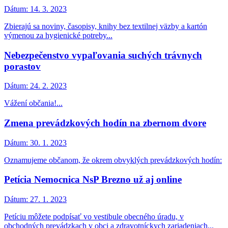
Dátum:
14. 3. 2023
Zbierajú sa noviny, časopisy, knihy bez textilnej väzby a kartón
výmenou za hygienické potreby...
Nebezpečenstvo vypaľovania suchých trávnych
porastov
Dátum:
24. 2. 2023
Vážení občania!...
Zmena prevádzkových hodín na zbernom dvore
Dátum:
30. 1. 2023
Oznamujeme občanom, že okrem obvyklých prevádzkových hodín:
Petícia Nemocnica NsP Brezno už aj online
Dátum:
27. 1. 2023
Petíciu môžete podpísať vo vestibule obecného úradu, v
obchodných prevádzkach v obci a zdravotníckych zariadeniach...