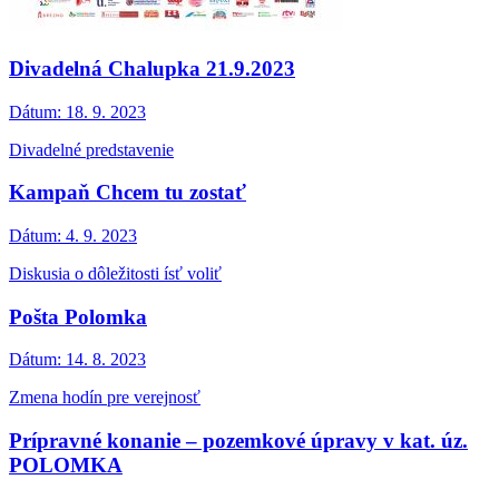
Divadelná Chalupka 21.9.2023
Dátum:
18. 9. 2023
Divadelné predstavenie
Kampaň Chcem tu zostať
Dátum:
4. 9. 2023
Diskusia o dôležitosti ísť voliť
Pošta Polomka
Dátum:
14. 8. 2023
Zmena hodín pre verejnosť
Prípravné konanie – pozemkové úpravy v kat. úz.
POLOMKA