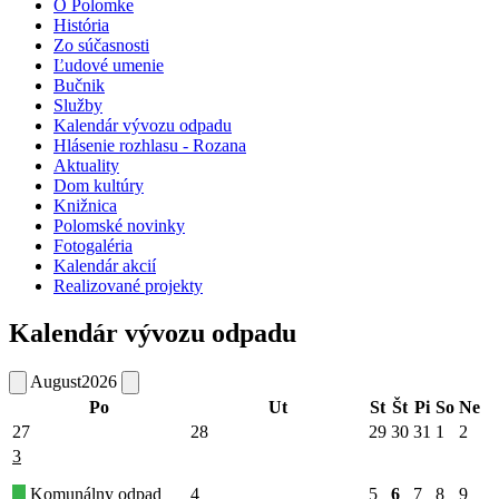
O Polomke
História
Zo súčasnosti
Ľudové umenie
Bučnik
Služby
Kalendár vývozu odpadu
Hlásenie rozhlasu - Rozana
Aktuality
Dom kultúry
Knižnica
Polomské novinky
Fotogaléria
Kalendár akcií
Realizované projekty
Kalendár vývozu odpadu
August
2026
Po
Ut
St
Št
Pi
So
Ne
27
28
29
30
31
1
2
3
Komunálny odpad
4
5
6
7
8
9