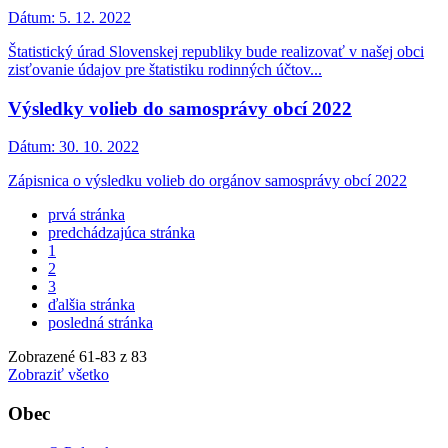
Dátum:
5. 12. 2022
Štatistický úrad Slovenskej republiky bude realizovať v našej obci
zisťovanie údajov pre štatistiku rodinných účtov...
Výsledky volieb do samosprávy obcí 2022
Dátum:
30. 10. 2022
Zápisnica o výsledku volieb do orgánov samosprávy obcí 2022
prvá stránka
predchádzajúca stránka
1
2
3
ďalšia stránka
posledná stránka
Zobrazené
61
-
83
z 83
Zobraziť všetko
Obec