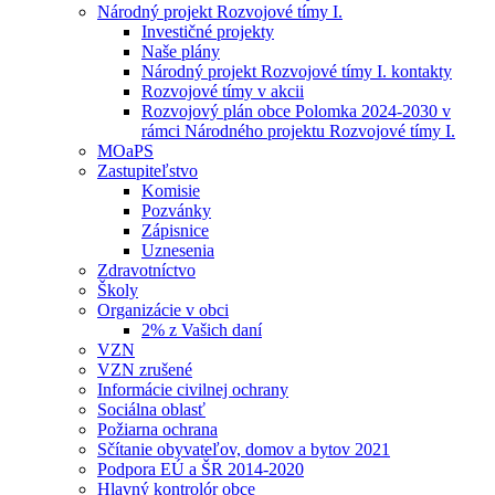
Národný projekt Rozvojové tímy I.
Investičné projekty
Naše plány
Národný projekt Rozvojové tímy I. kontakty
Rozvojové tímy v akcii
Rozvojový plán obce Polomka 2024-2030 v
rámci Národného projektu Rozvojové tímy I.
MOaPS
Zastupiteľstvo
Komisie
Pozvánky
Zápisnice
Uznesenia
Zdravotníctvo
Školy
Organizácie v obci
2% z Vašich daní
VZN
VZN zrušené
Informácie civilnej ochrany
Sociálna oblasť
Požiarna ochrana
Sčítanie obyvateľov, domov a bytov 2021
Podpora EÚ a ŠR 2014-2020
Hlavný kontrolór obce