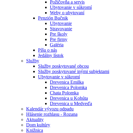
Požičovňa a servis
Ubytovanie v súkromí
Weby o ubytovaní
Penzión Bučnik
Ubytovanie
Stravovanie
Pre školy
Pre firmy
Galéria
Píšu o nás
Jedálny lístok
Služby
Služby poskytované obcou
Služby poskytované inými subjektami
Ubytovanie v súkromí
Drevenica Emilka
Drevenica Polomka
Chata Polomka
Drevenica u Kohúta
Drevenica u Medveďa
Kalendár vývozu odpadu
Hlásenie rozhlasu - Rozana
Aktuality
Dom kultúry
Knižnica