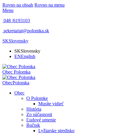
Rovno na obsah
Rovno na menu
Menu
048 /
6193103
sekretariat@polomka.sk
SK
Slovensky
SK
Slovensky
EN
English
Obec
Polomka
Obec
Polomka
Obec
O Polomke
Musíte vidieť
História
Zo súčasnosti
Ľudové umenie
Bučnik
Lyžiarske stredisko