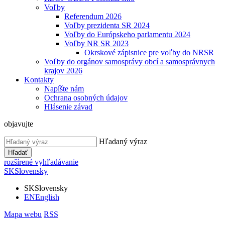
Voľby
Referendum 2026
Voľby prezidenta SR 2024
Voľby do Európskeho parlamentu 2024
Voľby NR SR 2023
Okrskové zápisnice pre voľby do NRSR
Voľby do orgánov samosprávy obcí a samosprávnych
krajov 2026
Kontakty
Napíšte nám
Ochrana osobných údajov
Hlásenie závad
objavujte
Hľadaný výraz
Hľadať
rozšírené vyhľadávanie
SK
Slovensky
SK
Slovensky
EN
English
Mapa webu
RSS