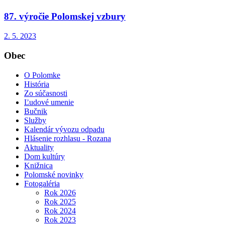
87. výročie Polomskej vzbury
2. 5. 2023
Obec
O Polomke
História
Zo súčasnosti
Ľudové umenie
Bučnik
Služby
Kalendár vývozu odpadu
Hlásenie rozhlasu - Rozana
Aktuality
Dom kultúry
Knižnica
Polomské novinky
Fotogaléria
Rok 2026
Rok 2025
Rok 2024
Rok 2023