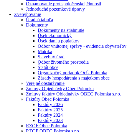
Oznamovanie protispoločenskej činnosti
Jednoduché pozemkové úpravy
Zverejňovanie
Úradná tabuľa
Dokumenty
Dokumenty na stiahnutie
Úsek ekonomický
Úsek daní a poplatkov
Odbor vnútornej správy - evidencia obyvateľov
Matrika
Stavebný úrad
Odbor životného prostredia
Štatút obce
Organizačný poriadok OcÚ Polomka
Zásady hospodárenia s majetkom obce
Verejné obstarávanie
Zmluvy Objednávky Obec Polomka
Zmluvy faktúry Objednávky OBEC Polomka s.r.o.
Faktúry Obec Polomka
Faktúry 2026
Faktúry 2025
Faktúry 2024
Faktúry 2023
RZOF Obec Polomka
RZOF OBEC Polomka s.r.o