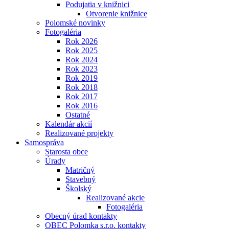
Podujatia v knižnici
Otvorenie knižnice
Polomské novinky
Fotogaléria
Rok 2026
Rok 2025
Rok 2024
Rok 2023
Rok 2019
Rok 2018
Rok 2017
Rok 2016
Ostatné
Kalendár akcií
Realizované projekty
Samospráva
Starosta obce
Úrady
Matričný
Stavebný
Školský
Realizované akcie
Fotogaléria
Obecný úrad kontakty
OBEC Polomka s.r.o. kontakty