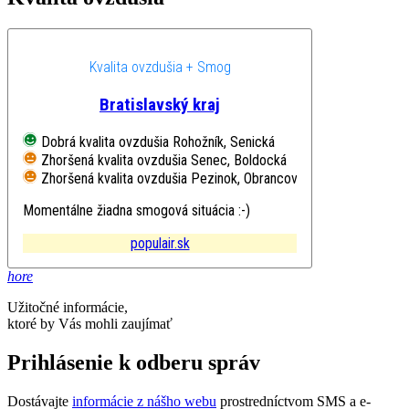
Kvalita ovzdušia + Smog
Bratislavský kraj
Dobrá kvalita ovzdušia
Rohožník, Senická
Zhoršená kvalita ovzdušia
Senec, Boldocká
Zhoršená kvalita ovzdušia
Pezinok, Obrancov mieru
Momentálne žiadna smogová situácia :-)
populair.sk
hore
Užitočné informácie,
ktoré by Vás mohli zaujímať
Prihlásenie k odberu správ
Dostávajte
informácie z nášho webu
prostredníctvom SMS a e-