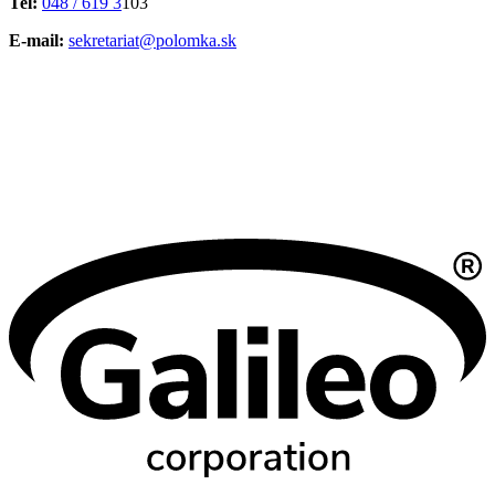
Tel:
048 / 619 3
103
E-mail:
sekretariat@polomka.sk