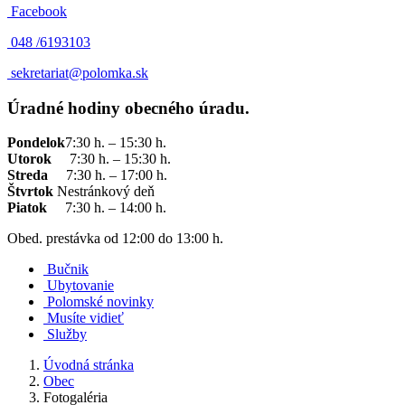
Facebook
048 /
6193103
sekretariat@polomka.sk
Úradné hodiny obecného úradu.
Pondelok
7:30 h. – 15:30 h.
Utorok
7:30 h. – 15:30 h.
Streda
7:30 h. – 17:00 h.
Štvrtok
Nestránkový deň
Piatok
7:30 h. – 14:00 h.
Obed. prestávka od 12:00 do 13:00 h.
Bučnik
Ubytovanie
Polomské novinky
Musíte vidieť
Služby
Úvodná stránka
Obec
Fotogaléria