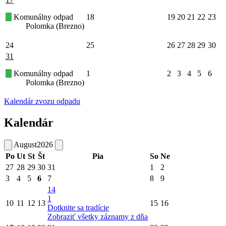
Komunálny odpad
18
19
20
21
22
23
Polomka (Brezno)
24
25
26
27
28
29
30
31
Komunálny odpad
1
2
3
4
5
6
Polomka (Brezno)
Kalendár zvozu odpadu
Kalendár
August
2026
Po
Ut
St
Št
Pia
So
Ne
27
28
29
30
31
1
2
3
4
5
6
7
8
9
14
1
10
11
12
13
15
16
Dotknite sa tradície
Zobraziť všetky záznamy z dňa