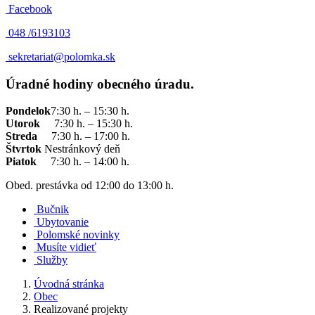
Facebook
048 /
6193103
sekretariat@polomka.sk
Úradné hodiny obecného úradu.
Pondelok
7:30 h. – 15:30 h.
Utorok
7:30 h. – 15:30 h.
Streda
7:30 h. – 17:00 h.
Štvrtok
Nestránkový deň
Piatok
7:30 h. – 14:00 h.
Obed. prestávka od 12:00 do 13:00 h.
Bučnik
Ubytovanie
Polomské novinky
Musíte vidieť
Služby
Úvodná stránka
Obec
Realizované projekty