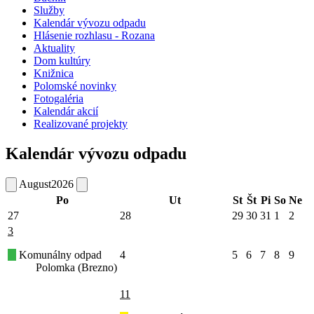
Služby
Kalendár vývozu odpadu
Hlásenie rozhlasu - Rozana
Aktuality
Dom kultúry
Knižnica
Polomské novinky
Fotogaléria
Kalendár akcií
Realizované projekty
Kalendár vývozu odpadu
August
2026
Po
Ut
St
Št
Pi
So
Ne
27
28
29
30
31
1
2
3
Komunálny odpad
4
5
6
7
8
9
Polomka (Brezno)
11