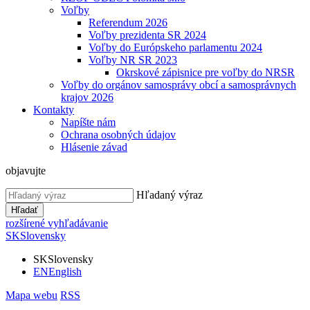
Voľby
Referendum 2026
Voľby prezidenta SR 2024
Voľby do Európskeho parlamentu 2024
Voľby NR SR 2023
Okrskové zápisnice pre voľby do NRSR
Voľby do orgánov samosprávy obcí a samosprávnych
krajov 2026
Kontakty
Napíšte nám
Ochrana osobných údajov
Hlásenie závad
objavujte
Hľadaný výraz
Hľadať
rozšírené vyhľadávanie
SK
Slovensky
SK
Slovensky
EN
English
Mapa webu
RSS