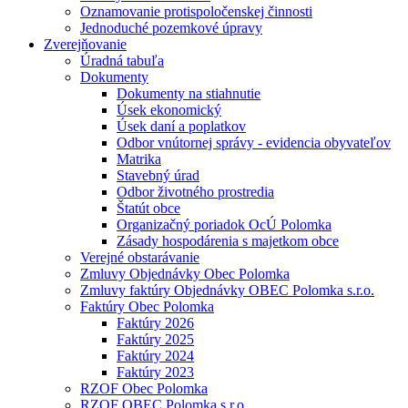
Oznamovanie protispoločenskej činnosti
Jednoduché pozemkové úpravy
Zverejňovanie
Úradná tabuľa
Dokumenty
Dokumenty na stiahnutie
Úsek ekonomický
Úsek daní a poplatkov
Odbor vnútornej správy - evidencia obyvateľov
Matrika
Stavebný úrad
Odbor životného prostredia
Štatút obce
Organizačný poriadok OcÚ Polomka
Zásady hospodárenia s majetkom obce
Verejné obstarávanie
Zmluvy Objednávky Obec Polomka
Zmluvy faktúry Objednávky OBEC Polomka s.r.o.
Faktúry Obec Polomka
Faktúry 2026
Faktúry 2025
Faktúry 2024
Faktúry 2023
RZOF Obec Polomka
RZOF OBEC Polomka s.r.o