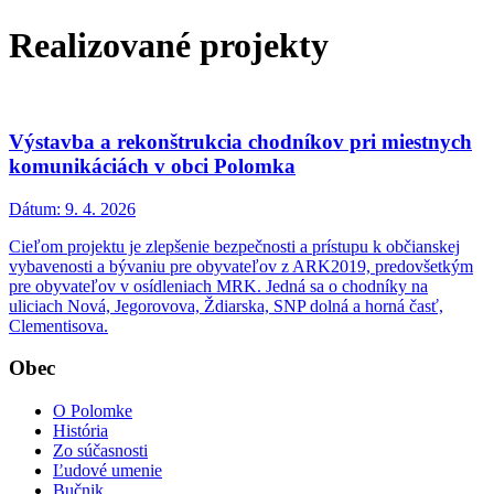
Realizované projekty
Výstavba a rekonštrukcia chodníkov pri miestnych
komunikáciách v obci Polomka
Dátum:
9. 4. 2026
Cieľom projektu je zlepšenie bezpečnosti a prístupu k občianskej
vybavenosti a bývaniu pre obyvateľov z ARK2019, predovšetkým
pre obyvateľov v osídleniach MRK. Jedná sa o chodníky na
uliciach Nová, Jegorovova, Ždiarska, SNP dolná a horná časť,
Clementisova.
Obec
O Polomke
História
Zo súčasnosti
Ľudové umenie
Bučnik