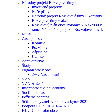
Národný projekt Rozvojové tímy I.
Investičné projekty
Naše plány
Národný projekt Rozvojové tímy I. kontakty
Rozvojové tímy v akcii
Rozvojový plán obce Polomka 2024-2030 v
rámci Národného projektu Rozvojové tímy I.
MOaPS
Zastupiteľstvo
Komisie
Pozvánky
Zápisnice
Uznesenia
Zdravotníctvo
Školy
Organizácie v obci
2% z Vašich daní
VZN
VZN zrušené
Informácie civilnej ochrany
Sociálna oblasť
Požiarna ochrana
Sčítanie obyvateľov, domov a bytov 2021
Podpora EÚ a ŠR 2014-2020
Hlavný kontrolór obce