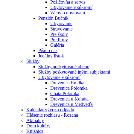
Požičovňa a servis
Ubytovanie v súkromí
Weby o ubytovaní
Penzión Bučnik
Ubytovanie
Stravovanie
Pre školy
Pre firmy
Galéria
Píšu o nás
Jedálny lístok
Služby
Služby poskytované obcou
Služby poskytované inými subjektami
Ubytovanie v súkromí
Drevenica Emilka
Drevenica Polomka
Chata Polomka
Drevenica u Kohúta
Drevenica u Medveďa
Kalendár vývozu odpadu
Hlásenie rozhlasu - Rozana
Aktuality
Dom kultúry
Knižnica