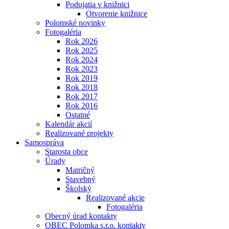
Podujatia v knižnici
Otvorenie knižnice
Polomské novinky
Fotogaléria
Rok 2026
Rok 2025
Rok 2024
Rok 2023
Rok 2019
Rok 2018
Rok 2017
Rok 2016
Ostatné
Kalendár akcií
Realizované projekty
Samospráva
Starosta obce
Úrady
Matričný
Stavebný
Školský
Realizované akcie
Fotogaléria
Obecný úrad kontakty
OBEC Polomka s.r.o. kontakty