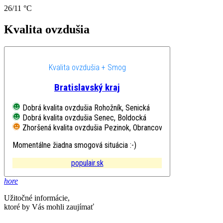
26/11 °C
Kvalita ovzdušia
Kvalita ovzdušia + Smog
Bratislavský kraj
Dobrá kvalita ovzdušia
Rohožník, Senická
Dobrá kvalita ovzdušia
Senec, Boldocká
Zhoršená kvalita ovzdušia
Pezinok, Obrancov mieru
Momentálne žiadna smogová situácia :-)
populair.sk
hore
Užitočné informácie,
ktoré by Vás mohli zaujímať