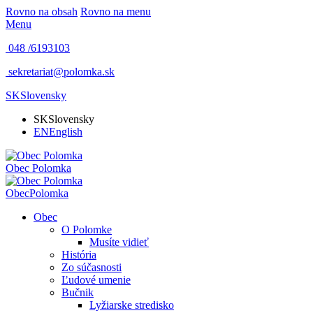
Rovno na obsah
Rovno na menu
Menu
048 /
6193103
sekretariat@polomka.sk
SK
Slovensky
SK
Slovensky
EN
English
Obec
Polomka
Obec
Polomka
Obec
O Polomke
Musíte vidieť
História
Zo súčasnosti
Ľudové umenie
Bučnik
Lyžiarske stredisko