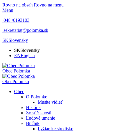
Rovno na obsah
Rovno na menu
Menu
048 /
6193103
sekretariat@polomka.sk
SK
Slovensky
SK
Slovensky
EN
English
Obec
Polomka
Obec
Polomka
Obec
O Polomke
Musíte vidieť
História
Zo súčasnosti
Ľudové umenie
Bučnik
Lyžiarske stredisko