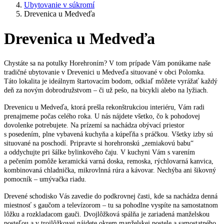
Ubytovanie v súkromí
Drevenica u Medveďa
Drevenica u Medveďa
Chystáte sa na potulky Horehroním? V tom prípade Vám ponúkame naše
tradičné ubytovanie v Drevenici u Medveďa situované v obci Polomka.
Táto lokalita je ideálnym štartovacím bodom, odkiaľ môžete vyrážať každý
deň za novým dobrodružstvom – či už pešo, na bicykli alebo na lyžiach.
Drevenicu u Medveďa, ktorá prešla rekonštrukciou interiéru, Vám radi
prenajmeme počas celého roka. U nás nájdete všetko, čo k pohodovej
dovolenke potrebujete. Na prízemí sa nachádza obývací priestor
s posedením, plne vybavená kuchyňa a kúpeľňa s práčkou. Všetky izby sú
situované na poschodí. Pripravte si horehronskú „zemiakovú babu“
a oddychujte pri šálke bylinkového čaju. V kuchyni Vám s varením
a pečením pomôže keramická varná doska, remoska, rýchlovarná kanvica,
kombinovaná chladnička, mikrovlnná rúra a kávovar. Nechýba ani šikovný
pomocník – umývačka riadu.
Drevené schodisko Vás zavedie do podkrovnej časti, kde sa nachádza denná
miestnosť s gaučom a televízorom – tu sa pohodlne vyspíte na samostatnom
lôžku a rozkladacom gauči. Dvojlôžková spálňa je zariadená manželskou
posteľou a v trojlôžkovej nájdete okrem manželskej postele a samostatného