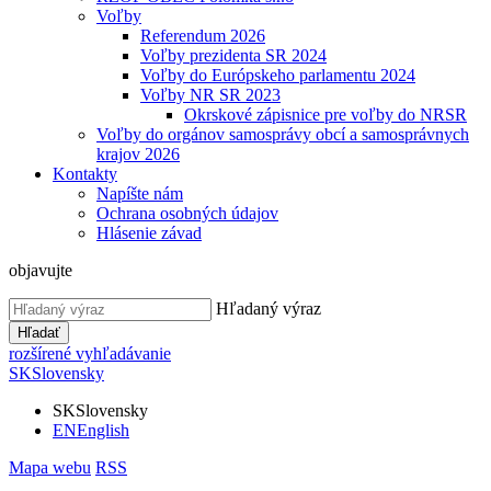
Voľby
Referendum 2026
Voľby prezidenta SR 2024
Voľby do Európskeho parlamentu 2024
Voľby NR SR 2023
Okrskové zápisnice pre voľby do NRSR
Voľby do orgánov samosprávy obcí a samosprávnych
krajov 2026
Kontakty
Napíšte nám
Ochrana osobných údajov
Hlásenie závad
objavujte
Hľadaný výraz
Hľadať
rozšírené vyhľadávanie
SK
Slovensky
SK
Slovensky
EN
English
Mapa webu
RSS