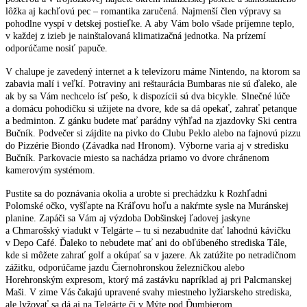
lôžka aj kachľovú pec – romantika zaručená. Najmenší člen výpravy sa
pohodlne vyspí v detskej postieľke. A aby Vám bolo všade príjemne teplo,
v každej z izieb je nainštalovaná klimatizačná jednotka. Na prízemí
odporúčame nosiť papuče.
V chalupe je zavedený internet a k televízoru máme Nintendo, na ktorom sa
zabavia malí i veľkí. Potraviny ani reštaurácia Bumbaras nie sú ďaleko, ale
ak by sa Vám nechcelo ísť pešo, k dispozícii sú dva bicykle. Slnečné lúče
a domácu pohodičku si užijete na dvore, kde sa dá opekať, zahrať petanque
a bedminton. Z gánku budete mať parádny výhľad na zjazdovky Ski centra
Bučník. Podvečer si zájdite na pivko do Clubu Peklo alebo na fajnovú pizzu
do Pizzérie Biondo (Závadka nad Hronom). Výborne varia aj v stredisku
Bučník. Parkovacie miesto sa nachádza priamo vo dvore chránenom
kamerovým systémom.
Pustite sa do poznávania okolia a urobte si prechádzku k Rozhľadni
Polomské očko, vyšľapte na Kráľovu hoľu a nakŕmte sysle na Muránskej
planine. Zapáči sa Vám aj výzdoba Dobšinskej ľadovej jaskyne
a Chmarošský viadukt v Telgárte – tu si nezabudnite dať lahodnú kávičku
v Depo Café. Ďaleko to nebudete mať ani do obľúbeného strediska Tále,
kde si môžete zahrať golf a okúpať sa v jazere. Ak zatúžite po netradičnom
zážitku, odporúčame jazdu Čiernohronskou železničkou alebo
Horehronským expresom, ktorý má zastávku napríklad aj pri Palcmanskej
Maši. V zime Vás čakajú upravené svahy miestneho lyžiarskeho strediska,
ale lyžovať sa dá aj na Telgárte či v Mýte pod Ďumbierom.