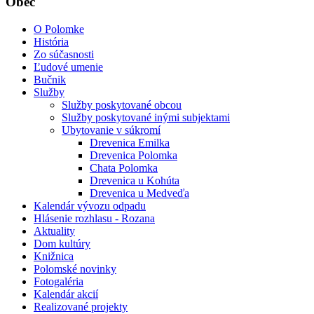
Obec
O Polomke
História
Zo súčasnosti
Ľudové umenie
Bučnik
Služby
Služby poskytované obcou
Služby poskytované inými subjektami
Ubytovanie v súkromí
Drevenica Emilka
Drevenica Polomka
Chata Polomka
Drevenica u Kohúta
Drevenica u Medveďa
Kalendár vývozu odpadu
Hlásenie rozhlasu - Rozana
Aktuality
Dom kultúry
Knižnica
Polomské novinky
Fotogaléria
Kalendár akcií
Realizované projekty