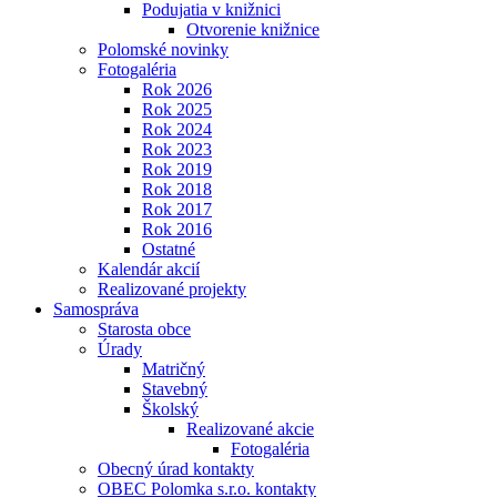
Podujatia v knižnici
Otvorenie knižnice
Polomské novinky
Fotogaléria
Rok 2026
Rok 2025
Rok 2024
Rok 2023
Rok 2019
Rok 2018
Rok 2017
Rok 2016
Ostatné
Kalendár akcií
Realizované projekty
Samospráva
Starosta obce
Úrady
Matričný
Stavebný
Školský
Realizované akcie
Fotogaléria
Obecný úrad kontakty
OBEC Polomka s.r.o. kontakty