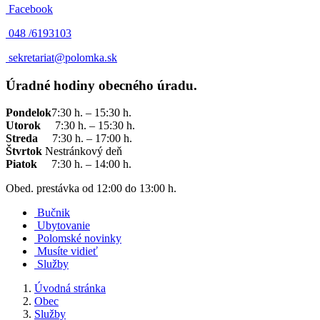
Facebook
048 /
6193103
sekretariat@polomka.sk
Úradné hodiny obecného úradu.
Pondelok
7:30 h. – 15:30 h.
Utorok
7:30 h. – 15:30 h.
Streda
7:30 h. – 17:00 h.
Štvrtok
Nestránkový deň
Piatok
7:30 h. – 14:00 h.
Obed. prestávka od 12:00 do 13:00 h.
Bučnik
Ubytovanie
Polomské novinky
Musíte vidieť
Služby
Úvodná stránka
Obec
Služby