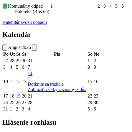
Komunálny odpad
1
2
3
4
5
6
Polomka (Brezno)
Kalendár zvozu odpadu
Kalendár
August
2026
Po
Ut
St
Št
Pia
So
Ne
27
28
29
30
31
1
2
3
4
5
6
7
8
9
14
1
10
11
12
13
15
16
Dotknite sa tradície
Zobraziť všetky záznamy z dňa
17
18
19
20
21
22
23
24
25
26
27
28
29
30
31
1
2
3
4
5
6
Hlásenie rozhlasu