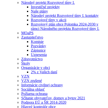
Národný projekt Rozvojové tímy I.
Investičné projekty
Naše plány
Národný projekt Rozvojové tímy I. kontakty
Rozvojové tímy v akcii
Rozvojový plán obce Polomka 2024-2030 v
rámci Národného projektu Rozvojové tímy I.
MOaPS
Zastupiteľstvo
Komisie
Pozvánky
Zápisnice
Uznesenia
Zdravotníctvo
Školy
Organizácie v obci
2% z Vašich daní
VZN
VZN zrušené
Informácie civilnej ochrany
Sociálna oblasť
Požiarna ochrana
Sčítanie obyvateľov, domov a bytov 2021
Podpora EÚ a ŠR 2014-2020
Hlavný kontrolór obce