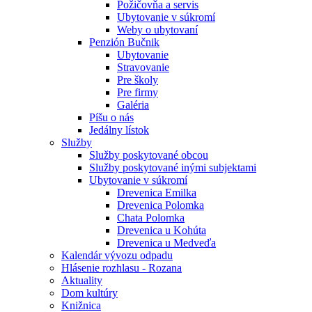
Požičovňa a servis
Ubytovanie v súkromí
Weby o ubytovaní
Penzión Bučnik
Ubytovanie
Stravovanie
Pre školy
Pre firmy
Galéria
Píšu o nás
Jedálny lístok
Služby
Služby poskytované obcou
Služby poskytované inými subjektami
Ubytovanie v súkromí
Drevenica Emilka
Drevenica Polomka
Chata Polomka
Drevenica u Kohúta
Drevenica u Medveďa
Kalendár vývozu odpadu
Hlásenie rozhlasu - Rozana
Aktuality
Dom kultúry
Knižnica