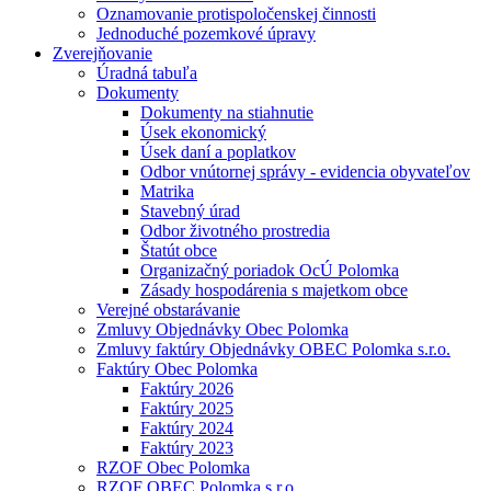
Oznamovanie protispoločenskej činnosti
Jednoduché pozemkové úpravy
Zverejňovanie
Úradná tabuľa
Dokumenty
Dokumenty na stiahnutie
Úsek ekonomický
Úsek daní a poplatkov
Odbor vnútornej správy - evidencia obyvateľov
Matrika
Stavebný úrad
Odbor životného prostredia
Štatút obce
Organizačný poriadok OcÚ Polomka
Zásady hospodárenia s majetkom obce
Verejné obstarávanie
Zmluvy Objednávky Obec Polomka
Zmluvy faktúry Objednávky OBEC Polomka s.r.o.
Faktúry Obec Polomka
Faktúry 2026
Faktúry 2025
Faktúry 2024
Faktúry 2023
RZOF Obec Polomka
RZOF OBEC Polomka s.r.o