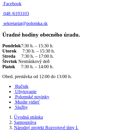
Facebook
048 /
6193103
sekretariat@polomka.sk
Úradné hodiny obecného úradu.
Pondelok
7:30 h. – 15:30 h.
Utorok
7:30 h. – 15:30 h.
Streda
7:30 h. – 17:00 h.
Štvrtok
Nestránkový deň
Piatok
7:30 h. – 14:00 h.
Obed. prestávka od 12:00 do 13:00 h.
Bučnik
Ubytovanie
Polomské novinky
Musíte vidieť
Služby
Úvodná stránka
Samospráva
Národný projekt Rozvojové tímy I.