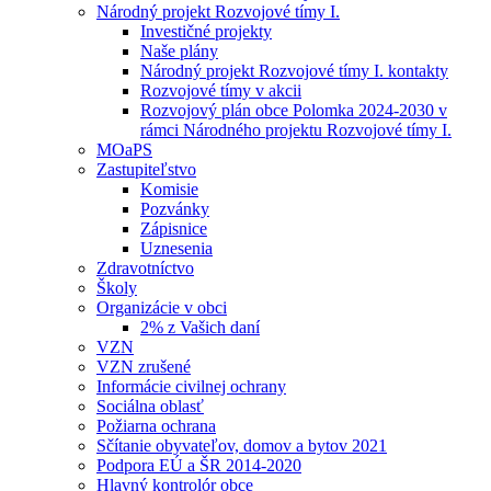
Národný projekt Rozvojové tímy I.
Investičné projekty
Naše plány
Národný projekt Rozvojové tímy I. kontakty
Rozvojové tímy v akcii
Rozvojový plán obce Polomka 2024-2030 v
rámci Národného projektu Rozvojové tímy I.
MOaPS
Zastupiteľstvo
Komisie
Pozvánky
Zápisnice
Uznesenia
Zdravotníctvo
Školy
Organizácie v obci
2% z Vašich daní
VZN
VZN zrušené
Informácie civilnej ochrany
Sociálna oblasť
Požiarna ochrana
Sčítanie obyvateľov, domov a bytov 2021
Podpora EÚ a ŠR 2014-2020
Hlavný kontrolór obce