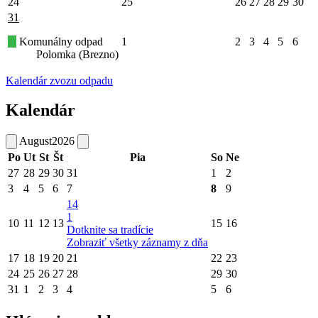
24
25
26
27
28
29
30
31
Komunálny odpad
1
2
3
4
5
6
Polomka (Brezno)
Kalendár zvozu odpadu
Kalendár
August
2026
Po
Ut
St
Št
Pia
So
Ne
27
28
29
30
31
1
2
3
4
5
6
7
8
9
14
1
10
11
12
13
15
16
Dotknite sa tradície
Zobraziť všetky záznamy z dňa
17
18
19
20
21
22
23
24
25
26
27
28
29
30
31
1
2
3
4
5
6