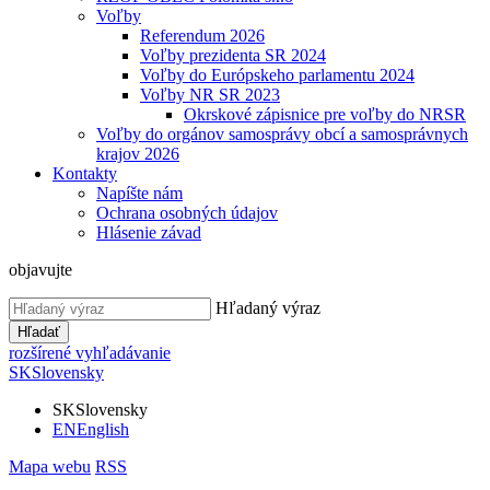
Voľby
Referendum 2026
Voľby prezidenta SR 2024
Voľby do Európskeho parlamentu 2024
Voľby NR SR 2023
Okrskové zápisnice pre voľby do NRSR
Voľby do orgánov samosprávy obcí a samosprávnych
krajov 2026
Kontakty
Napíšte nám
Ochrana osobných údajov
Hlásenie závad
objavujte
Hľadaný výraz
Hľadať
rozšírené vyhľadávanie
SK
Slovensky
SK
Slovensky
EN
English
Mapa webu
RSS