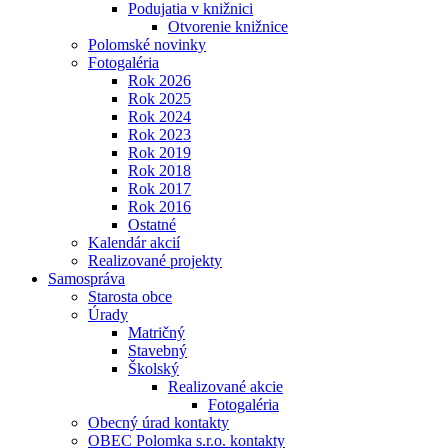
Podujatia v knižnici
Otvorenie knižnice
Polomské novinky
Fotogaléria
Rok 2026
Rok 2025
Rok 2024
Rok 2023
Rok 2019
Rok 2018
Rok 2017
Rok 2016
Ostatné
Kalendár akcií
Realizované projekty
Samospráva
Starosta obce
Úrady
Matričný
Stavebný
Školský
Realizované akcie
Fotogaléria
Obecný úrad kontakty
OBEC Polomka s.r.o. kontakty