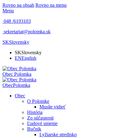
Rovno na obsah
Rovno na menu
Menu
048 /
6193103
sekretariat@polomka.sk
SK
Slovensky
SK
Slovensky
EN
English
Obec
Polomka
Obec
Polomka
Obec
O Polomke
Musíte vidieť
História
Zo súčasnosti
Ľudové umenie
Bučnik
Lyžiarske stredisko