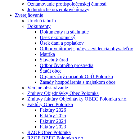
Oznamovanie protispoločenskej činnosti
Jednoduché pozemkové úpravy
Zverejňovanie
Úradná tabuľa
Dokumenty
Dokumenty na stiahnutie
Úsek ekonomický
Úsek daní a poplatkov
Odbor vnútornej správy - evidencia obyvateľov
Matrika
Stavebný úrad
Odbor životného prostredia
Štatút obce
Organizačný poriadok OcÚ Polomka
Zásady hospodárenia s majetkom obce
Verejné obstarávanie
Zmluvy Objednávky Obec Polomka
Zmluvy faktúry Objednávky OBEC Polomka s.r.o.
Faktúry Obec Polomka
Faktúry 2026
Faktúry 2025
Faktúry 2024
Faktúry 2023
RZOF Obec Polomka
RZOF OBEC Polomka s.r.o