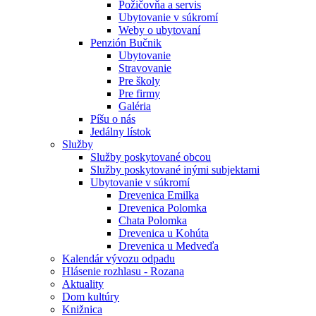
Požičovňa a servis
Ubytovanie v súkromí
Weby o ubytovaní
Penzión Bučnik
Ubytovanie
Stravovanie
Pre školy
Pre firmy
Galéria
Píšu o nás
Jedálny lístok
Služby
Služby poskytované obcou
Služby poskytované inými subjektami
Ubytovanie v súkromí
Drevenica Emilka
Drevenica Polomka
Chata Polomka
Drevenica u Kohúta
Drevenica u Medveďa
Kalendár vývozu odpadu
Hlásenie rozhlasu - Rozana
Aktuality
Dom kultúry
Knižnica