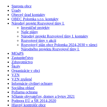
Starosta obce
Úrady
Obecný úrad kontakty
OBEC Polomka s.r.o. kontakty
Národný projekt Rozvojové tímy I.
Investičné projekty
Naše plány
Národný projekt Rozvojové tímy I. kontakty
Rozvojové tímy v akcii
Rozvojový plán obce Polomka 2024-2030 v rámci
Národného projektu Rozvojové tímy I.
MOaPS
Zastupiteľstvo
Zdravotníctvo
Školy
Organizácie v obci
VZN
VZN zrušené
Informácie civilnej ochrany
Sociálna oblasť
Požiarna ochrana
Sčítanie obyvateľov, domov a bytov 2021
Podpora EÚ a ŠR 2014-2020
Hlavný kontrolór obce