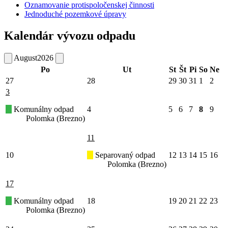
Oznamovanie protispoločenskej činnosti
Jednoduché pozemkové úpravy
Kalendár vývozu odpadu
August
2026
Po
Ut
St
Št
Pi
So
Ne
27
28
29
30
31
1
2
3
Komunálny odpad
4
5
6
7
8
9
Polomka (Brezno)
11
10
Separovaný odpad
12
13
14
15
16
Polomka (Brezno)
17
Komunálny odpad
18
19
20
21
22
23
Polomka (Brezno)