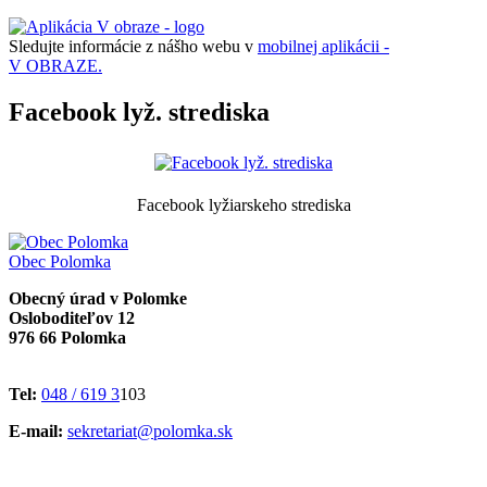
Sledujte informácie z nášho webu v
mobilnej aplikácii -
V OBRAZE.
Facebook lyž. strediska
Facebook lyžiarskeho strediska
Obec
Polomka
Obecný úrad v Polomke
Osloboditeľov 12
976 66 Polomka
Tel:
048 / 619 3
103
E-mail:
sekretariat@polomka.sk