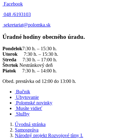
Facebook
048 /
6193103
sekretariat@polomka.sk
Úradné hodiny obecného úradu.
Pondelok
7:30 h. – 15:30 h.
Utorok
7:30 h. – 15:30 h.
Streda
7:30 h. – 17:00 h.
Štvrtok
Nestránkový deň
Piatok
7:30 h. – 14:00 h.
Obed. prestávka od 12:00 do 13:00 h.
Bučnik
Ubytovanie
Polomské novinky
Musíte vidieť
Služby
Úvodná stránka
Samospráva
Národný projekt Rozvojové tímy I.