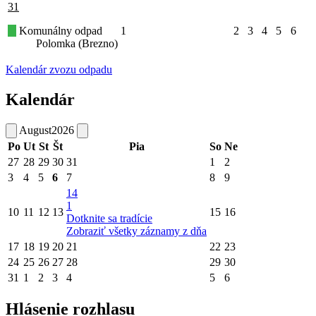
31
Komunálny odpad
1
2
3
4
5
6
Polomka (Brezno)
Kalendár zvozu odpadu
Kalendár
August
2026
Po
Ut
St
Št
Pia
So
Ne
27
28
29
30
31
1
2
3
4
5
6
7
8
9
14
1
10
11
12
13
15
16
Dotknite sa tradície
Zobraziť všetky záznamy z dňa
17
18
19
20
21
22
23
24
25
26
27
28
29
30
31
1
2
3
4
5
6
Hlásenie rozhlasu