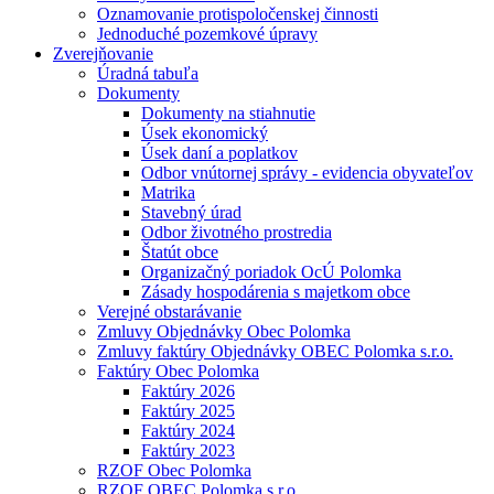
Oznamovanie protispoločenskej činnosti
Jednoduché pozemkové úpravy
Zverejňovanie
Úradná tabuľa
Dokumenty
Dokumenty na stiahnutie
Úsek ekonomický
Úsek daní a poplatkov
Odbor vnútornej správy - evidencia obyvateľov
Matrika
Stavebný úrad
Odbor životného prostredia
Štatút obce
Organizačný poriadok OcÚ Polomka
Zásady hospodárenia s majetkom obce
Verejné obstarávanie
Zmluvy Objednávky Obec Polomka
Zmluvy faktúry Objednávky OBEC Polomka s.r.o.
Faktúry Obec Polomka
Faktúry 2026
Faktúry 2025
Faktúry 2024
Faktúry 2023
RZOF Obec Polomka
RZOF OBEC Polomka s.r.o