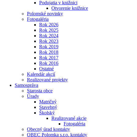
Podujatia v knižnici
Otvorenie knižnice
Polomské novinky
Fotogaléria
Rok 2026
Rok 2025
Rok 2024
Rok 2023
Rok 2019
Rok 2018
Rok 2017
Rok 2016
Ostatné
Kalendár akcií
Realizované projekty
Samospráva
Starosta obce
Úrady
Matričný
Stavebný
Školský
Realizované akcie
Fotogaléria
Obecný úrad kontakty
OBEC Polomka s.r.o. kontakty