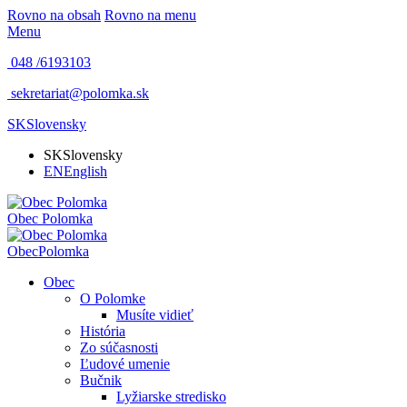
Rovno na obsah
Rovno na menu
Menu
048 /
6193103
sekretariat@polomka.sk
SK
Slovensky
SK
Slovensky
EN
English
Obec
Polomka
Obec
Polomka
Obec
O Polomke
Musíte vidieť
História
Zo súčasnosti
Ľudové umenie
Bučnik
Lyžiarske stredisko