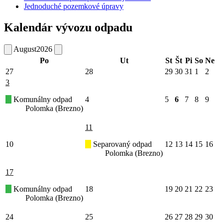
Jednoduché pozemkové úpravy
Kalendár vývozu odpadu
August
2026
Po
Ut
St
Št
Pi
So
Ne
27
28
29
30
31
1
2
3
Komunálny odpad
4
5
6
7
8
9
Polomka (Brezno)
11
10
Separovaný odpad
12
13
14
15
16
Polomka (Brezno)
17
Komunálny odpad
18
19
20
21
22
23
Polomka (Brezno)
24
25
26
27
28
29
30