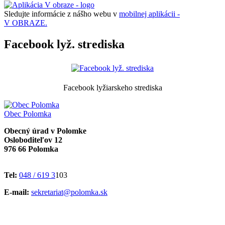
Sledujte informácie z nášho webu v
mobilnej aplikácii -
V OBRAZE.
Facebook lyž. strediska
Facebook lyžiarskeho strediska
Obec
Polomka
Obecný úrad v Polomke
Osloboditeľov 12
976 66 Polomka
Tel:
048 / 619 3
103
E-mail:
sekretariat@polomka.sk