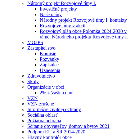
Národný projekt Rozvojové tímy I.
Investičné projekty
Naše plány
Národný projekt Rozvojové tímy I. kontakty
Rozvojové tímy v akcii
Rozvojový plán obce Polomka 2024-2030 v
rámci Národného projektu Rozvojové tímy I.
MOaPS
Zastupiteľstvo
Komisie
Pozvánky
Zápisnice
Uznesenia
Zdravotníctvo
Školy
Organizácie v obci
2% z Vašich daní
VZN
VZN zrušené
Informácie civilnej ochrany
Sociálna oblasť
Požiarna ochrana
Sčítanie obyvateľov, domov a bytov 2021
Podpora EÚ a ŠR 2014-2020
Hlavný kontrolór obce