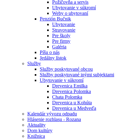
Požičovňa a servis
Ubytovanie v súkromí
Weby o ubytovaní
Penzión Bučnik
Ubytovanie
Stravovanie
Pre školy
Pre firmy
Galéria
Píšu o nás
Jedálny lístok
Služby
Služby poskytované obcou
Služby poskytované inými subjektami
Ubytovanie v súkromí
Drevenica Emilka
Drevenica Polomka
Chata Polomka
Drevenica u Kohúta
Drevenica u Medveďa
Kalendár vývozu odpadu
Hlásenie rozhlasu - Rozana
Aktuality
Dom kultúry
Knižnica