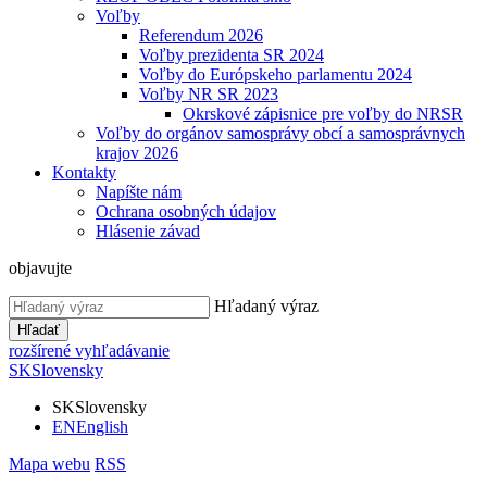
Voľby
Referendum 2026
Voľby prezidenta SR 2024
Voľby do Európskeho parlamentu 2024
Voľby NR SR 2023
Okrskové zápisnice pre voľby do NRSR
Voľby do orgánov samosprávy obcí a samosprávnych
krajov 2026
Kontakty
Napíšte nám
Ochrana osobných údajov
Hlásenie závad
objavujte
Hľadaný výraz
Hľadať
rozšírené vyhľadávanie
SK
Slovensky
SK
Slovensky
EN
English
Mapa webu
RSS