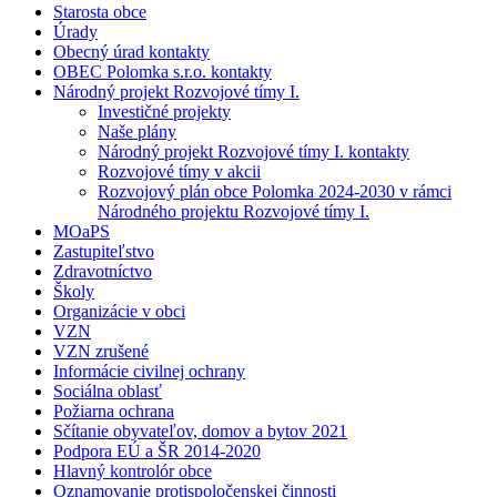
Starosta obce
Úrady
Obecný úrad kontakty
OBEC Polomka s.r.o. kontakty
Národný projekt Rozvojové tímy I.
Investičné projekty
Naše plány
Národný projekt Rozvojové tímy I. kontakty
Rozvojové tímy v akcii
Rozvojový plán obce Polomka 2024-2030 v rámci
Národného projektu Rozvojové tímy I.
MOaPS
Zastupiteľstvo
Zdravotníctvo
Školy
Organizácie v obci
VZN
VZN zrušené
Informácie civilnej ochrany
Sociálna oblasť
Požiarna ochrana
Sčítanie obyvateľov, domov a bytov 2021
Podpora EÚ a ŠR 2014-2020
Hlavný kontrolór obce
Oznamovanie protispoločenskej činnosti