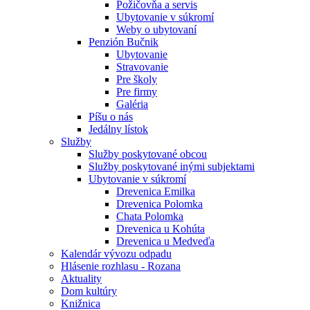
Požičovňa a servis
Ubytovanie v súkromí
Weby o ubytovaní
Penzión Bučnik
Ubytovanie
Stravovanie
Pre školy
Pre firmy
Galéria
Píšu o nás
Jedálny lístok
Služby
Služby poskytované obcou
Služby poskytované inými subjektami
Ubytovanie v súkromí
Drevenica Emilka
Drevenica Polomka
Chata Polomka
Drevenica u Kohúta
Drevenica u Medveďa
Kalendár vývozu odpadu
Hlásenie rozhlasu - Rozana
Aktuality
Dom kultúry
Knižnica