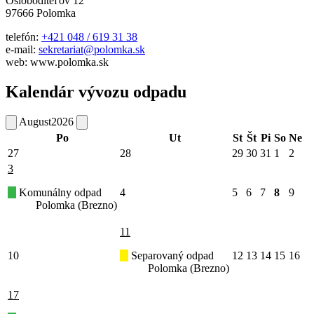
Osloboditeľov 12
97666 Polomka
telefón:
+421 048 / 619 31 38
e-mail:
sekretariat@polomka.sk
web: www.polomka.sk
Kalendár vývozu odpadu
August
2026
Po
Ut
St
Št
Pi
So
Ne
27
28
29
30
31
1
2
3
Komunálny odpad
4
5
6
7
8
9
Polomka (Brezno)
11
10
Separovaný odpad
12
13
14
15
16
Polomka (Brezno)
17