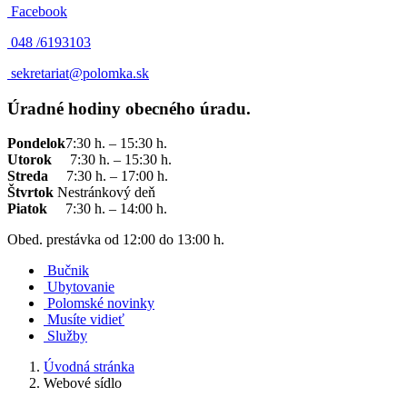
Facebook
048 /
6193103
sekretariat@polomka.sk
Úradné hodiny obecného úradu.
Pondelok
7:30 h. – 15:30 h.
Utorok
7:30 h. – 15:30 h.
Streda
7:30 h. – 17:00 h.
Štvrtok
Nestránkový deň
Piatok
7:30 h. – 14:00 h.
Obed. prestávka od 12:00 do 13:00 h.
Bučnik
Ubytovanie
Polomské novinky
Musíte vidieť
Služby
Úvodná stránka
Webové sídlo