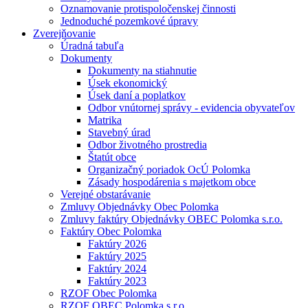
Oznamovanie protispoločenskej činnosti
Jednoduché pozemkové úpravy
Zverejňovanie
Úradná tabuľa
Dokumenty
Dokumenty na stiahnutie
Úsek ekonomický
Úsek daní a poplatkov
Odbor vnútornej správy - evidencia obyvateľov
Matrika
Stavebný úrad
Odbor životného prostredia
Štatút obce
Organizačný poriadok OcÚ Polomka
Zásady hospodárenia s majetkom obce
Verejné obstarávanie
Zmluvy Objednávky Obec Polomka
Zmluvy faktúry Objednávky OBEC Polomka s.r.o.
Faktúry Obec Polomka
Faktúry 2026
Faktúry 2025
Faktúry 2024
Faktúry 2023
RZOF Obec Polomka
RZOF OBEC Polomka s.r.o