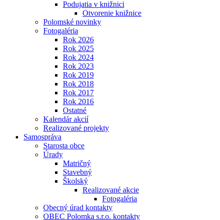
Podujatia v knižnici
Otvorenie knižnice
Polomské novinky
Fotogaléria
Rok 2026
Rok 2025
Rok 2024
Rok 2023
Rok 2019
Rok 2018
Rok 2017
Rok 2016
Ostatné
Kalendár akcií
Realizované projekty
Samospráva
Starosta obce
Úrady
Matričný
Stavebný
Školský
Realizované akcie
Fotogaléria
Obecný úrad kontakty
OBEC Polomka s.r.o. kontakty