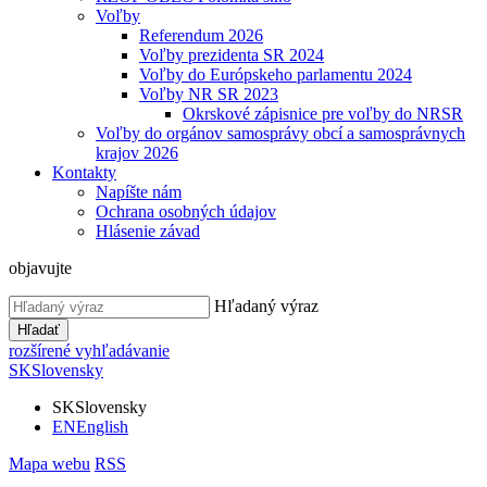
Voľby
Referendum 2026
Voľby prezidenta SR 2024
Voľby do Európskeho parlamentu 2024
Voľby NR SR 2023
Okrskové zápisnice pre voľby do NRSR
Voľby do orgánov samosprávy obcí a samosprávnych
krajov 2026
Kontakty
Napíšte nám
Ochrana osobných údajov
Hlásenie závad
objavujte
Hľadaný výraz
Hľadať
rozšírené vyhľadávanie
SK
Slovensky
SK
Slovensky
EN
English
Mapa webu
RSS