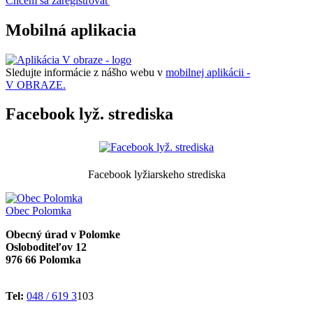
Chcem sa zaregistrovať
Mobilná aplikacia
Sledujte informácie z nášho webu v
mobilnej aplikácii -
V OBRAZE.
Facebook lyž. strediska
Facebook lyžiarskeho strediska
Obec
Polomka
Obecný úrad v Polomke
Osloboditeľov 12
976 66 Polomka
Tel:
048 / 619 3
103