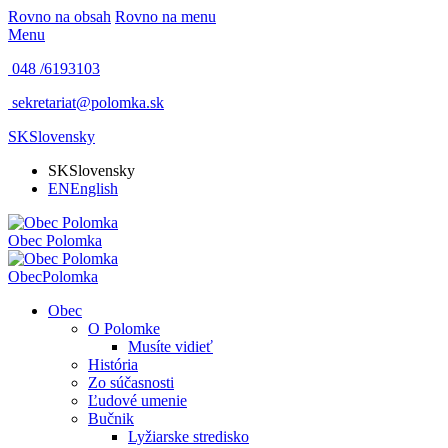
Rovno na obsah
Rovno na menu
Menu
048 /
6193103
sekretariat@polomka.sk
SK
Slovensky
SK
Slovensky
EN
English
Obec
Polomka
Obec
Polomka
Obec
O Polomke
Musíte vidieť
História
Zo súčasnosti
Ľudové umenie
Bučnik
Lyžiarske stredisko