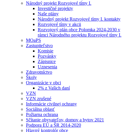
Národný projekt Rozvojové tímy I.
Investičné projekty
Naše plány
Národný projekt Rozvojové tímy I. kontakty
Rozvojové tímy v akcii
Rozvojový plán obce Polomka 2024-2030 v
rámci Národného projektu Rozvojové tímy I.
MOaPS
Zastupiteľstvo
Komisie
Pozvánky
Zápisnice
Uznesenia
Zdravotníctvo
Školy
Organizácie v obci
2% z Vašich daní
VZN
VZN zrušené
Informácie civilnej ochrany
Sociálna oblasť
Požiarna ochrana
Sčítanie obyvateľov, domov a bytov 2021
Podpora EÚ a ŠR 2014-2020
Hlavný kontrolór obce