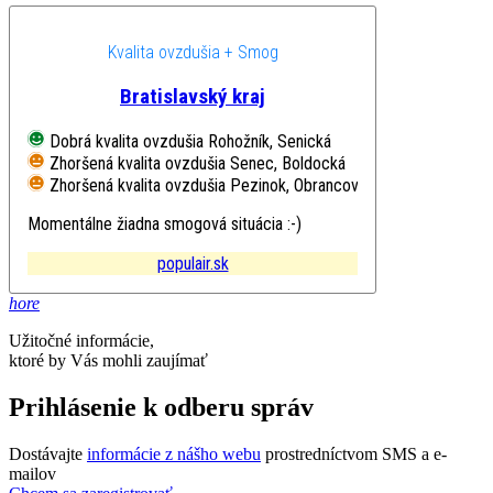
Kvalita ovzdušia + Smog
Bratislavský kraj
Dobrá kvalita ovzdušia
Rohožník, Senická
Zhoršená kvalita ovzdušia
Senec, Boldocká
Zhoršená kvalita ovzdušia
Pezinok, Obrancov mieru
Momentálne žiadna smogová situácia :-)
populair.sk
hore
Užitočné informácie,
ktoré by Vás mohli zaujímať
Prihlásenie k odberu správ
Dostávajte
informácie z nášho webu
prostredníctvom SMS a e-
mailov