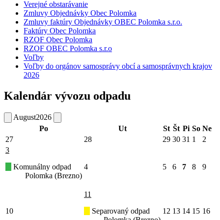
Verejné obstarávanie
Zmluvy Objednávky Obec Polomka
Zmluvy faktúry Objednávky OBEC Polomka s.r.o.
Faktúry Obec Polomka
RZOF Obec Polomka
RZOF OBEC Polomka s.r.o
Voľby
Voľby do orgánov samosprávy obcí a samosprávnych krajov
2026
Kalendár vývozu odpadu
August
2026
Po
Ut
St
Št
Pi
So
Ne
27
28
29
30
31
1
2
3
Komunálny odpad
4
5
6
7
8
9
Polomka (Brezno)
11
10
Separovaný odpad
12
13
14
15
16
Polomka (Brezno)