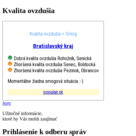
Kvalita ovzdušia
Kvalita ovzdušia + Smog
Bratislavský kraj
Dobrá kvalita ovzdušia
Rohožník, Senická
Zhoršená kvalita ovzdušia
Senec, Boldocká
Zhoršená kvalita ovzdušia
Pezinok, Obrancov mieru
Momentálne žiadna smogová situácia :-)
populair.sk
hore
Užitočné informácie,
ktoré by Vás mohli zaujímať
Prihlásenie k odberu správ