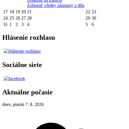
Dotknite sa tradície
Zobraziť všetky záznamy z dňa
17
18
19
20
21
22
23
24
25
26
27
28
29
30
31
1
2
3
4
5
6
Hlásenie rozhlasu
Sociálne siete
Aktuálne počasie
dnes, piatok 7. 8. 2026