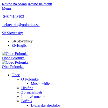
Rovno na obsah
Rovno na menu
Menu
048 /
6193103
sekretariat@polomka.sk
SK
Slovensky
SK
Slovensky
EN
English
Obec
Polomka
Obec
Polomka
Obec
O Polomke
Musíte vidieť
História
Zo súčasnosti
Ľudové umenie
Bučnik
Lyžiarske stredisko