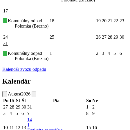
17
Komunálny odpad
18
19
20
21
22
23
Polomka (Brezno)
24
25
26
27
28
29
30
31
Komunálny odpad
1
2
3
4
5
6
Polomka (Brezno)
Kalendár zvozu odpadu
Kalendár
August
2026
Po
Ut
St
Št
Pia
So
Ne
27
28
29
30
31
1
2
3
4
5
6
7
8
9
14
1
10
11
12
13
15
16