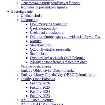
Oznamovanie protispoločenskej činnosti
Jednoduché pozemkové úpravy
Zverejňovanie
Úradná tabuľa
Dokumenty
Dokumenty na stiahnutie
Úsek ekonomický
Úsek daní a poplatkov
Odbor vnútornej správy - evidencia obyvateľov
Matrika
Stavebný úrad
Odbor životného prostredia
Štatút obce
Organizačný poriadok OcÚ Polomka
Zásady hospodárenia s majetkom obce
Verejné obstarávanie
Zmluvy Objednávky Obec Polomka
Zmluvy faktúry Objednávky OBEC Polomka s.r.o.
Faktúry Obec Polomka
Faktúry 2026
Faktúry 2025
Faktúry 2024
Faktúry 2023
RZOF Obec Polomka
RZOF OBEC Polomka s.r.o