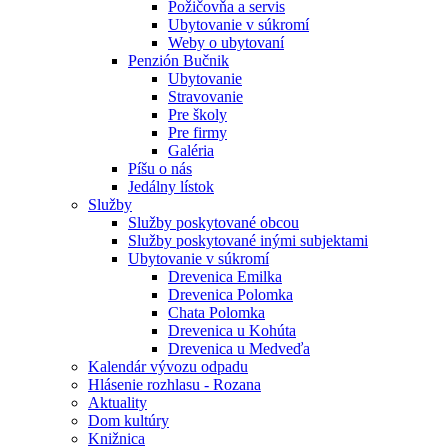
Požičovňa a servis
Ubytovanie v súkromí
Weby o ubytovaní
Penzión Bučnik
Ubytovanie
Stravovanie
Pre školy
Pre firmy
Galéria
Píšu o nás
Jedálny lístok
Služby
Služby poskytované obcou
Služby poskytované inými subjektami
Ubytovanie v súkromí
Drevenica Emilka
Drevenica Polomka
Chata Polomka
Drevenica u Kohúta
Drevenica u Medveďa
Kalendár vývozu odpadu
Hlásenie rozhlasu - Rozana
Aktuality
Dom kultúry
Knižnica