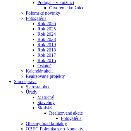
Podujatia v knižnici
Otvorenie knižnice
Polomské novinky
Fotogaléria
Rok 2026
Rok 2025
Rok 2024
Rok 2023
Rok 2019
Rok 2018
Rok 2017
Rok 2016
Ostatné
Kalendár akcií
Realizované projekty
Samospráva
Starosta obce
Úrady
Matričný
Stavebný
Školský
Realizované akcie
Fotogaléria
Obecný úrad kontakty
OBEC Polomka s.r.o. kontakty