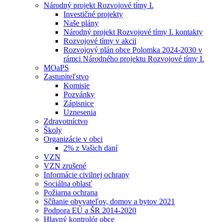
Národný projekt Rozvojové tímy I.
Investičné projekty
Naše plány
Národný projekt Rozvojové tímy I. kontakty
Rozvojové tímy v akcii
Rozvojový plán obce Polomka 2024-2030 v
rámci Národného projektu Rozvojové tímy I.
MOaPS
Zastupiteľstvo
Komisie
Pozvánky
Zápisnice
Uznesenia
Zdravotníctvo
Školy
Organizácie v obci
2% z Vašich daní
VZN
VZN zrušené
Informácie civilnej ochrany
Sociálna oblasť
Požiarna ochrana
Sčítanie obyvateľov, domov a bytov 2021
Podpora EÚ a ŠR 2014-2020
Hlavný kontrolór obce