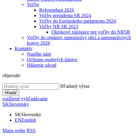
Voľby
Referendum 2026
Voľby prezidenta SR 2024
Voľby do Európskeho parlamentu 2024
Voľby NR SR 2023
Okrskové zápisnice pre voľby do NRSR
Voľby do orgánov samosprávy obcí a samosprávnych
krajov 2026
Kontakty
Napíšte nám
Ochrana osobných údajov
Hlásenie závad
objavujte
Hľadaný výraz
Hľadať
rozšírené vyhľadávanie
SK
Slovensky
SK
Slovensky
EN
English
Mapa webu
RSS