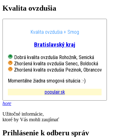
Kvalita ovzdušia
Kvalita ovzdušia + Smog
Bratislavský kraj
Dobrá kvalita ovzdušia
Rohožník, Senická
Zhoršená kvalita ovzdušia
Senec, Boldocká
Zhoršená kvalita ovzdušia
Pezinok, Obrancov mieru
Momentálne žiadna smogová situácia :-)
populair.sk
hore
Užitočné informácie,
ktoré by Vás mohli zaujímať
Prihlásenie k odberu správ