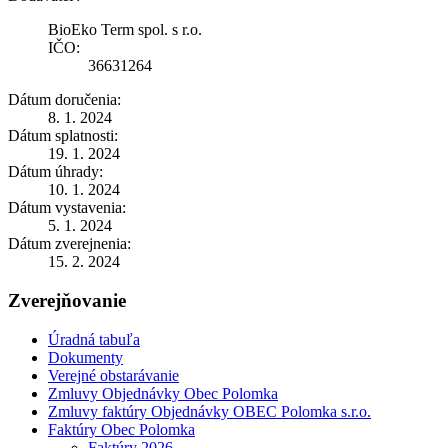
BioEko Term spol. s r.o.
IČO:
36631264
Dátum doručenia:
8. 1. 2024
Dátum splatnosti:
19. 1. 2024
Dátum úhrady:
10. 1. 2024
Dátum vystavenia:
5. 1. 2024
Dátum zverejnenia:
15. 2. 2024
Zverejňovanie
Úradná tabuľa
Dokumenty
Verejné obstarávanie
Zmluvy Objednávky Obec Polomka
Zmluvy faktúry Objednávky OBEC Polomka s.r.o.
Faktúry Obec Polomka
Faktúry 2026