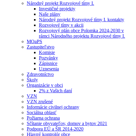
Národný projekt Rozvojové tímy I.
Investičné projekty
Naše plány
Národný projekt Rozvojové tímy I. kontakty
Rozvojové tímy v akcii
Rozvojový plán obce Polomka 2024-2030 v
rámci Národného projektu Rozvojové tímy I.
MOaPS
Zastupiteľstvo
Komisie
Pozvánky
Zápisnice
Uznesenia
Zdravotníctvo
Školy
Organizácie v obci
2% z Vašich daní
VZN
VZN zrušené
Informácie civilnej ochrany
Sociálna oblasť
Požiarna ochrana
Sčítanie obyvateľov, domov a bytov 2021
Podpora EÚ a ŠR 2014-2020
Hlavný kontrolór obce