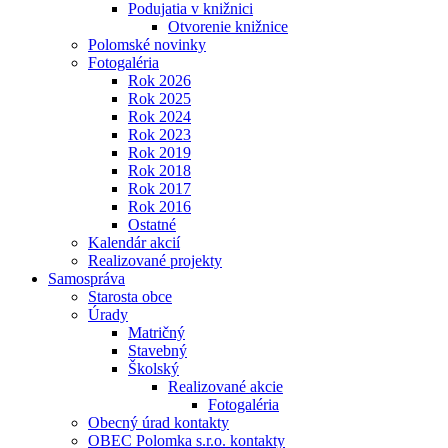
Podujatia v knižnici
Otvorenie knižnice
Polomské novinky
Fotogaléria
Rok 2026
Rok 2025
Rok 2024
Rok 2023
Rok 2019
Rok 2018
Rok 2017
Rok 2016
Ostatné
Kalendár akcií
Realizované projekty
Samospráva
Starosta obce
Úrady
Matričný
Stavebný
Školský
Realizované akcie
Fotogaléria
Obecný úrad kontakty
OBEC Polomka s.r.o. kontakty