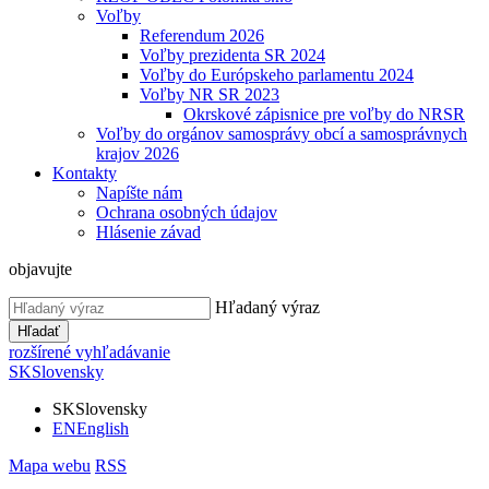
Voľby
Referendum 2026
Voľby prezidenta SR 2024
Voľby do Európskeho parlamentu 2024
Voľby NR SR 2023
Okrskové zápisnice pre voľby do NRSR
Voľby do orgánov samosprávy obcí a samosprávnych
krajov 2026
Kontakty
Napíšte nám
Ochrana osobných údajov
Hlásenie závad
objavujte
Hľadaný výraz
Hľadať
rozšírené vyhľadávanie
SK
Slovensky
SK
Slovensky
EN
English
Mapa webu
RSS