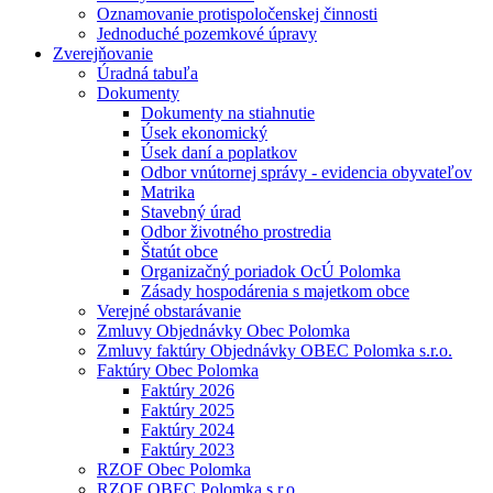
Oznamovanie protispoločenskej činnosti
Jednoduché pozemkové úpravy
Zverejňovanie
Úradná tabuľa
Dokumenty
Dokumenty na stiahnutie
Úsek ekonomický
Úsek daní a poplatkov
Odbor vnútornej správy - evidencia obyvateľov
Matrika
Stavebný úrad
Odbor životného prostredia
Štatút obce
Organizačný poriadok OcÚ Polomka
Zásady hospodárenia s majetkom obce
Verejné obstarávanie
Zmluvy Objednávky Obec Polomka
Zmluvy faktúry Objednávky OBEC Polomka s.r.o.
Faktúry Obec Polomka
Faktúry 2026
Faktúry 2025
Faktúry 2024
Faktúry 2023
RZOF Obec Polomka
RZOF OBEC Polomka s.r.o