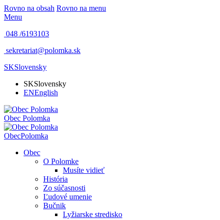
Rovno na obsah
Rovno na menu
Menu
048 /
6193103
sekretariat@polomka.sk
SK
Slovensky
SK
Slovensky
EN
English
Obec
Polomka
Obec
Polomka
Obec
O Polomke
Musíte vidieť
História
Zo súčasnosti
Ľudové umenie
Bučnik
Lyžiarske stredisko