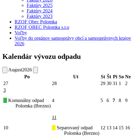
Faktúry 2025
Faktúry 2024
Faktúry 2023
RZOF Obec Polomka
RZOF OBEC Polomka s.r.o
Voľby
Voľby do orgánov samosprávy obcí a samosprávnych krajov
2026
Kalendár vývozu odpadu
August
2026
Po
Ut
St
Št
Pi
So
Ne
27
28
29
30
31
1
2
3
Komunálny odpad
4
5
6
7
8
9
Polomka (Brezno)
11
10
Separovaný odpad
12
13
14
15
16
Polomka (Brezno)