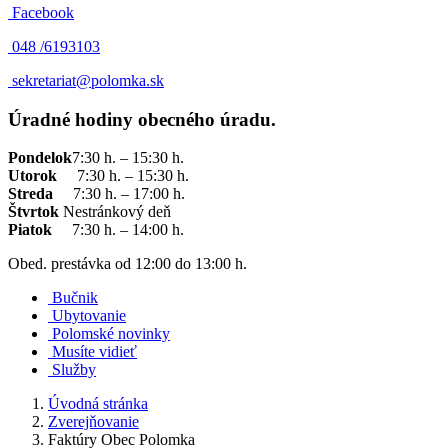
Facebook
048 /
6193103
sekretariat@polomka.sk
Úradné hodiny obecného úradu.
Pondelok
7:30 h. – 15:30 h.
Utorok
7:30 h. – 15:30 h.
Streda
7:30 h. – 17:00 h.
Štvrtok
Nestránkový deň
Piatok
7:30 h. – 14:00 h.
Obed. prestávka od 12:00 do 13:00 h.
Bučnik
Ubytovanie
Polomské novinky
Musíte vidieť
Služby
Úvodná stránka
Zverejňovanie
Faktúry Obec Polomka