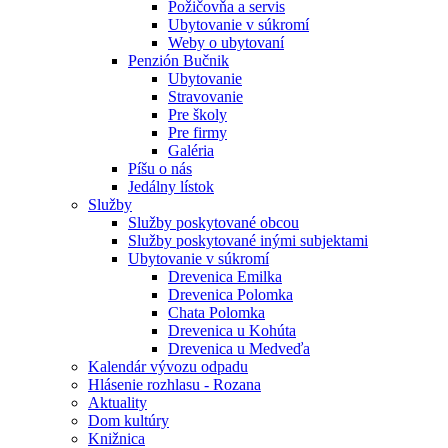
Požičovňa a servis
Ubytovanie v súkromí
Weby o ubytovaní
Penzión Bučnik
Ubytovanie
Stravovanie
Pre školy
Pre firmy
Galéria
Píšu o nás
Jedálny lístok
Služby
Služby poskytované obcou
Služby poskytované inými subjektami
Ubytovanie v súkromí
Drevenica Emilka
Drevenica Polomka
Chata Polomka
Drevenica u Kohúta
Drevenica u Medveďa
Kalendár vývozu odpadu
Hlásenie rozhlasu - Rozana
Aktuality
Dom kultúry
Knižnica