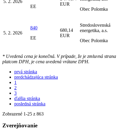
5. 2. 2026
EUR
EE
Obec Polomka
Stredoslovenská
840
680,14
energetika, a.s.
5. 2. 2026
EUR
EE
Obec Polomka
* Uvedená cena je konečná. V prípade, že je zmluvná strana
platcom DPH, je cena uvedená vrátane DPH.
prvá stránka
predchádzajúca stránka
1
2
3
ďalšia stránka
posledná stránka
Zobrazené
1
-
25
z 863
Zverejňovanie