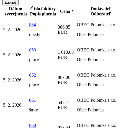
Zavrieť
Dátum
Číslo faktúry
Dodávateľ
Cena *
zverejnenia
Popis plnenia
Odberateľ
864
OBEC Polomka s.r.o.
386,85
5. 2. 2026
EUR
obedy
Obec Polomka
863
OBEC Polomka s.r.o.
1 610,88
5. 2. 2026
EUR
práce
Obec Polomka
862
OBEC Polomka s.r.o.
867,06
5. 2. 2026
EUR
práce
Obec Polomka
861
OBEC Polomka s.r.o.
542,11
5. 2. 2026
EUR
štrky
Obec Polomka
860
OBEC Polomka s.r.o.
978,54