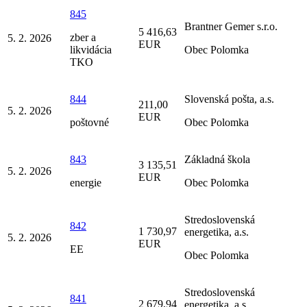
845
Brantner Gemer s.r.o.
5 416,63
zber a
5. 2. 2026
EUR
likvidácia
Obec Polomka
TKO
844
Slovenská pošta, a.s.
211,00
5. 2. 2026
EUR
poštovné
Obec Polomka
843
Základná škola
3 135,51
5. 2. 2026
EUR
energie
Obec Polomka
Stredoslovenská
842
1 730,97
energetika, a.s.
5. 2. 2026
EUR
EE
Obec Polomka
Stredoslovenská
841
2 679,94
energetika, a.s.