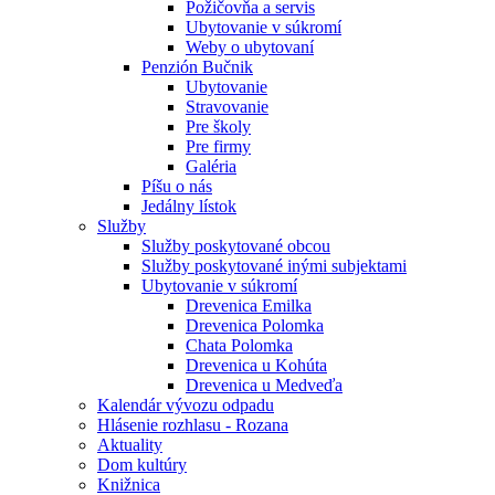
Požičovňa a servis
Ubytovanie v súkromí
Weby o ubytovaní
Penzión Bučnik
Ubytovanie
Stravovanie
Pre školy
Pre firmy
Galéria
Píšu o nás
Jedálny lístok
Služby
Služby poskytované obcou
Služby poskytované inými subjektami
Ubytovanie v súkromí
Drevenica Emilka
Drevenica Polomka
Chata Polomka
Drevenica u Kohúta
Drevenica u Medveďa
Kalendár vývozu odpadu
Hlásenie rozhlasu - Rozana
Aktuality
Dom kultúry
Knižnica