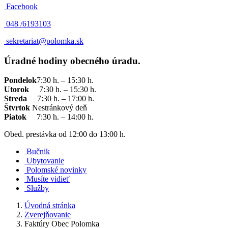
Facebook
048 /
6193103
sekretariat@polomka.sk
Úradné hodiny obecného úradu.
Pondelok
7:30 h. – 15:30 h.
Utorok
7:30 h. – 15:30 h.
Streda
7:30 h. – 17:00 h.
Štvrtok
Nestránkový deň
Piatok
7:30 h. – 14:00 h.
Obed. prestávka od 12:00 do 13:00 h.
Bučnik
Ubytovanie
Polomské novinky
Musíte vidieť
Služby
Úvodná stránka
Zverejňovanie
Faktúry Obec Polomka