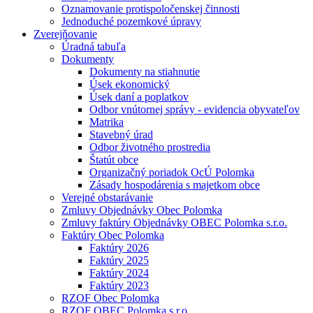
Oznamovanie protispoločenskej činnosti
Jednoduché pozemkové úpravy
Zverejňovanie
Úradná tabuľa
Dokumenty
Dokumenty na stiahnutie
Úsek ekonomický
Úsek daní a poplatkov
Odbor vnútornej správy - evidencia obyvateľov
Matrika
Stavebný úrad
Odbor životného prostredia
Štatút obce
Organizačný poriadok OcÚ Polomka
Zásady hospodárenia s majetkom obce
Verejné obstarávanie
Zmluvy Objednávky Obec Polomka
Zmluvy faktúry Objednávky OBEC Polomka s.r.o.
Faktúry Obec Polomka
Faktúry 2026
Faktúry 2025
Faktúry 2024
Faktúry 2023
RZOF Obec Polomka
RZOF OBEC Polomka s.r.o