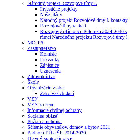
Národný projekt Rozvojové tímy I.
Investičné projekty
Naše plány
Národný projekt Rozvojové tímy I. kontakty
Rozvojové tímy v akcii
Rozvojový plán obce Polomka 2024-2030 v
rámci Národného projektu Rozvojové tímy I.
MOaPS
Zastupiteľstvo
Komisie
Pozvánky
Zápisnice
Uznesenia
Zdravotníctvo
Školy
Organizácie v obci
2% z Vašich daní
VZN
VZN zrušené
Informácie civilnej ochrany
Sociálna oblasť
Požiarna ochrana
Sčítanie obyvateľov, domov a bytov 2021
Podpora EÚ a ŠR 2014-2020
Hlavný kontrolór obce