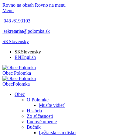
Rovno na obsah
Rovno na menu
Menu
048 /
6193103
sekretariat@polomka.sk
SK
Slovensky
SK
Slovensky
EN
English
Obec
Polomka
Obec
Polomka
Obec
O Polomke
Musíte vidieť
História
Zo súčasnosti
Ľudové umenie
Bučnik
Lyžiarske stredisko