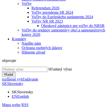
Voľby
Referendum 2026
Voľby prezidenta SR 2024
Voľby do Európskeho parlamentu 2024
Voľby NR SR 2023
Okrskové zápisnice pre voľby do NRSR
Voľby do orgánov samosprávy obcí a samosprávnych
krajov 2026
Kontakty
Napíšte nám
Ochrana osobných údajov
Hlásenie závad
objavujte
Hľadaný výraz
Hľadať
rozšírené vyhľadávanie
SK
Slovensky
SK
Slovensky
EN
English
Mapa webu
RSS