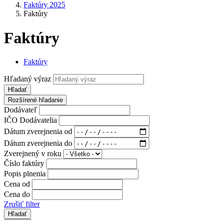
Faktúry 2025
Faktúry
Faktúry
Faktúry
Hľadaný výraz
Hľadať
Rozšírené hľadanie
Dodávateľ
IČO Dodávatelia
Dátum zverejnenia od
Dátum zverejnenia do
Zverejnený v roku
Číslo faktúry
Popis plnenia
Cena od
Cena do
Zrušiť filter