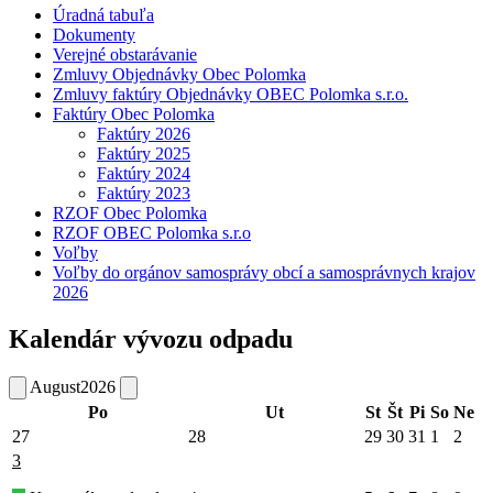
Úradná tabuľa
Dokumenty
Verejné obstarávanie
Zmluvy Objednávky Obec Polomka
Zmluvy faktúry Objednávky OBEC Polomka s.r.o.
Faktúry Obec Polomka
Faktúry 2026
Faktúry 2025
Faktúry 2024
Faktúry 2023
RZOF Obec Polomka
RZOF OBEC Polomka s.r.o
Voľby
Voľby do orgánov samosprávy obcí a samosprávnych krajov
2026
Kalendár vývozu odpadu
August
2026
Po
Ut
St
Št
Pi
So
Ne
27
28
29
30
31
1
2
3