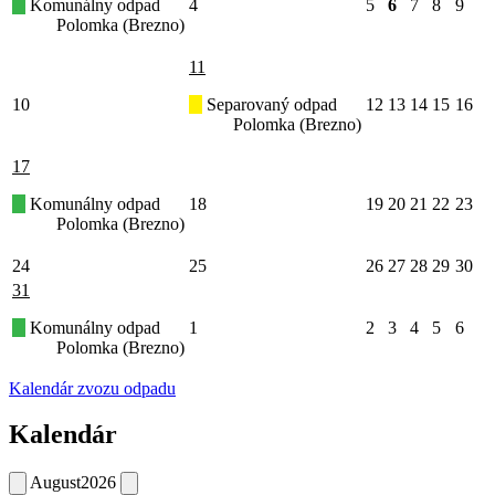
Komunálny odpad
4
5
6
7
8
9
Polomka (Brezno)
11
10
Separovaný odpad
12
13
14
15
16
Polomka (Brezno)
17
Komunálny odpad
18
19
20
21
22
23
Polomka (Brezno)
24
25
26
27
28
29
30
31
Komunálny odpad
1
2
3
4
5
6
Polomka (Brezno)
Kalendár zvozu odpadu
Kalendár
August
2026