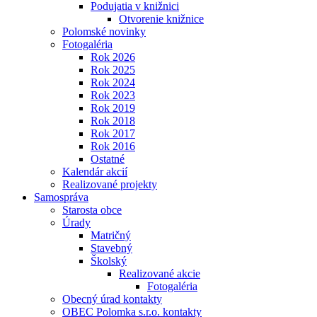
Podujatia v knižnici
Otvorenie knižnice
Polomské novinky
Fotogaléria
Rok 2026
Rok 2025
Rok 2024
Rok 2023
Rok 2019
Rok 2018
Rok 2017
Rok 2016
Ostatné
Kalendár akcií
Realizované projekty
Samospráva
Starosta obce
Úrady
Matričný
Stavebný
Školský
Realizované akcie
Fotogaléria
Obecný úrad kontakty
OBEC Polomka s.r.o. kontakty