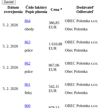
Zavrieť
Dátum
Číslo faktúry
Dodávateľ
Cena *
zverejnenia
Popis plnenia
Odberateľ
864
OBEC Polomka s.r.o.
386,85
5. 2. 2026
EUR
obedy
Obec Polomka
863
OBEC Polomka s.r.o.
1 610,88
5. 2. 2026
EUR
práce
Obec Polomka
862
OBEC Polomka s.r.o.
867,06
5. 2. 2026
EUR
práce
Obec Polomka
861
OBEC Polomka s.r.o.
542,11
5. 2. 2026
EUR
štrky
Obec Polomka
860
OBEC Polomka s.r.o.
978,54