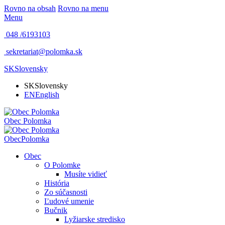
Rovno na obsah
Rovno na menu
Menu
048 /
6193103
sekretariat@polomka.sk
SK
Slovensky
SK
Slovensky
EN
English
Obec
Polomka
Obec
Polomka
Obec
O Polomke
Musíte vidieť
História
Zo súčasnosti
Ľudové umenie
Bučnik
Lyžiarske stredisko