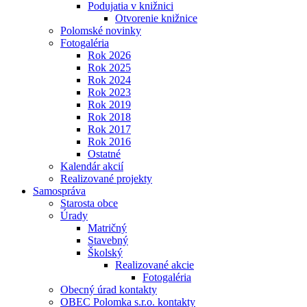
Podujatia v knižnici
Otvorenie knižnice
Polomské novinky
Fotogaléria
Rok 2026
Rok 2025
Rok 2024
Rok 2023
Rok 2019
Rok 2018
Rok 2017
Rok 2016
Ostatné
Kalendár akcií
Realizované projekty
Samospráva
Starosta obce
Úrady
Matričný
Stavebný
Školský
Realizované akcie
Fotogaléria
Obecný úrad kontakty
OBEC Polomka s.r.o. kontakty