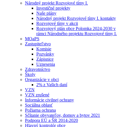
Národný projekt Rozvojové tímy I.
Investičné projekty
Naše plány
Národný projekt Rozvojové tímy I. kontakty
Rozvojové tímy v akcii
Rozvojový plán obce Polomka 2024-2030 v
rámci Národného projektu Rozvojové tímy I.
MOaPS
Zastupiteľstvo
Komisie
Pozvánky
Zápisnice
Uznesenia
Zdravotníctvo
Školy
Organizácie v obci
2% z Vašich daní
VZN
VZN zrušené
Informácie civilnej ochrany
Sociálna oblasť
Požiarna ochrana
Sčítanie obyvateľov, domov a bytov 2021
Podpora EÚ a ŠR 2014-2020
Hlavný kontrolór obce