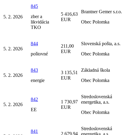
845
Brantner Gemer s.r.o.
5 416,63
zber a
5. 2. 2026
EUR
likvidácia
Obec Polomka
TKO
844
Slovenská pošta, a.s.
211,00
5. 2. 2026
EUR
poštovné
Obec Polomka
843
Základná škola
3 135,51
5. 2. 2026
EUR
energie
Obec Polomka
Stredoslovenská
842
1 730,97
energetika, a.s.
5. 2. 2026
EUR
EE
Obec Polomka
Stredoslovenská
841
2 679,94
energetika, a.s.