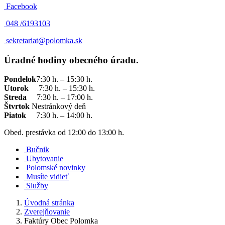
Facebook
048 /
6193103
sekretariat@polomka.sk
Úradné hodiny obecného úradu.
Pondelok
7:30 h. – 15:30 h.
Utorok
7:30 h. – 15:30 h.
Streda
7:30 h. – 17:00 h.
Štvrtok
Nestránkový deň
Piatok
7:30 h. – 14:00 h.
Obed. prestávka od 12:00 do 13:00 h.
Bučnik
Ubytovanie
Polomské novinky
Musíte vidieť
Služby
Úvodná stránka
Zverejňovanie
Faktúry Obec Polomka