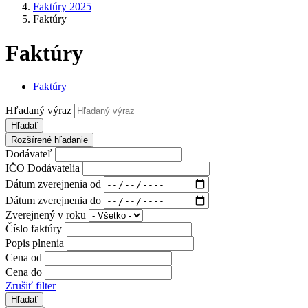
Faktúry 2025
Faktúry
Faktúry
Faktúry
Hľadaný výraz
Hľadať
Rozšírené hľadanie
Dodávateľ
IČO Dodávatelia
Dátum zverejnenia od
Dátum zverejnenia do
Zverejnený v roku
Číslo faktúry
Popis plnenia
Cena od
Cena do
Zrušiť filter