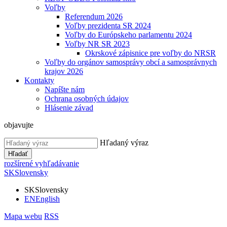
Voľby
Referendum 2026
Voľby prezidenta SR 2024
Voľby do Európskeho parlamentu 2024
Voľby NR SR 2023
Okrskové zápisnice pre voľby do NRSR
Voľby do orgánov samosprávy obcí a samosprávnych
krajov 2026
Kontakty
Napíšte nám
Ochrana osobných údajov
Hlásenie závad
objavujte
Hľadaný výraz
Hľadať
rozšírené vyhľadávanie
SK
Slovensky
SK
Slovensky
EN
English
Mapa webu
RSS