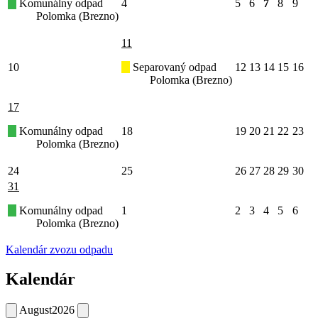
Komunálny odpad
4
5
6
7
8
9
Polomka (Brezno)
11
10
Separovaný odpad
12
13
14
15
16
Polomka (Brezno)
17
Komunálny odpad
18
19
20
21
22
23
Polomka (Brezno)
24
25
26
27
28
29
30
31
Komunálny odpad
1
2
3
4
5
6
Polomka (Brezno)
Kalendár zvozu odpadu
Kalendár
August
2026