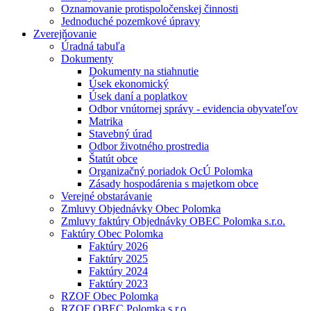
Oznamovanie protispoločenskej činnosti
Jednoduché pozemkové úpravy
Zverejňovanie
Úradná tabuľa
Dokumenty
Dokumenty na stiahnutie
Úsek ekonomický
Úsek daní a poplatkov
Odbor vnútornej správy - evidencia obyvateľov
Matrika
Stavebný úrad
Odbor životného prostredia
Štatút obce
Organizačný poriadok OcÚ Polomka
Zásady hospodárenia s majetkom obce
Verejné obstarávanie
Zmluvy Objednávky Obec Polomka
Zmluvy faktúry Objednávky OBEC Polomka s.r.o.
Faktúry Obec Polomka
Faktúry 2026
Faktúry 2025
Faktúry 2024
Faktúry 2023
RZOF Obec Polomka
RZOF OBEC Polomka s.r.o