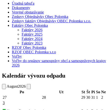
Úradná tabuľa
Dokumenty
Verejné obstarávanie
Zmluvy Objednávky Obec Polomka
Zmluvy faktúry Objednávky OBEC Polomka s.r.o.
Faktúry Obec Polomka
Faktúry 2026
Faktúry 2025
Faktúry 2024
Faktúry 2023
RZOF Obec Polomka
RZOF OBEC Polomka s.r.o
Voľby
Voľby do orgánov samosprávy obcí a samosprávnych krajov
2026
Kalendár vývozu odpadu
August
2026
Po
Ut
St
Št
Pi
So
Ne
27
28
29
30
31
1
2
3