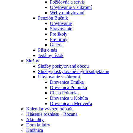
Požičovňa a servis
Ubytovanie v súkromí
Weby o ubytovaní
Penzión Bučnik
Ubytovanie
Stravovanie
Pre školy
Pre firmy
Galéria
Píšu o nás
Jedálny lístok
Služby
Služby poskytované obcou
Služby poskytované inými subjektami
Ubytovanie v súkromí
Drevenica Emilka
Drevenica Polomka
Chata Polomka
Drevenica u Kohúta
Drevenica u Medveďa
Kalendár vývozu odpadu
Hlásenie rozhlasu - Rozana
Aktuality
Dom kultúry
Knižnica