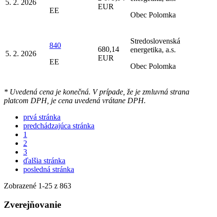
5. 2. 2026
EUR
EE
Obec Polomka
Stredoslovenská
840
680,14
energetika, a.s.
5. 2. 2026
EUR
EE
Obec Polomka
* Uvedená cena je konečná. V prípade, že je zmluvná strana
platcom DPH, je cena uvedená vrátane DPH.
prvá stránka
predchádzajúca stránka
1
2
3
ďalšia stránka
posledná stránka
Zobrazené
1
-
25
z 863
Zverejňovanie