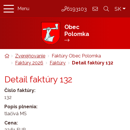
Rovno na obsah
Rovno na menu
Slo
6193103
SK
Menu
048 /
sekretariat@p
Obec
Polomka
Úvodná stránka
Zverejňovanie
Faktúry Obec Polomka
Faktúry 2026
Faktúry
Detail faktúry 132
Detail faktúry 132
Číslo faktúry:
132
Popis plnenia:
tlačivá MS
Cena:
22,61 EUR