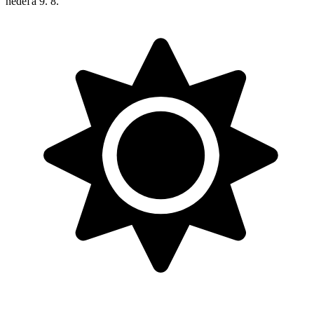
nedeľa
9. 8.