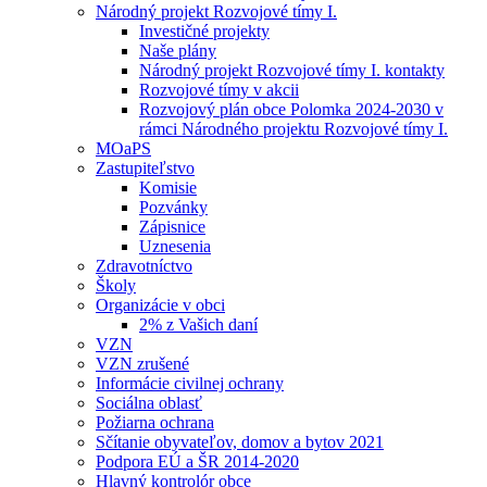
Národný projekt Rozvojové tímy I.
Investičné projekty
Naše plány
Národný projekt Rozvojové tímy I. kontakty
Rozvojové tímy v akcii
Rozvojový plán obce Polomka 2024-2030 v
rámci Národného projektu Rozvojové tímy I.
MOaPS
Zastupiteľstvo
Komisie
Pozvánky
Zápisnice
Uznesenia
Zdravotníctvo
Školy
Organizácie v obci
2% z Vašich daní
VZN
VZN zrušené
Informácie civilnej ochrany
Sociálna oblasť
Požiarna ochrana
Sčítanie obyvateľov, domov a bytov 2021
Podpora EÚ a ŠR 2014-2020
Hlavný kontrolór obce