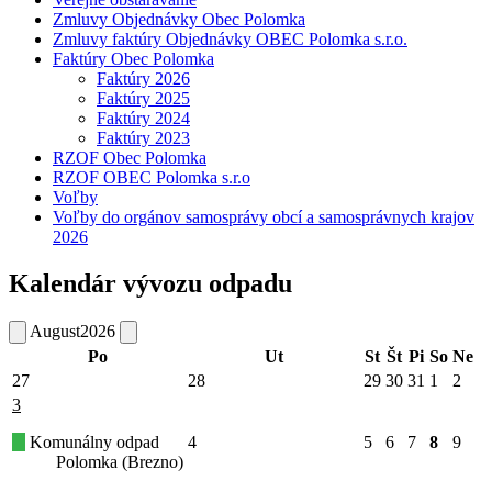
Zmluvy Objednávky Obec Polomka
Zmluvy faktúry Objednávky OBEC Polomka s.r.o.
Faktúry Obec Polomka
Faktúry 2026
Faktúry 2025
Faktúry 2024
Faktúry 2023
RZOF Obec Polomka
RZOF OBEC Polomka s.r.o
Voľby
Voľby do orgánov samosprávy obcí a samosprávnych krajov
2026
Kalendár vývozu odpadu
August
2026
Po
Ut
St
Št
Pi
So
Ne
27
28
29
30
31
1
2
3
Komunálny odpad
4
5
6
7
8
9
Polomka (Brezno)