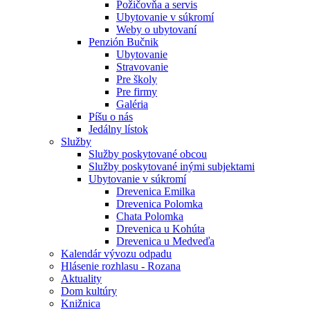
Požičovňa a servis
Ubytovanie v súkromí
Weby o ubytovaní
Penzión Bučnik
Ubytovanie
Stravovanie
Pre školy
Pre firmy
Galéria
Píšu o nás
Jedálny lístok
Služby
Služby poskytované obcou
Služby poskytované inými subjektami
Ubytovanie v súkromí
Drevenica Emilka
Drevenica Polomka
Chata Polomka
Drevenica u Kohúta
Drevenica u Medveďa
Kalendár vývozu odpadu
Hlásenie rozhlasu - Rozana
Aktuality
Dom kultúry
Knižnica