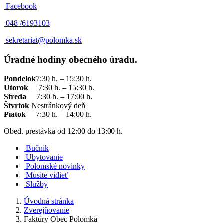
Facebook
048 /
6193103
sekretariat@polomka.sk
Úradné hodiny obecného úradu.
Pondelok
7:30 h. – 15:30 h.
Utorok
7:30 h. – 15:30 h.
Streda
7:30 h. – 17:00 h.
Štvrtok
Nestránkový deň
Piatok
7:30 h. – 14:00 h.
Obed. prestávka od 12:00 do 13:00 h.
Bučnik
Ubytovanie
Polomské novinky
Musíte vidieť
Služby
Úvodná stránka
Zverejňovanie
Faktúry Obec Polomka