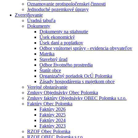
Oznamovanie protispoločenskej činnosti
Jednoduché pozemkové úpravy
Zverejňovanie
Úradná tabuľa
Dokumenty
Dokumenty na stiahnutie
Úsek ekonomický
Úsek daní a poplatkov
Odbor vnútornej správy - evidencia obyvateľov
Matrika
Stavebný úrad
Odbor životného prostredia
Štatút obce
Organizačný poriadok OcÚ Polomka
Zásady hospodárenia s majetkom obce
Verejné obstarávanie
Zmluvy Objednávky Obec Polomka
Zmluvy faktúry Objednávky OBEC Polomka s.r.o.
Faktúry Obec Polomka
Faktúry 2026
Faktúry 2025
Faktúry 2024
Faktúry 2023
RZOF Obec Polomka
RZOF OBEC Polomka s.r.o