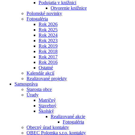
Podujatia v knižnici
Otvorenie knižnice
Polomské novinky
Fotogaléria
Rok 2026
Rok 2025
Rok 2024
Rok 2023
Rok 2019
Rok 2018
Rok 2017
Rok 2016
Ostatné
Kalendár akcií
Realizované projekty
Samospráva
Starosta obce
Úrady
Matričný
Stavebný
Školský
Realizované akcie
Fotogaléria
Obecný úrad kontakty
OBEC Polomka s.r.o. kontakty