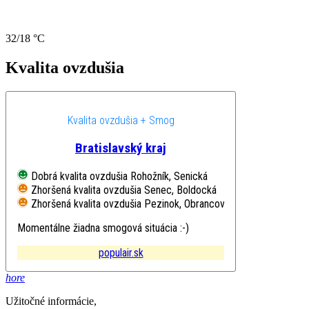
32/18 °C
Kvalita ovzdušia
Kvalita ovzdušia + Smog
Bratislavský kraj
Dobrá kvalita ovzdušia
Rohožník, Senická
Zhoršená kvalita ovzdušia
Senec, Boldocká
Zhoršená kvalita ovzdušia
Pezinok, Obrancov mieru
Momentálne žiadna smogová situácia :-)
populair.sk
hore
Užitočné informácie,