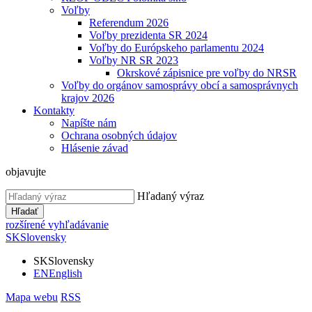
Voľby
Referendum 2026
Voľby prezidenta SR 2024
Voľby do Európskeho parlamentu 2024
Voľby NR SR 2023
Okrskové zápisnice pre voľby do NRSR
Voľby do orgánov samosprávy obcí a samosprávnych
krajov 2026
Kontakty
Napíšte nám
Ochrana osobných údajov
Hlásenie závad
objavujte
Hľadaný výraz
Hľadať
rozšírené vyhľadávanie
SK
Slovensky
SK
Slovensky
EN
English
Mapa webu
RSS