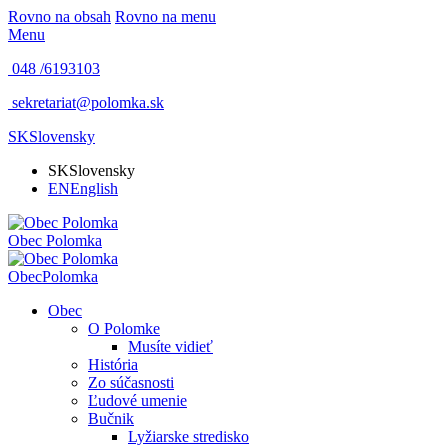
Rovno na obsah
Rovno na menu
Menu
048 /
6193103
sekretariat@polomka.sk
SK
Slovensky
SK
Slovensky
EN
English
Obec
Polomka
Obec
Polomka
Obec
O Polomke
Musíte vidieť
História
Zo súčasnosti
Ľudové umenie
Bučnik
Lyžiarske stredisko