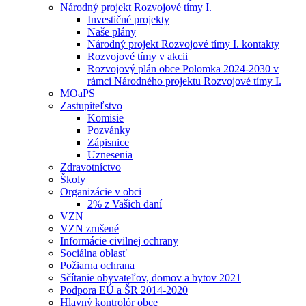
Národný projekt Rozvojové tímy I.
Investičné projekty
Naše plány
Národný projekt Rozvojové tímy I. kontakty
Rozvojové tímy v akcii
Rozvojový plán obce Polomka 2024-2030 v
rámci Národného projektu Rozvojové tímy I.
MOaPS
Zastupiteľstvo
Komisie
Pozvánky
Zápisnice
Uznesenia
Zdravotníctvo
Školy
Organizácie v obci
2% z Vašich daní
VZN
VZN zrušené
Informácie civilnej ochrany
Sociálna oblasť
Požiarna ochrana
Sčítanie obyvateľov, domov a bytov 2021
Podpora EÚ a ŠR 2014-2020
Hlavný kontrolór obce