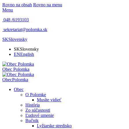
Rovno na obsah
Rovno na menu
Menu
048 /
6193103
sekretariat@polomka.sk
SK
Slovensky
SK
Slovensky
EN
English
Obec
Polomka
Obec
Polomka
Obec
O Polomke
Musíte vidieť
História
Zo súčasnosti
Ľudové umenie
Bučnik
Lyžiarske stredisko