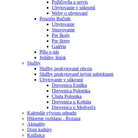
Požičovňa a servis
Ubytovanie v súkromí
Weby o ubytovaní
Penzión Bučnik
Ubytovanie
Stravovanie
Pre školy
Pre firmy
Galéria
Píšu o nás
Jedálny lístok
Služby
Služby poskytované obcou
Služby poskytované inými subjektami
Ubytovanie v súkromí
Drevenica Emilka
Drevenica Polomka
Chata Polomka
Drevenica u Kohúta
Drevenica u Medveďa
Kalendár vývozu odpadu
Hlásenie rozhlasu - Rozana
Aktuality
Dom kultúry
Knižnica