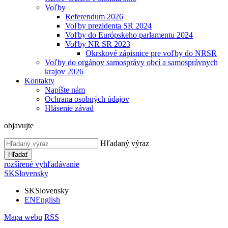
Voľby
Referendum 2026
Voľby prezidenta SR 2024
Voľby do Európskeho parlamentu 2024
Voľby NR SR 2023
Okrskové zápisnice pre voľby do NRSR
Voľby do orgánov samosprávy obcí a samosprávnych
krajov 2026
Kontakty
Napíšte nám
Ochrana osobných údajov
Hlásenie závad
objavujte
Hľadaný výraz
Hľadať
rozšírené vyhľadávanie
SK
Slovensky
SK
Slovensky
EN
English
Mapa webu
RSS