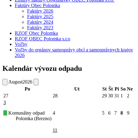
Faktúry Obec Polomka
Faktúry 2026
Faktúry 2025
Faktúry 2024
Faktúry 2023
RZOF Obec Polomka
RZOF OBEC Polomka s.r.o
Voľby
Voľby do orgánov samosprávy obcí a samosprávnych krajov
2026
Kalendár vývozu odpadu
August
2026
Po
Ut
St
Št
Pi
So
Ne
27
28
29
30
31
1
2
3
Komunálny odpad
4
5
6
7
8
9
Polomka (Brezno)
11