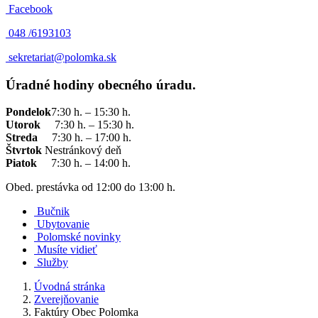
Facebook
048 /
6193103
sekretariat@polomka.sk
Úradné hodiny obecného úradu.
Pondelok
7:30 h. – 15:30 h.
Utorok
7:30 h. – 15:30 h.
Streda
7:30 h. – 17:00 h.
Štvrtok
Nestránkový deň
Piatok
7:30 h. – 14:00 h.
Obed. prestávka od 12:00 do 13:00 h.
Bučnik
Ubytovanie
Polomské novinky
Musíte vidieť
Služby
Úvodná stránka
Zverejňovanie
Faktúry Obec Polomka