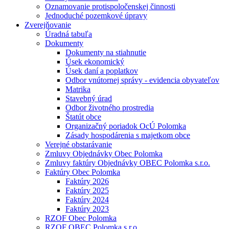
Oznamovanie protispoločenskej činnosti
Jednoduché pozemkové úpravy
Zverejňovanie
Úradná tabuľa
Dokumenty
Dokumenty na stiahnutie
Úsek ekonomický
Úsek daní a poplatkov
Odbor vnútornej správy - evidencia obyvateľov
Matrika
Stavebný úrad
Odbor životného prostredia
Štatút obce
Organizačný poriadok OcÚ Polomka
Zásady hospodárenia s majetkom obce
Verejné obstarávanie
Zmluvy Objednávky Obec Polomka
Zmluvy faktúry Objednávky OBEC Polomka s.r.o.
Faktúry Obec Polomka
Faktúry 2026
Faktúry 2025
Faktúry 2024
Faktúry 2023
RZOF Obec Polomka
RZOF OBEC Polomka s.r.o