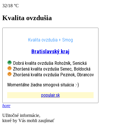
32/18 °C
Kvalita ovzdušia
Kvalita ovzdušia + Smog
Bratislavský kraj
Dobrá kvalita ovzdušia
Rohožník, Senická
Zhoršená kvalita ovzdušia
Senec, Boldocká
Zhoršená kvalita ovzdušia
Pezinok, Obrancov mieru
Momentálne žiadna smogová situácia :-)
populair.sk
hore
Užitočné informácie,
ktoré by Vás mohli zaujímať