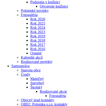
Podujatia v knižnici
Otvorenie knižnice
Polomské novinky
Fotogaléria
Rok 2026
Rok 2025
Rok 2024
Rok 2023
Rok 2019
Rok 2018
Rok 2017
Rok 2016
Ostatné
Kalendár akcií
Realizované projekty
Samospráva
Starosta obce
Úrady
Matričný
Stavebný
Školský
Realizované akcie
Fotogaléria
Obecný úrad kontakty
OBEC Polomka s.r.o. kontakty