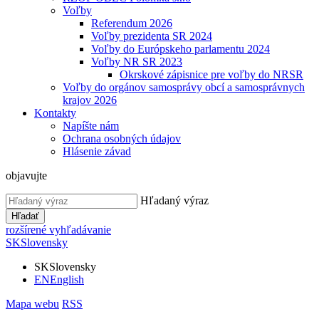
Voľby
Referendum 2026
Voľby prezidenta SR 2024
Voľby do Európskeho parlamentu 2024
Voľby NR SR 2023
Okrskové zápisnice pre voľby do NRSR
Voľby do orgánov samosprávy obcí a samosprávnych
krajov 2026
Kontakty
Napíšte nám
Ochrana osobných údajov
Hlásenie závad
objavujte
Hľadaný výraz
Hľadať
rozšírené vyhľadávanie
SK
Slovensky
SK
Slovensky
EN
English
Mapa webu
RSS