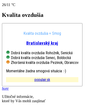
26/11 °C
Kvalita ovzdušia
Kvalita ovzdušia + Smog
Bratislavský kraj
Dobrá kvalita ovzdušia
Rohožník, Senická
Dobrá kvalita ovzdušia
Senec, Boldocká
Zhoršená kvalita ovzdušia
Pezinok, Obrancov mieru
Momentálne žiadna smogová situácia :-)
populair.sk
hore
Užitočné informácie,
ktoré by Vás mohli zaujímať