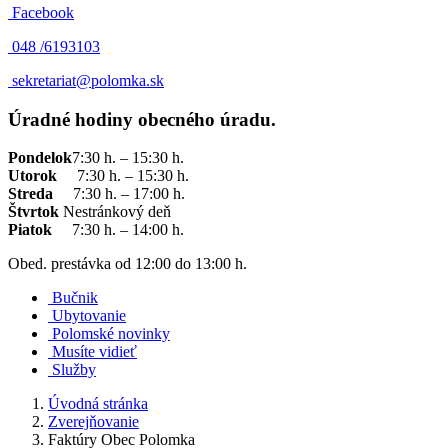
Facebook
048 /
6193103
sekretariat@polomka.sk
Úradné hodiny obecného úradu.
Pondelok
7:30 h. – 15:30 h.
Utorok
7:30 h. – 15:30 h.
Streda
7:30 h. – 17:00 h.
Štvrtok
Nestránkový deň
Piatok
7:30 h. – 14:00 h.
Obed. prestávka od 12:00 do 13:00 h.
Bučnik
Ubytovanie
Polomské novinky
Musíte vidieť
Služby
Úvodná stránka
Zverejňovanie
Faktúry Obec Polomka