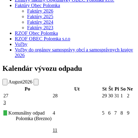
Faktúry Obec Polomka
Faktúry 2026
Faktúry 2025
Faktúry 2024
Faktúry 2023
RZOF Obec Polomka
RZOF OBEC Polomka s.r.o
Voľby
Voľby do orgánov samosprávy obcí a samosprávnych krajov
2026
Kalendár vývozu odpadu
August
2026
Po
Ut
St
Št
Pi
So
Ne
27
28
29
30
31
1
2
3
Komunálny odpad
4
5
6
7
8
9
Polomka (Brezno)
11