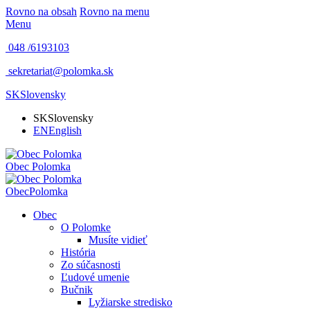
Rovno na obsah
Rovno na menu
Menu
048 /
6193103
sekretariat@polomka.sk
SK
Slovensky
SK
Slovensky
EN
English
Obec
Polomka
Obec
Polomka
Obec
O Polomke
Musíte vidieť
História
Zo súčasnosti
Ľudové umenie
Bučnik
Lyžiarske stredisko