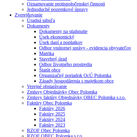
Oznamovanie protispoločenskej činnosti
Jednoduché pozemkové úpravy
Zverejňovanie
Úradná tabuľa
Dokumenty
Dokumenty na stiahnutie
Úsek ekonomický
Úsek daní a poplatkov
Odbor vnútornej správy - evidencia obyvateľov
Matrika
Stavebný úrad
Odbor životného prostredia
Štatút obce
Organizačný poriadok OcÚ Polomka
Zásady hospodárenia s majetkom obce
Verejné obstarávanie
Zmluvy Objednávky Obec Polomka
Zmluvy faktúry Objednávky OBEC Polomka s.r.o.
Faktúry Obec Polomka
Faktúry 2026
Faktúry 2025
Faktúry 2024
Faktúry 2023
RZOF Obec Polomka
RZOF OBEC Polomka s.r.o