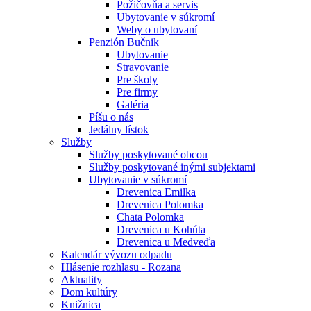
Požičovňa a servis
Ubytovanie v súkromí
Weby o ubytovaní
Penzión Bučnik
Ubytovanie
Stravovanie
Pre školy
Pre firmy
Galéria
Píšu o nás
Jedálny lístok
Služby
Služby poskytované obcou
Služby poskytované inými subjektami
Ubytovanie v súkromí
Drevenica Emilka
Drevenica Polomka
Chata Polomka
Drevenica u Kohúta
Drevenica u Medveďa
Kalendár vývozu odpadu
Hlásenie rozhlasu - Rozana
Aktuality
Dom kultúry
Knižnica