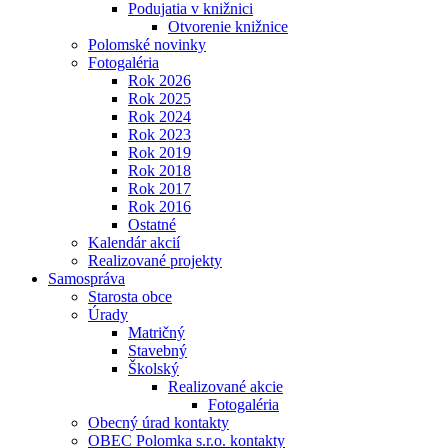
Podujatia v knižnici
Otvorenie knižnice
Polomské novinky
Fotogaléria
Rok 2026
Rok 2025
Rok 2024
Rok 2023
Rok 2019
Rok 2018
Rok 2017
Rok 2016
Ostatné
Kalendár akcií
Realizované projekty
Samospráva
Starosta obce
Úrady
Matričný
Stavebný
Školský
Realizované akcie
Fotogaléria
Obecný úrad kontakty
OBEC Polomka s.r.o. kontakty