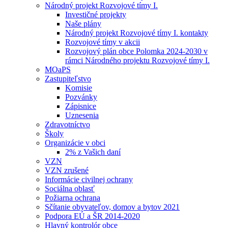
Národný projekt Rozvojové tímy I.
Investičné projekty
Naše plány
Národný projekt Rozvojové tímy I. kontakty
Rozvojové tímy v akcii
Rozvojový plán obce Polomka 2024-2030 v
rámci Národného projektu Rozvojové tímy I.
MOaPS
Zastupiteľstvo
Komisie
Pozvánky
Zápisnice
Uznesenia
Zdravotníctvo
Školy
Organizácie v obci
2% z Vašich daní
VZN
VZN zrušené
Informácie civilnej ochrany
Sociálna oblasť
Požiarna ochrana
Sčítanie obyvateľov, domov a bytov 2021
Podpora EÚ a ŠR 2014-2020
Hlavný kontrolór obce