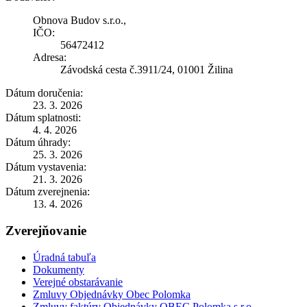
Obnova Budov s.r.o.,
IČO:
56472412
Adresa:
Závodská cesta č.3911/24, 01001 Žilina
Dátum doručenia:
23. 3. 2026
Dátum splatnosti:
4. 4. 2026
Dátum úhrady:
25. 3. 2026
Dátum vystavenia:
21. 3. 2026
Dátum zverejnenia:
13. 4. 2026
Zverejňovanie
Úradná tabuľa
Dokumenty
Verejné obstarávanie
Zmluvy Objednávky Obec Polomka
Zmluvy faktúry Objednávky OBEC Polomka s.r.o.