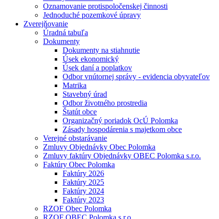
Oznamovanie protispoločenskej činnosti
Jednoduché pozemkové úpravy
Zverejňovanie
Úradná tabuľa
Dokumenty
Dokumenty na stiahnutie
Úsek ekonomický
Úsek daní a poplatkov
Odbor vnútornej správy - evidencia obyvateľov
Matrika
Stavebný úrad
Odbor životného prostredia
Štatút obce
Organizačný poriadok OcÚ Polomka
Zásady hospodárenia s majetkom obce
Verejné obstarávanie
Zmluvy Objednávky Obec Polomka
Zmluvy faktúry Objednávky OBEC Polomka s.r.o.
Faktúry Obec Polomka
Faktúry 2026
Faktúry 2025
Faktúry 2024
Faktúry 2023
RZOF Obec Polomka
RZOF OBEC Polomka s.r.o