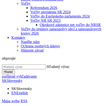
Voľby
Referendum 2026
Voľby prezidenta SR 2024
Voľby do Európskeho parlamentu 2024
Voľby NR SR 2023
Okrskové zápisnice pre voľby do NRSR
Voľby do orgánov samosprávy obcí a samosprávnych
krajov 2026
Kontakty
Napíšte nám
Ochrana osobných údajov
Hlásenie závad
objavujte
Hľadaný výraz
Hľadať
rozšírené vyhľadávanie
SK
Slovensky
SK
Slovensky
EN
English
Mapa webu
RSS