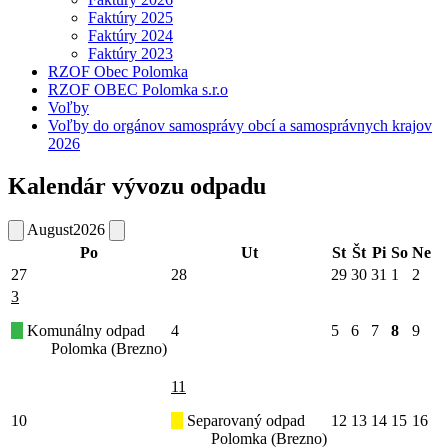
Faktúry 2025
Faktúry 2024
Faktúry 2023
RZOF Obec Polomka
RZOF OBEC Polomka s.r.o
Voľby
Voľby do orgánov samosprávy obcí a samosprávnych krajov
2026
Kalendár vývozu odpadu
August
2026
Po
Ut
St
Št
Pi
So
Ne
27
28
29
30
31
1
2
3
Komunálny odpad
4
5
6
7
8
9
Polomka (Brezno)
11
10
Separovaný odpad
12
13
14
15
16
Polomka (Brezno)