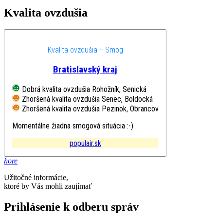
Kvalita ovzdušia
Kvalita ovzdušia + Smog
Bratislavský kraj
Dobrá kvalita ovzdušia
Rohožník, Senická
Zhoršená kvalita ovzdušia
Senec, Boldocká
Zhoršená kvalita ovzdušia
Pezinok, Obrancov mieru
Momentálne žiadna smogová situácia :-)
populair.sk
hore
Užitočné informácie,
ktoré by Vás mohli zaujímať
Prihlásenie k odberu správ