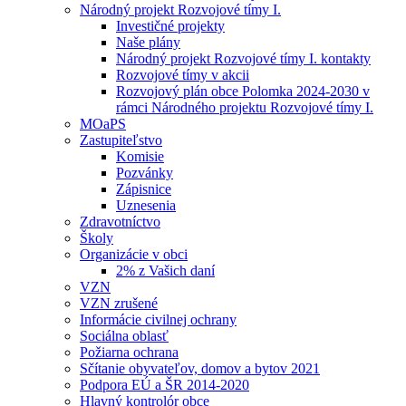
Národný projekt Rozvojové tímy I.
Investičné projekty
Naše plány
Národný projekt Rozvojové tímy I. kontakty
Rozvojové tímy v akcii
Rozvojový plán obce Polomka 2024-2030 v
rámci Národného projektu Rozvojové tímy I.
MOaPS
Zastupiteľstvo
Komisie
Pozvánky
Zápisnice
Uznesenia
Zdravotníctvo
Školy
Organizácie v obci
2% z Vašich daní
VZN
VZN zrušené
Informácie civilnej ochrany
Sociálna oblasť
Požiarna ochrana
Sčítanie obyvateľov, domov a bytov 2021
Podpora EÚ a ŠR 2014-2020
Hlavný kontrolór obce