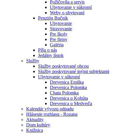
Požičovňa a servis
Ubytovanie v súkromí
Weby o ubytovaní
Penzión Bučnik
Ubytovanie
Stravovanie
Pre školy
Pre firmy
Galéria
Píšu o nás
Jedálny lístok
Služby
Služby poskytované obcou
Služby poskytované inými subjektami
Ubytovanie v súkromí
Drevenica Emilka
Drevenica Polomka
Chata Polomka
Drevenica u Kohúta
Drevenica u Medveďa
Kalendár vývozu odpadu
Hlásenie rozhlasu - Rozana
Aktuality
Dom kultúry
Knižnica