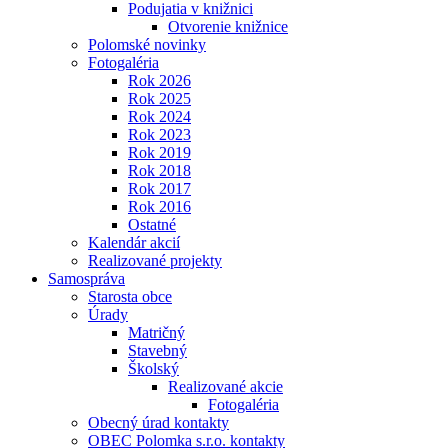
Podujatia v knižnici
Otvorenie knižnice
Polomské novinky
Fotogaléria
Rok 2026
Rok 2025
Rok 2024
Rok 2023
Rok 2019
Rok 2018
Rok 2017
Rok 2016
Ostatné
Kalendár akcií
Realizované projekty
Samospráva
Starosta obce
Úrady
Matričný
Stavebný
Školský
Realizované akcie
Fotogaléria
Obecný úrad kontakty
OBEC Polomka s.r.o. kontakty