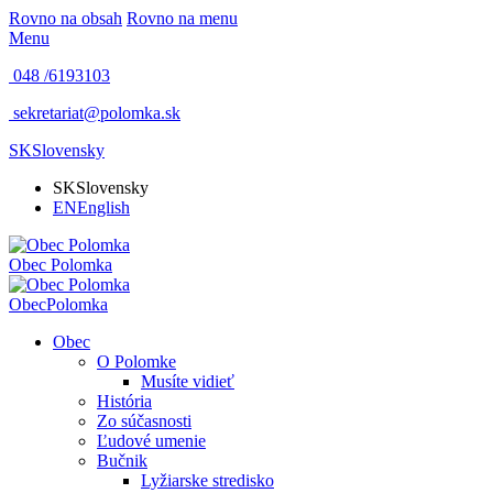
Rovno na obsah
Rovno na menu
Menu
048 /
6193103
sekretariat@polomka.sk
SK
Slovensky
SK
Slovensky
EN
English
Obec
Polomka
Obec
Polomka
Obec
O Polomke
Musíte vidieť
História
Zo súčasnosti
Ľudové umenie
Bučnik
Lyžiarske stredisko