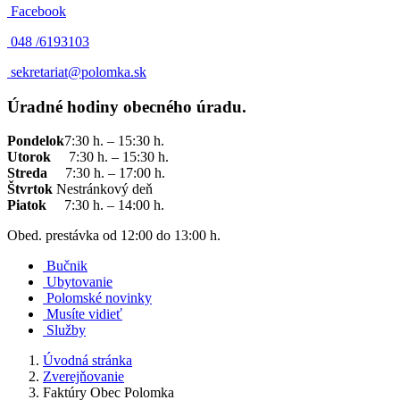
Facebook
048 /
6193103
sekretariat@polomka.sk
Úradné hodiny obecného úradu.
Pondelok
7:30 h. – 15:30 h.
Utorok
7:30 h. – 15:30 h.
Streda
7:30 h. – 17:00 h.
Štvrtok
Nestránkový deň
Piatok
7:30 h. – 14:00 h.
Obed. prestávka od 12:00 do 13:00 h.
Bučnik
Ubytovanie
Polomské novinky
Musíte vidieť
Služby
Úvodná stránka
Zverejňovanie
Faktúry Obec Polomka