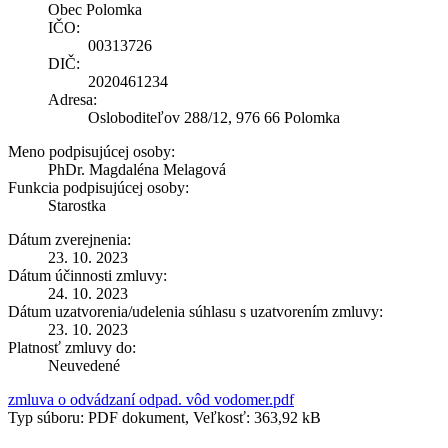
Obec Polomka
IČO:
00313726
DIČ:
2020461234
Adresa:
Osloboditeľov 288/12, 976 66 Polomka
Meno podpisujúcej osoby:
PhDr. Magdaléna Melagová
Funkcia podpisujúcej osoby:
Starostka
Dátum zverejnenia:
23. 10. 2023
Dátum účinnosti zmluvy:
24. 10. 2023
Dátum uzatvorenia/udelenia súhlasu s uzatvorením zmluvy:
23. 10. 2023
Platnosť zmluvy do:
Neuvedené
zmluva o odvádzaní odpad. vôd vodomer.pdf
Typ súboru: PDF dokument, Veľkosť: 363,92 kB