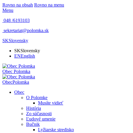
Rovno na obsah
Rovno na menu
Menu
048 /
6193103
sekretariat@polomka.sk
SK
Slovensky
SK
Slovensky
EN
English
Obec
Polomka
Obec
Polomka
Obec
O Polomke
Musíte vidieť
História
Zo súčasnosti
Ľudové umenie
Bučnik
Lyžiarske stredisko