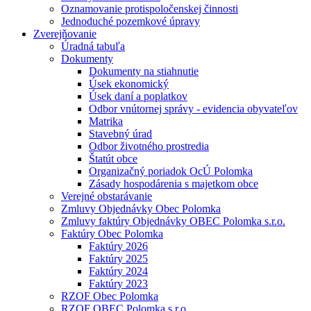
Oznamovanie protispoločenskej činnosti
Jednoduché pozemkové úpravy
Zverejňovanie
Úradná tabuľa
Dokumenty
Dokumenty na stiahnutie
Úsek ekonomický
Úsek daní a poplatkov
Odbor vnútornej správy - evidencia obyvateľov
Matrika
Stavebný úrad
Odbor životného prostredia
Štatút obce
Organizačný poriadok OcÚ Polomka
Zásady hospodárenia s majetkom obce
Verejné obstarávanie
Zmluvy Objednávky Obec Polomka
Zmluvy faktúry Objednávky OBEC Polomka s.r.o.
Faktúry Obec Polomka
Faktúry 2026
Faktúry 2025
Faktúry 2024
Faktúry 2023
RZOF Obec Polomka
RZOF OBEC Polomka s.r.o