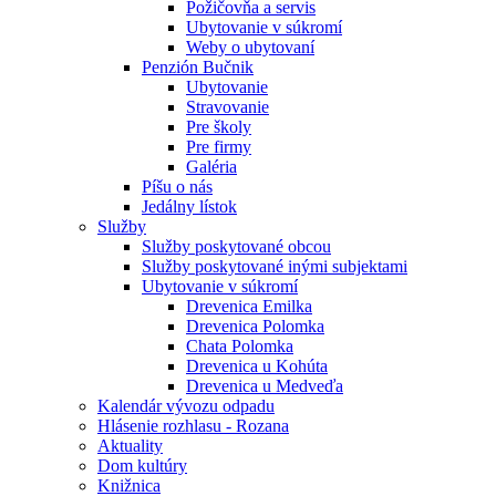
Požičovňa a servis
Ubytovanie v súkromí
Weby o ubytovaní
Penzión Bučnik
Ubytovanie
Stravovanie
Pre školy
Pre firmy
Galéria
Píšu o nás
Jedálny lístok
Služby
Služby poskytované obcou
Služby poskytované inými subjektami
Ubytovanie v súkromí
Drevenica Emilka
Drevenica Polomka
Chata Polomka
Drevenica u Kohúta
Drevenica u Medveďa
Kalendár vývozu odpadu
Hlásenie rozhlasu - Rozana
Aktuality
Dom kultúry
Knižnica