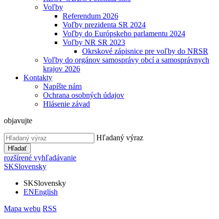
Voľby
Referendum 2026
Voľby prezidenta SR 2024
Voľby do Európskeho parlamentu 2024
Voľby NR SR 2023
Okrskové zápisnice pre voľby do NRSR
Voľby do orgánov samosprávy obcí a samosprávnych
krajov 2026
Kontakty
Napíšte nám
Ochrana osobných údajov
Hlásenie závad
objavujte
Hľadaný výraz
Hľadať
rozšírené vyhľadávanie
SK
Slovensky
SK
Slovensky
EN
English
Mapa webu
RSS