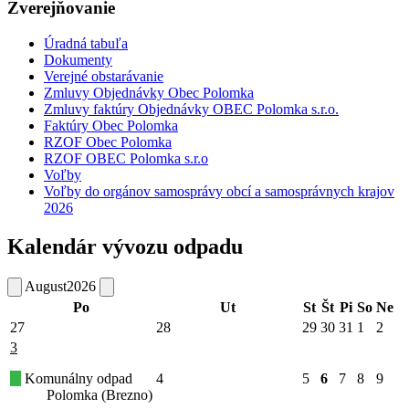
Zverejňovanie
Úradná tabuľa
Dokumenty
Verejné obstarávanie
Zmluvy Objednávky Obec Polomka
Zmluvy faktúry Objednávky OBEC Polomka s.r.o.
Faktúry Obec Polomka
RZOF Obec Polomka
RZOF OBEC Polomka s.r.o
Voľby
Voľby do orgánov samosprávy obcí a samosprávnych krajov
2026
Kalendár vývozu odpadu
August
2026
Po
Ut
St
Št
Pi
So
Ne
27
28
29
30
31
1
2
3
Komunálny odpad
4
5
6
7
8
9
Polomka (Brezno)