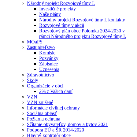
Národný projekt Rozvojové tímy I.
Investičné projekty
Naše plány
Národný projekt Rozvojové tímy I. kontakty
Rozvojové tímy v akcii
Rozvojový plán obce Polomka 2024-2030 v
rámci Národného projektu Rozvojové tímy I.
MOaPS
Zastupiteľstvo
Komisie
Pozvánky
Zápisnice
Uznesenia
Zdravotníctvo
Školy
Organizácie v obci
2% z Vašich daní
VZN
VZN zrušené
Informácie civilnej ochrany
Sociálna oblasť
Požiarna ochrana
Sčítanie obyvateľov, domov a bytov 2021
Podpora EÚ a ŠR 2014-2020
Hlavný kontrolór obce