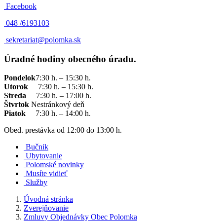
Facebook
048 /
6193103
sekretariat@polomka.sk
Úradné hodiny obecného úradu.
Pondelok
7:30 h. – 15:30 h.
Utorok
7:30 h. – 15:30 h.
Streda
7:30 h. – 17:00 h.
Štvrtok
Nestránkový deň
Piatok
7:30 h. – 14:00 h.
Obed. prestávka od 12:00 do 13:00 h.
Bučnik
Ubytovanie
Polomské novinky
Musíte vidieť
Služby
Úvodná stránka
Zverejňovanie
Zmluvy Objednávky Obec Polomka