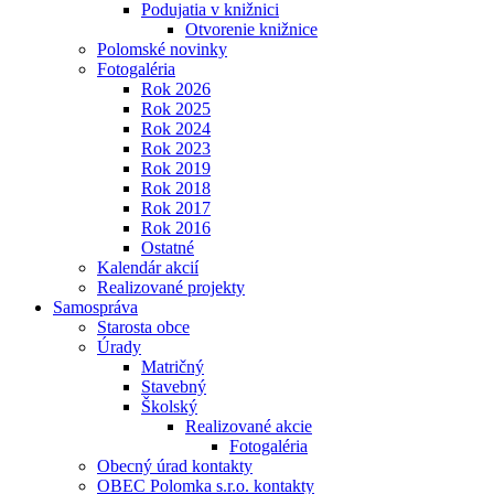
Podujatia v knižnici
Otvorenie knižnice
Polomské novinky
Fotogaléria
Rok 2026
Rok 2025
Rok 2024
Rok 2023
Rok 2019
Rok 2018
Rok 2017
Rok 2016
Ostatné
Kalendár akcií
Realizované projekty
Samospráva
Starosta obce
Úrady
Matričný
Stavebný
Školský
Realizované akcie
Fotogaléria
Obecný úrad kontakty
OBEC Polomka s.r.o. kontakty