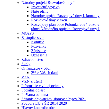
Národný projekt Rozvojové tímy I.
Investičné projekty
Naše plány
Národný projekt Rozvojové tímy I. kontakty
Rozvojové tímy v akcii
Rozvojový plán obce Polomka 2024-2030 v
rámci Národného projektu Rozvojové tímy I.
MOaPS
Zastupiteľstvo
Komisie
Pozvánky
Zápisnice
Uznesenia
Zdravotníctvo
Školy
Organizácie v obci
2% z Vašich daní
VZN
VZN zrušené
Informácie civilnej ochrany
Sociálna oblasť
Požiarna ochrana
Sčítanie obyvateľov, domov a bytov 2021
Podpora EÚ a ŠR 2014-2020
Hlavný kontrolór obce