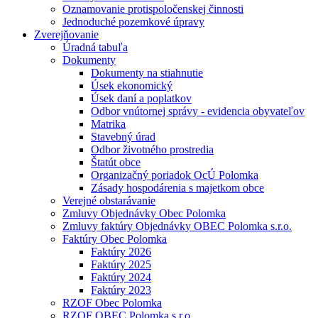
Oznamovanie protispoločenskej činnosti
Jednoduché pozemkové úpravy
Zverejňovanie
Úradná tabuľa
Dokumenty
Dokumenty na stiahnutie
Úsek ekonomický
Úsek daní a poplatkov
Odbor vnútornej správy - evidencia obyvateľov
Matrika
Stavebný úrad
Odbor životného prostredia
Štatút obce
Organizačný poriadok OcÚ Polomka
Zásady hospodárenia s majetkom obce
Verejné obstarávanie
Zmluvy Objednávky Obec Polomka
Zmluvy faktúry Objednávky OBEC Polomka s.r.o.
Faktúry Obec Polomka
Faktúry 2026
Faktúry 2025
Faktúry 2024
Faktúry 2023
RZOF Obec Polomka
RZOF OBEC Polomka s.r.o