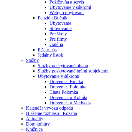
Požičovňa a servis
Ubytovanie v súkromí
Weby o ubytovaní
Penzión Bučnik
Ubytovanie
Stravovanie
Pre školy
Pre firmy
Galéria
Píšu o nás
Jedálny lístok
Služby
Služby poskytované obcou
Služby poskytované inými subjektami
Ubytovanie v súkromí
Drevenica Emilka
Drevenica Polomka
Chata Polomka
Drevenica u Kohúta
Drevenica u Medveďa
Kalendár vývozu odpadu
Hlásenie rozhlasu - Rozana
Aktuality
Dom kultúry
Knižnica