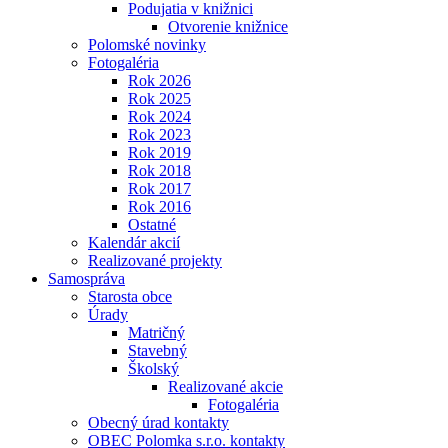
Podujatia v knižnici
Otvorenie knižnice
Polomské novinky
Fotogaléria
Rok 2026
Rok 2025
Rok 2024
Rok 2023
Rok 2019
Rok 2018
Rok 2017
Rok 2016
Ostatné
Kalendár akcií
Realizované projekty
Samospráva
Starosta obce
Úrady
Matričný
Stavebný
Školský
Realizované akcie
Fotogaléria
Obecný úrad kontakty
OBEC Polomka s.r.o. kontakty