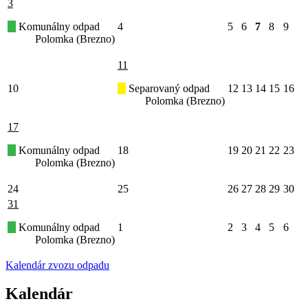
3
Komunálny odpad
4
5
6
7
8
9
Polomka (Brezno)
11
10
Separovaný odpad
12
13
14
15
16
Polomka (Brezno)
17
Komunálny odpad
18
19
20
21
22
23
Polomka (Brezno)
24
25
26
27
28
29
30
31
Komunálny odpad
1
2
3
4
5
6
Polomka (Brezno)
Kalendár zvozu odpadu
Kalendár