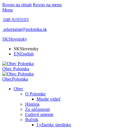
Rovno na obsah
Rovno na menu
Menu
048 /
6193103
sekretariat@polomka.sk
SK
Slovensky
SK
Slovensky
EN
English
Obec
Polomka
Obec
Polomka
Obec
O Polomke
Musíte vidieť
História
Zo súčasnosti
Ľudové umenie
Bučnik
Lyžiarske stredisko