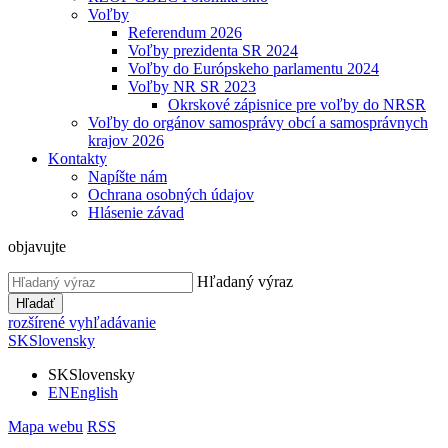
Voľby
Referendum 2026
Voľby prezidenta SR 2024
Voľby do Európskeho parlamentu 2024
Voľby NR SR 2023
Okrskové zápisnice pre voľby do NRSR
Voľby do orgánov samosprávy obcí a samosprávnych
krajov 2026
Kontakty
Napíšte nám
Ochrana osobných údajov
Hlásenie závad
objavujte
Hľadaný výraz
Hľadať
rozšírené vyhľadávanie
SK
Slovensky
SK
Slovensky
EN
English
Mapa webu
RSS