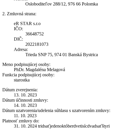
Osloboditeľov 288/12, 976 66 Polomka
2. Zmluvná strana:
eR STAR s.r.o
IČO:
36648752
DIČ:
2022181073
Adresa:
Trieda SNP 75, 974 01 Banská Bystrica
Meno podpisujúcej osoby:
PhDr. Magdaléna Melagová
Funkcia podpisujúcej osoby:
starostka
Dátum zverejnenia:
13. 10. 2023
Dátum účinnosti zmluvy:
14. 10. 2023
Dátum uzatvorenia/udelenia súhlasu s uzatvorením zmluvy:
11. 10. 2023
Platnosť zmluvy do:
31. 10. 2024 tridsaťjedenoktóberdvetisícdvadsaťštyri