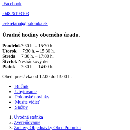
Facebook
048 /
6193103
sekretariat@polomka.sk
Úradné hodiny obecného úradu.
Pondelok
7:30 h. – 15:30 h.
Utorok
7:30 h. – 15:30 h.
Streda
7:30 h. – 17:00 h.
Štvrtok
Nestránkový deň
Piatok
7:30 h. – 14:00 h.
Obed. prestávka od 12:00 do 13:00 h.
Bučnik
Ubytovanie
Polomské novinky
Musíte vidieť
Služby
Úvodná stránka
Zverejňovanie
Zmluvy Objednávky Obec Polomka