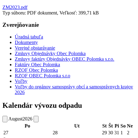
ZM2023.pdf
Typ súboru: PDF dokument, Veľkosť: 399,71 kB
Zverejňovanie
Úradná tabuľa
Dokumenty
Verejné obstarávanie
Zmluvy Objednávky Obec Polomka
Zmluvy faktúry Objednávky OBEC Polomka s.r.o.
Faktúry Obec Polomka
RZOF Obec Polomka
RZOF OBEC Polomka s.r.o
Voľby
Voľby do orgánov samosprávy obcí a samosprávnych krajov
2026
Kalendár vývozu odpadu
August
2026
Po
Ut
St
Št
Pi
So
Ne
27
28
29
30
31
1
2