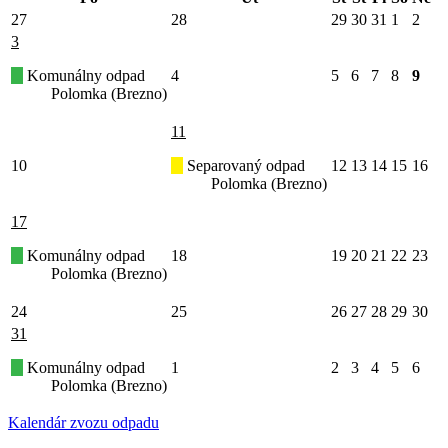
27
28
29
30
31
1
2
3
Komunálny odpad
4
5
6
7
8
9
Polomka (Brezno)
11
10
Separovaný odpad
12
13
14
15
16
Polomka (Brezno)
17
Komunálny odpad
18
19
20
21
22
23
Polomka (Brezno)
24
25
26
27
28
29
30
31
Komunálny odpad
1
2
3
4
5
6
Polomka (Brezno)
Kalendár zvozu odpadu