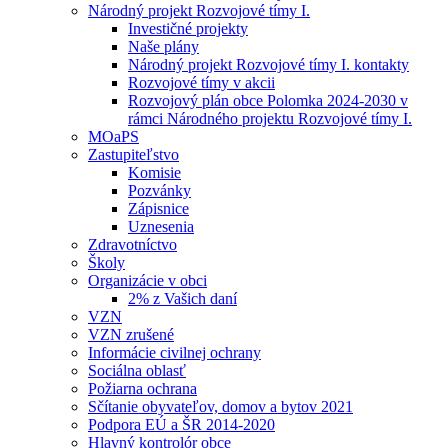
Národný projekt Rozvojové tímy I.
Investičné projekty
Naše plány
Národný projekt Rozvojové tímy I. kontakty
Rozvojové tímy v akcii
Rozvojový plán obce Polomka 2024-2030 v
rámci Národného projektu Rozvojové tímy I.
MOaPS
Zastupiteľstvo
Komisie
Pozvánky
Zápisnice
Uznesenia
Zdravotníctvo
Školy
Organizácie v obci
2% z Vašich daní
VZN
VZN zrušené
Informácie civilnej ochrany
Sociálna oblasť
Požiarna ochrana
Sčítanie obyvateľov, domov a bytov 2021
Podpora EÚ a ŠR 2014-2020
Hlavný kontrolór obce