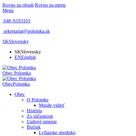
Rovno na obsah
Rovno na menu
Menu
048 /
6193103
sekretariat@polomka.sk
SK
Slovensky
SK
Slovensky
EN
English
Obec
Polomka
Obec
Polomka
Obec
O Polomke
Musíte vidieť
História
Zo súčasnosti
Ľudové umenie
Bučnik
Lyžiarske stredisko