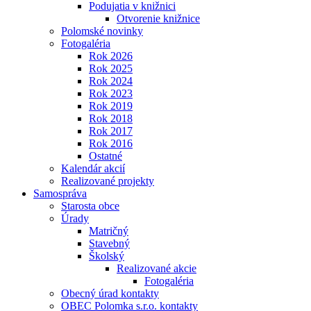
Podujatia v knižnici
Otvorenie knižnice
Polomské novinky
Fotogaléria
Rok 2026
Rok 2025
Rok 2024
Rok 2023
Rok 2019
Rok 2018
Rok 2017
Rok 2016
Ostatné
Kalendár akcií
Realizované projekty
Samospráva
Starosta obce
Úrady
Matričný
Stavebný
Školský
Realizované akcie
Fotogaléria
Obecný úrad kontakty
OBEC Polomka s.r.o. kontakty