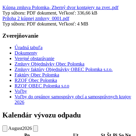
Kúpna zmluva Polomka- Zberný dvor kontajery na zver..pdf
Typ súboru: PDF dokument, Veľkosť: 336,66 kB
Príloha 2 kúpnej zmluvy_0001.pdf
Typ súboru: PDF dokument, Veľkosť: 4 MB
Zverejňovanie
Úradná tabuľa
Dokumenty
Verejné obstarávanie
Zmluvy Objednávky Obec Polomka
Zmluvy faktúry Objednávky OBEC Polomka s.r.o.
Faktúry Obec Polomka
RZOF Obec Polomka
RZOF OBEC Polomka s.r.o
Voľby
Voľby do orgánov samosprávy obcí a samosprávnych krajov
2026
Kalendár vývozu odpadu
August
2026
Po
Ut
St
Št
Pi
So
Ne