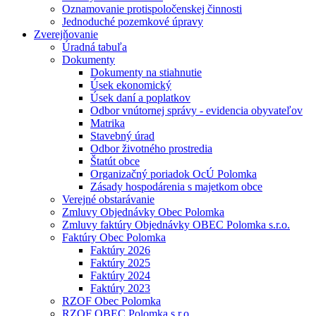
Oznamovanie protispoločenskej činnosti
Jednoduché pozemkové úpravy
Zverejňovanie
Úradná tabuľa
Dokumenty
Dokumenty na stiahnutie
Úsek ekonomický
Úsek daní a poplatkov
Odbor vnútornej správy - evidencia obyvateľov
Matrika
Stavebný úrad
Odbor životného prostredia
Štatút obce
Organizačný poriadok OcÚ Polomka
Zásady hospodárenia s majetkom obce
Verejné obstarávanie
Zmluvy Objednávky Obec Polomka
Zmluvy faktúry Objednávky OBEC Polomka s.r.o.
Faktúry Obec Polomka
Faktúry 2026
Faktúry 2025
Faktúry 2024
Faktúry 2023
RZOF Obec Polomka
RZOF OBEC Polomka s.r.o