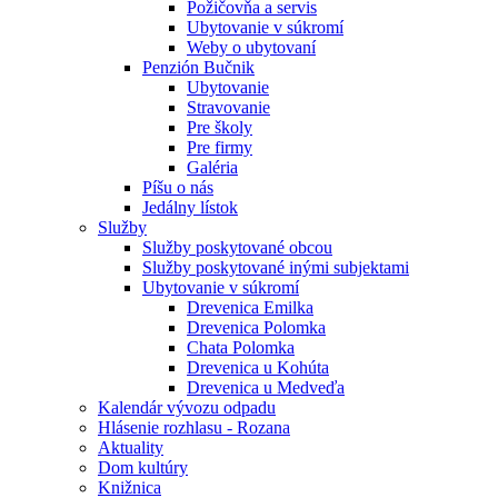
Požičovňa a servis
Ubytovanie v súkromí
Weby o ubytovaní
Penzión Bučnik
Ubytovanie
Stravovanie
Pre školy
Pre firmy
Galéria
Píšu o nás
Jedálny lístok
Služby
Služby poskytované obcou
Služby poskytované inými subjektami
Ubytovanie v súkromí
Drevenica Emilka
Drevenica Polomka
Chata Polomka
Drevenica u Kohúta
Drevenica u Medveďa
Kalendár vývozu odpadu
Hlásenie rozhlasu - Rozana
Aktuality
Dom kultúry
Knižnica