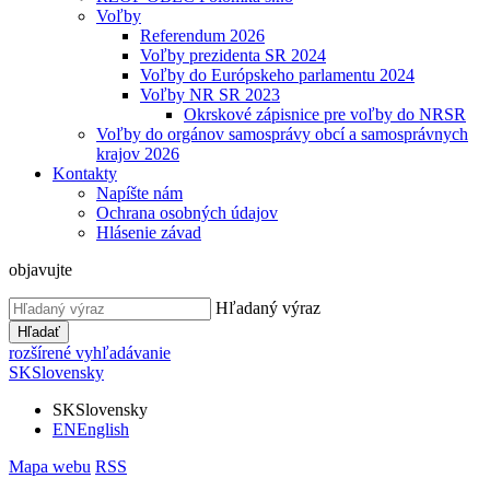
Voľby
Referendum 2026
Voľby prezidenta SR 2024
Voľby do Európskeho parlamentu 2024
Voľby NR SR 2023
Okrskové zápisnice pre voľby do NRSR
Voľby do orgánov samosprávy obcí a samosprávnych
krajov 2026
Kontakty
Napíšte nám
Ochrana osobných údajov
Hlásenie závad
objavujte
Hľadaný výraz
Hľadať
rozšírené vyhľadávanie
SK
Slovensky
SK
Slovensky
EN
English
Mapa webu
RSS