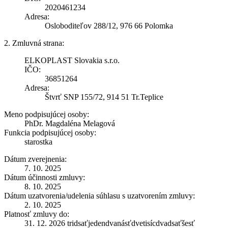
2020461234
Adresa:
Osloboditeľov 288/12, 976 66 Polomka
2. Zmluvná strana:
ELKOPLAST Slovakia s.r.o.
IČO:
36851264
Adresa:
Štvrť SNP 155/72, 914 51 Tr.Teplice
Meno podpisujúcej osoby:
PhDr. Magdaléna Melagová
Funkcia podpisujúcej osoby:
starostka
Dátum zverejnenia:
7. 10. 2025
Dátum účinnosti zmluvy:
8. 10. 2025
Dátum uzatvorenia/udelenia súhlasu s uzatvorením zmluvy:
2. 10. 2025
Platnosť zmluvy do:
31. 12. 2026 tridsaťjedendvanásťdvetisícdvadsaťšesť