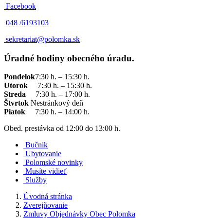
Facebook
048 /
6193103
sekretariat@polomka.sk
Úradné hodiny obecného úradu.
Pondelok
7:30 h. – 15:30 h.
Utorok
7:30 h. – 15:30 h.
Streda
7:30 h. – 17:00 h.
Štvrtok
Nestránkový deň
Piatok
7:30 h. – 14:00 h.
Obed. prestávka od 12:00 do 13:00 h.
Bučnik
Ubytovanie
Polomské novinky
Musíte vidieť
Služby
Úvodná stránka
Zverejňovanie
Zmluvy Objednávky Obec Polomka