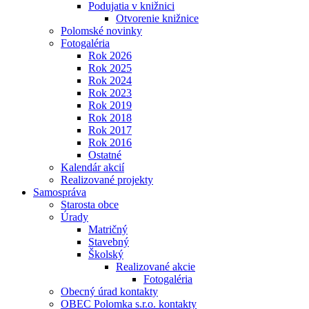
Podujatia v knižnici
Otvorenie knižnice
Polomské novinky
Fotogaléria
Rok 2026
Rok 2025
Rok 2024
Rok 2023
Rok 2019
Rok 2018
Rok 2017
Rok 2016
Ostatné
Kalendár akcií
Realizované projekty
Samospráva
Starosta obce
Úrady
Matričný
Stavebný
Školský
Realizované akcie
Fotogaléria
Obecný úrad kontakty
OBEC Polomka s.r.o. kontakty