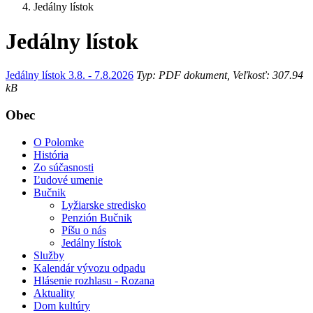
Jedálny lístok
Jedálny lístok
Jedálny lístok 3.8. - 7.8.2026
Typ: PDF dokument, Veľkosť: 307.94
kB
Obec
O Polomke
História
Zo súčasnosti
Ľudové umenie
Bučnik
Lyžiarske stredisko
Penzión Bučnik
Píšu o nás
Jedálny lístok
Služby
Kalendár vývozu odpadu
Hlásenie rozhlasu - Rozana
Aktuality
Dom kultúry