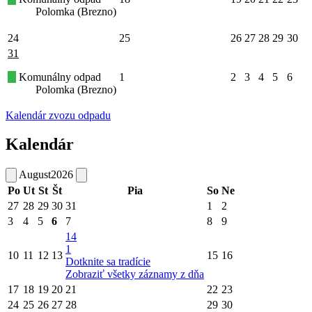
Polomka (Brezno)
24
25
26
27
28
29
30
31
Komunálny odpad
1
2
3
4
5
6
Polomka (Brezno)
Kalendár zvozu odpadu
Kalendár
August
2026
Po
Ut
St
Št
Pia
So
Ne
27
28
29
30
31
1
2
3
4
5
6
7
8
9
14
1
10
11
12
13
15
16
Dotknite sa tradície
Zobraziť všetky záznamy z dňa
17
18
19
20
21
22
23
24
25
26
27
28
29
30