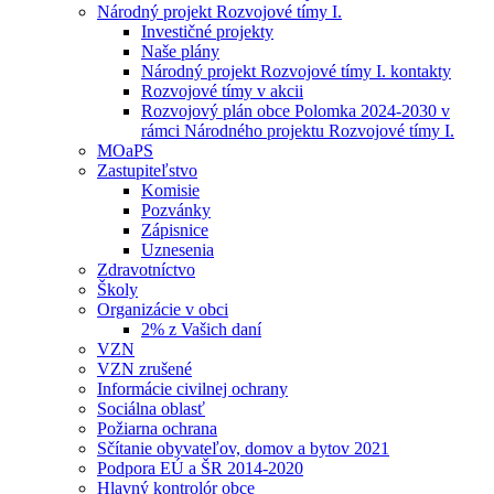
Národný projekt Rozvojové tímy I.
Investičné projekty
Naše plány
Národný projekt Rozvojové tímy I. kontakty
Rozvojové tímy v akcii
Rozvojový plán obce Polomka 2024-2030 v
rámci Národného projektu Rozvojové tímy I.
MOaPS
Zastupiteľstvo
Komisie
Pozvánky
Zápisnice
Uznesenia
Zdravotníctvo
Školy
Organizácie v obci
2% z Vašich daní
VZN
VZN zrušené
Informácie civilnej ochrany
Sociálna oblasť
Požiarna ochrana
Sčítanie obyvateľov, domov a bytov 2021
Podpora EÚ a ŠR 2014-2020
Hlavný kontrolór obce