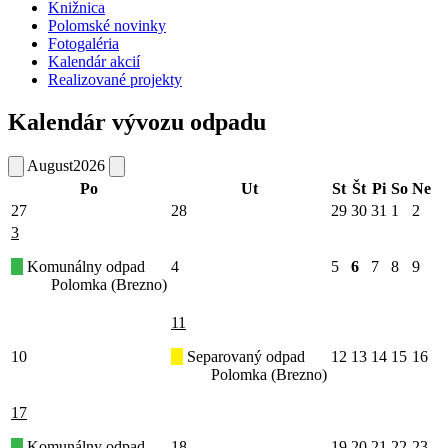
Knižnica
Polomské novinky
Fotogaléria
Kalendár akcií
Realizované projekty
Kalendár vývozu odpadu
August
2026
Po
Ut
St
Št
Pi
So
Ne
27
28
29
30
31
1
2
3
Komunálny odpad
4
5
6
7
8
9
Polomka (Brezno)
11
10
Separovaný odpad
12
13
14
15
16
Polomka (Brezno)
17
Komunálny odpad
18
19
20
21
22
23