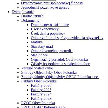
Oznamovanie protispoločenskej činnosti
Jednoduché pozemkové úpravy
Zverejňovanie
Úradná tabuľa
Dokumenty
Dokumenty na stiahnutie
Úsek ekonomický
Úsek daní a poplatkov
Odbor vnútornej správy - evidencia obyvateľov
Matrika
Stavebný úrad
Odbor životného prostredia
Štatút obce
Organizačný poriadok OcÚ Polomka
Zásady hospodárenia s majetkom obce
Verejné obstarávanie
Zmluvy Objednávky Obec Polomka
Zmluvy faktúry Objednávky OBEC Polomka s.r.o.
Faktúry Obec Polomka
Faktúry 2026
Faktúry 2025
Faktúry 2024
Faktúry 2023
RZOF Obec Polomka
RZOF OBEC Polomka s.r.o