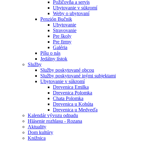
Požičovňa a servis
Ubytovanie v súkromí
Weby o ubytovaní
Penzión Bučnik
Ubytovanie
Stravovanie
Pre školy
Pre firmy
Galéria
Píšu o nás
Jedálny lístok
Služby
Služby poskytované obcou
Služby poskytované inými subjektami
Ubytovanie v súkromí
Drevenica Emilka
Drevenica Polomka
Chata Polomka
Drevenica u Kohúta
Drevenica u Medveďa
Kalendár vývozu odpadu
Hlásenie rozhlasu - Rozana
Aktuality
Dom kultúry
Knižnica