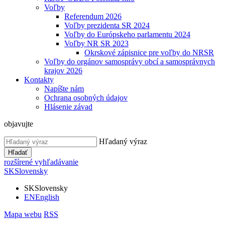
Voľby
Referendum 2026
Voľby prezidenta SR 2024
Voľby do Európskeho parlamentu 2024
Voľby NR SR 2023
Okrskové zápisnice pre voľby do NRSR
Voľby do orgánov samosprávy obcí a samosprávnych
krajov 2026
Kontakty
Napíšte nám
Ochrana osobných údajov
Hlásenie závad
objavujte
Hľadaný výraz
Hľadať
rozšírené vyhľadávanie
SK
Slovensky
SK
Slovensky
EN
English
Mapa webu
RSS