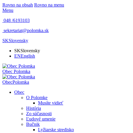
Rovno na obsah
Rovno na menu
Menu
048 /
6193103
sekretariat@polomka.sk
SK
Slovensky
SK
Slovensky
EN
English
Obec
Polomka
Obec
Polomka
Obec
O Polomke
Musíte vidieť
História
Zo súčasnosti
Ľudové umenie
Bučnik
Lyžiarske stredisko