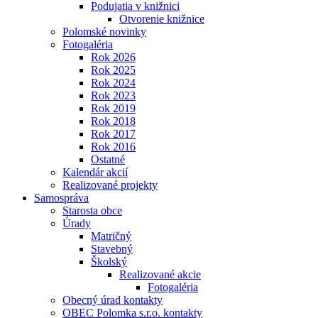
Podujatia v knižnici
Otvorenie knižnice
Polomské novinky
Fotogaléria
Rok 2026
Rok 2025
Rok 2024
Rok 2023
Rok 2019
Rok 2018
Rok 2017
Rok 2016
Ostatné
Kalendár akcií
Realizované projekty
Samospráva
Starosta obce
Úrady
Matričný
Stavebný
Školský
Realizované akcie
Fotogaléria
Obecný úrad kontakty
OBEC Polomka s.r.o. kontakty