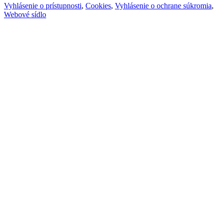
Vyhlásenie o prístupnosti
,
Cookies
,
Vyhlásenie o ochrane súkromia
,
Webové sídlo