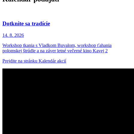
Dotknite sa tradície
14. 8.
2026
Workshop tkania s Vladkom Buvalom, workshop ťahania
polomskej štrúdle a na záver letné večerné kino Kavej 2
Prejdite na stránku Kalendár akcií