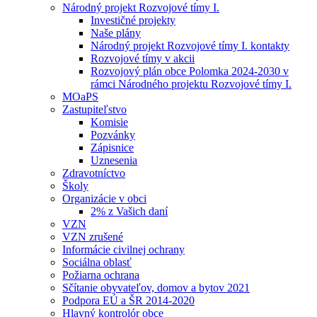
Národný projekt Rozvojové tímy I.
Investičné projekty
Naše plány
Národný projekt Rozvojové tímy I. kontakty
Rozvojové tímy v akcii
Rozvojový plán obce Polomka 2024-2030 v
rámci Národného projektu Rozvojové tímy I.
MOaPS
Zastupiteľstvo
Komisie
Pozvánky
Zápisnice
Uznesenia
Zdravotníctvo
Školy
Organizácie v obci
2% z Vašich daní
VZN
VZN zrušené
Informácie civilnej ochrany
Sociálna oblasť
Požiarna ochrana
Sčítanie obyvateľov, domov a bytov 2021
Podpora EÚ a ŠR 2014-2020
Hlavný kontrolór obce