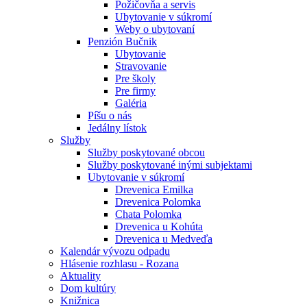
Požičovňa a servis
Ubytovanie v súkromí
Weby o ubytovaní
Penzión Bučnik
Ubytovanie
Stravovanie
Pre školy
Pre firmy
Galéria
Píšu o nás
Jedálny lístok
Služby
Služby poskytované obcou
Služby poskytované inými subjektami
Ubytovanie v súkromí
Drevenica Emilka
Drevenica Polomka
Chata Polomka
Drevenica u Kohúta
Drevenica u Medveďa
Kalendár vývozu odpadu
Hlásenie rozhlasu - Rozana
Aktuality
Dom kultúry
Knižnica