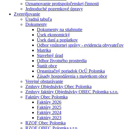
Oznamovanie protispoločenskej činnosti
Jednoduché pozemkové úpravy
Zverejňovanie
Úradná tabuľa
Dokumenty
Dokumenty na stiahnutie
Úsek ekonomický
Úsek daní a poplatkov
Odbor vnútornej správy - evidencia obyvateľov
Matrika
Stavebný úrad
Odbor životného prostredia
Štatút obce
Organizačný poriadok OcÚ Polomka
Zásady hospodárenia s majetkom obce
Verejné obstarávanie
Zmluvy Objednávky Obec Polomka
Zmluvy faktúry Objednávky OBEC Polomka s.r.o.
Faktúry Obec Polomka
Faktúry 2026
Faktúry 2025
Faktúry 2024
Faktúry 2023
RZOF Obec Polomka
RZOF OBEC Polomka s.r.o