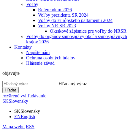
Voľby
Referendum 2026
Voľby prezidenta SR 2024
Voľby do Európskeho parlamentu 2024
Voľby NR SR 2023
Okrskové zápisnice pre voľby do NRSR
Voľby do orgánov samosprávy obcí a samosprávnych
krajov 2026
Kontakty
Napíšte nám
Ochrana osobných údajov
Hlásenie závad
objavujte
Hľadaný výraz
Hľadať
rozšírené vyhľadávanie
SK
Slovensky
SK
Slovensky
EN
English
Mapa webu
RSS