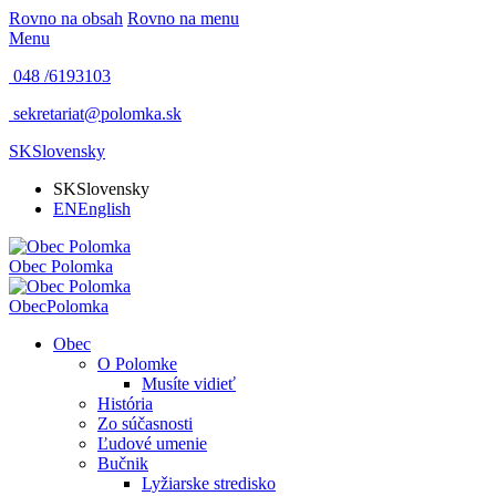
Rovno na obsah
Rovno na menu
Menu
048 /
6193103
sekretariat@polomka.sk
SK
Slovensky
SK
Slovensky
EN
English
Obec
Polomka
Obec
Polomka
Obec
O Polomke
Musíte vidieť
História
Zo súčasnosti
Ľudové umenie
Bučnik
Lyžiarske stredisko