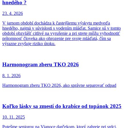
hnedého ?
23. 4.
2026
V jarnom období dochádza k častejšiemu výskytu medveďa
hnedého, najmä v súvislosti s vodením mláďat. Samice sú v tomto
období obzvlášť citlivé na vyrušenie a pri strete môžu vyhodnotiť
prítomnosť človeka ako ohrozenie pre svoje mláďatá, čím sa
výrazne zvyšuje riziko útoku.
Harmonogram zberu TKO 2026
8. 1.
2026
Harmonogram zberu TKO 2026, ako správne separovať odpad
Koľko lásky sa zmestí do krabice od topánok 2025
10. 11.
2025
Potešme seniorov na Vianoce darčekom, ktorý zahreje pri srdci.