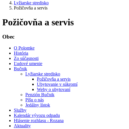
Lyžiarske stredisko
Požičovňa a servis
Požičovňa a servis
Obec
O Polomke
História
Zo súčasnosti
Ľudové umenie
Bučnik
Lyžiarske stredisko
Požičovňa a servis
Ubytovanie v súkromí
Weby o ubytovaní
Penzión Bučnik
Píšu o nás
Jedálny lístok
Služby
Kalendár vývozu odpadu
Hlásenie rozhlasu - Rozana
Aktuality