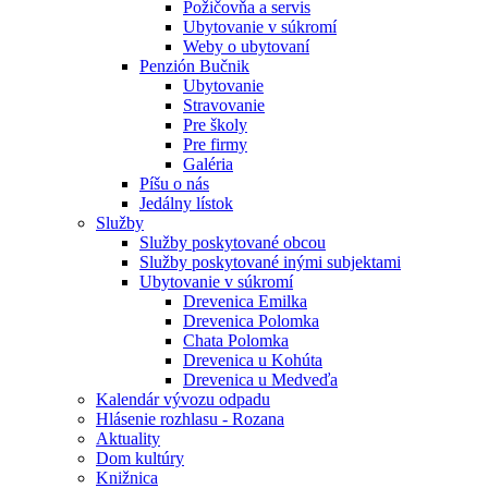
Požičovňa a servis
Ubytovanie v súkromí
Weby o ubytovaní
Penzión Bučnik
Ubytovanie
Stravovanie
Pre školy
Pre firmy
Galéria
Píšu o nás
Jedálny lístok
Služby
Služby poskytované obcou
Služby poskytované inými subjektami
Ubytovanie v súkromí
Drevenica Emilka
Drevenica Polomka
Chata Polomka
Drevenica u Kohúta
Drevenica u Medveďa
Kalendár vývozu odpadu
Hlásenie rozhlasu - Rozana
Aktuality
Dom kultúry
Knižnica