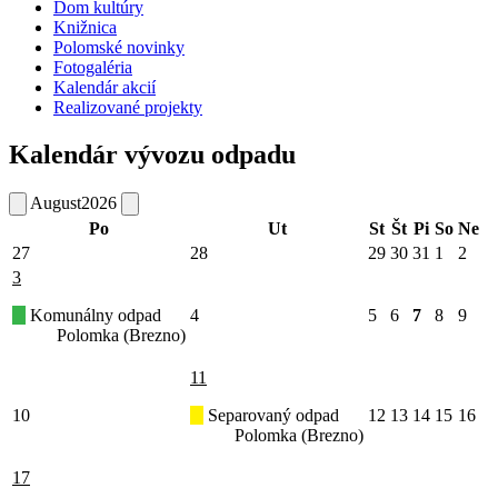
Dom kultúry
Knižnica
Polomské novinky
Fotogaléria
Kalendár akcií
Realizované projekty
Kalendár vývozu odpadu
August
2026
Po
Ut
St
Št
Pi
So
Ne
27
28
29
30
31
1
2
3
Komunálny odpad
4
5
6
7
8
9
Polomka (Brezno)
11
10
Separovaný odpad
12
13
14
15
16
Polomka (Brezno)
17