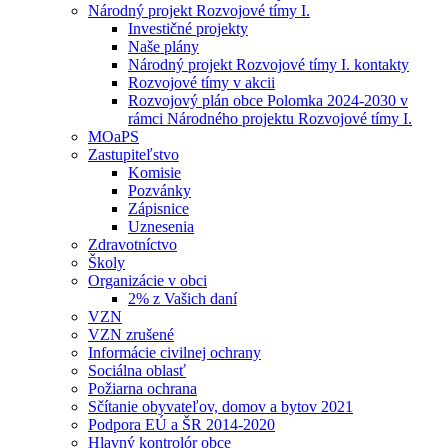
Národný projekt Rozvojové tímy I.
Investičné projekty
Naše plány
Národný projekt Rozvojové tímy I. kontakty
Rozvojové tímy v akcii
Rozvojový plán obce Polomka 2024-2030 v
rámci Národného projektu Rozvojové tímy I.
MOaPS
Zastupiteľstvo
Komisie
Pozvánky
Zápisnice
Uznesenia
Zdravotníctvo
Školy
Organizácie v obci
2% z Vašich daní
VZN
VZN zrušené
Informácie civilnej ochrany
Sociálna oblasť
Požiarna ochrana
Sčítanie obyvateľov, domov a bytov 2021
Podpora EÚ a ŠR 2014-2020
Hlavný kontrolór obce