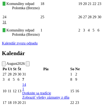
Komunálny odpad
18
19
20
21
22
23
Polomka (Brezno)
24
25
26
27
28
29
30
31
Komunálny odpad
1
2
3
4
5
6
Polomka (Brezno)
Kalendár zvozu odpadu
Kalendár
August
2026
Po
Ut
St
Št
Pia
So
Ne
27
28
29
30
31
1
2
3
4
5
6
7
8
9
14
1
10
11
12
13
15
16
Dotknite sa tradície
Zobraziť všetky záznamy z dňa
17
18
19
20
21
22
23