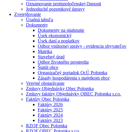
Oznamovanie protispoločenskej činnosti
Jednoduché pozemkové úpravy
Zverejňovanie
Úradná tabuľa
Dokumenty
Dokumenty na stiahnutie
Úsek ekonomický
Úsek daní a poplatkov
Odbor vnútornej správy - evidencia obyvateľov
Matrika
Stavebný úrad
Odbor životného prostredia
Štatút obce
Organizačný poriadok OcÚ Polomka
Zásady hospodárenia s majetkom obce
Verejné obstarávanie
Zmluvy Objednávky Obec Polomka
Zmluvy faktúry Objednávky OBEC Polomka s.r.o.
Faktúry Obec Polomka
Faktúry 2026
Faktúry 2025
Faktúry 2024
Faktúry 2023
RZOF Obec Polomka
RZOF OBEC Polomka s.r.o