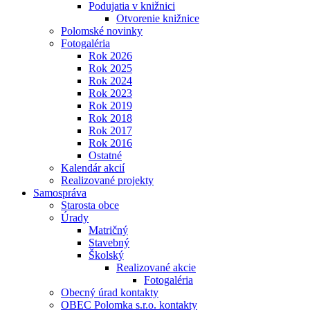
Podujatia v knižnici
Otvorenie knižnice
Polomské novinky
Fotogaléria
Rok 2026
Rok 2025
Rok 2024
Rok 2023
Rok 2019
Rok 2018
Rok 2017
Rok 2016
Ostatné
Kalendár akcií
Realizované projekty
Samospráva
Starosta obce
Úrady
Matričný
Stavebný
Školský
Realizované akcie
Fotogaléria
Obecný úrad kontakty
OBEC Polomka s.r.o. kontakty