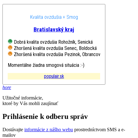
Kvalita ovzdušia + Smog
Bratislavský kraj
Dobrá kvalita ovzdušia
Rohožník, Senická
Zhoršená kvalita ovzdušia
Senec, Boldocká
Zhoršená kvalita ovzdušia
Pezinok, Obrancov mieru
Momentálne žiadna smogová situácia :-)
populair.sk
hore
Užitočné informácie,
ktoré by Vás mohli zaujímať
Prihlásenie k odberu správ
Dostávajte
informácie z nášho webu
prostredníctvom SMS a e-
mailov