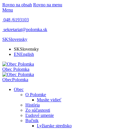
Rovno na obsah
Rovno na menu
Menu
048 /
6193103
sekretariat@polomka.sk
SK
Slovensky
SK
Slovensky
EN
English
Obec
Polomka
Obec
Polomka
Obec
O Polomke
Musíte vidieť
História
Zo súčasnosti
Ľudové umenie
Bučnik
Lyžiarske stredisko