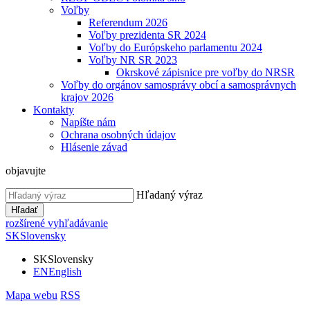
Voľby
Referendum 2026
Voľby prezidenta SR 2024
Voľby do Európskeho parlamentu 2024
Voľby NR SR 2023
Okrskové zápisnice pre voľby do NRSR
Voľby do orgánov samosprávy obcí a samosprávnych
krajov 2026
Kontakty
Napíšte nám
Ochrana osobných údajov
Hlásenie závad
objavujte
Hľadaný výraz
Hľadať
rozšírené vyhľadávanie
SK
Slovensky
SK
Slovensky
EN
English
Mapa webu
RSS