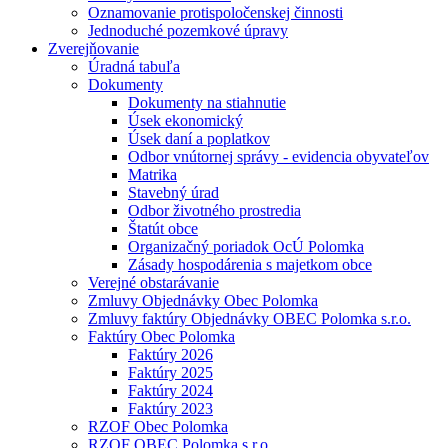
Oznamovanie protispoločenskej činnosti
Jednoduché pozemkové úpravy
Zverejňovanie
Úradná tabuľa
Dokumenty
Dokumenty na stiahnutie
Úsek ekonomický
Úsek daní a poplatkov
Odbor vnútornej správy - evidencia obyvateľov
Matrika
Stavebný úrad
Odbor životného prostredia
Štatút obce
Organizačný poriadok OcÚ Polomka
Zásady hospodárenia s majetkom obce
Verejné obstarávanie
Zmluvy Objednávky Obec Polomka
Zmluvy faktúry Objednávky OBEC Polomka s.r.o.
Faktúry Obec Polomka
Faktúry 2026
Faktúry 2025
Faktúry 2024
Faktúry 2023
RZOF Obec Polomka
RZOF OBEC Polomka s.r.o