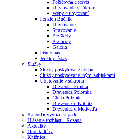
Požičovňa a servis
Ubytovanie v súkromí
Weby o ubytovaní
Penzión Bučnik
Ubytovanie
Stravovanie
Pre školy
Pre firmy
Galéria
Píšu o nás
Jedálny lístok
Služby
Služby poskytované obcou
Služby poskytované inými subjektami
Ubytovanie v súkromí
Drevenica Emilka
Drevenica Polomka
Chata Polomka
Drevenica u Kohúta
Drevenica u Medveďa
Kalendár vývozu odpadu
Hlásenie rozhlasu - Rozana
Aktuality
Dom kultúry
Knižnica