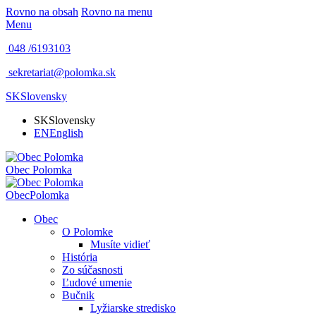
Rovno na obsah
Rovno na menu
Menu
048 /
6193103
sekretariat@polomka.sk
SK
Slovensky
SK
Slovensky
EN
English
Obec
Polomka
Obec
Polomka
Obec
O Polomke
Musíte vidieť
História
Zo súčasnosti
Ľudové umenie
Bučnik
Lyžiarske stredisko