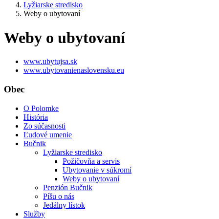
Lyžiarske stredisko
Weby o ubytovaní
Weby o ubytovaní
www.ubytujsa.sk
www.ubytovanienaslovensku.eu
Obec
O Polomke
História
Zo súčasnosti
Ľudové umenie
Bučnik
Lyžiarske stredisko
Požičovňa a servis
Ubytovanie v súkromí
Weby o ubytovaní
Penzión Bučnik
Píšu o nás
Jedálny lístok
Služby