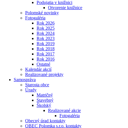
Podujatia v knižnici
Otvorenie knižnice
Polomské novinky
Fotogaléria
Rok 2026
Rok 2025
Rok 2024
Rok 2023
Rok 2019
Rok 2018
Rok 2017
Rok 2016
Ostatné
Kalendár akcií
Realizované projekty
Samospráva
Starosta obce
Úrady
Matričný
Stavebný
Školský
Realizované akcie
Fotogaléria
Obecný úrad kontakty
OBEC Polomka s.r.o. kontakty