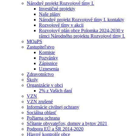
Národný projekt Rozvojové tímy I.
Investičné projekty
Naše plány
Národný projekt Rozvojové tímy I. kontakty
Rozvojové tímy v akcii
Rozvojový plán obce Polomka 2024-2030 v
rámci Národného projektu Rozvojové tímy I.
MOaPS
Zastupiteľstvo
Komisie
Pozvánky
Zápisnice
Uznesenia
Zdravotníctvo
Školy
Organizácie v obci
2% z Vašich daní
VZN
VZN zrušené
Informácie civilnej ochrany
Sociálna oblasť
Požiarna ochrana
Sčítanie obyvateľov, domov a bytov 2021
Podpora EÚ a ŠR 2014-2020
Hlavný kontrolór obce