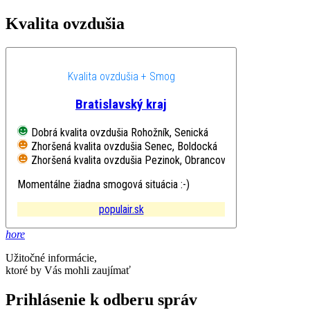
Kvalita ovzdušia
Kvalita ovzdušia + Smog
Bratislavský kraj
Dobrá kvalita ovzdušia
Rohožník, Senická
Zhoršená kvalita ovzdušia
Senec, Boldocká
Zhoršená kvalita ovzdušia
Pezinok, Obrancov mieru
Momentálne žiadna smogová situácia :-)
populair.sk
hore
Užitočné informácie,
ktoré by Vás mohli zaujímať
Prihlásenie k odberu správ