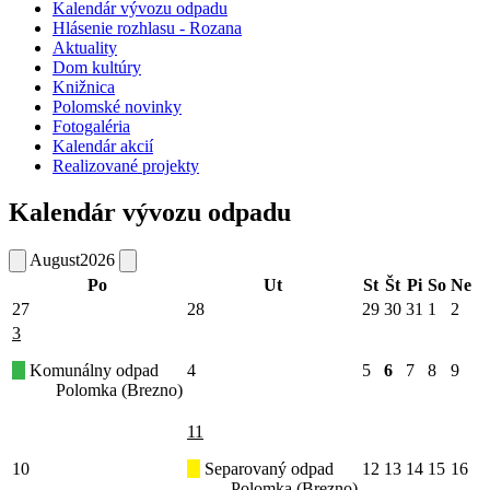
Kalendár vývozu odpadu
Hlásenie rozhlasu - Rozana
Aktuality
Dom kultúry
Knižnica
Polomské novinky
Fotogaléria
Kalendár akcií
Realizované projekty
Kalendár vývozu odpadu
August
2026
Po
Ut
St
Št
Pi
So
Ne
27
28
29
30
31
1
2
3
Komunálny odpad
4
5
6
7
8
9
Polomka (Brezno)
11
10
Separovaný odpad
12
13
14
15
16
Polomka (Brezno)