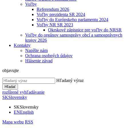
Voľby
Referendum 2026
Voľby prezidenta SR 2024
Voľby do Európskeho parlamentu 2024
Voľby NR SR 2023
Okrskové zápisnice pre voľby do NRSR
Voľby do orgánov samosprávy obcí a samosprávnych
krajov 2026
Kontakty
Napíšte nám
Ochrana osobných údajov
Hlásenie závad
objavujte
Hľadaný výraz
Hľadať
rozšírené vyhľadávanie
SK
Slovensky
SK
Slovensky
EN
English
Mapa webu
RSS