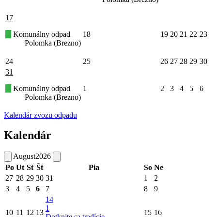
17
Komunálny odpad
18
19
20
21
22
23
Polomka (Brezno)
24
25
26
27
28
29
30
31
Komunálny odpad
1
2
3
4
5
6
Polomka (Brezno)
Kalendár zvozu odpadu
Kalendár
August
2026
Po
Ut
St
Št
Pia
So
Ne
27
28
29
30
31
1
2
3
4
5
6
7
8
9
14
1
10
11
12
13
15
16
Dotknite sa tradície