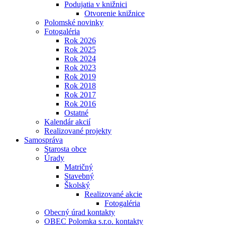
Podujatia v knižnici
Otvorenie knižnice
Polomské novinky
Fotogaléria
Rok 2026
Rok 2025
Rok 2024
Rok 2023
Rok 2019
Rok 2018
Rok 2017
Rok 2016
Ostatné
Kalendár akcií
Realizované projekty
Samospráva
Starosta obce
Úrady
Matričný
Stavebný
Školský
Realizované akcie
Fotogaléria
Obecný úrad kontakty
OBEC Polomka s.r.o. kontakty