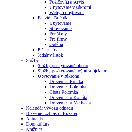
Požičovňa a servis
Ubytovanie v súkromí
Weby o ubytovaní
Penzión Bučnik
Ubytovanie
Stravovanie
Pre školy
Pre firmy
Galéria
Píšu o nás
Jedálny lístok
Služby
Služby poskytované obcou
Služby poskytované inými subjektami
Ubytovanie v súkromí
Drevenica Emilka
Drevenica Polomka
Chata Polomka
Drevenica u Kohúta
Drevenica u Medveďa
Kalendár vývozu odpadu
Hlásenie rozhlasu - Rozana
Aktuality
Dom kultúry
Knižnica