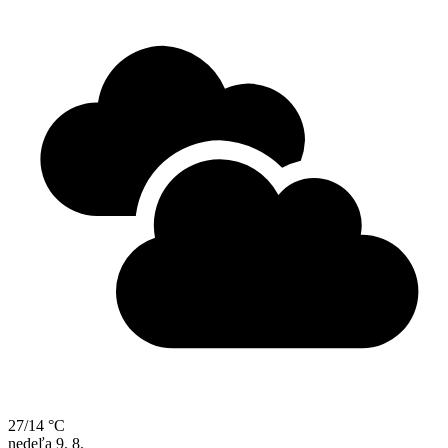
27/14 °C
nedeľa
9. 8.