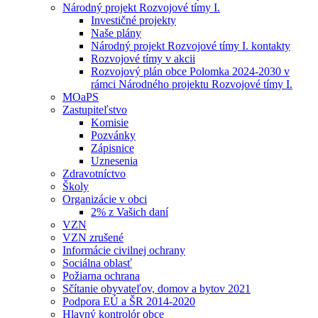
Národný projekt Rozvojové tímy I.
Investičné projekty
Naše plány
Národný projekt Rozvojové tímy I. kontakty
Rozvojové tímy v akcii
Rozvojový plán obce Polomka 2024-2030 v
rámci Národného projektu Rozvojové tímy I.
MOaPS
Zastupiteľstvo
Komisie
Pozvánky
Zápisnice
Uznesenia
Zdravotníctvo
Školy
Organizácie v obci
2% z Vašich daní
VZN
VZN zrušené
Informácie civilnej ochrany
Sociálna oblasť
Požiarna ochrana
Sčítanie obyvateľov, domov a bytov 2021
Podpora EÚ a ŠR 2014-2020
Hlavný kontrolór obce