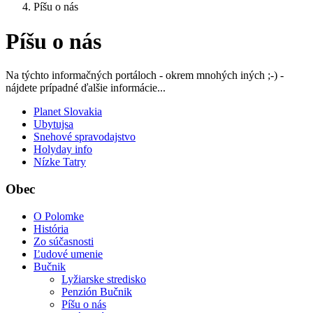
Píšu o nás
Píšu o nás
Na týchto informačných portáloch - okrem mnohých iných ;-) -
nájdete prípadné ďalšie informácie...
Planet Slovakia
Ubytujsa
Snehové spravodajstvo
Holyday info
Nízke Tatry
Obec
O Polomke
História
Zo súčasnosti
Ľudové umenie
Bučnik
Lyžiarske stredisko
Penzión Bučnik
Píšu o nás