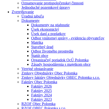
Oznamovanie protispoločenskej činnosti
Jednoduché pozemkové úpravy
Zverejňovanie
Úradná tabuľa
Dokumenty
Dokumenty na stiahnutie
Úsek ekonomický
Úsek daní a poplatkov
Odbor vnútornej správy - evidencia obyvateľov
Matrika
Stavebný úrad
Odbor životného prostredia
Štatút obce
Organizačný poriadok OcÚ Polomka
Zásady hospodárenia s majetkom obce
Verejné obstarávanie
Zmluvy Objednávky Obec Polomka
Zmluvy faktúry Objednávky OBEC Polomka s.r.o.
Faktúry Obec Polomka
Faktúry 2026
Faktúry 2025
Faktúry 2024
Faktúry 2023
RZOF Obec Polomka
RZOF OBEC Polomka s.r.o