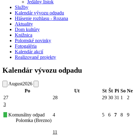
Jedálny lístok
Služby
Kalendár vývozu odpadu
Hlásenie rozhlasu - Rozana
Aktuality
Dom kultúry
Knižnica
Polomské novinky
Fotogaléria
Kalendár akcií
Realizované projekty
Kalendár vývozu odpadu
August
2026
Po
Ut
St
Št
Pi
So
Ne
27
28
29
30
31
1
2
3
Komunálny odpad
4
5
6
7
8
9
Polomka (Brezno)
11