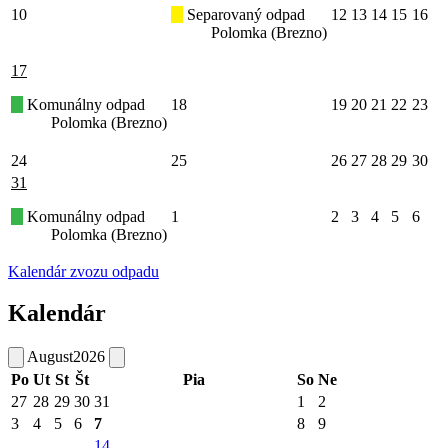
10
Separovaný odpad
12
13
14
15
16
Polomka (Brezno)
17
Komunálny odpad
18
19
20
21
22
23
Polomka (Brezno)
24
25
26
27
28
29
30
31
Komunálny odpad
1
2
3
4
5
6
Polomka (Brezno)
Kalendár zvozu odpadu
Kalendár
August
2026
Po
Ut
St
Št
Pia
So
Ne
27
28
29
30
31
1
2
3
4
5
6
7
8
9
14