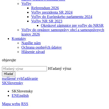
Voľby
Referendum 2026
Voľby prezidenta SR 2024
Voľby do Európskeho parlamentu 2024
Voľby NR SR 2023
Okrskové zápisnice pre voľby do NRSR
Voľby do orgánov samosprávy obcí a samosprávnych
krajov 2026
Kontakty
Napíšte nám
Ochrana osobných údajov
Hlásenie závad
objavujte
Hľadaný výraz
Hľadať
rozšírené vyhľadávanie
SK
Slovensky
SK
Slovensky
EN
English
Mapa webu
RSS