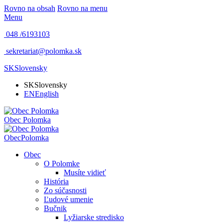
Rovno na obsah
Rovno na menu
Menu
048 /
6193103
sekretariat@polomka.sk
SK
Slovensky
SK
Slovensky
EN
English
Obec
Polomka
Obec
Polomka
Obec
O Polomke
Musíte vidieť
História
Zo súčasnosti
Ľudové umenie
Bučnik
Lyžiarske stredisko