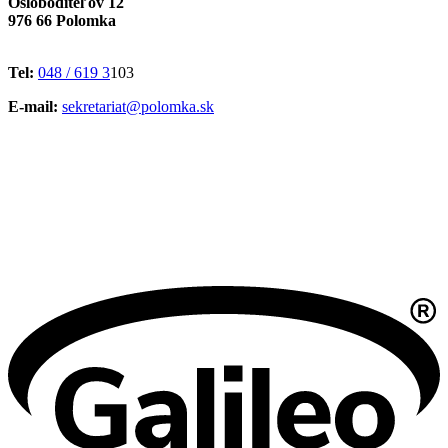
Osloboditeľov 12
976 66 Polomka
Tel:
048 / 619 3
103
E-mail:
sekretariat@polomka.sk