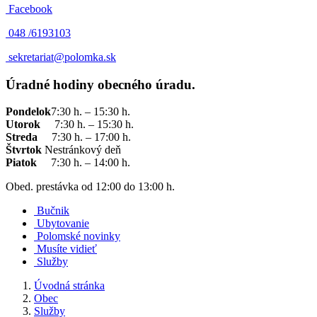
Facebook
048 /
6193103
sekretariat@polomka.sk
Úradné hodiny obecného úradu.
Pondelok
7:30 h. – 15:30 h.
Utorok
7:30 h. – 15:30 h.
Streda
7:30 h. – 17:00 h.
Štvrtok
Nestránkový deň
Piatok
7:30 h. – 14:00 h.
Obed. prestávka od 12:00 do 13:00 h.
Bučnik
Ubytovanie
Polomské novinky
Musíte vidieť
Služby
Úvodná stránka
Obec
Služby