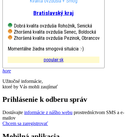
Kvalita ovzdušia + Smog
Bratislavský kraj
Dobrá kvalita ovzdušia
Rohožník, Senická
Zhoršená kvalita ovzdušia
Senec, Boldocká
Zhoršená kvalita ovzdušia
Pezinok, Obrancov mieru
Momentálne žiadna smogová situácia :-)
populair.sk
hore
Užitočné informácie,
ktoré by Vás mohli zaujímať
Prihlásenie k odberu správ
Dostávajte
informácie z nášho webu
prostredníctvom SMS a e-
mailov
Chcem sa zaregistrovať
Mobilná aplikacia