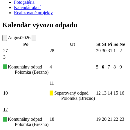
Fotogaléria
Kalendár akcií
Realizované projekty
Kalendár vývozu odpadu
August
2026
Po
Ut
St
Št
Pi
So
Ne
27
28
29
30
31
1
2
3
Komunálny odpad
4
5
6
7
8
9
Polomka (Brezno)
11
10
Separovaný odpad
12
13
14
15
16
Polomka (Brezno)
17
Komunálny odpad
18
19
20
21
22
23
Polomka (Brezno)