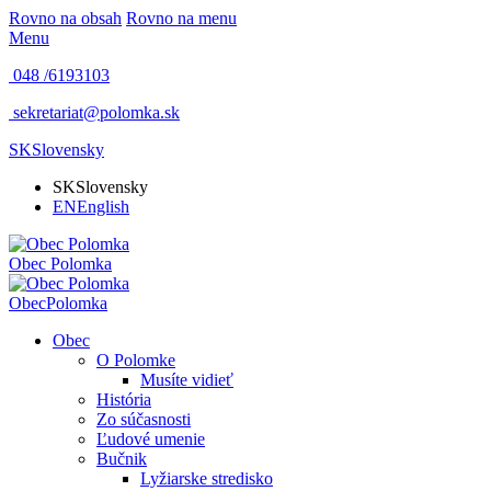
Rovno na obsah
Rovno na menu
Menu
048 /
6193103
sekretariat@polomka.sk
SK
Slovensky
SK
Slovensky
EN
English
Obec
Polomka
Obec
Polomka
Obec
O Polomke
Musíte vidieť
História
Zo súčasnosti
Ľudové umenie
Bučnik
Lyžiarske stredisko