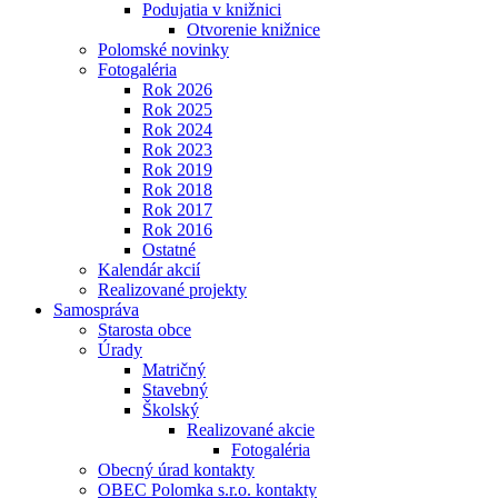
Podujatia v knižnici
Otvorenie knižnice
Polomské novinky
Fotogaléria
Rok 2026
Rok 2025
Rok 2024
Rok 2023
Rok 2019
Rok 2018
Rok 2017
Rok 2016
Ostatné
Kalendár akcií
Realizované projekty
Samospráva
Starosta obce
Úrady
Matričný
Stavebný
Školský
Realizované akcie
Fotogaléria
Obecný úrad kontakty
OBEC Polomka s.r.o. kontakty