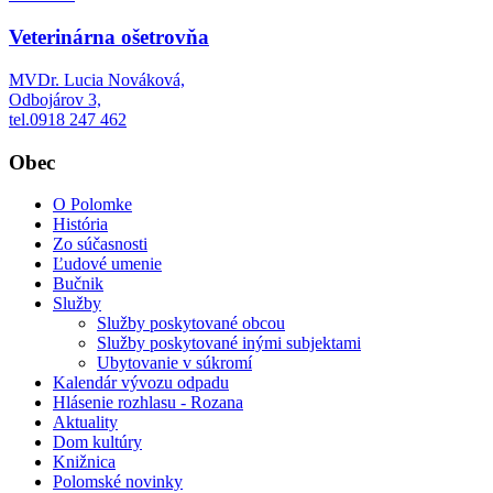
Veterinárna ošetrovňa
​MVDr. Lucia Nováková,
Odbojárov 3,
tel.0918 247 462
Obec
O Polomke
História
Zo súčasnosti
Ľudové umenie
Bučnik
Služby
Služby poskytované obcou
Služby poskytované inými subjektami
Ubytovanie v súkromí
Kalendár vývozu odpadu
Hlásenie rozhlasu - Rozana
Aktuality
Dom kultúry
Knižnica
Polomské novinky