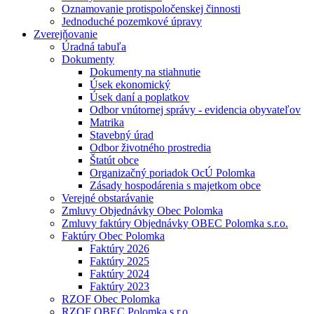
Oznamovanie protispoločenskej činnosti
Jednoduché pozemkové úpravy
Zverejňovanie
Úradná tabuľa
Dokumenty
Dokumenty na stiahnutie
Úsek ekonomický
Úsek daní a poplatkov
Odbor vnútornej správy - evidencia obyvateľov
Matrika
Stavebný úrad
Odbor životného prostredia
Štatút obce
Organizačný poriadok OcÚ Polomka
Zásady hospodárenia s majetkom obce
Verejné obstarávanie
Zmluvy Objednávky Obec Polomka
Zmluvy faktúry Objednávky OBEC Polomka s.r.o.
Faktúry Obec Polomka
Faktúry 2026
Faktúry 2025
Faktúry 2024
Faktúry 2023
RZOF Obec Polomka
RZOF OBEC Polomka s.r.o