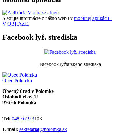
Sledujte informácie z nášho webu v
mobilnej aplikácii -
V OBRAZE.
Facebook lyž. strediska
Facebook lyžiarskeho strediska
Obec
Polomka
Obecný úrad v Polomke
Osloboditeľov 12
976 66 Polomka
Tel:
048 / 619 3
103
E-mail:
sekretariat@polomka.sk