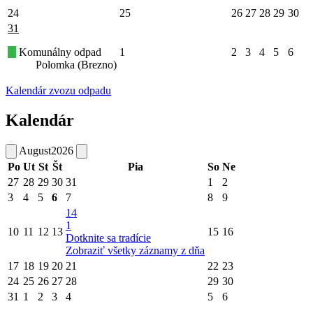
24
25
26
27
28
29
30
31
Komunálny odpad
1
2
3
4
5
6
Polomka (Brezno)
Kalendár zvozu odpadu
Kalendár
August
2026
Po
Ut
St
Št
Pia
So
Ne
27
28
29
30
31
1
2
3
4
5
6
7
8
9
14
1
10
11
12
13
15
16
Dotknite sa tradície
Zobraziť všetky záznamy z dňa
17
18
19
20
21
22
23
24
25
26
27
28
29
30
31
1
2
3
4
5
6