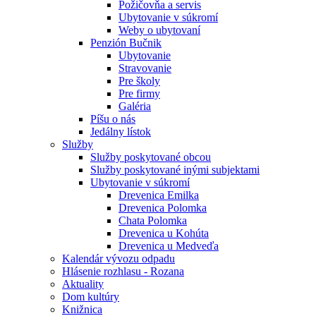
Požičovňa a servis
Ubytovanie v súkromí
Weby o ubytovaní
Penzión Bučnik
Ubytovanie
Stravovanie
Pre školy
Pre firmy
Galéria
Píšu o nás
Jedálny lístok
Služby
Služby poskytované obcou
Služby poskytované inými subjektami
Ubytovanie v súkromí
Drevenica Emilka
Drevenica Polomka
Chata Polomka
Drevenica u Kohúta
Drevenica u Medveďa
Kalendár vývozu odpadu
Hlásenie rozhlasu - Rozana
Aktuality
Dom kultúry
Knižnica