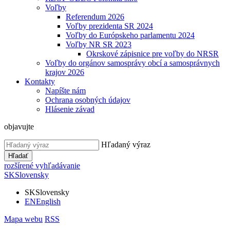
Voľby
Referendum 2026
Voľby prezidenta SR 2024
Voľby do Európskeho parlamentu 2024
Voľby NR SR 2023
Okrskové zápisnice pre voľby do NRSR
Voľby do orgánov samosprávy obcí a samosprávnych
krajov 2026
Kontakty
Napíšte nám
Ochrana osobných údajov
Hlásenie závad
objavujte
Hľadaný výraz
Hľadať
rozšírené vyhľadávanie
SK
Slovensky
SK
Slovensky
EN
English
Mapa webu
RSS