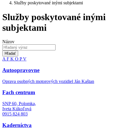
Služby poskytované inými subjektami
Služby poskytované inými
subjektami
Názov
Hľadať
A
F
K
O
P
V
Autoopravovne
Oprava osobných motorových vozidiel Ján Kaštan
Fach centrum
SNP 60, Polomka,
Iveta Kúkoľová
0915 824 803
Kaderníctva