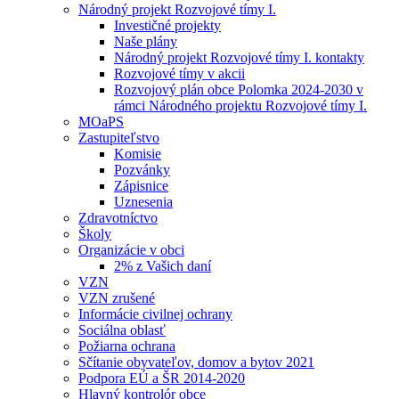
Národný projekt Rozvojové tímy I.
Investičné projekty
Naše plány
Národný projekt Rozvojové tímy I. kontakty
Rozvojové tímy v akcii
Rozvojový plán obce Polomka 2024-2030 v
rámci Národného projektu Rozvojové tímy I.
MOaPS
Zastupiteľstvo
Komisie
Pozvánky
Zápisnice
Uznesenia
Zdravotníctvo
Školy
Organizácie v obci
2% z Vašich daní
VZN
VZN zrušené
Informácie civilnej ochrany
Sociálna oblasť
Požiarna ochrana
Sčítanie obyvateľov, domov a bytov 2021
Podpora EÚ a ŠR 2014-2020
Hlavný kontrolór obce