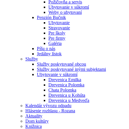
Požičovňa a servis
Ubytovanie v súkromí
Weby o ubytovaní
Penzión Bučnik
Ubytovanie
Stravovanie
Pre školy
Pre firmy
Galéria
Píšu o nás
Jedálny lístok
Služby
Služby poskytované obcou
Služby poskytované inými subjektami
Ubytovanie v súkromí
Drevenica Emilka
Drevenica Polomka
Chata Polomka
Drevenica u Kohúta
Drevenica u Medveďa
Kalendár vývozu odpadu
Hlásenie rozhlasu - Rozana
Aktuality
Dom kultúry
Knižnica