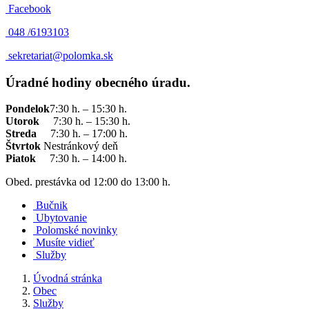
Facebook
048 /
6193103
sekretariat@polomka.sk
Úradné hodiny obecného úradu.
Pondelok
7:30 h. – 15:30 h.
Utorok
7:30 h. – 15:30 h.
Streda
7:30 h. – 17:00 h.
Štvrtok
Nestránkový deň
Piatok
7:30 h. – 14:00 h.
Obed. prestávka od 12:00 do 13:00 h.
Bučnik
Ubytovanie
Polomské novinky
Musíte vidieť
Služby
Úvodná stránka
Obec
Služby