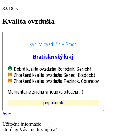
32/18 °C
Kvalita ovzdušia
Kvalita ovzdušia + Smog
Bratislavský kraj
Dobrá kvalita ovzdušia
Rohožník, Senická
Zhoršená kvalita ovzdušia
Senec, Boldocká
Zhoršená kvalita ovzdušia
Pezinok, Obrancov mieru
Momentálne žiadna smogová situácia :-)
populair.sk
hore
Užitočné informácie,
ktoré by Vás mohli zaujímať