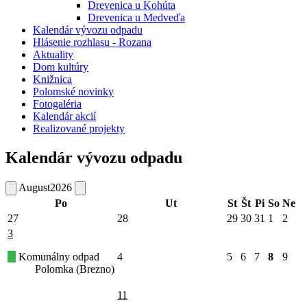
Drevenica u Kohúta
Drevenica u Medveďa
Kalendár vývozu odpadu
Hlásenie rozhlasu - Rozana
Aktuality
Dom kultúry
Knižnica
Polomské novinky
Fotogaléria
Kalendár akcií
Realizované projekty
Kalendár vývozu odpadu
August
2026
Po
Ut
St
Št
Pi
So
Ne
27
28
29
30
31
1
2
3
Komunálny odpad
4
5
6
7
8
9
Polomka (Brezno)
11