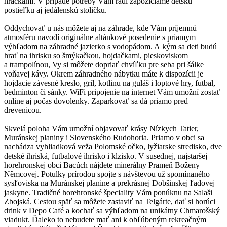
hračkami. V prípade potreby Vám radi zapožičiame detskú
postieľku aj jedálenskú stoličku.
Oddychovať u nás môžete aj na záhrade, kde Vám príjemnú
atmosféru navodí originálne altánkové posedenie s priamym
výhľadom na záhradné jazierko s vodopádom. A kým sa deti budú
hrať na ihrisku so šmýkačkou, hojdačkami, pieskoviskom
a trampolínou, Vy si môžete dopriať chvíľku pre seba pri šálke
voňavej kávy. Okrem záhradného nábytku máte k dispozícii je
hojdacie závesné kreslo, gril, kotlinu na guláš i loptové hry, futbal,
bedminton či sánky. WiFi pripojenie na internet Vám umožní zostať
online aj počas dovolenky. Zaparkovať sa dá priamo pred
drevenicou.
Skvelá poloha Vám umožní objavovať krásy Nízkych Tatier,
Muránskej planiny i Slovenského Rudohoria. Priamo v obci sa
nachádza vyhliadková veža Polomské očko, lyžiarske stredisko, dve
detské ihriská, futbalové ihrisko i klzisko. V susednej, najstaršej
horehronskej obci Bacúch nájdete minerálny Prameň Boženy
Němcovej. Potulky prírodou spojte s návštevou už spomínaného
sysľoviska na Muránskej planine a prekrásnej Dobšinskej ľadovej
jaskyne. Tradičné horehronské špeciality Vám ponúknu na Salaši
Zbojská. Cestou späť sa môžete zastaviť na Telgárte, dať si horúci
drink v Depo Café a kochať sa výhľadom na unikátny Chmarošský
viadukt. Ďaleko to nebudete mať ani k obľúbeným rekreačným