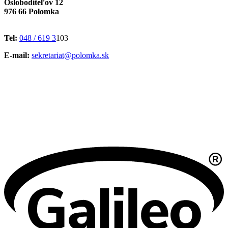
Osloboditeľov 12
976 66 Polomka
Tel:
048 / 619 3
103
E-mail:
sekretariat@polomka.sk