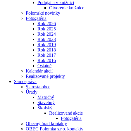
Podujatia v knižnici
Otvorenie knižnice
Polomské novinky
Fotogaléria
Rok 2026
Rok 2025
Rok 2024
Rok 2023
Rok 2019
Rok 2018
Rok 2017
Rok 2016
Ostatné
Kalendár akcií
Realizované projekty
Samospráva
Starosta obce
Úrady
Matričný
Stavebný
Školský
Realizované akcie
Fotogaléria
Obecný úrad kontakty
OBEC Polomka s.r.o. kontakty