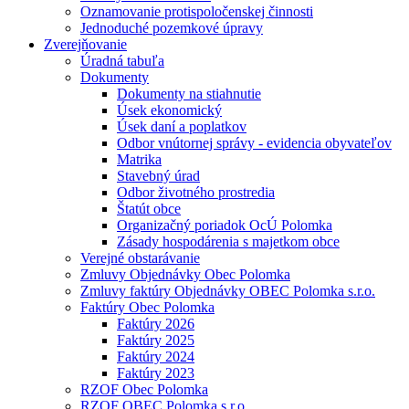
Oznamovanie protispoločenskej činnosti
Jednoduché pozemkové úpravy
Zverejňovanie
Úradná tabuľa
Dokumenty
Dokumenty na stiahnutie
Úsek ekonomický
Úsek daní a poplatkov
Odbor vnútornej správy - evidencia obyvateľov
Matrika
Stavebný úrad
Odbor životného prostredia
Štatút obce
Organizačný poriadok OcÚ Polomka
Zásady hospodárenia s majetkom obce
Verejné obstarávanie
Zmluvy Objednávky Obec Polomka
Zmluvy faktúry Objednávky OBEC Polomka s.r.o.
Faktúry Obec Polomka
Faktúry 2026
Faktúry 2025
Faktúry 2024
Faktúry 2023
RZOF Obec Polomka
RZOF OBEC Polomka s.r.o