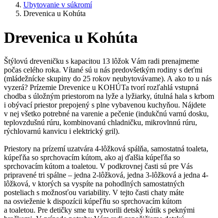
Ubytovanie v súkromí
Drevenica u Kohúta
Drevenica u Kohúta
Štýlovú dreveničku s kapacitou 13 lôžok Vám radi prenajmeme
počas celého roka. Vítané sú u nás predovšetkým rodiny s deťmi
(mládežnícke skupiny do 25 rokov neubytovávame). A ako to u nás
vyzerá? Prízemie Drevenice u KOHÚTa tvorí rozľahlá vstupná
chodba s úložným priestorom na lyže a lyžiarky, útulná hala s krbom
i obývací priestor prepojený s plne vybavenou kuchyňou. Nájdete
v nej všetko potrebné na varenie a pečenie (indukčnú varnú dosku,
teplovzdušnú rúru, kombinovanú chladničku, mikrovlnnú rúru,
rýchlovarnú kanvicu i elektrický gril).
Priestory na prízemí uzatvára 4-lôžková spálňa, samostatná toaleta,
kúpeľňa so sprchovacím kútom, ako aj ďalšia kúpeľňa so
sprchovacím kútom a toaletou. V podkrovnej časti sú pre Vás
pripravené tri spálne – jedna 2-lôžková, jedna 3-lôžková a jedna 4-
lôžková, v ktorých sa vyspíte na pohodlných samostatných
posteliach s možnosťou variability. V tejto časti chaty máte
na osvieženie k dispozícii kúpeľňu so sprchovacím kútom
a toaletou. Pre detičky sme tu vytvorili detský kútik s peknými