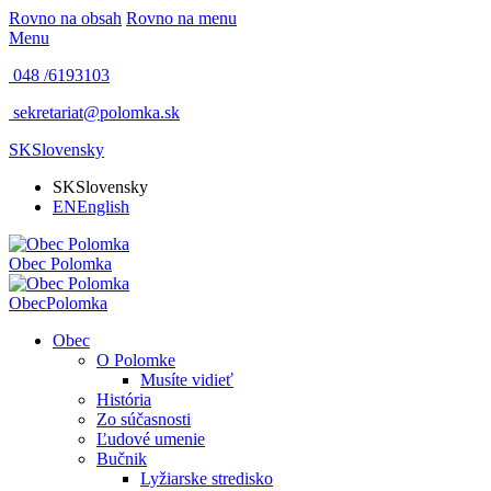
Rovno na obsah
Rovno na menu
Menu
048 /
6193103
sekretariat@polomka.sk
SK
Slovensky
SK
Slovensky
EN
English
Obec
Polomka
Obec
Polomka
Obec
O Polomke
Musíte vidieť
História
Zo súčasnosti
Ľudové umenie
Bučnik
Lyžiarske stredisko