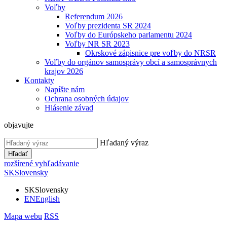
Voľby
Referendum 2026
Voľby prezidenta SR 2024
Voľby do Európskeho parlamentu 2024
Voľby NR SR 2023
Okrskové zápisnice pre voľby do NRSR
Voľby do orgánov samosprávy obcí a samosprávnych
krajov 2026
Kontakty
Napíšte nám
Ochrana osobných údajov
Hlásenie závad
objavujte
Hľadaný výraz
Hľadať
rozšírené vyhľadávanie
SK
Slovensky
SK
Slovensky
EN
English
Mapa webu
RSS