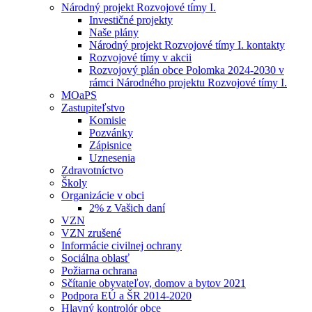
Národný projekt Rozvojové tímy I.
Investičné projekty
Naše plány
Národný projekt Rozvojové tímy I. kontakty
Rozvojové tímy v akcii
Rozvojový plán obce Polomka 2024-2030 v
rámci Národného projektu Rozvojové tímy I.
MOaPS
Zastupiteľstvo
Komisie
Pozvánky
Zápisnice
Uznesenia
Zdravotníctvo
Školy
Organizácie v obci
2% z Vašich daní
VZN
VZN zrušené
Informácie civilnej ochrany
Sociálna oblasť
Požiarna ochrana
Sčítanie obyvateľov, domov a bytov 2021
Podpora EÚ a ŠR 2014-2020
Hlavný kontrolór obce