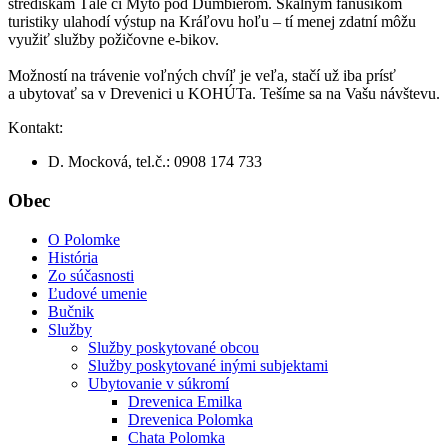
strediskám Tále či Mýto pod Ďumbierom. Skalným fanúšikom
turistiky ulahodí výstup na Kráľovu hoľu – tí menej zdatní môžu
využiť služby požičovne e-bikov.
Možností na trávenie voľných chvíľ je veľa, stačí už iba prísť
a ubytovať sa v Drevenici u KOHÚTa. Tešíme sa na Vašu návštevu.
Kontakt:
D. Mocková, tel.č.: 0908 174 733
Obec
O Polomke
História
Zo súčasnosti
Ľudové umenie
Bučnik
Služby
Služby poskytované obcou
Služby poskytované inými subjektami
Ubytovanie v súkromí
Drevenica Emilka
Drevenica Polomka
Chata Polomka