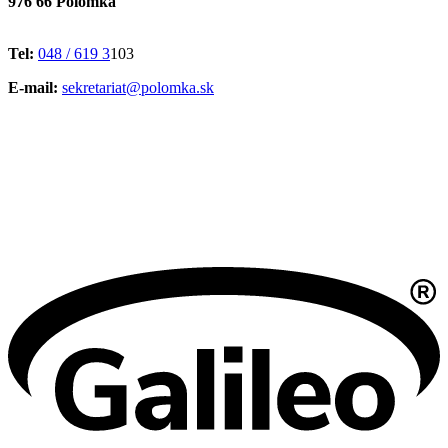
976 66 Polomka
Tel:
048 / 619 3
103
E-mail:
sekretariat@polomka.sk