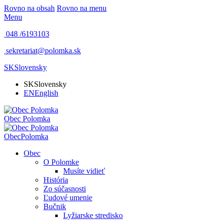
Rovno na obsah
Rovno na menu
Menu
048 /
6193103
sekretariat@polomka.sk
SK
Slovensky
SK
Slovensky
EN
English
Obec
Polomka
Obec
Polomka
Obec
O Polomke
Musíte vidieť
História
Zo súčasnosti
Ľudové umenie
Bučnik
Lyžiarske stredisko