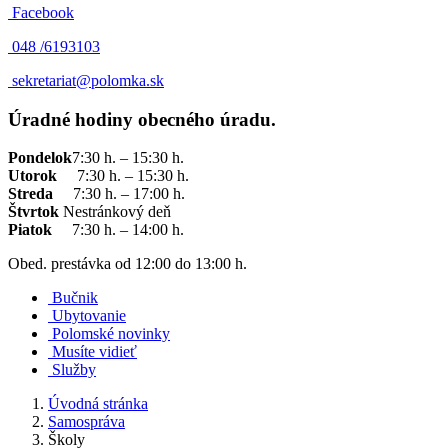
Facebook
048 /
6193103
sekretariat@polomka.sk
Úradné hodiny obecného úradu.
Pondelok
7:30 h. – 15:30 h.
Utorok
7:30 h. – 15:30 h.
Streda
7:30 h. – 17:00 h.
Štvrtok
Nestránkový deň
Piatok
7:30 h. – 14:00 h.
Obed. prestávka od 12:00 do 13:00 h.
Bučnik
Ubytovanie
Polomské novinky
Musíte vidieť
Služby
Úvodná stránka
Samospráva
Školy