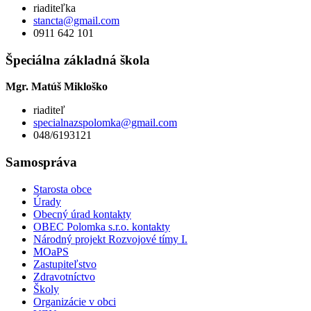
riaditeľka
stancta@gmail.com
0911 642 101
Špeciálna základná škola
Mgr. Matúš Mikloško
riaditeľ
specialnazspolomka@gmail.com
048/6193121
Samospráva
Starosta obce
Úrady
Obecný úrad kontakty
OBEC Polomka s.r.o. kontakty
Národný projekt Rozvojové tímy I.
MOaPS
Zastupiteľstvo
Zdravotníctvo
Školy
Organizácie v obci