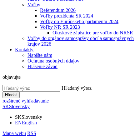
Voľby
Referendum 2026
Voľby prezidenta SR 2024
Voľby do Európskeho parlamentu 2024
Voľby NR SR 2023
Okrskové zápisnice pre voľby do NRSR
Voľby do orgánov samosprávy obcí a samosprávnych
krajov 2026
Kontakty
Napíšte nám
Ochrana osobných údajov
Hlásenie závad
objavujte
Hľadaný výraz
Hľadať
rozšírené vyhľadávanie
SK
Slovensky
SK
Slovensky
EN
English
Mapa webu
RSS