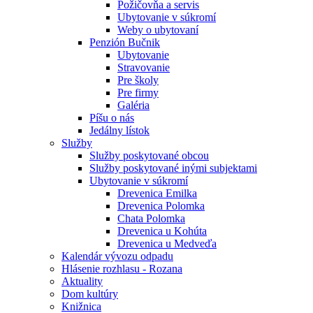
Požičovňa a servis
Ubytovanie v súkromí
Weby o ubytovaní
Penzión Bučnik
Ubytovanie
Stravovanie
Pre školy
Pre firmy
Galéria
Píšu o nás
Jedálny lístok
Služby
Služby poskytované obcou
Služby poskytované inými subjektami
Ubytovanie v súkromí
Drevenica Emilka
Drevenica Polomka
Chata Polomka
Drevenica u Kohúta
Drevenica u Medveďa
Kalendár vývozu odpadu
Hlásenie rozhlasu - Rozana
Aktuality
Dom kultúry
Knižnica