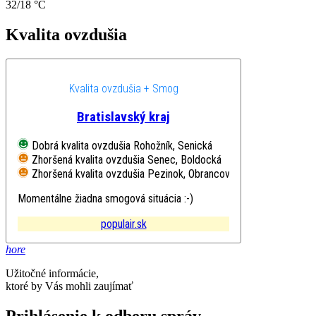
32/18 °C
Kvalita ovzdušia
Kvalita ovzdušia + Smog
Bratislavský kraj
Dobrá kvalita ovzdušia
Rohožník, Senická
Zhoršená kvalita ovzdušia
Senec, Boldocká
Zhoršená kvalita ovzdušia
Pezinok, Obrancov mieru
Momentálne žiadna smogová situácia :-)
populair.sk
hore
Užitočné informácie,
ktoré by Vás mohli zaujímať
Prihlásenie k odberu správ