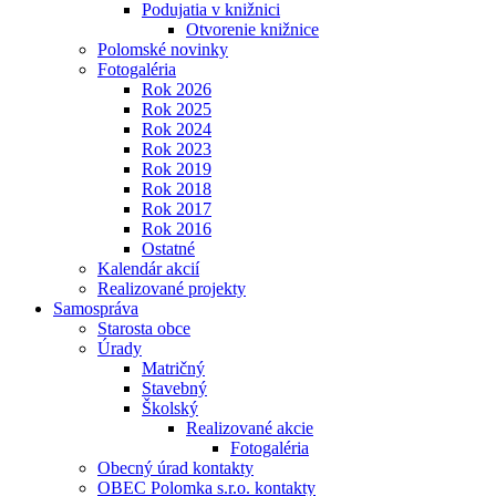
Podujatia v knižnici
Otvorenie knižnice
Polomské novinky
Fotogaléria
Rok 2026
Rok 2025
Rok 2024
Rok 2023
Rok 2019
Rok 2018
Rok 2017
Rok 2016
Ostatné
Kalendár akcií
Realizované projekty
Samospráva
Starosta obce
Úrady
Matričný
Stavebný
Školský
Realizované akcie
Fotogaléria
Obecný úrad kontakty
OBEC Polomka s.r.o. kontakty