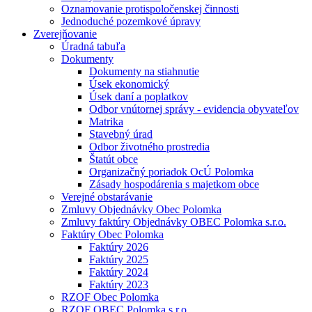
Oznamovanie protispoločenskej činnosti
Jednoduché pozemkové úpravy
Zverejňovanie
Úradná tabuľa
Dokumenty
Dokumenty na stiahnutie
Úsek ekonomický
Úsek daní a poplatkov
Odbor vnútornej správy - evidencia obyvateľov
Matrika
Stavebný úrad
Odbor životného prostredia
Štatút obce
Organizačný poriadok OcÚ Polomka
Zásady hospodárenia s majetkom obce
Verejné obstarávanie
Zmluvy Objednávky Obec Polomka
Zmluvy faktúry Objednávky OBEC Polomka s.r.o.
Faktúry Obec Polomka
Faktúry 2026
Faktúry 2025
Faktúry 2024
Faktúry 2023
RZOF Obec Polomka
RZOF OBEC Polomka s.r.o