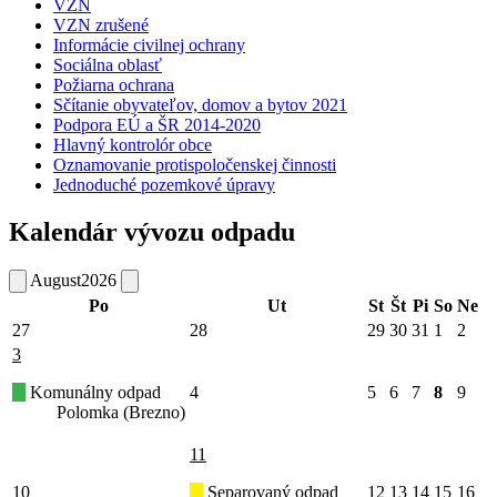
VZN
VZN zrušené
Informácie civilnej ochrany
Sociálna oblasť
Požiarna ochrana
Sčítanie obyvateľov, domov a bytov 2021
Podpora EÚ a ŠR 2014-2020
Hlavný kontrolór obce
Oznamovanie protispoločenskej činnosti
Jednoduché pozemkové úpravy
Kalendár vývozu odpadu
August
2026
Po
Ut
St
Št
Pi
So
Ne
27
28
29
30
31
1
2
3
Komunálny odpad
4
5
6
7
8
9
Polomka (Brezno)
11
10
Separovaný odpad
12
13
14
15
16