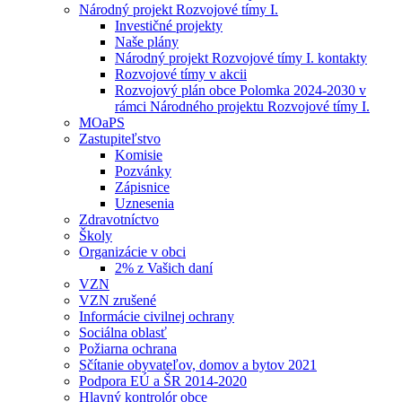
Národný projekt Rozvojové tímy I.
Investičné projekty
Naše plány
Národný projekt Rozvojové tímy I. kontakty
Rozvojové tímy v akcii
Rozvojový plán obce Polomka 2024-2030 v
rámci Národného projektu Rozvojové tímy I.
MOaPS
Zastupiteľstvo
Komisie
Pozvánky
Zápisnice
Uznesenia
Zdravotníctvo
Školy
Organizácie v obci
2% z Vašich daní
VZN
VZN zrušené
Informácie civilnej ochrany
Sociálna oblasť
Požiarna ochrana
Sčítanie obyvateľov, domov a bytov 2021
Podpora EÚ a ŠR 2014-2020
Hlavný kontrolór obce