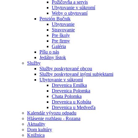
Požičovňa a servis
Ubytovanie v súkromí
Weby o ubytovaní
Penzión Bučnik
Ubytovanie
Stravovanie
Pre školy
Pre firmy
Galéria
Píšu o nás
Jedálny lístok
Služby
Služby poskytované obcou
Služby poskytované inými subjektami
Ubytovanie v súkromí
Drevenica Emilka
Drevenica Polomka
Chata Polomka
Drevenica u Kohúta
Drevenica u Medveďa
Kalendár vývozu odpadu
Hlásenie rozhlasu - Rozana
Aktuality
Dom kultúry
Knižnica