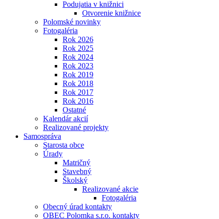
Podujatia v knižnici
Otvorenie knižnice
Polomské novinky
Fotogaléria
Rok 2026
Rok 2025
Rok 2024
Rok 2023
Rok 2019
Rok 2018
Rok 2017
Rok 2016
Ostatné
Kalendár akcií
Realizované projekty
Samospráva
Starosta obce
Úrady
Matričný
Stavebný
Školský
Realizované akcie
Fotogaléria
Obecný úrad kontakty
OBEC Polomka s.r.o. kontakty