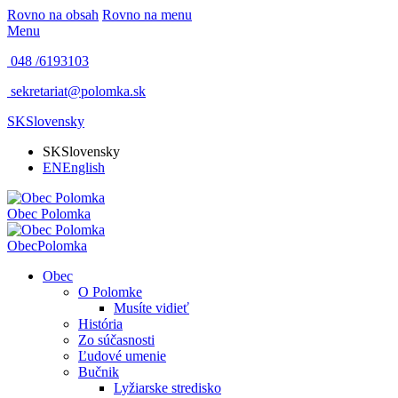
Rovno na obsah
Rovno na menu
Menu
048 /
6193103
sekretariat@polomka.sk
SK
Slovensky
SK
Slovensky
EN
English
Obec
Polomka
Obec
Polomka
Obec
O Polomke
Musíte vidieť
História
Zo súčasnosti
Ľudové umenie
Bučnik
Lyžiarske stredisko