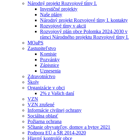
Národný projekt Rozvojové tímy I.
Investičné projekty
Naše plány
Národný projekt Rozvojové tímy I. kontakty
Rozvojové tímy v akcii
Rozvojový plán obce Polomka 2024-2030 v
rámci Národného projektu Rozvojové tímy I.
MOaPS
Zastupiteľstvo
Komisie
Pozvánky
Zápisnice
Uznesenia
Zdravotníctvo
Školy
Organizácie v obci
2% z Vašich daní
VZN
VZN zrušené
Informácie civilnej ochrany
Sociálna oblasť
Požiarna ochrana
Sčítanie obyvateľov, domov a bytov 2021
Podpora EÚ a ŠR 2014-2020
Hlavný kontrolór obce