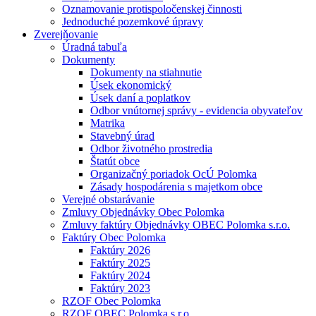
Oznamovanie protispoločenskej činnosti
Jednoduché pozemkové úpravy
Zverejňovanie
Úradná tabuľa
Dokumenty
Dokumenty na stiahnutie
Úsek ekonomický
Úsek daní a poplatkov
Odbor vnútornej správy - evidencia obyvateľov
Matrika
Stavebný úrad
Odbor životného prostredia
Štatút obce
Organizačný poriadok OcÚ Polomka
Zásady hospodárenia s majetkom obce
Verejné obstarávanie
Zmluvy Objednávky Obec Polomka
Zmluvy faktúry Objednávky OBEC Polomka s.r.o.
Faktúry Obec Polomka
Faktúry 2026
Faktúry 2025
Faktúry 2024
Faktúry 2023
RZOF Obec Polomka
RZOF OBEC Polomka s.r.o