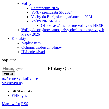
Voľby
Referendum 2026
Voľby prezidenta SR 2024
Voľby do Európskeho parlamentu 2024
Voľby NR SR 2023
Okrskové zápisnice pre voľby do NRSR
Voľby do orgánov samosprávy obcí a samosprávnych
krajov 2026
Kontakty
Napíšte nám
Ochrana osobných údajov
Hlásenie závad
objavujte
Hľadaný výraz
Hľadať
rozšírené vyhľadávanie
SK
Slovensky
SK
Slovensky
EN
English
Mapa webu
RSS