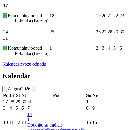
17
Komunálny odpad
18
19
20
21
22
23
Polomka (Brezno)
24
25
26
27
28
29
30
31
Komunálny odpad
1
2
3
4
5
6
Polomka (Brezno)
Kalendár zvozu odpadu
Kalendár
August
2026
Po
Ut
St
Št
Pia
So
Ne
27
28
29
30
31
1
2
3
4
5
6
7
8
9
14
1
10
11
12
13
15
16
Dotknite sa tradície