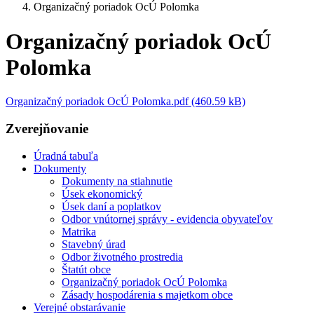
Organizačný poriadok OcÚ Polomka
Organizačný poriadok OcÚ
Polomka
Organizačný poriadok OcÚ Polomka.pdf (460.59 kB)
Zverejňovanie
Úradná tabuľa
Dokumenty
Dokumenty na stiahnutie
Úsek ekonomický
Úsek daní a poplatkov
Odbor vnútornej správy - evidencia obyvateľov
Matrika
Stavebný úrad
Odbor životného prostredia
Štatút obce
Organizačný poriadok OcÚ Polomka
Zásady hospodárenia s majetkom obce
Verejné obstarávanie