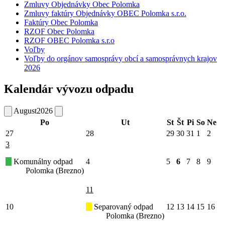
Zmluvy Objednávky Obec Polomka
Zmluvy faktúry Objednávky OBEC Polomka s.r.o.
Faktúry Obec Polomka
RZOF Obec Polomka
RZOF OBEC Polomka s.r.o
Voľby
Voľby do orgánov samosprávy obcí a samosprávnych krajov
2026
Kalendár vývozu odpadu
August
2026
Po
Ut
St
Št
Pi
So
Ne
27
28
29
30
31
1
2
3
Komunálny odpad
4
5
6
7
8
9
Polomka (Brezno)
11
10
Separovaný odpad
12
13
14
15
16
Polomka (Brezno)