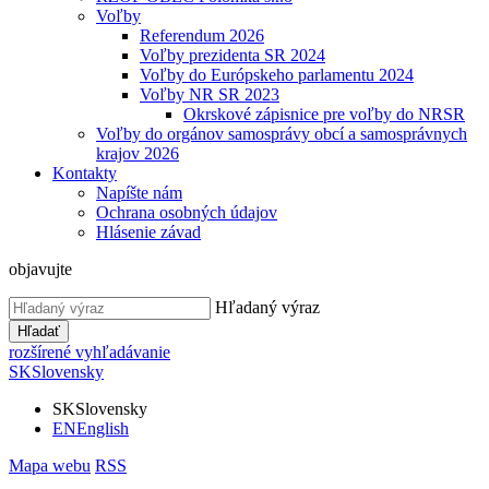
Voľby
Referendum 2026
Voľby prezidenta SR 2024
Voľby do Európskeho parlamentu 2024
Voľby NR SR 2023
Okrskové zápisnice pre voľby do NRSR
Voľby do orgánov samosprávy obcí a samosprávnych
krajov 2026
Kontakty
Napíšte nám
Ochrana osobných údajov
Hlásenie závad
objavujte
Hľadaný výraz
Hľadať
rozšírené vyhľadávanie
SK
Slovensky
SK
Slovensky
EN
English
Mapa webu
RSS