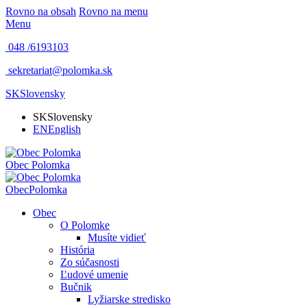
Rovno na obsah
Rovno na menu
Menu
048 /
6193103
sekretariat@polomka.sk
SK
Slovensky
SK
Slovensky
EN
English
Obec
Polomka
Obec
Polomka
Obec
O Polomke
Musíte vidieť
História
Zo súčasnosti
Ľudové umenie
Bučnik
Lyžiarske stredisko