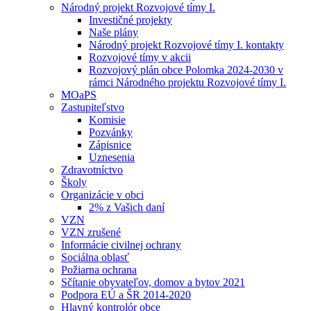
Národný projekt Rozvojové tímy I.
Investičné projekty
Naše plány
Národný projekt Rozvojové tímy I. kontakty
Rozvojové tímy v akcii
Rozvojový plán obce Polomka 2024-2030 v
rámci Národného projektu Rozvojové tímy I.
MOaPS
Zastupiteľstvo
Komisie
Pozvánky
Zápisnice
Uznesenia
Zdravotníctvo
Školy
Organizácie v obci
2% z Vašich daní
VZN
VZN zrušené
Informácie civilnej ochrany
Sociálna oblasť
Požiarna ochrana
Sčítanie obyvateľov, domov a bytov 2021
Podpora EÚ a ŠR 2014-2020
Hlavný kontrolór obce