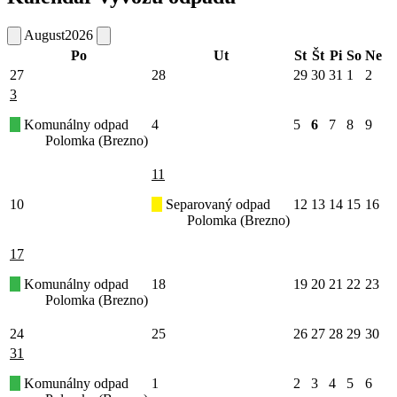
August
2026
Po
Ut
St
Št
Pi
So
Ne
27
28
29
30
31
1
2
3
Komunálny odpad
4
5
6
7
8
9
Polomka (Brezno)
11
10
Separovaný odpad
12
13
14
15
16
Polomka (Brezno)
17
Komunálny odpad
18
19
20
21
22
23
Polomka (Brezno)
24
25
26
27
28
29
30
31
Komunálny odpad
1
2
3
4
5
6