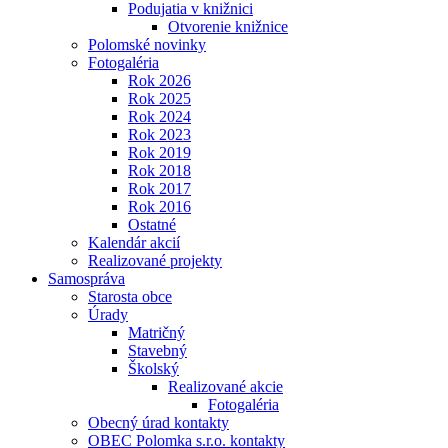
Podujatia v knižnici
Otvorenie knižnice
Polomské novinky
Fotogaléria
Rok 2026
Rok 2025
Rok 2024
Rok 2023
Rok 2019
Rok 2018
Rok 2017
Rok 2016
Ostatné
Kalendár akcií
Realizované projekty
Samospráva
Starosta obce
Úrady
Matričný
Stavebný
Školský
Realizované akcie
Fotogaléria
Obecný úrad kontakty
OBEC Polomka s.r.o. kontakty