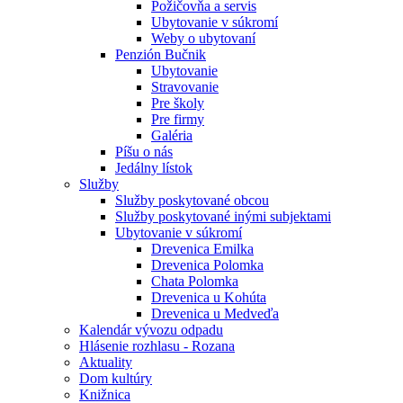
Požičovňa a servis
Ubytovanie v súkromí
Weby o ubytovaní
Penzión Bučnik
Ubytovanie
Stravovanie
Pre školy
Pre firmy
Galéria
Píšu o nás
Jedálny lístok
Služby
Služby poskytované obcou
Služby poskytované inými subjektami
Ubytovanie v súkromí
Drevenica Emilka
Drevenica Polomka
Chata Polomka
Drevenica u Kohúta
Drevenica u Medveďa
Kalendár vývozu odpadu
Hlásenie rozhlasu - Rozana
Aktuality
Dom kultúry
Knižnica