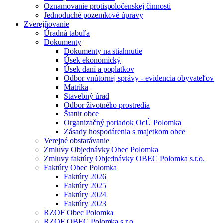
Oznamovanie protispoločenskej činnosti
Jednoduché pozemkové úpravy
Zverejňovanie
Úradná tabuľa
Dokumenty
Dokumenty na stiahnutie
Úsek ekonomický
Úsek daní a poplatkov
Odbor vnútornej správy - evidencia obyvateľov
Matrika
Stavebný úrad
Odbor životného prostredia
Štatút obce
Organizačný poriadok OcÚ Polomka
Zásady hospodárenia s majetkom obce
Verejné obstarávanie
Zmluvy Objednávky Obec Polomka
Zmluvy faktúry Objednávky OBEC Polomka s.r.o.
Faktúry Obec Polomka
Faktúry 2026
Faktúry 2025
Faktúry 2024
Faktúry 2023
RZOF Obec Polomka
RZOF OBEC Polomka s.r.o