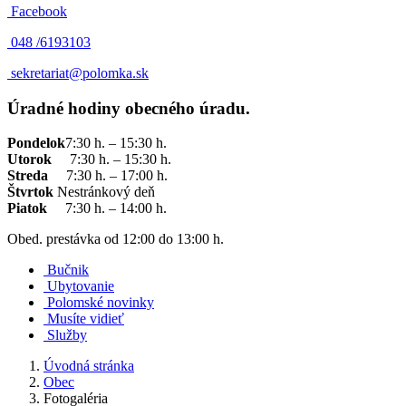
Facebook
048 /
6193103
sekretariat@polomka.sk
Úradné hodiny obecného úradu.
Pondelok
7:30 h. – 15:30 h.
Utorok
7:30 h. – 15:30 h.
Streda
7:30 h. – 17:00 h.
Štvrtok
Nestránkový deň
Piatok
7:30 h. – 14:00 h.
Obed. prestávka od 12:00 do 13:00 h.
Bučnik
Ubytovanie
Polomské novinky
Musíte vidieť
Služby
Úvodná stránka
Obec
Fotogaléria