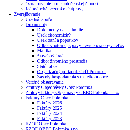
Oznamovanie protispoločenskej činnosti
Jednoduché pozemkové úpravy
Zverejňovanie
Úradná tabuľa
Dokumenty
Dokumenty na stiahnutie
Úsek ekonomický
Úsek daní a poplatkov
Odbor vnútornej správy - evidencia obyvateľov
Matrika
Stavebný úrad
Odbor životného prostredia
Štatút obce
Organizačný poriadok OcÚ Polomka
Zásady hospodárenia s majetkom obce
Verejné obstarávanie
Zmluvy Objednávky Obec Polomka
Zmluvy faktúry Objednávky OBEC Polomka s.r.o.
Faktúry Obec Polomka
Faktúry 2026
Faktúry 2025
Faktúry 2024
Faktúry 2023
RZOF Obec Polomka
RZOF OBEC Polomka s.r.o