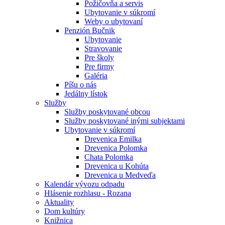
Požičovňa a servis
Ubytovanie v súkromí
Weby o ubytovaní
Penzión Bučnik
Ubytovanie
Stravovanie
Pre školy
Pre firmy
Galéria
Píšu o nás
Jedálny lístok
Služby
Služby poskytované obcou
Služby poskytované inými subjektami
Ubytovanie v súkromí
Drevenica Emilka
Drevenica Polomka
Chata Polomka
Drevenica u Kohúta
Drevenica u Medveďa
Kalendár vývozu odpadu
Hlásenie rozhlasu - Rozana
Aktuality
Dom kultúry
Knižnica