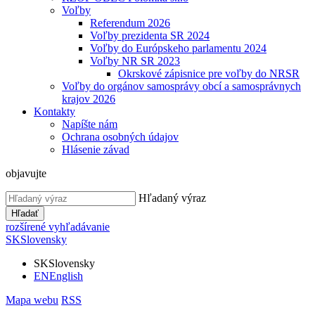
Voľby
Referendum 2026
Voľby prezidenta SR 2024
Voľby do Európskeho parlamentu 2024
Voľby NR SR 2023
Okrskové zápisnice pre voľby do NRSR
Voľby do orgánov samosprávy obcí a samosprávnych
krajov 2026
Kontakty
Napíšte nám
Ochrana osobných údajov
Hlásenie závad
objavujte
Hľadaný výraz
Hľadať
rozšírené vyhľadávanie
SK
Slovensky
SK
Slovensky
EN
English
Mapa webu
RSS