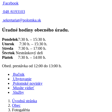
Facebook
048 /
6193103
sekretariat@polomka.sk
Úradné hodiny obecného úradu.
Pondelok
7:30 h. – 15:30 h.
Utorok
7:30 h. – 15:30 h.
Streda
7:30 h. – 17:00 h.
Štvrtok
Nestránkový deň
Piatok
7:30 h. – 14:00 h.
Obed. prestávka od 12:00 do 13:00 h.
Bučnik
Ubytovanie
Polomské novinky
Musíte vidieť
Služby
Úvodná stránka
Obec
Fotogaléria