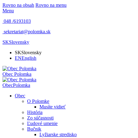
Rovno na obsah
Rovno na menu
Menu
048 /
6193103
sekretariat@polomka.sk
SK
Slovensky
SK
Slovensky
EN
English
Obec
Polomka
Obec
Polomka
Obec
O Polomke
Musíte vidieť
História
Zo súčasnosti
Ľudové umenie
Bučnik
Lyžiarske stredisko