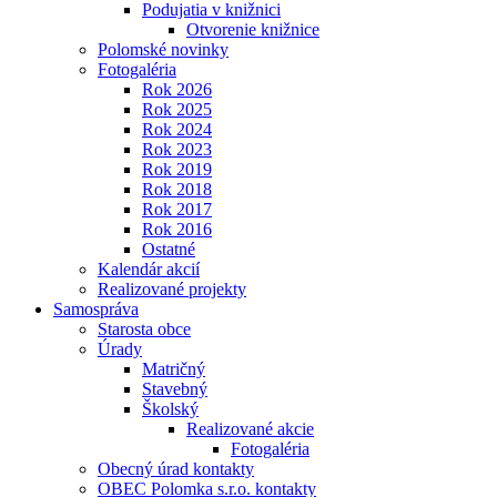
Podujatia v knižnici
Otvorenie knižnice
Polomské novinky
Fotogaléria
Rok 2026
Rok 2025
Rok 2024
Rok 2023
Rok 2019
Rok 2018
Rok 2017
Rok 2016
Ostatné
Kalendár akcií
Realizované projekty
Samospráva
Starosta obce
Úrady
Matričný
Stavebný
Školský
Realizované akcie
Fotogaléria
Obecný úrad kontakty
OBEC Polomka s.r.o. kontakty