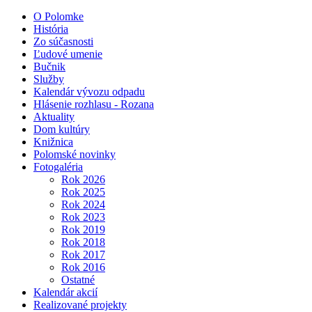
O Polomke
História
Zo súčasnosti
Ľudové umenie
Bučnik
Služby
Kalendár vývozu odpadu
Hlásenie rozhlasu - Rozana
Aktuality
Dom kultúry
Knižnica
Polomské novinky
Fotogaléria
Rok 2026
Rok 2025
Rok 2024
Rok 2023
Rok 2019
Rok 2018
Rok 2017
Rok 2016
Ostatné
Kalendár akcií
Realizované projekty