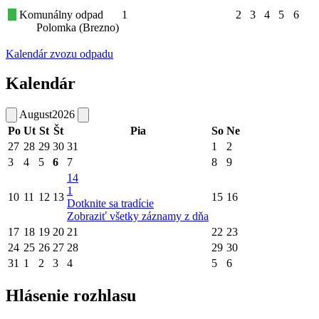
Komunálny odpad
1
2
3
4
5
6
Polomka (Brezno)
Kalendár zvozu odpadu
Kalendár
August
2026
Po
Ut
St
Št
Pia
So
Ne
27
28
29
30
31
1
2
3
4
5
6
7
8
9
14
1
10
11
12
13
15
16
Dotknite sa tradície
Zobraziť všetky záznamy z dňa
17
18
19
20
21
22
23
24
25
26
27
28
29
30
31
1
2
3
4
5
6
Hlásenie rozhlasu