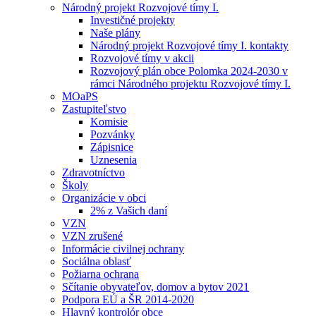
Národný projekt Rozvojové tímy I.
Investičné projekty
Naše plány
Národný projekt Rozvojové tímy I. kontakty
Rozvojové tímy v akcii
Rozvojový plán obce Polomka 2024-2030 v
rámci Národného projektu Rozvojové tímy I.
MOaPS
Zastupiteľstvo
Komisie
Pozvánky
Zápisnice
Uznesenia
Zdravotníctvo
Školy
Organizácie v obci
2% z Vašich daní
VZN
VZN zrušené
Informácie civilnej ochrany
Sociálna oblasť
Požiarna ochrana
Sčítanie obyvateľov, domov a bytov 2021
Podpora EÚ a ŠR 2014-2020
Hlavný kontrolór obce