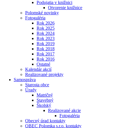
Podujatia v knižnici
Otvorenie knižnice
Polomské novinky
Fotogaléria
Rok 2026
Rok 2025
Rok 2024
Rok 2023
Rok 2019
Rok 2018
Rok 2017
Rok 2016
Ostatné
Kalendár akcií
Realizované projekty
Samospráva
Starosta obce
Úrady
Matričný
Stavebný
Školský
Realizované akcie
Fotogaléria
Obecný úrad kontakty
OBEC Polomka s.r.o. kontakty