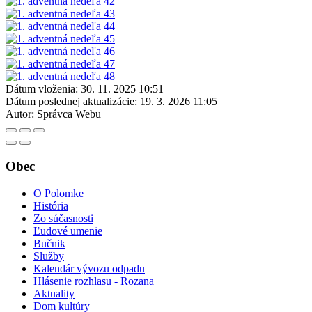
Dátum vloženia:
30. 11. 2025 10:51
Dátum poslednej aktualizácie:
19. 3. 2026 11:05
Autor:
Správca Webu
Obec
O Polomke
História
Zo súčasnosti
Ľudové umenie
Bučnik
Služby
Kalendár vývozu odpadu
Hlásenie rozhlasu - Rozana
Aktuality
Dom kultúry