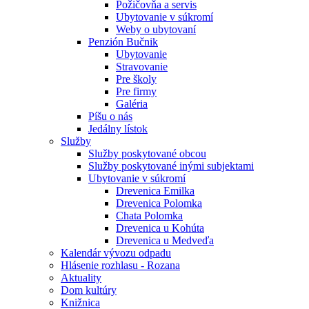
Požičovňa a servis
Ubytovanie v súkromí
Weby o ubytovaní
Penzión Bučnik
Ubytovanie
Stravovanie
Pre školy
Pre firmy
Galéria
Píšu o nás
Jedálny lístok
Služby
Služby poskytované obcou
Služby poskytované inými subjektami
Ubytovanie v súkromí
Drevenica Emilka
Drevenica Polomka
Chata Polomka
Drevenica u Kohúta
Drevenica u Medveďa
Kalendár vývozu odpadu
Hlásenie rozhlasu - Rozana
Aktuality
Dom kultúry
Knižnica