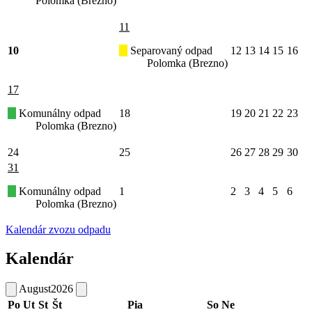
Polomka (Brezno)
11
10
Separovaný odpad
12
13
14
15
16
Polomka (Brezno)
17
Komunálny odpad
18
19
20
21
22
23
Polomka (Brezno)
24
25
26
27
28
29
30
31
Komunálny odpad
1
2
3
4
5
6
Polomka (Brezno)
Kalendár zvozu odpadu
Kalendár
August
2026
Po
Ut
St
Št
Pia
So
Ne