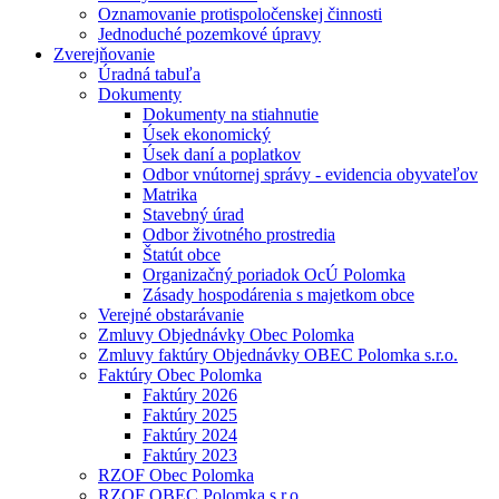
Oznamovanie protispoločenskej činnosti
Jednoduché pozemkové úpravy
Zverejňovanie
Úradná tabuľa
Dokumenty
Dokumenty na stiahnutie
Úsek ekonomický
Úsek daní a poplatkov
Odbor vnútornej správy - evidencia obyvateľov
Matrika
Stavebný úrad
Odbor životného prostredia
Štatút obce
Organizačný poriadok OcÚ Polomka
Zásady hospodárenia s majetkom obce
Verejné obstarávanie
Zmluvy Objednávky Obec Polomka
Zmluvy faktúry Objednávky OBEC Polomka s.r.o.
Faktúry Obec Polomka
Faktúry 2026
Faktúry 2025
Faktúry 2024
Faktúry 2023
RZOF Obec Polomka
RZOF OBEC Polomka s.r.o