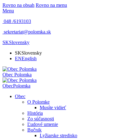
Rovno na obsah
Rovno na menu
Menu
048 /
6193103
sekretariat@polomka.sk
SK
Slovensky
SK
Slovensky
EN
English
Obec
Polomka
Obec
Polomka
Obec
O Polomke
Musíte vidieť
História
Zo súčasnosti
Ľudové umenie
Bučnik
Lyžiarske stredisko