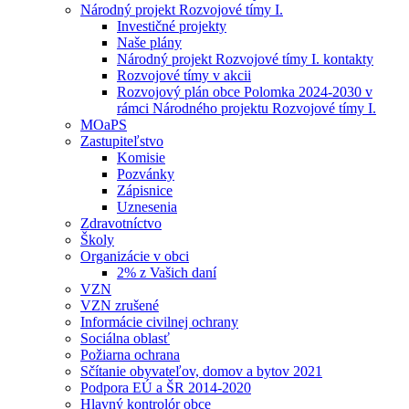
Národný projekt Rozvojové tímy I.
Investičné projekty
Naše plány
Národný projekt Rozvojové tímy I. kontakty
Rozvojové tímy v akcii
Rozvojový plán obce Polomka 2024-2030 v
rámci Národného projektu Rozvojové tímy I.
MOaPS
Zastupiteľstvo
Komisie
Pozvánky
Zápisnice
Uznesenia
Zdravotníctvo
Školy
Organizácie v obci
2% z Vašich daní
VZN
VZN zrušené
Informácie civilnej ochrany
Sociálna oblasť
Požiarna ochrana
Sčítanie obyvateľov, domov a bytov 2021
Podpora EÚ a ŠR 2014-2020
Hlavný kontrolór obce