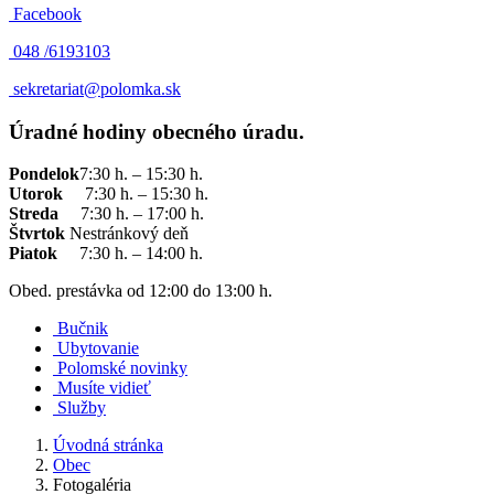
Facebook
048 /
6193103
sekretariat@polomka.sk
Úradné hodiny obecného úradu.
Pondelok
7:30 h. – 15:30 h.
Utorok
7:30 h. – 15:30 h.
Streda
7:30 h. – 17:00 h.
Štvrtok
Nestránkový deň
Piatok
7:30 h. – 14:00 h.
Obed. prestávka od 12:00 do 13:00 h.
Bučnik
Ubytovanie
Polomské novinky
Musíte vidieť
Služby
Úvodná stránka
Obec
Fotogaléria