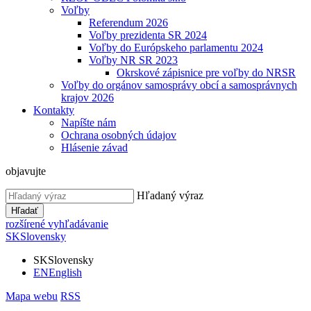
Voľby
Referendum 2026
Voľby prezidenta SR 2024
Voľby do Európskeho parlamentu 2024
Voľby NR SR 2023
Okrskové zápisnice pre voľby do NRSR
Voľby do orgánov samosprávy obcí a samosprávnych
krajov 2026
Kontakty
Napíšte nám
Ochrana osobných údajov
Hlásenie závad
objavujte
Hľadaný výraz
Hľadať
rozšírené vyhľadávanie
SK
Slovensky
SK
Slovensky
EN
English
Mapa webu
RSS