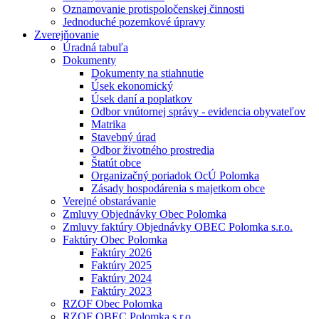
Oznamovanie protispoločenskej činnosti
Jednoduché pozemkové úpravy
Zverejňovanie
Úradná tabuľa
Dokumenty
Dokumenty na stiahnutie
Úsek ekonomický
Úsek daní a poplatkov
Odbor vnútornej správy - evidencia obyvateľov
Matrika
Stavebný úrad
Odbor životného prostredia
Štatút obce
Organizačný poriadok OcÚ Polomka
Zásady hospodárenia s majetkom obce
Verejné obstarávanie
Zmluvy Objednávky Obec Polomka
Zmluvy faktúry Objednávky OBEC Polomka s.r.o.
Faktúry Obec Polomka
Faktúry 2026
Faktúry 2025
Faktúry 2024
Faktúry 2023
RZOF Obec Polomka
RZOF OBEC Polomka s.r.o