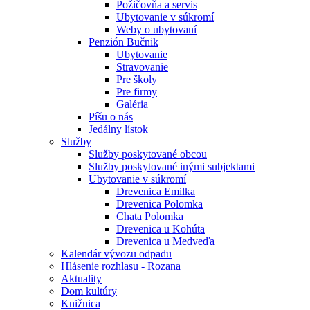
Požičovňa a servis
Ubytovanie v súkromí
Weby o ubytovaní
Penzión Bučnik
Ubytovanie
Stravovanie
Pre školy
Pre firmy
Galéria
Píšu o nás
Jedálny lístok
Služby
Služby poskytované obcou
Služby poskytované inými subjektami
Ubytovanie v súkromí
Drevenica Emilka
Drevenica Polomka
Chata Polomka
Drevenica u Kohúta
Drevenica u Medveďa
Kalendár vývozu odpadu
Hlásenie rozhlasu - Rozana
Aktuality
Dom kultúry
Knižnica