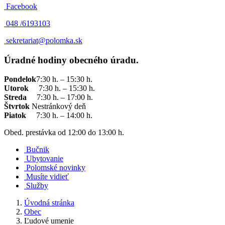
Facebook
048 /
6193103
sekretariat@polomka.sk
Úradné hodiny obecného úradu.
Pondelok
7:30 h. – 15:30 h.
Utorok
7:30 h. – 15:30 h.
Streda
7:30 h. – 17:00 h.
Štvrtok
Nestránkový deň
Piatok
7:30 h. – 14:00 h.
Obed. prestávka od 12:00 do 13:00 h.
Bučnik
Ubytovanie
Polomské novinky
Musíte vidieť
Služby
Úvodná stránka
Obec
Ľudové umenie