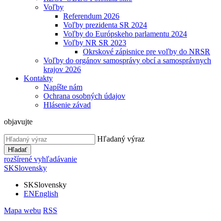
Voľby
Referendum 2026
Voľby prezidenta SR 2024
Voľby do Európskeho parlamentu 2024
Voľby NR SR 2023
Okrskové zápisnice pre voľby do NRSR
Voľby do orgánov samosprávy obcí a samosprávnych
krajov 2026
Kontakty
Napíšte nám
Ochrana osobných údajov
Hlásenie závad
objavujte
Hľadaný výraz
Hľadať
rozšírené vyhľadávanie
SK
Slovensky
SK
Slovensky
EN
English
Mapa webu
RSS