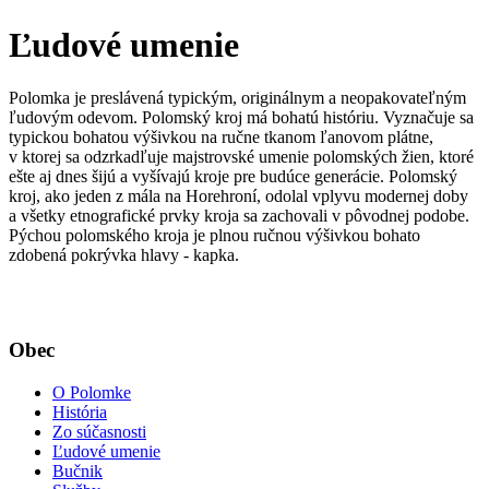
Ľudové umenie
Polomka je preslávená typickým, originálnym a neopakovateľným
ľudovým odevom. Polomský kroj má bohatú históriu. Vyznačuje sa
typickou bohatou výšivkou na ručne tkanom ľanovom plátne,
v ktorej sa odzrkadľuje majstrovské umenie polomských žien, ktoré
ešte aj dnes šijú a vyšívajú kroje pre budúce generácie. Polomský
kroj, ako jeden z mála na Horehroní, odolal vplyvu modernej doby
a všetky etnografické prvky kroja sa zachovali v pôvodnej podobe.
Pýchou polomského kroja je plnou ručnou výšivkou bohato
zdobená pokrývka hlavy - kapka.
Obec
O Polomke
História
Zo súčasnosti
Ľudové umenie
Bučnik