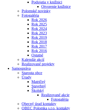
Podujatia v knižnici
Otvorenie knižnice
Polomské novinky
Fotogaléria
Rok 2026
Rok 2025
Rok 2024
Rok 2023
Rok 2019
Rok 2018
Rok 2017
Rok 2016
Ostatné
Kalendár akcií
Realizované projekty
Samospráva
Starosta obce
Úrady
Matričný
Stavebný
Školský
Realizované akcie
Fotogaléria
Obecný úrad kontakty
OBEC Polomka s.r.o. kontakty