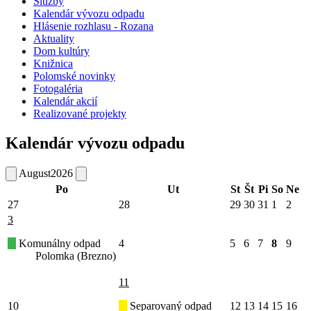
Služby
Kalendár vývozu odpadu
Hlásenie rozhlasu - Rozana
Aktuality
Dom kultúry
Knižnica
Polomské novinky
Fotogaléria
Kalendár akcií
Realizované projekty
Kalendár vývozu odpadu
August
2026
Po
Ut
St
Št
Pi
So
Ne
27
28
29
30
31
1
2
3
Komunálny odpad
4
5
6
7
8
9
Polomka (Brezno)
11
10
Separovaný odpad
12
13
14
15
16