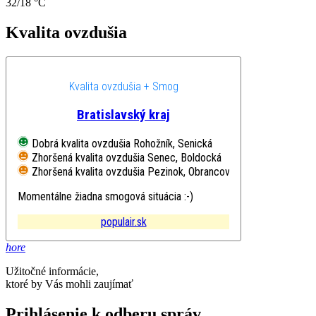
32/18 °C
Kvalita ovzdušia
Kvalita ovzdušia + Smog
Bratislavský kraj
Dobrá kvalita ovzdušia
Rohožník, Senická
Zhoršená kvalita ovzdušia
Senec, Boldocká
Zhoršená kvalita ovzdušia
Pezinok, Obrancov mieru
Momentálne žiadna smogová situácia :-)
populair.sk
hore
Užitočné informácie,
ktoré by Vás mohli zaujímať
Prihlásenie k odberu správ