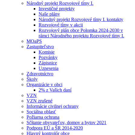
Národný projekt Rozvojové tímy I.
Investičné projekty
Naše plány
Národný projekt Rozvojové tímy I. kontakty
Rozvojové tímy v akcii
Rozvojový plán obce Polomka 2024-2030 v
rámci Národného projektu Rozvojové tímy I.
MOaPS
Zastupiteľstvo
Komisie
Pozvánky
Zápisnice
Uznesenia
Zdravotníctvo
Školy
Organizácie v obci
2% z Vašich daní
VZN
VZN zrušené
Informácie civilnej ochrany
Sociálna oblasť
Požiarna ochrana
Sčítanie obyvateľov, domov a bytov 2021
Podpora EÚ a ŠR 2014-2020
Hlavný kontrolór obce