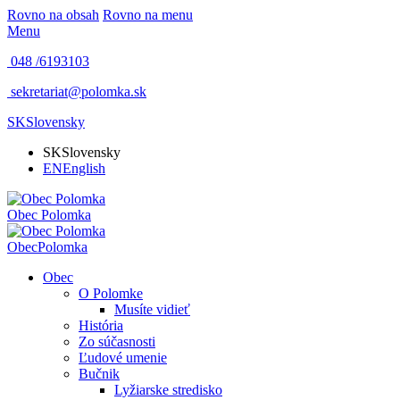
Rovno na obsah
Rovno na menu
Menu
048 /
6193103
sekretariat@polomka.sk
SK
Slovensky
SK
Slovensky
EN
English
Obec
Polomka
Obec
Polomka
Obec
O Polomke
Musíte vidieť
História
Zo súčasnosti
Ľudové umenie
Bučnik
Lyžiarske stredisko