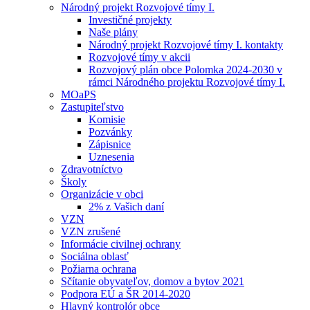
Národný projekt Rozvojové tímy I.
Investičné projekty
Naše plány
Národný projekt Rozvojové tímy I. kontakty
Rozvojové tímy v akcii
Rozvojový plán obce Polomka 2024-2030 v
rámci Národného projektu Rozvojové tímy I.
MOaPS
Zastupiteľstvo
Komisie
Pozvánky
Zápisnice
Uznesenia
Zdravotníctvo
Školy
Organizácie v obci
2% z Vašich daní
VZN
VZN zrušené
Informácie civilnej ochrany
Sociálna oblasť
Požiarna ochrana
Sčítanie obyvateľov, domov a bytov 2021
Podpora EÚ a ŠR 2014-2020
Hlavný kontrolór obce