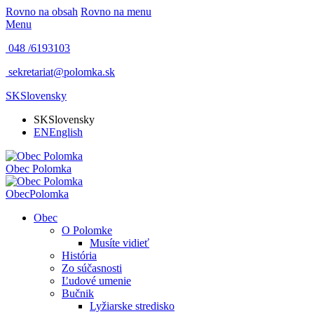
Rovno na obsah
Rovno na menu
Menu
048 /
6193103
sekretariat@polomka.sk
SK
Slovensky
SK
Slovensky
EN
English
Obec
Polomka
Obec
Polomka
Obec
O Polomke
Musíte vidieť
História
Zo súčasnosti
Ľudové umenie
Bučnik
Lyžiarske stredisko