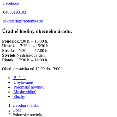
Facebook
048 /
6193103
sekretariat@polomka.sk
Úradné hodiny obecného úradu.
Pondelok
7:30 h. – 15:30 h.
Utorok
7:30 h. – 15:30 h.
Streda
7:30 h. – 17:00 h.
Štvrtok
Nestránkový deň
Piatok
7:30 h. – 14:00 h.
Obed. prestávka od 12:00 do 13:00 h.
Bučnik
Ubytovanie
Polomské novinky
Musíte vidieť
Služby
Úvodná stránka
Obec
Polomské novinky