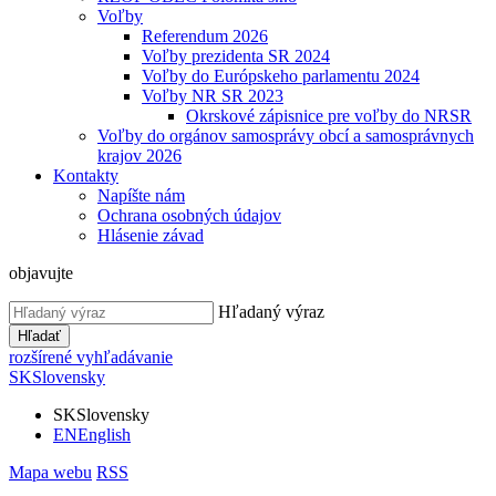
Voľby
Referendum 2026
Voľby prezidenta SR 2024
Voľby do Európskeho parlamentu 2024
Voľby NR SR 2023
Okrskové zápisnice pre voľby do NRSR
Voľby do orgánov samosprávy obcí a samosprávnych
krajov 2026
Kontakty
Napíšte nám
Ochrana osobných údajov
Hlásenie závad
objavujte
Hľadaný výraz
Hľadať
rozšírené vyhľadávanie
SK
Slovensky
SK
Slovensky
EN
English
Mapa webu
RSS