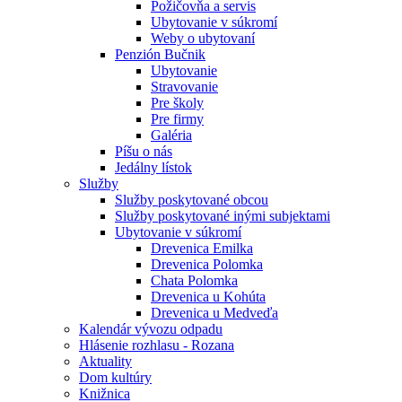
Požičovňa a servis
Ubytovanie v súkromí
Weby o ubytovaní
Penzión Bučnik
Ubytovanie
Stravovanie
Pre školy
Pre firmy
Galéria
Píšu o nás
Jedálny lístok
Služby
Služby poskytované obcou
Služby poskytované inými subjektami
Ubytovanie v súkromí
Drevenica Emilka
Drevenica Polomka
Chata Polomka
Drevenica u Kohúta
Drevenica u Medveďa
Kalendár vývozu odpadu
Hlásenie rozhlasu - Rozana
Aktuality
Dom kultúry
Knižnica