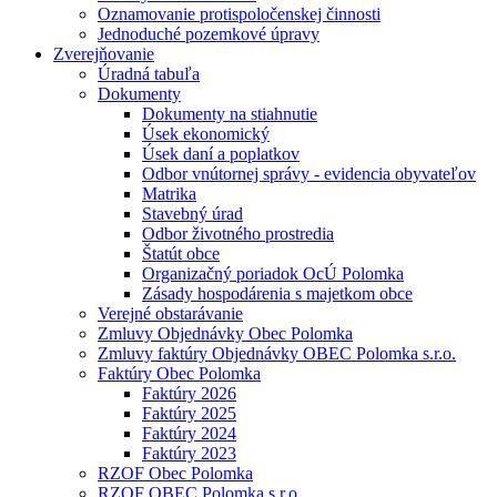
Oznamovanie protispoločenskej činnosti
Jednoduché pozemkové úpravy
Zverejňovanie
Úradná tabuľa
Dokumenty
Dokumenty na stiahnutie
Úsek ekonomický
Úsek daní a poplatkov
Odbor vnútornej správy - evidencia obyvateľov
Matrika
Stavebný úrad
Odbor životného prostredia
Štatút obce
Organizačný poriadok OcÚ Polomka
Zásady hospodárenia s majetkom obce
Verejné obstarávanie
Zmluvy Objednávky Obec Polomka
Zmluvy faktúry Objednávky OBEC Polomka s.r.o.
Faktúry Obec Polomka
Faktúry 2026
Faktúry 2025
Faktúry 2024
Faktúry 2023
RZOF Obec Polomka
RZOF OBEC Polomka s.r.o