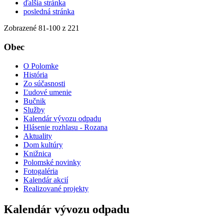
ďalšia stránka
posledná stránka
Zobrazené
81
-
100
z 221
Obec
O Polomke
História
Zo súčasnosti
Ľudové umenie
Bučnik
Služby
Kalendár vývozu odpadu
Hlásenie rozhlasu - Rozana
Aktuality
Dom kultúry
Knižnica
Polomské novinky
Fotogaléria
Kalendár akcií
Realizované projekty
Kalendár vývozu odpadu