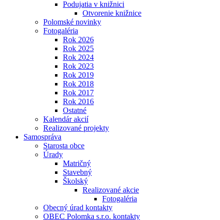
Podujatia v knižnici
Otvorenie knižnice
Polomské novinky
Fotogaléria
Rok 2026
Rok 2025
Rok 2024
Rok 2023
Rok 2019
Rok 2018
Rok 2017
Rok 2016
Ostatné
Kalendár akcií
Realizované projekty
Samospráva
Starosta obce
Úrady
Matričný
Stavebný
Školský
Realizované akcie
Fotogaléria
Obecný úrad kontakty
OBEC Polomka s.r.o. kontakty