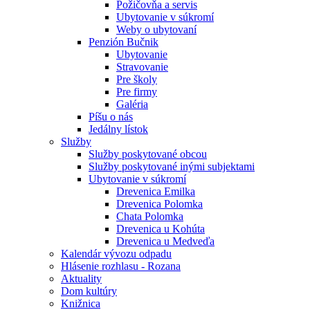
Požičovňa a servis
Ubytovanie v súkromí
Weby o ubytovaní
Penzión Bučnik
Ubytovanie
Stravovanie
Pre školy
Pre firmy
Galéria
Píšu o nás
Jedálny lístok
Služby
Služby poskytované obcou
Služby poskytované inými subjektami
Ubytovanie v súkromí
Drevenica Emilka
Drevenica Polomka
Chata Polomka
Drevenica u Kohúta
Drevenica u Medveďa
Kalendár vývozu odpadu
Hlásenie rozhlasu - Rozana
Aktuality
Dom kultúry
Knižnica