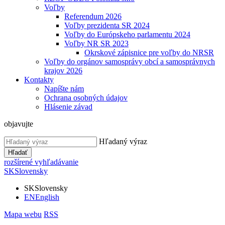
Voľby
Referendum 2026
Voľby prezidenta SR 2024
Voľby do Európskeho parlamentu 2024
Voľby NR SR 2023
Okrskové zápisnice pre voľby do NRSR
Voľby do orgánov samosprávy obcí a samosprávnych
krajov 2026
Kontakty
Napíšte nám
Ochrana osobných údajov
Hlásenie závad
objavujte
Hľadaný výraz
Hľadať
rozšírené vyhľadávanie
SK
Slovensky
SK
Slovensky
EN
English
Mapa webu
RSS