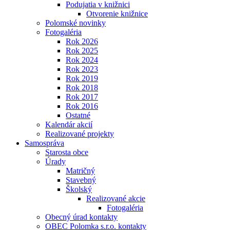
Podujatia v knižnici
Otvorenie knižnice
Polomské novinky
Fotogaléria
Rok 2026
Rok 2025
Rok 2024
Rok 2023
Rok 2019
Rok 2018
Rok 2017
Rok 2016
Ostatné
Kalendár akcií
Realizované projekty
Samospráva
Starosta obce
Úrady
Matričný
Stavebný
Školský
Realizované akcie
Fotogaléria
Obecný úrad kontakty
OBEC Polomka s.r.o. kontakty