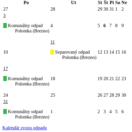
Po
Ut
St
Št
Pi
So
Ne
27
28
29
30
31
1
2
3
Komunálny odpad
4
5
6
7
8
9
Polomka (Brezno)
11
10
Separovaný odpad
12
13
14
15
16
Polomka (Brezno)
17
Komunálny odpad
18
19
20
21
22
23
Polomka (Brezno)
24
25
26
27
28
29
30
31
Komunálny odpad
1
2
3
4
5
6
Polomka (Brezno)
Kalendár zvozu odpadu