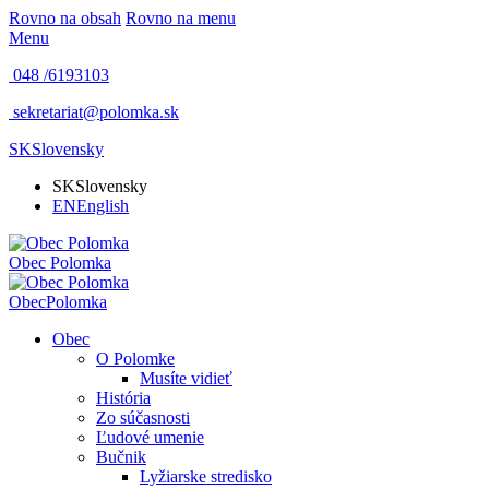
Rovno na obsah
Rovno na menu
Menu
048 /
6193103
sekretariat@polomka.sk
SK
Slovensky
SK
Slovensky
EN
English
Obec
Polomka
Obec
Polomka
Obec
O Polomke
Musíte vidieť
História
Zo súčasnosti
Ľudové umenie
Bučnik
Lyžiarske stredisko