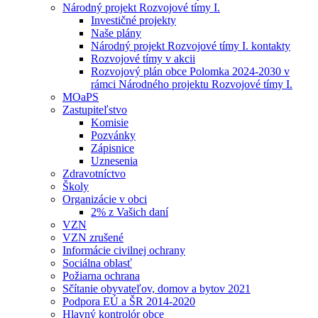
Národný projekt Rozvojové tímy I.
Investičné projekty
Naše plány
Národný projekt Rozvojové tímy I. kontakty
Rozvojové tímy v akcii
Rozvojový plán obce Polomka 2024-2030 v
rámci Národného projektu Rozvojové tímy I.
MOaPS
Zastupiteľstvo
Komisie
Pozvánky
Zápisnice
Uznesenia
Zdravotníctvo
Školy
Organizácie v obci
2% z Vašich daní
VZN
VZN zrušené
Informácie civilnej ochrany
Sociálna oblasť
Požiarna ochrana
Sčítanie obyvateľov, domov a bytov 2021
Podpora EÚ a ŠR 2014-2020
Hlavný kontrolór obce