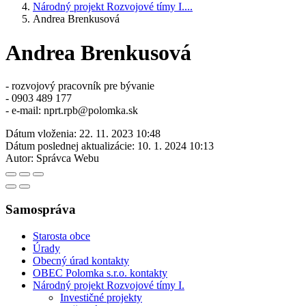
Národný projekt Rozvojové tímy I....
Andrea Brenkusová
Andrea Brenkusová
- rozvojový pracovník pre bývanie
- 0903 489 177
- e-mail: nprt.rpb@polomka.sk
Dátum vloženia:
22. 11. 2023 10:48
Dátum poslednej aktualizácie:
10. 1. 2024 10:13
Autor:
Správca Webu
Samospráva
Starosta obce
Úrady
Obecný úrad kontakty
OBEC Polomka s.r.o. kontakty
Národný projekt Rozvojové tímy I.
Investičné projekty