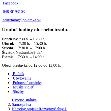
Facebook
048 /
6193103
sekretariat@polomka.sk
Úradné hodiny obecného úradu.
Pondelok
7:30 h. – 15:30 h.
Utorok
7:30 h. – 15:30 h.
Streda
7:30 h. – 17:00 h.
Štvrtok
Nestránkový deň
Piatok
7:30 h. – 14:00 h.
Obed. prestávka od 12:00 do 13:00 h.
Bučnik
Ubytovanie
Polomské novinky
Musíte vidieť
Služby
Úvodná stránka
Samospráva
Národný projekt Rozvojové tímy I.