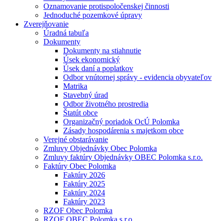
Oznamovanie protispoločenskej činnosti
Jednoduché pozemkové úpravy
Zverejňovanie
Úradná tabuľa
Dokumenty
Dokumenty na stiahnutie
Úsek ekonomický
Úsek daní a poplatkov
Odbor vnútornej správy - evidencia obyvateľov
Matrika
Stavebný úrad
Odbor životného prostredia
Štatút obce
Organizačný poriadok OcÚ Polomka
Zásady hospodárenia s majetkom obce
Verejné obstarávanie
Zmluvy Objednávky Obec Polomka
Zmluvy faktúry Objednávky OBEC Polomka s.r.o.
Faktúry Obec Polomka
Faktúry 2026
Faktúry 2025
Faktúry 2024
Faktúry 2023
RZOF Obec Polomka
RZOF OBEC Polomka s.r.o