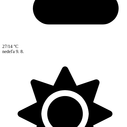
27/14 °C
nedeľa
9. 8.