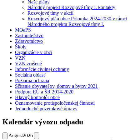
Naše plány
Národný projekt Rozvojové tímy I. kontakty
Rozvojové tímy v akcii
Rozvojový plán obce Polomka 2024-2030 v rámci
Národného projektu Rozvojové tímy I.
MOaPS
Zastupiteľstvo
Zdravotníctvo
Školy
Organizácie v obci
VZN
VZN zrušené
Informácie civilnej ochrany
Sociálna oblasť
Požiarna ochrana
Sčítanie obyvateľov, domov a bytov 2021
Podpora EÚ a ŠR 2014-2020
Hlavný kontrolór obce
Oznamovanie protispoločenskej činnosti
Jednoduché pozemkové úpravy
Kalendár vývozu odpadu
August
2026