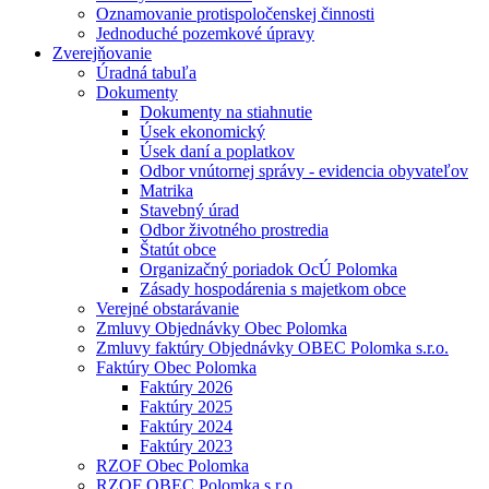
Oznamovanie protispoločenskej činnosti
Jednoduché pozemkové úpravy
Zverejňovanie
Úradná tabuľa
Dokumenty
Dokumenty na stiahnutie
Úsek ekonomický
Úsek daní a poplatkov
Odbor vnútornej správy - evidencia obyvateľov
Matrika
Stavebný úrad
Odbor životného prostredia
Štatút obce
Organizačný poriadok OcÚ Polomka
Zásady hospodárenia s majetkom obce
Verejné obstarávanie
Zmluvy Objednávky Obec Polomka
Zmluvy faktúry Objednávky OBEC Polomka s.r.o.
Faktúry Obec Polomka
Faktúry 2026
Faktúry 2025
Faktúry 2024
Faktúry 2023
RZOF Obec Polomka
RZOF OBEC Polomka s.r.o