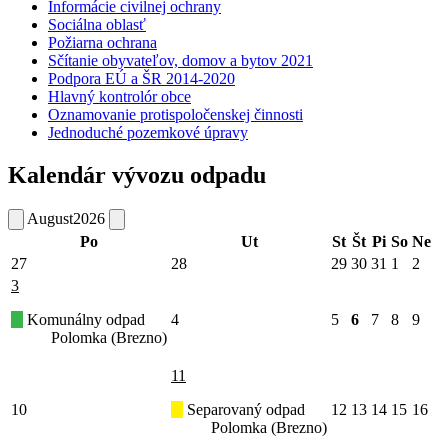
Informácie civilnej ochrany
Sociálna oblasť
Požiarna ochrana
Sčítanie obyvateľov, domov a bytov 2021
Podpora EÚ a ŠR 2014-2020
Hlavný kontrolór obce
Oznamovanie protispoločenskej činnosti
Jednoduché pozemkové úpravy
Kalendár vývozu odpadu
August
2026
Po
Ut
St
Št
Pi
So
Ne
27
28
29
30
31
1
2
3
Komunálny odpad
4
5
6
7
8
9
Polomka (Brezno)
11
10
Separovaný odpad
12
13
14
15
16
Polomka (Brezno)