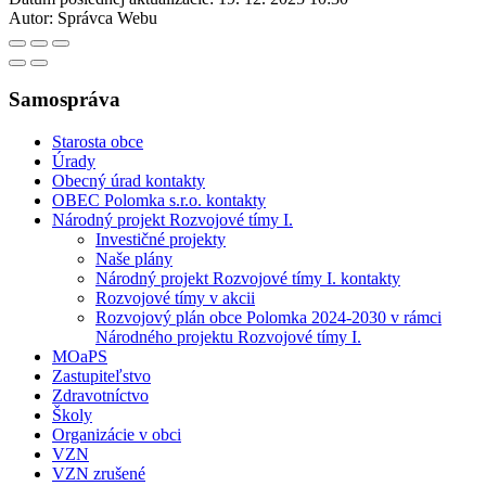
Autor:
Správca Webu
Samospráva
Starosta obce
Úrady
Obecný úrad kontakty
OBEC Polomka s.r.o. kontakty
Národný projekt Rozvojové tímy I.
Investičné projekty
Naše plány
Národný projekt Rozvojové tímy I. kontakty
Rozvojové tímy v akcii
Rozvojový plán obce Polomka 2024-2030 v rámci
Národného projektu Rozvojové tímy I.
MOaPS
Zastupiteľstvo
Zdravotníctvo
Školy
Organizácie v obci
VZN
VZN zrušené