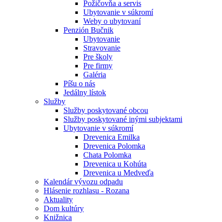
Požičovňa a servis
Ubytovanie v súkromí
Weby o ubytovaní
Penzión Bučnik
Ubytovanie
Stravovanie
Pre školy
Pre firmy
Galéria
Píšu o nás
Jedálny lístok
Služby
Služby poskytované obcou
Služby poskytované inými subjektami
Ubytovanie v súkromí
Drevenica Emilka
Drevenica Polomka
Chata Polomka
Drevenica u Kohúta
Drevenica u Medveďa
Kalendár vývozu odpadu
Hlásenie rozhlasu - Rozana
Aktuality
Dom kultúry
Knižnica