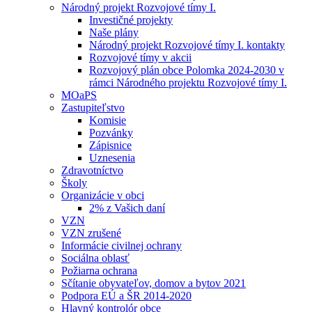
Národný projekt Rozvojové tímy I.
Investičné projekty
Naše plány
Národný projekt Rozvojové tímy I. kontakty
Rozvojové tímy v akcii
Rozvojový plán obce Polomka 2024-2030 v
rámci Národného projektu Rozvojové tímy I.
MOaPS
Zastupiteľstvo
Komisie
Pozvánky
Zápisnice
Uznesenia
Zdravotníctvo
Školy
Organizácie v obci
2% z Vašich daní
VZN
VZN zrušené
Informácie civilnej ochrany
Sociálna oblasť
Požiarna ochrana
Sčítanie obyvateľov, domov a bytov 2021
Podpora EÚ a ŠR 2014-2020
Hlavný kontrolór obce