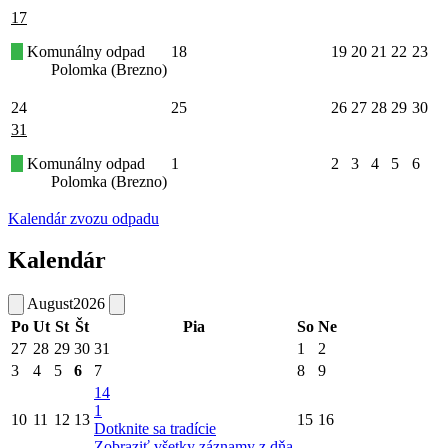
17
Komunálny odpad
18
19
20
21
22
23
Polomka (Brezno)
24
25
26
27
28
29
30
31
Komunálny odpad
1
2
3
4
5
6
Polomka (Brezno)
Kalendár zvozu odpadu
Kalendár
August
2026
Po
Ut
St
Št
Pia
So
Ne
27
28
29
30
31
1
2
3
4
5
6
7
8
9
14
1
10
11
12
13
15
16
Dotknite sa tradície
Zobraziť všetky záznamy z dňa