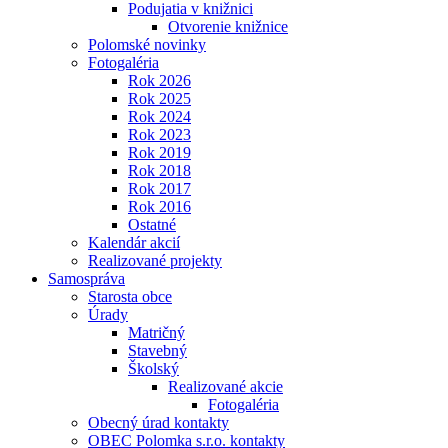
Podujatia v knižnici
Otvorenie knižnice
Polomské novinky
Fotogaléria
Rok 2026
Rok 2025
Rok 2024
Rok 2023
Rok 2019
Rok 2018
Rok 2017
Rok 2016
Ostatné
Kalendár akcií
Realizované projekty
Samospráva
Starosta obce
Úrady
Matričný
Stavebný
Školský
Realizované akcie
Fotogaléria
Obecný úrad kontakty
OBEC Polomka s.r.o. kontakty