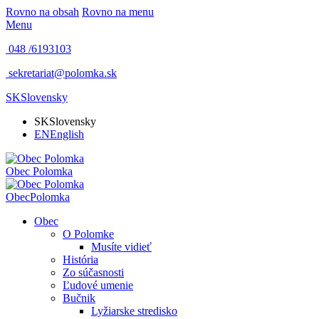
Rovno na obsah
Rovno na menu
Menu
048 /
6193103
sekretariat@polomka.sk
SK
Slovensky
SK
Slovensky
EN
English
Obec
Polomka
Obec
Polomka
Obec
O Polomke
Musíte vidieť
História
Zo súčasnosti
Ľudové umenie
Bučnik
Lyžiarske stredisko