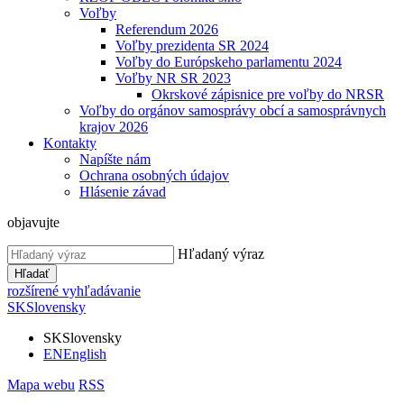
Voľby
Referendum 2026
Voľby prezidenta SR 2024
Voľby do Európskeho parlamentu 2024
Voľby NR SR 2023
Okrskové zápisnice pre voľby do NRSR
Voľby do orgánov samosprávy obcí a samosprávnych
krajov 2026
Kontakty
Napíšte nám
Ochrana osobných údajov
Hlásenie závad
objavujte
Hľadaný výraz
Hľadať
rozšírené vyhľadávanie
SK
Slovensky
SK
Slovensky
EN
English
Mapa webu
RSS