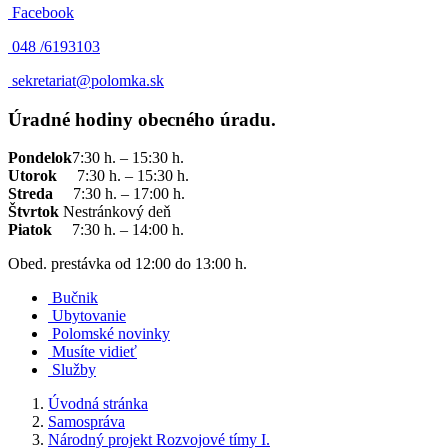
Facebook
048 /
6193103
sekretariat@polomka.sk
Úradné hodiny obecného úradu.
Pondelok
7:30 h. – 15:30 h.
Utorok
7:30 h. – 15:30 h.
Streda
7:30 h. – 17:00 h.
Štvrtok
Nestránkový deň
Piatok
7:30 h. – 14:00 h.
Obed. prestávka od 12:00 do 13:00 h.
Bučnik
Ubytovanie
Polomské novinky
Musíte vidieť
Služby
Úvodná stránka
Samospráva
Národný projekt Rozvojové tímy I.