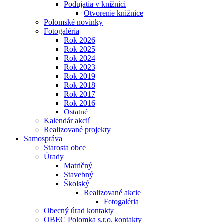
Podujatia v knižnici
Otvorenie knižnice
Polomské novinky
Fotogaléria
Rok 2026
Rok 2025
Rok 2024
Rok 2023
Rok 2019
Rok 2018
Rok 2017
Rok 2016
Ostatné
Kalendár akcií
Realizované projekty
Samospráva
Starosta obce
Úrady
Matričný
Stavebný
Školský
Realizované akcie
Fotogaléria
Obecný úrad kontakty
OBEC Polomka s.r.o. kontakty