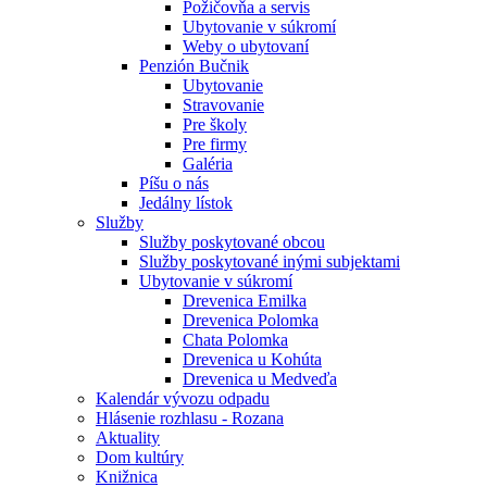
Požičovňa a servis
Ubytovanie v súkromí
Weby o ubytovaní
Penzión Bučnik
Ubytovanie
Stravovanie
Pre školy
Pre firmy
Galéria
Píšu o nás
Jedálny lístok
Služby
Služby poskytované obcou
Služby poskytované inými subjektami
Ubytovanie v súkromí
Drevenica Emilka
Drevenica Polomka
Chata Polomka
Drevenica u Kohúta
Drevenica u Medveďa
Kalendár vývozu odpadu
Hlásenie rozhlasu - Rozana
Aktuality
Dom kultúry
Knižnica