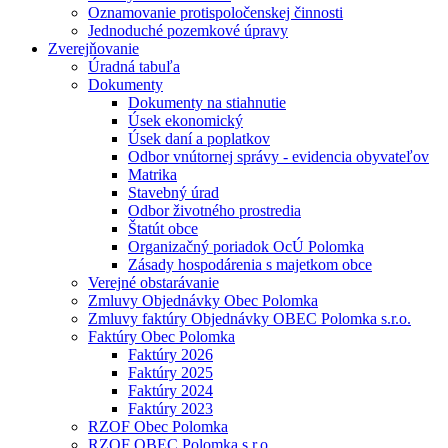
Oznamovanie protispoločenskej činnosti
Jednoduché pozemkové úpravy
Zverejňovanie
Úradná tabuľa
Dokumenty
Dokumenty na stiahnutie
Úsek ekonomický
Úsek daní a poplatkov
Odbor vnútornej správy - evidencia obyvateľov
Matrika
Stavebný úrad
Odbor životného prostredia
Štatút obce
Organizačný poriadok OcÚ Polomka
Zásady hospodárenia s majetkom obce
Verejné obstarávanie
Zmluvy Objednávky Obec Polomka
Zmluvy faktúry Objednávky OBEC Polomka s.r.o.
Faktúry Obec Polomka
Faktúry 2026
Faktúry 2025
Faktúry 2024
Faktúry 2023
RZOF Obec Polomka
RZOF OBEC Polomka s.r.o