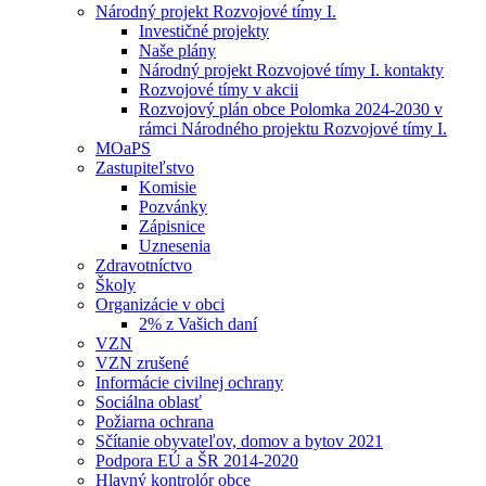
Národný projekt Rozvojové tímy I.
Investičné projekty
Naše plány
Národný projekt Rozvojové tímy I. kontakty
Rozvojové tímy v akcii
Rozvojový plán obce Polomka 2024-2030 v
rámci Národného projektu Rozvojové tímy I.
MOaPS
Zastupiteľstvo
Komisie
Pozvánky
Zápisnice
Uznesenia
Zdravotníctvo
Školy
Organizácie v obci
2% z Vašich daní
VZN
VZN zrušené
Informácie civilnej ochrany
Sociálna oblasť
Požiarna ochrana
Sčítanie obyvateľov, domov a bytov 2021
Podpora EÚ a ŠR 2014-2020
Hlavný kontrolór obce