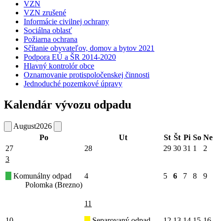
VZN
VZN zrušené
Informácie civilnej ochrany
Sociálna oblasť
Požiarna ochrana
Sčítanie obyvateľov, domov a bytov 2021
Podpora EÚ a ŠR 2014-2020
Hlavný kontrolór obce
Oznamovanie protispoločenskej činnosti
Jednoduché pozemkové úpravy
Kalendár vývozu odpadu
August
2026
Po
Ut
St
Št
Pi
So
Ne
27
28
29
30
31
1
2
3
Komunálny odpad
4
5
6
7
8
9
Polomka (Brezno)
11
10
Separovaný odpad
12
13
14
15
16