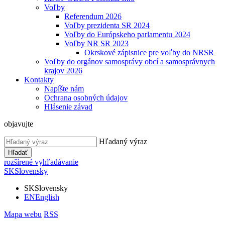
Voľby
Referendum 2026
Voľby prezidenta SR 2024
Voľby do Európskeho parlamentu 2024
Voľby NR SR 2023
Okrskové zápisnice pre voľby do NRSR
Voľby do orgánov samosprávy obcí a samosprávnych
krajov 2026
Kontakty
Napíšte nám
Ochrana osobných údajov
Hlásenie závad
objavujte
Hľadaný výraz
Hľadať
rozšírené vyhľadávanie
SK
Slovensky
SK
Slovensky
EN
English
Mapa webu
RSS