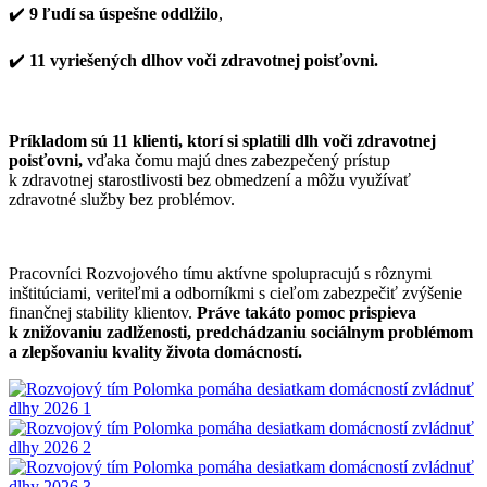
✔️
9 ľudí sa úspešne oddlžilo
,
✔️
11 vyriešených dlhov voči zdravotnej poisťovni.
Príkladom sú
11 klienti
, ktorí si splatili dlh voči zdravotnej
poisťovni,
vďaka čomu majú dnes zabezpečený prístup
k zdravotnej starostlivosti bez obmedzení a môžu využívať
zdravotné služby bez problémov.
Pracovníci Rozvojového tímu aktívne spolupracujú s rôznymi
inštitúciami, veriteľmi a odborníkmi s cieľom zabezpečiť zvýšenie
finančnej stability klientov.
Práve takáto pomoc prispieva
k znižovaniu zadlženosti, predchádzaniu sociálnym problémom
a zlepšovaniu kvality života domácností.