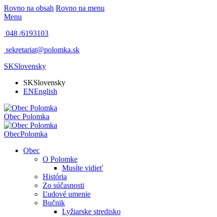
Rovno na obsah
Rovno na menu
Menu
048 /
6193103
sekretariat@polomka.sk
SK
Slovensky
SK
Slovensky
EN
English
Obec
Polomka
Obec
Polomka
Obec
O Polomke
Musíte vidieť
História
Zo súčasnosti
Ľudové umenie
Bučnik
Lyžiarske stredisko