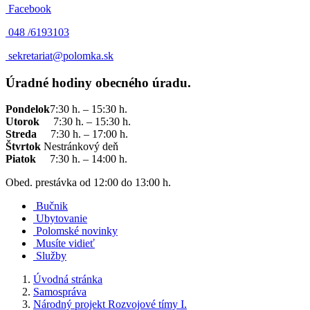
Facebook
048 /
6193103
sekretariat@polomka.sk
Úradné hodiny obecného úradu.
Pondelok
7:30 h. – 15:30 h.
Utorok
7:30 h. – 15:30 h.
Streda
7:30 h. – 17:00 h.
Štvrtok
Nestránkový deň
Piatok
7:30 h. – 14:00 h.
Obed. prestávka od 12:00 do 13:00 h.
Bučnik
Ubytovanie
Polomské novinky
Musíte vidieť
Služby
Úvodná stránka
Samospráva
Národný projekt Rozvojové tímy I.