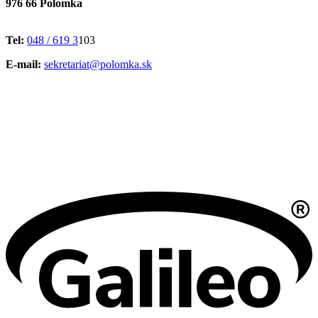
976 66 Polomka
Tel:
048 / 619 3
103
E-mail:
sekretariat@polomka.sk