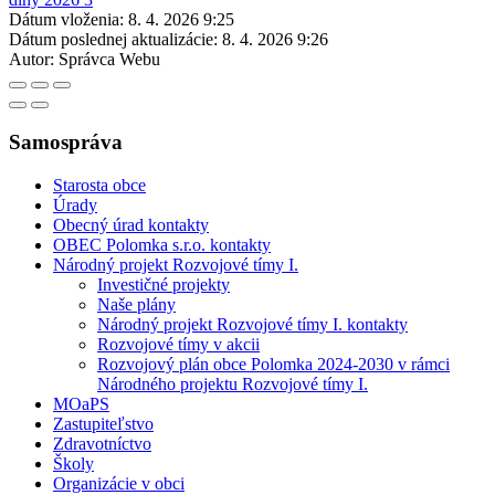
Dátum vloženia:
8. 4. 2026 9:25
Dátum poslednej aktualizácie:
8. 4. 2026 9:26
Autor:
Správca Webu
Samospráva
Starosta obce
Úrady
Obecný úrad kontakty
OBEC Polomka s.r.o. kontakty
Národný projekt Rozvojové tímy I.
Investičné projekty
Naše plány
Národný projekt Rozvojové tímy I. kontakty
Rozvojové tímy v akcii
Rozvojový plán obce Polomka 2024-2030 v rámci
Národného projektu Rozvojové tímy I.
MOaPS
Zastupiteľstvo
Zdravotníctvo
Školy
Organizácie v obci