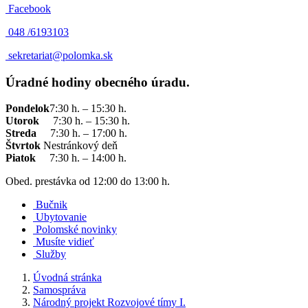
Facebook
048 /
6193103
sekretariat@polomka.sk
Úradné hodiny obecného úradu.
Pondelok
7:30 h. – 15:30 h.
Utorok
7:30 h. – 15:30 h.
Streda
7:30 h. – 17:00 h.
Štvrtok
Nestránkový deň
Piatok
7:30 h. – 14:00 h.
Obed. prestávka od 12:00 do 13:00 h.
Bučnik
Ubytovanie
Polomské novinky
Musíte vidieť
Služby
Úvodná stránka
Samospráva
Národný projekt Rozvojové tímy I.