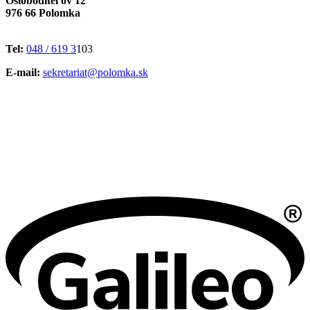
Osloboditeľov 12
976 66 Polomka
Tel:
048 / 619 3
103
E-mail:
sekretariat@polomka.sk