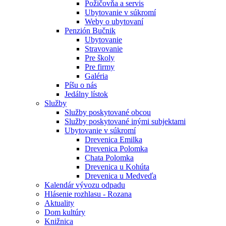
Požičovňa a servis
Ubytovanie v súkromí
Weby o ubytovaní
Penzión Bučnik
Ubytovanie
Stravovanie
Pre školy
Pre firmy
Galéria
Píšu o nás
Jedálny lístok
Služby
Služby poskytované obcou
Služby poskytované inými subjektami
Ubytovanie v súkromí
Drevenica Emilka
Drevenica Polomka
Chata Polomka
Drevenica u Kohúta
Drevenica u Medveďa
Kalendár vývozu odpadu
Hlásenie rozhlasu - Rozana
Aktuality
Dom kultúry
Knižnica