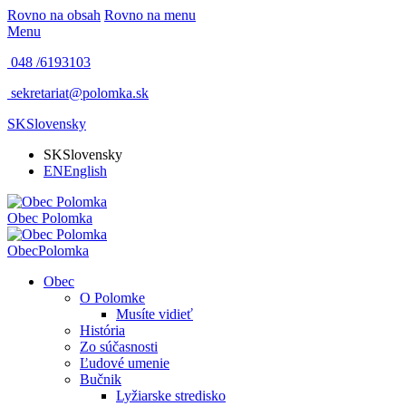
Rovno na obsah
Rovno na menu
Menu
048 /
6193103
sekretariat@polomka.sk
SK
Slovensky
SK
Slovensky
EN
English
Obec
Polomka
Obec
Polomka
Obec
O Polomke
Musíte vidieť
História
Zo súčasnosti
Ľudové umenie
Bučnik
Lyžiarske stredisko