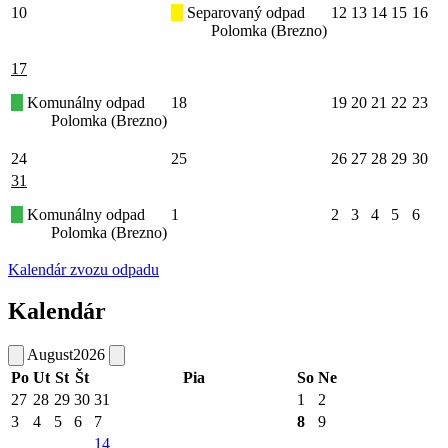
10
Separovaný odpad
12
13
14
15
16
Polomka (Brezno)
17
Komunálny odpad
18
19
20
21
22
23
Polomka (Brezno)
24
25
26
27
28
29
30
31
Komunálny odpad
1
2
3
4
5
6
Polomka (Brezno)
Kalendár zvozu odpadu
Kalendár
August
2026
Po
Ut
St
Št
Pia
So
Ne
27
28
29
30
31
1
2
3
4
5
6
7
8
9
14