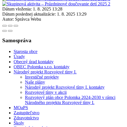
Dátum vloženia:
1. 8. 2025 13:28
Dátum poslednej aktualizácie:
1. 8. 2025 13:29
Autor:
Správca Webu
Samospráva
Starosta obce
Úrady
Obecný úrad kontakty
OBEC Polomka s.r.o. kontakty
Národný projekt Rozvojové tímy I.
Investičné projekty
Naše plány
Národný projekt Rozvojové tímy I. kontakty
Rozvojové tímy v akcii
Rozvojový plán obce Polomka 2024-2030 v rámci
Národného projektu Rozvojové tímy I.
MOaPS
Zastupiteľstvo
Zdravotníctvo
Školy