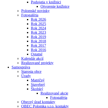
Podujatia v knižnici
Otvorenie knižnice
Polomské novinky
Fotogaléria
Rok 2026
Rok 2025
Rok 2024
Rok 2023
Rok 2019
Rok 2018
Rok 2017
Rok 2016
Ostatné
Kalendár akcií
Realizované projekty
Samospráva
Starosta obce
Úrady
Matričný
Stavebný
Školský
Realizované akcie
Fotogaléria
Obecný úrad kontakty
OBEC Polomka s.r.o. kontakty