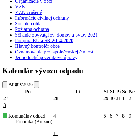
Organizácie v obci
VZN
VZN zrušené
Informácie civilnej ochrany
Sociálna oblasť
Požiarna ochrana
Sčítanie obyvateľov, domov a bytov 2021
Podpora EÚ a ŠR 2014-2020
Hlavný kontrolór obce
Oznamovanie protispoločenskej činnosti
Jednoduché pozemkové úpravy
Kalendár vývozu odpadu
August
2026
Po
Ut
St
Št
Pi
So
Ne
27
28
29
30
31
1
2
3
Komunálny odpad
4
5
6
7
8
9
Polomka (Brezno)
11