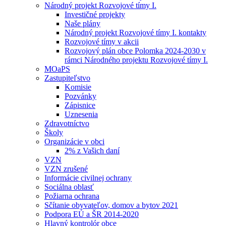
Národný projekt Rozvojové tímy I.
Investičné projekty
Naše plány
Národný projekt Rozvojové tímy I. kontakty
Rozvojové tímy v akcii
Rozvojový plán obce Polomka 2024-2030 v
rámci Národného projektu Rozvojové tímy I.
MOaPS
Zastupiteľstvo
Komisie
Pozvánky
Zápisnice
Uznesenia
Zdravotníctvo
Školy
Organizácie v obci
2% z Vašich daní
VZN
VZN zrušené
Informácie civilnej ochrany
Sociálna oblasť
Požiarna ochrana
Sčítanie obyvateľov, domov a bytov 2021
Podpora EÚ a ŠR 2014-2020
Hlavný kontrolór obce