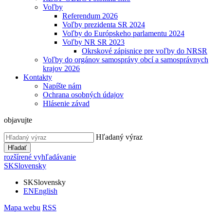
Voľby
Referendum 2026
Voľby prezidenta SR 2024
Voľby do Európskeho parlamentu 2024
Voľby NR SR 2023
Okrskové zápisnice pre voľby do NRSR
Voľby do orgánov samosprávy obcí a samosprávnych
krajov 2026
Kontakty
Napíšte nám
Ochrana osobných údajov
Hlásenie závad
objavujte
Hľadaný výraz
Hľadať
rozšírené vyhľadávanie
SK
Slovensky
SK
Slovensky
EN
English
Mapa webu
RSS