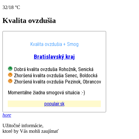
32/18 °C
Kvalita ovzdušia
Kvalita ovzdušia + Smog
Bratislavský kraj
Dobrá kvalita ovzdušia
Rohožník, Senická
Zhoršená kvalita ovzdušia
Senec, Boldocká
Zhoršená kvalita ovzdušia
Pezinok, Obrancov mieru
Momentálne žiadna smogová situácia :-)
populair.sk
hore
Užitočné informácie,
ktoré by Vás mohli zaujímať