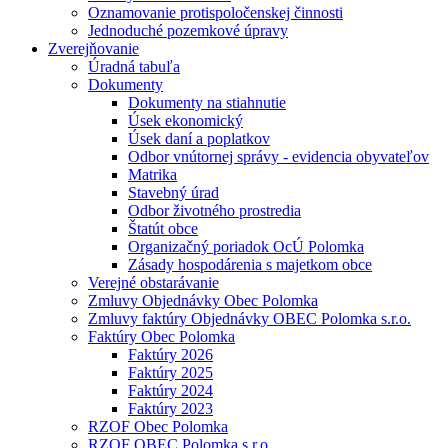
Oznamovanie protispoločenskej činnosti
Jednoduché pozemkové úpravy
Zverejňovanie
Úradná tabuľa
Dokumenty
Dokumenty na stiahnutie
Úsek ekonomický
Úsek daní a poplatkov
Odbor vnútornej správy - evidencia obyvateľov
Matrika
Stavebný úrad
Odbor životného prostredia
Štatút obce
Organizačný poriadok OcÚ Polomka
Zásady hospodárenia s majetkom obce
Verejné obstarávanie
Zmluvy Objednávky Obec Polomka
Zmluvy faktúry Objednávky OBEC Polomka s.r.o.
Faktúry Obec Polomka
Faktúry 2026
Faktúry 2025
Faktúry 2024
Faktúry 2023
RZOF Obec Polomka
RZOF OBEC Polomka s.r.o