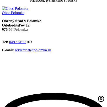
Facebook lyžiarskeho strediska
Obec
Polomka
Obecný úrad v Polomke
Osloboditeľov 12
976 66 Polomka
Tel:
048 / 619 3
103
E-mail:
sekretariat@polomka.sk