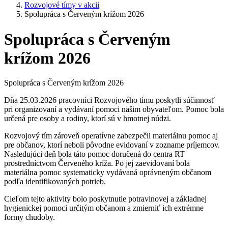
Rozvojové tímy v akcii
Spolupráca s Červeným krížom 2026
Spolupráca s Červeným
krížom 2026
Spolupráca s Červeným krížom 2026
Dňa 25.03.2026 pracovníci Rozvojového tímu poskytli súčinnosť
pri organizovaní a vydávaní pomoci našim obyvateľom. Pomoc bola
určená pre osoby a rodiny, ktorí sú v hmotnej núdzi.
Rozvojový tím zároveň operatívne zabezpečil materiálnu pomoc aj
pre občanov, ktorí neboli pôvodne evidovaní v zozname príjemcov.
Nasledujúci deň bola táto pomoc doručená do centra RT
prostredníctvom Červeného kríža. Po jej zaevidovaní bola
materiálna pomoc systematicky vydávaná oprávneným občanom
podľa identifikovaných potrieb.
Cieľom tejto aktivity bolo poskytnutie potravinovej a základnej
hygienickej pomoci určitým občanom a zmierniť ich extrémne
formy chudoby.