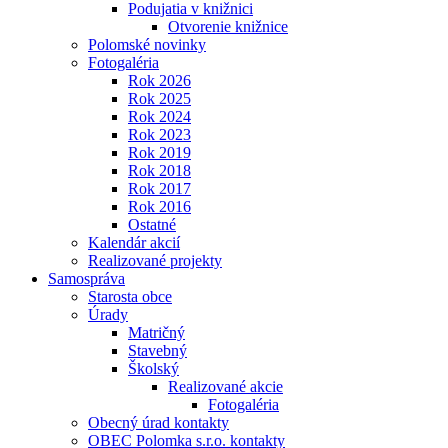
Podujatia v knižnici
Otvorenie knižnice
Polomské novinky
Fotogaléria
Rok 2026
Rok 2025
Rok 2024
Rok 2023
Rok 2019
Rok 2018
Rok 2017
Rok 2016
Ostatné
Kalendár akcií
Realizované projekty
Samospráva
Starosta obce
Úrady
Matričný
Stavebný
Školský
Realizované akcie
Fotogaléria
Obecný úrad kontakty
OBEC Polomka s.r.o. kontakty