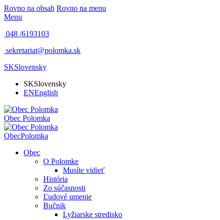
Rovno na obsah
Rovno na menu
Menu
048 /
6193103
sekretariat@polomka.sk
SK
Slovensky
SK
Slovensky
EN
English
Obec
Polomka
Obec
Polomka
Obec
O Polomke
Musíte vidieť
História
Zo súčasnosti
Ľudové umenie
Bučnik
Lyžiarske stredisko