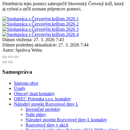
Distribúciu tejto pomoci zabezpečil Slovenský Červený kríž, ktorý
aj vybral a určil zoznam príjemcov pomoci.
Dátum vloženia:
27. 3. 2026 7:43
Dátum poslednej aktualizácie:
27. 3. 2026 7:44
Autor:
Správca Webu
Samospráva
Starosta obce
Úrady
Obecný úrad kontakty
OBEC Polomka s.r.o. kontakty
Národný projekt Rozvojové tímy I.
Investičné projekty
Naše plány
Národný projekt Rozvojové tímy I. kontakty
Rozvojové tímy v akcii