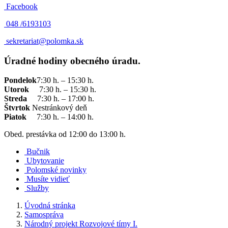
Facebook
048 /
6193103
sekretariat@polomka.sk
Úradné hodiny obecného úradu.
Pondelok
7:30 h. – 15:30 h.
Utorok
7:30 h. – 15:30 h.
Streda
7:30 h. – 17:00 h.
Štvrtok
Nestránkový deň
Piatok
7:30 h. – 14:00 h.
Obed. prestávka od 12:00 do 13:00 h.
Bučnik
Ubytovanie
Polomské novinky
Musíte vidieť
Služby
Úvodná stránka
Samospráva
Národný projekt Rozvojové tímy I.