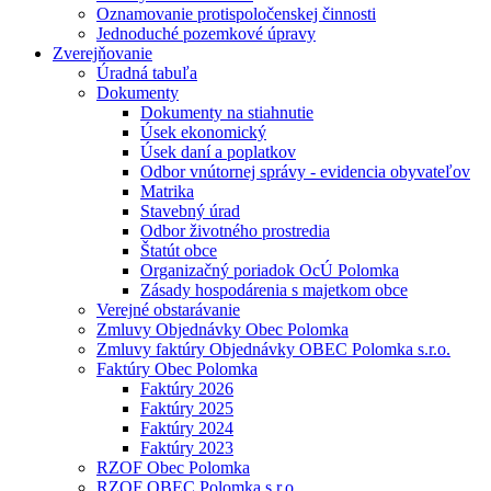
Oznamovanie protispoločenskej činnosti
Jednoduché pozemkové úpravy
Zverejňovanie
Úradná tabuľa
Dokumenty
Dokumenty na stiahnutie
Úsek ekonomický
Úsek daní a poplatkov
Odbor vnútornej správy - evidencia obyvateľov
Matrika
Stavebný úrad
Odbor životného prostredia
Štatút obce
Organizačný poriadok OcÚ Polomka
Zásady hospodárenia s majetkom obce
Verejné obstarávanie
Zmluvy Objednávky Obec Polomka
Zmluvy faktúry Objednávky OBEC Polomka s.r.o.
Faktúry Obec Polomka
Faktúry 2026
Faktúry 2025
Faktúry 2024
Faktúry 2023
RZOF Obec Polomka
RZOF OBEC Polomka s.r.o