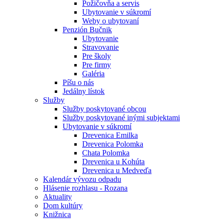
Požičovňa a servis
Ubytovanie v súkromí
Weby o ubytovaní
Penzión Bučnik
Ubytovanie
Stravovanie
Pre školy
Pre firmy
Galéria
Píšu o nás
Jedálny lístok
Služby
Služby poskytované obcou
Služby poskytované inými subjektami
Ubytovanie v súkromí
Drevenica Emilka
Drevenica Polomka
Chata Polomka
Drevenica u Kohúta
Drevenica u Medveďa
Kalendár vývozu odpadu
Hlásenie rozhlasu - Rozana
Aktuality
Dom kultúry
Knižnica