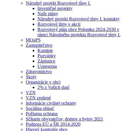
Národný projekt Rozvojové tímy I.
Investičné projekty
Naše plány
Národný projekt Rozvojové tímy I. kontakty
Rozvojové tímy v akcii
Rozvojový plán obce Polomka 2024-2030 v
rámci Národného projektu Rozvojové tímy I.
MOaPS
Zastupiteľstvo
Komisie
Pozvánky
Zápisnice
Uznesenia
Zdravotníctvo
Školy
Organizácie v obci
2% z Vašich daní
VZN
VZN zrušené
Informácie civilnej ochrany
Sociálna oblasť
Požiarna ochrana
Sčítanie obyvateľov, domov a bytov 2021
Podpora EÚ a ŠR 2014-2020
Hlavný kontrolór obce