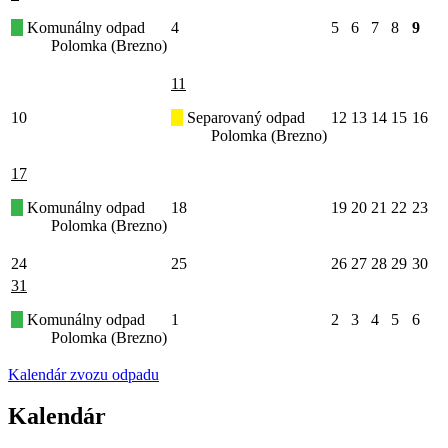
Komunálny odpad
4
5
6
7
8
9
Polomka (Brezno)
11
10
Separovaný odpad
12
13
14
15
16
Polomka (Brezno)
17
Komunálny odpad
18
19
20
21
22
23
Polomka (Brezno)
24
25
26
27
28
29
30
31
Komunálny odpad
1
2
3
4
5
6
Polomka (Brezno)
Kalendár zvozu odpadu
Kalendár