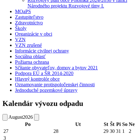
Rozvojový plán obce Polomka 2024-2030 v rámci
Národného projektu Rozvojové tímy I.
MOaPS
Zastupiteľstvo
Zdravotníctvo
Školy
Organizácie v obci
VZN
VZN zrušené
Informácie civilnej ochrany
Sociálna oblasť
Požiarna ochrana
Sčítanie obyvateľov, domov a bytov 2021
Podpora EÚ a ŠR 2014-2020
Hlavný kontrolór obce
Oznamovanie protispoločenskej činnosti
Jednoduché pozemkové úpravy
Kalendár vývozu odpadu
August
2026
Po
Ut
St
Št
Pi
So
Ne
27
28
29
30
31
1
2
3