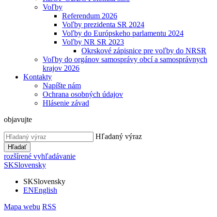
Voľby
Referendum 2026
Voľby prezidenta SR 2024
Voľby do Európskeho parlamentu 2024
Voľby NR SR 2023
Okrskové zápisnice pre voľby do NRSR
Voľby do orgánov samosprávy obcí a samosprávnych
krajov 2026
Kontakty
Napíšte nám
Ochrana osobných údajov
Hlásenie závad
objavujte
Hľadaný výraz
Hľadať
rozšírené vyhľadávanie
SK
Slovensky
SK
Slovensky
EN
English
Mapa webu
RSS