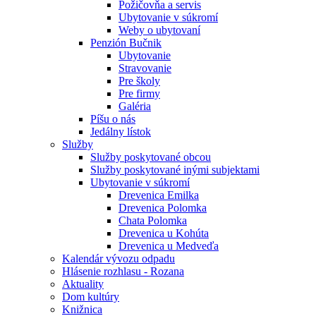
Požičovňa a servis
Ubytovanie v súkromí
Weby o ubytovaní
Penzión Bučnik
Ubytovanie
Stravovanie
Pre školy
Pre firmy
Galéria
Píšu o nás
Jedálny lístok
Služby
Služby poskytované obcou
Služby poskytované inými subjektami
Ubytovanie v súkromí
Drevenica Emilka
Drevenica Polomka
Chata Polomka
Drevenica u Kohúta
Drevenica u Medveďa
Kalendár vývozu odpadu
Hlásenie rozhlasu - Rozana
Aktuality
Dom kultúry
Knižnica