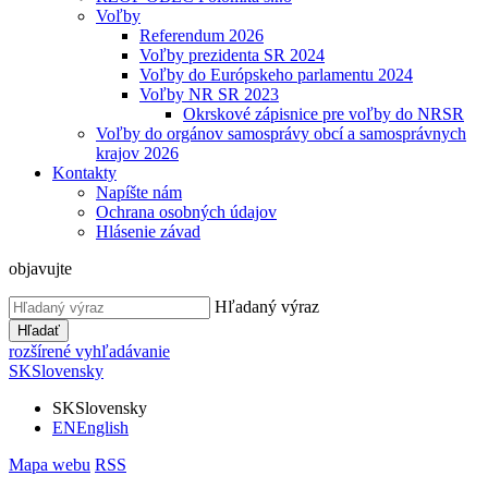
Voľby
Referendum 2026
Voľby prezidenta SR 2024
Voľby do Európskeho parlamentu 2024
Voľby NR SR 2023
Okrskové zápisnice pre voľby do NRSR
Voľby do orgánov samosprávy obcí a samosprávnych
krajov 2026
Kontakty
Napíšte nám
Ochrana osobných údajov
Hlásenie závad
objavujte
Hľadaný výraz
Hľadať
rozšírené vyhľadávanie
SK
Slovensky
SK
Slovensky
EN
English
Mapa webu
RSS