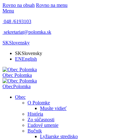
Rovno na obsah
Rovno na menu
Menu
048 /
6193103
sekretariat@polomka.sk
SK
Slovensky
SK
Slovensky
EN
English
Obec
Polomka
Obec
Polomka
Obec
O Polomke
Musíte vidieť
História
Zo súčasnosti
Ľudové umenie
Bučnik
Lyžiarske stredisko