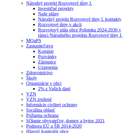
Národný projekt Rozvojové tímy I.
Investičné projekty
Naše plány
Národný projekt Rozvojové tímy I. kontakty
Rozvojové tímy v akcii
Rozvojový plán obce Polomka 2024-2030 v
rámci Národného projektu Rozvojové tímy I.
MOaPS
Zastupiteľstvo
Komisie
Pozvánky
Zápisnice
Uznesenia
Zdravotníctvo
Školy
Organizácie v obci
2% z Vašich daní
VZN
VZN zrušené
Informácie civilnej ochrany
Sociálna oblasť
Požiarna ochrana
Sčítanie obyvateľov, domov a bytov 2021
Podpora EÚ a ŠR 2014-2020
Hlavný kontrolór obce