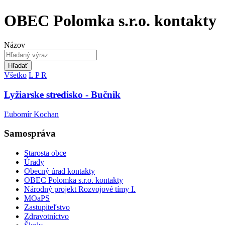
OBEC Polomka s.r.o. kontakty
Názov
Hľadať
Všetko
L
P
R
Lyžiarske stredisko - Bučnik
Ľubomír Kochan
Samospráva
Starosta obce
Úrady
Obecný úrad kontakty
OBEC Polomka s.r.o. kontakty
Národný projekt Rozvojové tímy I.
MOaPS
Zastupiteľstvo
Zdravotníctvo