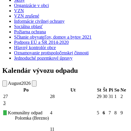
Školy
Organizácie v obci
VZN
VZN zrušené
Informácie civilnej ochrany
Sociálna oblasť
Požiarna ochrana
Sčítanie obyvateľov, domov a bytov 2021
Podpora EÚ a ŠR 2014-2020
Hlavný kontrolór obce
Oznamovanie protispoločenskej činnosti
Jednoduché pozemkové úpravy
Kalendár vývozu odpadu
August
2026
Po
Ut
St
Št
Pi
So
Ne
27
28
29
30
31
1
2
3
Komunálny odpad
4
5
6
7
8
9
Polomka (Brezno)
11