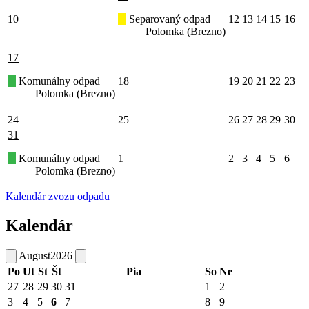
10
Separovaný odpad
12
13
14
15
16
Polomka (Brezno)
17
Komunálny odpad
18
19
20
21
22
23
Polomka (Brezno)
24
25
26
27
28
29
30
31
Komunálny odpad
1
2
3
4
5
6
Polomka (Brezno)
Kalendár zvozu odpadu
Kalendár
August
2026
Po
Ut
St
Št
Pia
So
Ne
27
28
29
30
31
1
2
3
4
5
6
7
8
9