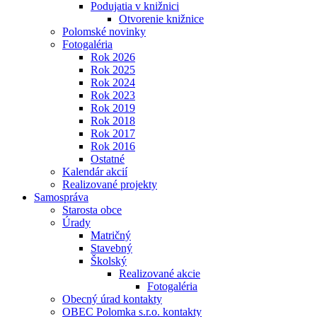
Podujatia v knižnici
Otvorenie knižnice
Polomské novinky
Fotogaléria
Rok 2026
Rok 2025
Rok 2024
Rok 2023
Rok 2019
Rok 2018
Rok 2017
Rok 2016
Ostatné
Kalendár akcií
Realizované projekty
Samospráva
Starosta obce
Úrady
Matričný
Stavebný
Školský
Realizované akcie
Fotogaléria
Obecný úrad kontakty
OBEC Polomka s.r.o. kontakty