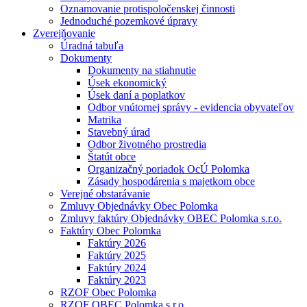
Oznamovanie protispoločenskej činnosti
Jednoduché pozemkové úpravy
Zverejňovanie
Úradná tabuľa
Dokumenty
Dokumenty na stiahnutie
Úsek ekonomický
Úsek daní a poplatkov
Odbor vnútornej správy - evidencia obyvateľov
Matrika
Stavebný úrad
Odbor životného prostredia
Štatút obce
Organizačný poriadok OcÚ Polomka
Zásady hospodárenia s majetkom obce
Verejné obstarávanie
Zmluvy Objednávky Obec Polomka
Zmluvy faktúry Objednávky OBEC Polomka s.r.o.
Faktúry Obec Polomka
Faktúry 2026
Faktúry 2025
Faktúry 2024
Faktúry 2023
RZOF Obec Polomka
RZOF OBEC Polomka s.r.o