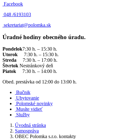
Facebook
048 /
6193103
sekretariat@polomka.sk
Úradné hodiny obecného úradu.
Pondelok
7:30 h. – 15:30 h.
Utorok
7:30 h. – 15:30 h.
Streda
7:30 h. – 17:00 h.
Štvrtok
Nestránkový deň
Piatok
7:30 h. – 14:00 h.
Obed. prestávka od 12:00 do 13:00 h.
Bučnik
Ubytovanie
Polomské novinky
Musíte vidieť
Služby
Úvodná stránka
Samospráva
OBEC Polomka s.r.o. kontakty