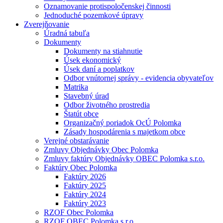
Oznamovanie protispoločenskej činnosti
Jednoduché pozemkové úpravy
Zverejňovanie
Úradná tabuľa
Dokumenty
Dokumenty na stiahnutie
Úsek ekonomický
Úsek daní a poplatkov
Odbor vnútornej správy - evidencia obyvateľov
Matrika
Stavebný úrad
Odbor životného prostredia
Štatút obce
Organizačný poriadok OcÚ Polomka
Zásady hospodárenia s majetkom obce
Verejné obstarávanie
Zmluvy Objednávky Obec Polomka
Zmluvy faktúry Objednávky OBEC Polomka s.r.o.
Faktúry Obec Polomka
Faktúry 2026
Faktúry 2025
Faktúry 2024
Faktúry 2023
RZOF Obec Polomka
RZOF OBEC Polomka s.r.o