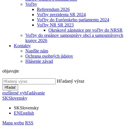
Voľby
Referendum 2026
Voľby prezidenta SR 2024
Voľby do Európskeho parlamentu 2024
Voľby NR SR 2023
Okrskové zápisnice pre voľby do NRSR
Voľby do orgánov samosprávy obcí a samosprávnych
krajov 2026
Kontakty
Napíšte nám
Ochrana osobných údajov
Hlásenie závad
objavujte
Hľadaný výraz
Hľadať
rozšírené vyhľadávanie
SK
Slovensky
SK
Slovensky
EN
English
Mapa webu
RSS