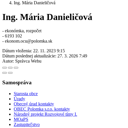
Ing. Mária Danieličová
Ing. Mária Danieličová
- ekonómka, rozpočet
- 6193 102
- ekonom.ocu@polomka.sk
Dátum vloženia:
22. 11. 2023 9:15
Dátum poslednej aktualizácie:
27. 3. 2026 7:49
Autor:
Správca Webu
Samospráva
Starosta obce
Úrady
Obecný úrad kontakty
OBEC Polomka s.r.o. kontakty
Národný projekt Rozvojové tímy I.
MOaPS
Zastupiteľstvo