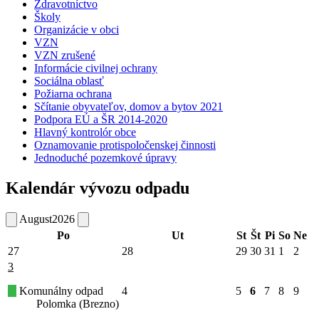
Zdravotníctvo
Školy
Organizácie v obci
VZN
VZN zrušené
Informácie civilnej ochrany
Sociálna oblasť
Požiarna ochrana
Sčítanie obyvateľov, domov a bytov 2021
Podpora EÚ a ŠR 2014-2020
Hlavný kontrolór obce
Oznamovanie protispoločenskej činnosti
Jednoduché pozemkové úpravy
Kalendár vývozu odpadu
August
2026
Po
Ut
St
Št
Pi
So
Ne
27
28
29
30
31
1
2
3
Komunálny odpad
4
5
6
7
8
9
Polomka (Brezno)