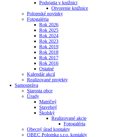
Podujatia v knižnici
Otvorenie knižnice
Polomské novinky
Fotogaléria
Rok 2026
Rok 2025
Rok 2024
Rok 2023
Rok 2019
Rok 2018
Rok 2017
Rok 2016
Ostatné
Kalendár akcií
Realizované projekty
Samospráva
Starosta obce
Úrady
Matričný
Stavebný
Školský
Realizované akcie
Fotogaléria
Obecný úrad kontakty
OBEC Polomka s.r.o. kontakty