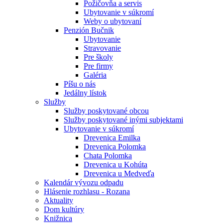
Požičovňa a servis
Ubytovanie v súkromí
Weby o ubytovaní
Penzión Bučnik
Ubytovanie
Stravovanie
Pre školy
Pre firmy
Galéria
Píšu o nás
Jedálny lístok
Služby
Služby poskytované obcou
Služby poskytované inými subjektami
Ubytovanie v súkromí
Drevenica Emilka
Drevenica Polomka
Chata Polomka
Drevenica u Kohúta
Drevenica u Medveďa
Kalendár vývozu odpadu
Hlásenie rozhlasu - Rozana
Aktuality
Dom kultúry
Knižnica