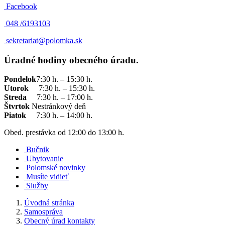
Facebook
048 /
6193103
sekretariat@polomka.sk
Úradné hodiny obecného úradu.
Pondelok
7:30 h. – 15:30 h.
Utorok
7:30 h. – 15:30 h.
Streda
7:30 h. – 17:00 h.
Štvrtok
Nestránkový deň
Piatok
7:30 h. – 14:00 h.
Obed. prestávka od 12:00 do 13:00 h.
Bučnik
Ubytovanie
Polomské novinky
Musíte vidieť
Služby
Úvodná stránka
Samospráva
Obecný úrad kontakty