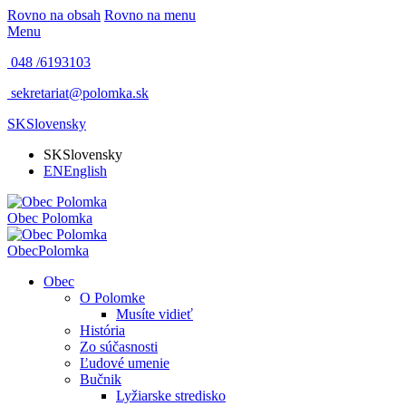
Rovno na obsah
Rovno na menu
Menu
048 /
6193103
sekretariat@polomka.sk
SK
Slovensky
SK
Slovensky
EN
English
Obec
Polomka
Obec
Polomka
Obec
O Polomke
Musíte vidieť
História
Zo súčasnosti
Ľudové umenie
Bučnik
Lyžiarske stredisko