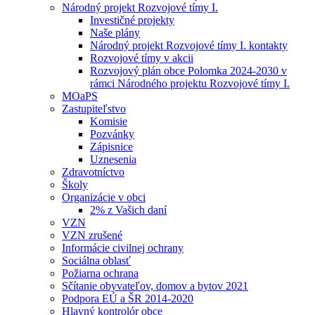
Národný projekt Rozvojové tímy I.
Investičné projekty
Naše plány
Národný projekt Rozvojové tímy I. kontakty
Rozvojové tímy v akcii
Rozvojový plán obce Polomka 2024-2030 v
rámci Národného projektu Rozvojové tímy I.
MOaPS
Zastupiteľstvo
Komisie
Pozvánky
Zápisnice
Uznesenia
Zdravotníctvo
Školy
Organizácie v obci
2% z Vašich daní
VZN
VZN zrušené
Informácie civilnej ochrany
Sociálna oblasť
Požiarna ochrana
Sčítanie obyvateľov, domov a bytov 2021
Podpora EÚ a ŠR 2014-2020
Hlavný kontrolór obce