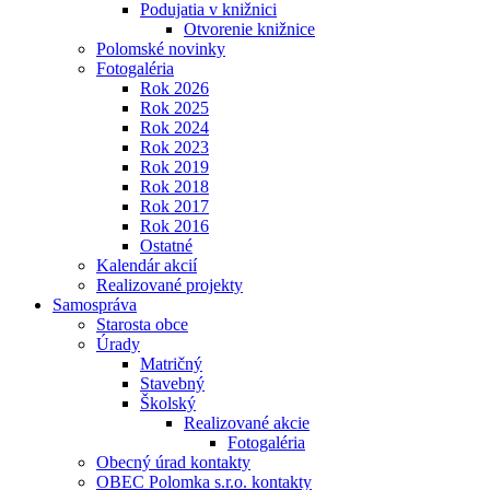
Podujatia v knižnici
Otvorenie knižnice
Polomské novinky
Fotogaléria
Rok 2026
Rok 2025
Rok 2024
Rok 2023
Rok 2019
Rok 2018
Rok 2017
Rok 2016
Ostatné
Kalendár akcií
Realizované projekty
Samospráva
Starosta obce
Úrady
Matričný
Stavebný
Školský
Realizované akcie
Fotogaléria
Obecný úrad kontakty
OBEC Polomka s.r.o. kontakty