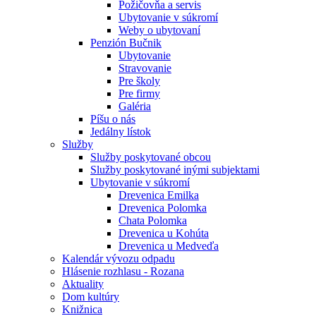
Požičovňa a servis
Ubytovanie v súkromí
Weby o ubytovaní
Penzión Bučnik
Ubytovanie
Stravovanie
Pre školy
Pre firmy
Galéria
Píšu o nás
Jedálny lístok
Služby
Služby poskytované obcou
Služby poskytované inými subjektami
Ubytovanie v súkromí
Drevenica Emilka
Drevenica Polomka
Chata Polomka
Drevenica u Kohúta
Drevenica u Medveďa
Kalendár vývozu odpadu
Hlásenie rozhlasu - Rozana
Aktuality
Dom kultúry
Knižnica