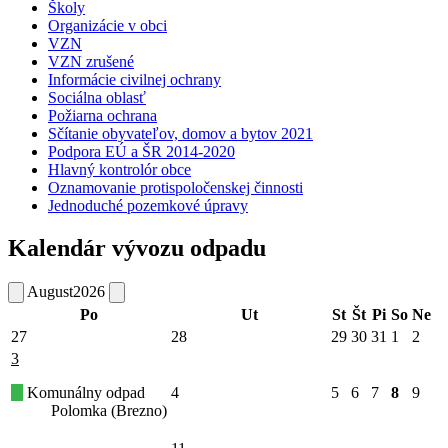
Školy
Organizácie v obci
VZN
VZN zrušené
Informácie civilnej ochrany
Sociálna oblasť
Požiarna ochrana
Sčítanie obyvateľov, domov a bytov 2021
Podpora EÚ a ŠR 2014-2020
Hlavný kontrolór obce
Oznamovanie protispoločenskej činnosti
Jednoduché pozemkové úpravy
Kalendár vývozu odpadu
August
2026
Po
Ut
St
Št
Pi
So
Ne
27
28
29
30
31
1
2
3
Komunálny odpad
4
5
6
7
8
9
Polomka (Brezno)