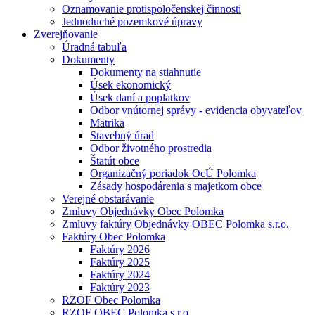
Oznamovanie protispoločenskej činnosti
Jednoduché pozemkové úpravy
Zverejňovanie
Úradná tabuľa
Dokumenty
Dokumenty na stiahnutie
Úsek ekonomický
Úsek daní a poplatkov
Odbor vnútornej správy - evidencia obyvateľov
Matrika
Stavebný úrad
Odbor životného prostredia
Štatút obce
Organizačný poriadok OcÚ Polomka
Zásady hospodárenia s majetkom obce
Verejné obstarávanie
Zmluvy Objednávky Obec Polomka
Zmluvy faktúry Objednávky OBEC Polomka s.r.o.
Faktúry Obec Polomka
Faktúry 2026
Faktúry 2025
Faktúry 2024
Faktúry 2023
RZOF Obec Polomka
RZOF OBEC Polomka s.r.o