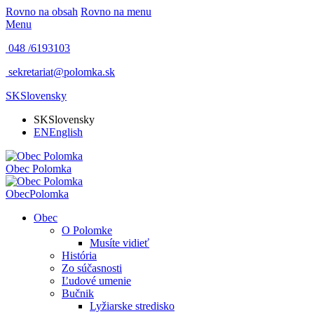
Rovno na obsah
Rovno na menu
Menu
048 /
6193103
sekretariat@polomka.sk
SK
Slovensky
SK
Slovensky
EN
English
Obec
Polomka
Obec
Polomka
Obec
O Polomke
Musíte vidieť
História
Zo súčasnosti
Ľudové umenie
Bučnik
Lyžiarske stredisko