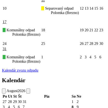
11
10
Separovaný odpad
12
13
14
15
16
Polomka (Brezno)
17
Komunálny odpad
18
19
20
21
22
23
Polomka (Brezno)
24
25
26
27
28
29
30
31
Komunálny odpad
1
2
3
4
5
6
Polomka (Brezno)
Kalendár zvozu odpadu
Kalendár
August
2026
Po
Ut
St
Št
Pia
So
Ne
27
28
29
30
31
1
2
3
4
5
6
7
8
9