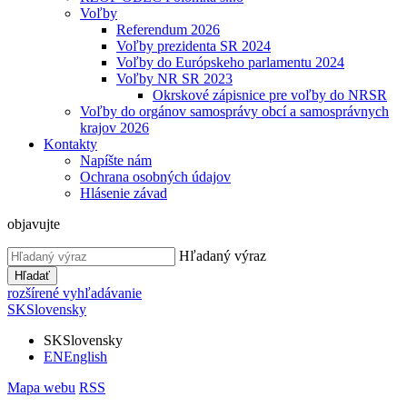
Voľby
Referendum 2026
Voľby prezidenta SR 2024
Voľby do Európskeho parlamentu 2024
Voľby NR SR 2023
Okrskové zápisnice pre voľby do NRSR
Voľby do orgánov samosprávy obcí a samosprávnych
krajov 2026
Kontakty
Napíšte nám
Ochrana osobných údajov
Hlásenie závad
objavujte
Hľadaný výraz
Hľadať
rozšírené vyhľadávanie
SK
Slovensky
SK
Slovensky
EN
English
Mapa webu
RSS