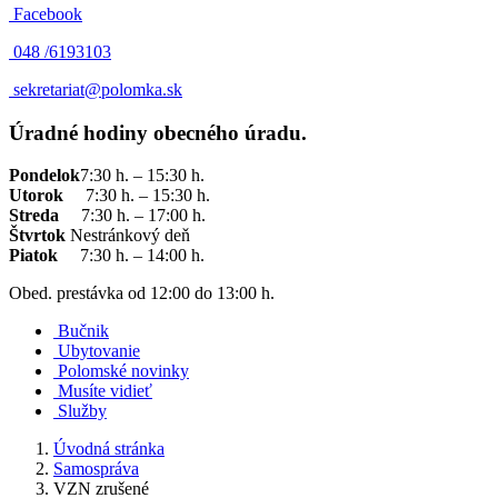
Facebook
048 /
6193103
sekretariat@polomka.sk
Úradné hodiny obecného úradu.
Pondelok
7:30 h. – 15:30 h.
Utorok
7:30 h. – 15:30 h.
Streda
7:30 h. – 17:00 h.
Štvrtok
Nestránkový deň
Piatok
7:30 h. – 14:00 h.
Obed. prestávka od 12:00 do 13:00 h.
Bučnik
Ubytovanie
Polomské novinky
Musíte vidieť
Služby
Úvodná stránka
Samospráva
VZN zrušené