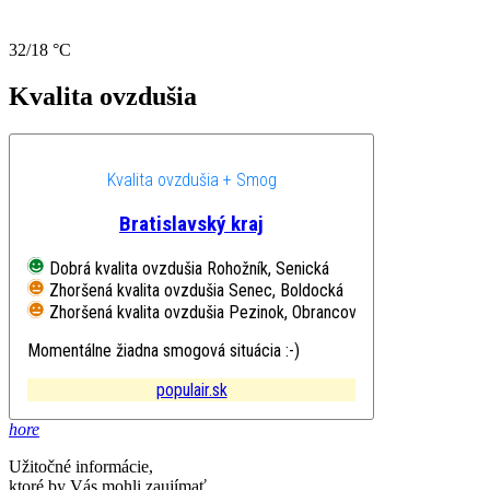
32/18 °C
Kvalita ovzdušia
Kvalita ovzdušia + Smog
Bratislavský kraj
Dobrá kvalita ovzdušia
Rohožník, Senická
Zhoršená kvalita ovzdušia
Senec, Boldocká
Zhoršená kvalita ovzdušia
Pezinok, Obrancov mieru
Momentálne žiadna smogová situácia :-)
populair.sk
hore
Užitočné informácie,
ktoré by Vás mohli zaujímať