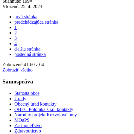
Stiahnuté: 199×
Vložené:
25. 4. 2023
prvá stránka
predchádzajúca stránka
1
2
3
4
ďalšia stránka
posledná stránka
Zobrazené
41
-
60
z 64
Zobraziť všetko
Samospráva
Starosta obce
Úrady
Obecný úrad kontakty
OBEC Polomka s.r.o. kontakty
Národný projekt Rozvojové tímy I.
MOaPS
Zastupiteľstvo
Zdravotníctvo