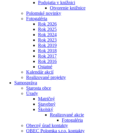
Podujatia v knižnici
Otvorenie knižnice
Polomské novinky
Fotogaléria
Rok 2026
Rok 2025
Rok 2024
Rok 2023
Rok 2019
Rok 2018
Rok 2017
Rok 2016
Ostatné
Kalendár akcií
Realizované projekty
Samospráva
Starosta obce
Úrady
Matričný
Stavebný
Školský
Realizované akcie
Fotogaléria
Obecný úrad kontakty
OBEC Polomka s.r.o. kontakty