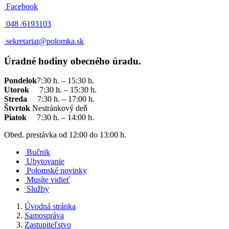
Facebook
048 /
6193103
sekretariat@polomka.sk
Úradné hodiny obecného úradu.
Pondelok
7:30 h. – 15:30 h.
Utorok
7:30 h. – 15:30 h.
Streda
7:30 h. – 17:00 h.
Štvrtok
Nestránkový deň
Piatok
7:30 h. – 14:00 h.
Obed. prestávka od 12:00 do 13:00 h.
Bučnik
Ubytovanie
Polomské novinky
Musíte vidieť
Služby
Úvodná stránka
Samospráva
Zastupiteľstvo