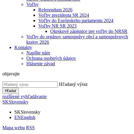
Voľby
Referendum 2026
Voľby prezidenta SR 2024
Voľby do Európskeho parlamentu 2024
Voľby NR SR 2023
Okrskové zápisnice pre voľby do NRSR
Voľby do orgánov samosprávy obcí a samosprávnych
krajov 2026
Kontakty
Napíšte nám
Ochrana osobných údajov
Hlásenie závad
objavujte
Hľadaný výraz
Hľadať
rozšírené vyhľadávanie
SK
Slovensky
SK
Slovensky
EN
English
Mapa webu
RSS