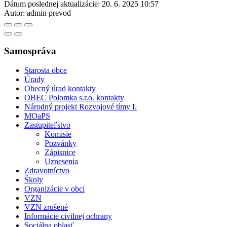
Dátum poslednej aktualizácie:
20. 6. 2025 10:57
Autor:
admin prevod
Samospráva
Starosta obce
Úrady
Obecný úrad kontakty
OBEC Polomka s.r.o. kontakty
Národný projekt Rozvojové tímy I.
MOaPS
Zastupiteľstvo
Komisie
Pozvánky
Zápisnice
Uznesenia
Zdravotníctvo
Školy
Organizácie v obci
VZN
VZN zrušené
Informácie civilnej ochrany
Sociálna oblasť