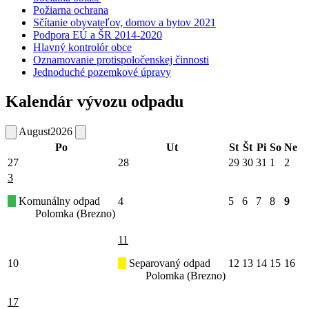
Požiarna ochrana
Sčítanie obyvateľov, domov a bytov 2021
Podpora EÚ a ŠR 2014-2020
Hlavný kontrolór obce
Oznamovanie protispoločenskej činnosti
Jednoduché pozemkové úpravy
Kalendár vývozu odpadu
August
2026
Po
Ut
St
Št
Pi
So
Ne
27
28
29
30
31
1
2
3
Komunálny odpad
4
5
6
7
8
9
Polomka (Brezno)
11
10
Separovaný odpad
12
13
14
15
16
Polomka (Brezno)
17