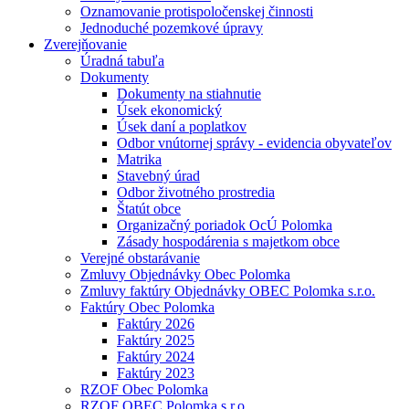
Oznamovanie protispoločenskej činnosti
Jednoduché pozemkové úpravy
Zverejňovanie
Úradná tabuľa
Dokumenty
Dokumenty na stiahnutie
Úsek ekonomický
Úsek daní a poplatkov
Odbor vnútornej správy - evidencia obyvateľov
Matrika
Stavebný úrad
Odbor životného prostredia
Štatút obce
Organizačný poriadok OcÚ Polomka
Zásady hospodárenia s majetkom obce
Verejné obstarávanie
Zmluvy Objednávky Obec Polomka
Zmluvy faktúry Objednávky OBEC Polomka s.r.o.
Faktúry Obec Polomka
Faktúry 2026
Faktúry 2025
Faktúry 2024
Faktúry 2023
RZOF Obec Polomka
RZOF OBEC Polomka s.r.o