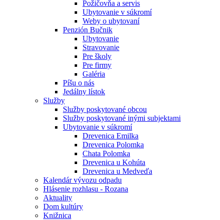
Požičovňa a servis
Ubytovanie v súkromí
Weby o ubytovaní
Penzión Bučnik
Ubytovanie
Stravovanie
Pre školy
Pre firmy
Galéria
Píšu o nás
Jedálny lístok
Služby
Služby poskytované obcou
Služby poskytované inými subjektami
Ubytovanie v súkromí
Drevenica Emilka
Drevenica Polomka
Chata Polomka
Drevenica u Kohúta
Drevenica u Medveďa
Kalendár vývozu odpadu
Hlásenie rozhlasu - Rozana
Aktuality
Dom kultúry
Knižnica