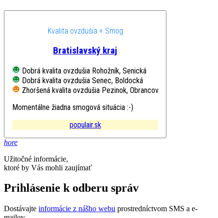
Kvalita ovzdušia + Smog
Bratislavský kraj
Dobrá kvalita ovzdušia
Rohožník, Senická
Dobrá kvalita ovzdušia
Senec, Boldocká
Zhoršená kvalita ovzdušia
Pezinok, Obrancov mieru
Momentálne žiadna smogová situácia :-)
populair.sk
hore
Užitočné informácie,
ktoré by Vás mohli zaujímať
Prihlásenie k odberu správ
Dostávajte
informácie z nášho webu
prostredníctvom SMS a e-
mailov