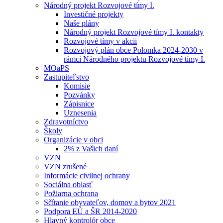
Národný projekt Rozvojové tímy I.
Investičné projekty
Naše plány
Národný projekt Rozvojové tímy I. kontakty
Rozvojové tímy v akcii
Rozvojový plán obce Polomka 2024-2030 v
rámci Národného projektu Rozvojové tímy I.
MOaPS
Zastupiteľstvo
Komisie
Pozvánky
Zápisnice
Uznesenia
Zdravotníctvo
Školy
Organizácie v obci
2% z Vašich daní
VZN
VZN zrušené
Informácie civilnej ochrany
Sociálna oblasť
Požiarna ochrana
Sčítanie obyvateľov, domov a bytov 2021
Podpora EÚ a ŠR 2014-2020
Hlavný kontrolór obce