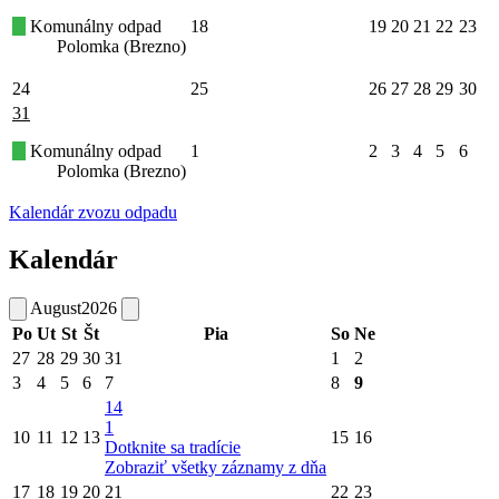
Komunálny odpad
18
19
20
21
22
23
Polomka (Brezno)
24
25
26
27
28
29
30
31
Komunálny odpad
1
2
3
4
5
6
Polomka (Brezno)
Kalendár zvozu odpadu
Kalendár
August
2026
Po
Ut
St
Št
Pia
So
Ne
27
28
29
30
31
1
2
3
4
5
6
7
8
9
14
1
10
11
12
13
15
16
Dotknite sa tradície
Zobraziť všetky záznamy z dňa
17
18
19
20
21
22
23