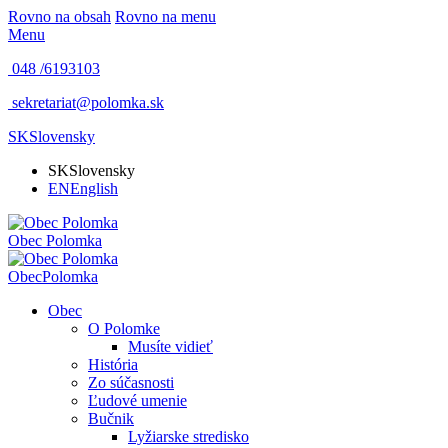
Rovno na obsah
Rovno na menu
Menu
048 /
6193103
sekretariat@polomka.sk
SK
Slovensky
SK
Slovensky
EN
English
Obec
Polomka
Obec
Polomka
Obec
O Polomke
Musíte vidieť
História
Zo súčasnosti
Ľudové umenie
Bučnik
Lyžiarske stredisko