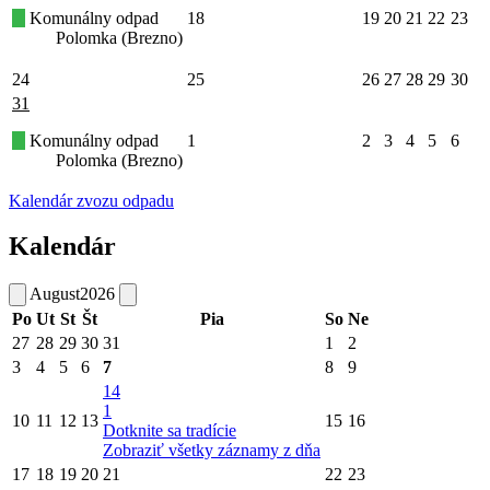
Komunálny odpad
18
19
20
21
22
23
Polomka (Brezno)
24
25
26
27
28
29
30
31
Komunálny odpad
1
2
3
4
5
6
Polomka (Brezno)
Kalendár zvozu odpadu
Kalendár
August
2026
Po
Ut
St
Št
Pia
So
Ne
27
28
29
30
31
1
2
3
4
5
6
7
8
9
14
1
10
11
12
13
15
16
Dotknite sa tradície
Zobraziť všetky záznamy z dňa
17
18
19
20
21
22
23