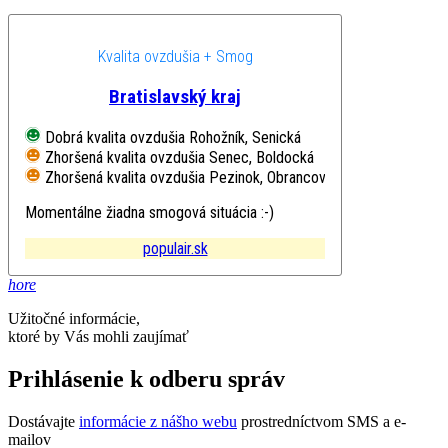
Kvalita ovzdušia + Smog
Bratislavský kraj
Dobrá kvalita ovzdušia
Rohožník, Senická
Zhoršená kvalita ovzdušia
Senec, Boldocká
Zhoršená kvalita ovzdušia
Pezinok, Obrancov mieru
Momentálne žiadna smogová situácia :-)
populair.sk
hore
Užitočné informácie,
ktoré by Vás mohli zaujímať
Prihlásenie k odberu správ
Dostávajte
informácie z nášho webu
prostredníctvom SMS a e-
mailov