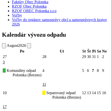
Faktúry Obec Polomka
RZOF Obec Polomka
RZOF OBEC Polomka s.r.o
Voľby
Voľby do orgánov samosprávy obcí a samosprávnych krajov
2026
Kalendár vývozu odpadu
August
2026
Po
Ut
St
Št
Pi
So
Ne
27
28
29
30
31
1
2
3
Komunálny odpad
4
5
6
7
8
9
Polomka (Brezno)
11
10
Separovaný odpad
12
13
14
15
16
Polomka (Brezno)
17