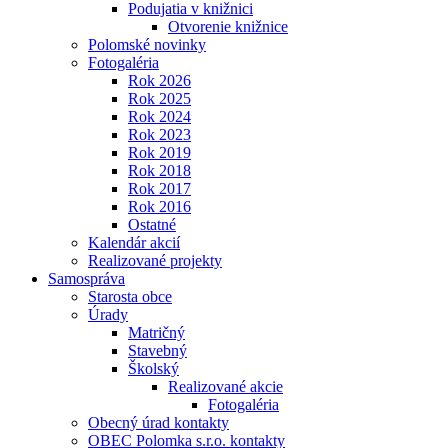
Podujatia v knižnici
Otvorenie knižnice
Polomské novinky
Fotogaléria
Rok 2026
Rok 2025
Rok 2024
Rok 2023
Rok 2019
Rok 2018
Rok 2017
Rok 2016
Ostatné
Kalendár akcií
Realizované projekty
Samospráva
Starosta obce
Úrady
Matričný
Stavebný
Školský
Realizované akcie
Fotogaléria
Obecný úrad kontakty
OBEC Polomka s.r.o. kontakty