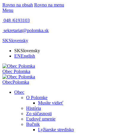
Rovno na obsah
Rovno na menu
Menu
048 /
6193103
sekretariat@polomka.sk
SK
Slovensky
SK
Slovensky
EN
English
Obec
Polomka
Obec
Polomka
Obec
O Polomke
Musíte vidieť
História
Zo súčasnosti
Ľudové umenie
Bučnik
Lyžiarske stredisko