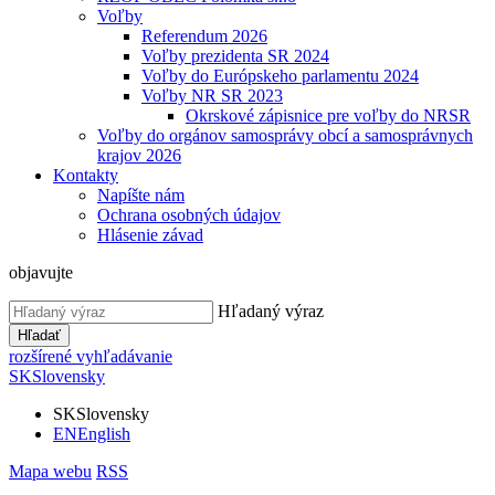
Voľby
Referendum 2026
Voľby prezidenta SR 2024
Voľby do Európskeho parlamentu 2024
Voľby NR SR 2023
Okrskové zápisnice pre voľby do NRSR
Voľby do orgánov samosprávy obcí a samosprávnych
krajov 2026
Kontakty
Napíšte nám
Ochrana osobných údajov
Hlásenie závad
objavujte
Hľadaný výraz
Hľadať
rozšírené vyhľadávanie
SK
Slovensky
SK
Slovensky
EN
English
Mapa webu
RSS