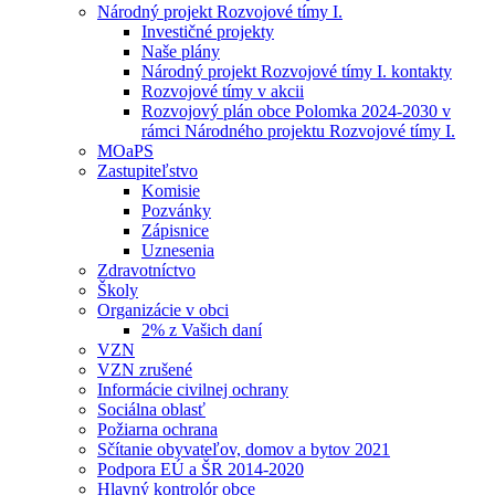
Národný projekt Rozvojové tímy I.
Investičné projekty
Naše plány
Národný projekt Rozvojové tímy I. kontakty
Rozvojové tímy v akcii
Rozvojový plán obce Polomka 2024-2030 v
rámci Národného projektu Rozvojové tímy I.
MOaPS
Zastupiteľstvo
Komisie
Pozvánky
Zápisnice
Uznesenia
Zdravotníctvo
Školy
Organizácie v obci
2% z Vašich daní
VZN
VZN zrušené
Informácie civilnej ochrany
Sociálna oblasť
Požiarna ochrana
Sčítanie obyvateľov, domov a bytov 2021
Podpora EÚ a ŠR 2014-2020
Hlavný kontrolór obce