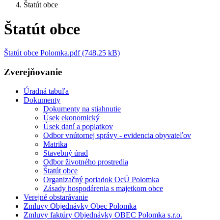
Štatút obce
Štatút obce
Štatút obce Polomka.pdf (748.25 kB)
Zverejňovanie
Úradná tabuľa
Dokumenty
Dokumenty na stiahnutie
Úsek ekonomický
Úsek daní a poplatkov
Odbor vnútornej správy - evidencia obyvateľov
Matrika
Stavebný úrad
Odbor životného prostredia
Štatút obce
Organizačný poriadok OcÚ Polomka
Zásady hospodárenia s majetkom obce
Verejné obstarávanie
Zmluvy Objednávky Obec Polomka
Zmluvy faktúry Objednávky OBEC Polomka s.r.o.