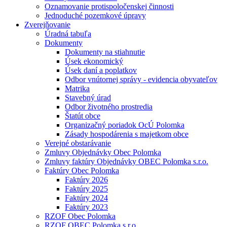
Oznamovanie protispoločenskej činnosti
Jednoduché pozemkové úpravy
Zverejňovanie
Úradná tabuľa
Dokumenty
Dokumenty na stiahnutie
Úsek ekonomický
Úsek daní a poplatkov
Odbor vnútornej správy - evidencia obyvateľov
Matrika
Stavebný úrad
Odbor životného prostredia
Štatút obce
Organizačný poriadok OcÚ Polomka
Zásady hospodárenia s majetkom obce
Verejné obstarávanie
Zmluvy Objednávky Obec Polomka
Zmluvy faktúry Objednávky OBEC Polomka s.r.o.
Faktúry Obec Polomka
Faktúry 2026
Faktúry 2025
Faktúry 2024
Faktúry 2023
RZOF Obec Polomka
RZOF OBEC Polomka s.r.o