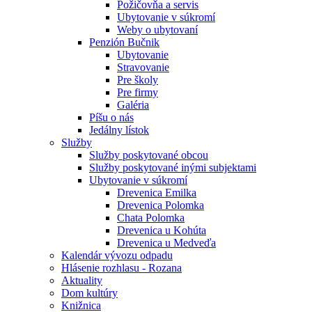
Požičovňa a servis
Ubytovanie v súkromí
Weby o ubytovaní
Penzión Bučnik
Ubytovanie
Stravovanie
Pre školy
Pre firmy
Galéria
Píšu o nás
Jedálny lístok
Služby
Služby poskytované obcou
Služby poskytované inými subjektami
Ubytovanie v súkromí
Drevenica Emilka
Drevenica Polomka
Chata Polomka
Drevenica u Kohúta
Drevenica u Medveďa
Kalendár vývozu odpadu
Hlásenie rozhlasu - Rozana
Aktuality
Dom kultúry
Knižnica