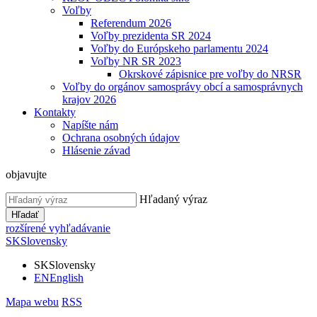
Voľby
Referendum 2026
Voľby prezidenta SR 2024
Voľby do Európskeho parlamentu 2024
Voľby NR SR 2023
Okrskové zápisnice pre voľby do NRSR
Voľby do orgánov samosprávy obcí a samosprávnych
krajov 2026
Kontakty
Napíšte nám
Ochrana osobných údajov
Hlásenie závad
objavujte
Hľadaný výraz
Hľadať
rozšírené vyhľadávanie
SK
Slovensky
SK
Slovensky
EN
English
Mapa webu
RSS