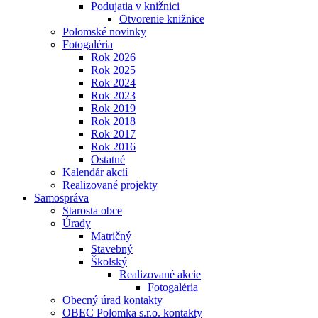
Podujatia v knižnici
Otvorenie knižnice
Polomské novinky
Fotogaléria
Rok 2026
Rok 2025
Rok 2024
Rok 2023
Rok 2019
Rok 2018
Rok 2017
Rok 2016
Ostatné
Kalendár akcií
Realizované projekty
Samospráva
Starosta obce
Úrady
Matričný
Stavebný
Školský
Realizované akcie
Fotogaléria
Obecný úrad kontakty
OBEC Polomka s.r.o. kontakty