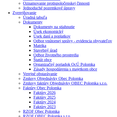
Oznamovanie protispoločenskej činnosti
Jednoduché pozemkové úpravy
Zverejňovanie
Úradná tabuľa
Dokumenty
Dokumenty na stiahnutie
Úsek ekonomický
Úsek daní a poplatkov
Odbor vnútornej správy - evidencia obyvateľov
Matrika
Stavebný úrad
Odbor životného prostredia
Štatút obce
Organizačný poriadok OcÚ Polomka
Zásady hospodárenia s majetkom obce
Verejné obstarávanie
Zmluvy Objednávky Obec Polomka
Zmluvy faktúry Objednávky OBEC Polomka s.r.o.
Faktúry Obec Polomka
Faktúry 2026
Faktúry 2025
Faktúry 2024
Faktúry 2023
RZOF Obec Polomka
RZOF OBEC Polomka s.r.o