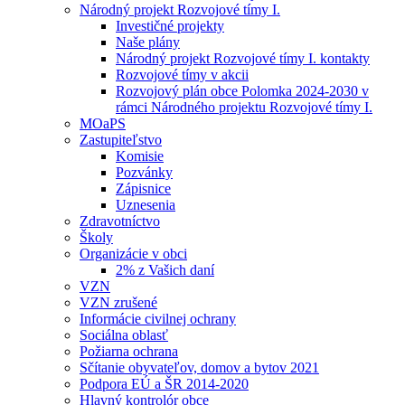
Národný projekt Rozvojové tímy I.
Investičné projekty
Naše plány
Národný projekt Rozvojové tímy I. kontakty
Rozvojové tímy v akcii
Rozvojový plán obce Polomka 2024-2030 v
rámci Národného projektu Rozvojové tímy I.
MOaPS
Zastupiteľstvo
Komisie
Pozvánky
Zápisnice
Uznesenia
Zdravotníctvo
Školy
Organizácie v obci
2% z Vašich daní
VZN
VZN zrušené
Informácie civilnej ochrany
Sociálna oblasť
Požiarna ochrana
Sčítanie obyvateľov, domov a bytov 2021
Podpora EÚ a ŠR 2014-2020
Hlavný kontrolór obce