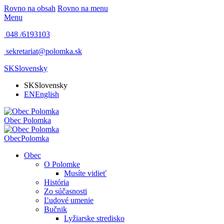
Rovno na obsah
Rovno na menu
Menu
048 /
6193103
sekretariat@polomka.sk
SK
Slovensky
SK
Slovensky
EN
English
Obec
Polomka
Obec
Polomka
Obec
O Polomke
Musíte vidieť
História
Zo súčasnosti
Ľudové umenie
Bučnik
Lyžiarske stredisko