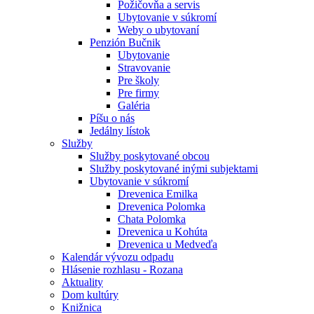
Požičovňa a servis
Ubytovanie v súkromí
Weby o ubytovaní
Penzión Bučnik
Ubytovanie
Stravovanie
Pre školy
Pre firmy
Galéria
Píšu o nás
Jedálny lístok
Služby
Služby poskytované obcou
Služby poskytované inými subjektami
Ubytovanie v súkromí
Drevenica Emilka
Drevenica Polomka
Chata Polomka
Drevenica u Kohúta
Drevenica u Medveďa
Kalendár vývozu odpadu
Hlásenie rozhlasu - Rozana
Aktuality
Dom kultúry
Knižnica