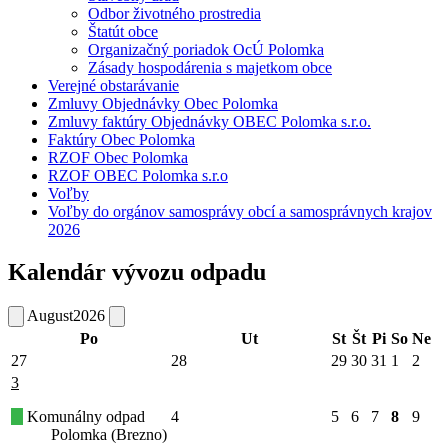
Odbor životného prostredia
Štatút obce
Organizačný poriadok OcÚ Polomka
Zásady hospodárenia s majetkom obce
Verejné obstarávanie
Zmluvy Objednávky Obec Polomka
Zmluvy faktúry Objednávky OBEC Polomka s.r.o.
Faktúry Obec Polomka
RZOF Obec Polomka
RZOF OBEC Polomka s.r.o
Voľby
Voľby do orgánov samosprávy obcí a samosprávnych krajov
2026
Kalendár vývozu odpadu
August
2026
Po
Ut
St
Št
Pi
So
Ne
27
28
29
30
31
1
2
3
Komunálny odpad
4
5
6
7
8
9
Polomka (Brezno)