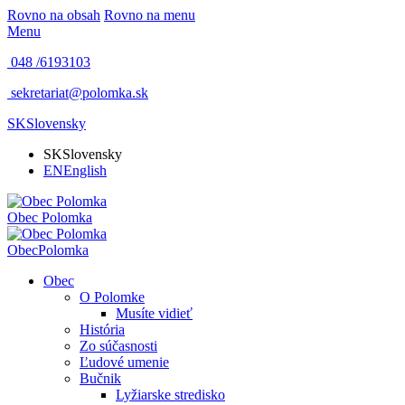
Rovno na obsah
Rovno na menu
Menu
048 /
6193103
sekretariat@polomka.sk
SK
Slovensky
SK
Slovensky
EN
English
Obec
Polomka
Obec
Polomka
Obec
O Polomke
Musíte vidieť
História
Zo súčasnosti
Ľudové umenie
Bučnik
Lyžiarske stredisko