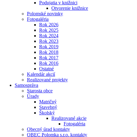
Podujatia v knižnici
Otvorenie knižnice
Polomské novinky
Fotogaléria
Rok 2026
Rok 2025
Rok 2024
Rok 2023
Rok 2019
Rok 2018
Rok 2017
Rok 2016
Ostatné
Kalendár akcií
Realizované projekty
Samospráva
Starosta obce
Úrady
Matričný
Stavebný
Školský
Realizované akcie
Fotogaléria
Obecný úrad kontakty
OBEC Polomka s.r.o. kontakty