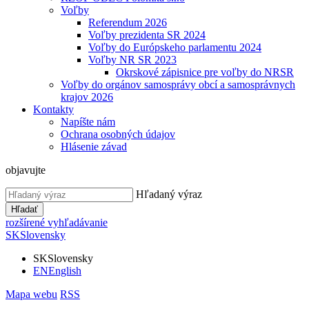
Voľby
Referendum 2026
Voľby prezidenta SR 2024
Voľby do Európskeho parlamentu 2024
Voľby NR SR 2023
Okrskové zápisnice pre voľby do NRSR
Voľby do orgánov samosprávy obcí a samosprávnych
krajov 2026
Kontakty
Napíšte nám
Ochrana osobných údajov
Hlásenie závad
objavujte
Hľadaný výraz
Hľadať
rozšírené vyhľadávanie
SK
Slovensky
SK
Slovensky
EN
English
Mapa webu
RSS