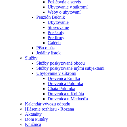
Požičovňa a servis
Ubytovanie v súkromí
Weby o ubytovaní
Penzión Bučnik
Ubytovanie
Stravovanie
Pre školy
Pre firmy
Galéria
Píšu o nás
Jedálny lístok
Služby
Služby poskytované obcou
Služby poskytované inými subjektami
Ubytovanie v súkromí
Drevenica Emilka
Drevenica Polomka
Chata Polomka
Drevenica u Kohúta
Drevenica u Medveďa
Kalendár vývozu odpadu
Hlásenie rozhlasu - Rozana
Aktuality
Dom kultúry
Knižnica