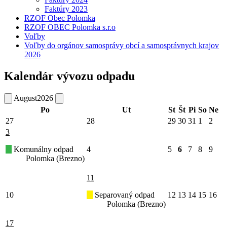
Faktúry 2023
RZOF Obec Polomka
RZOF OBEC Polomka s.r.o
Voľby
Voľby do orgánov samosprávy obcí a samosprávnych krajov
2026
Kalendár vývozu odpadu
August
2026
Po
Ut
St
Št
Pi
So
Ne
27
28
29
30
31
1
2
3
Komunálny odpad
4
5
6
7
8
9
Polomka (Brezno)
11
10
Separovaný odpad
12
13
14
15
16
Polomka (Brezno)
17