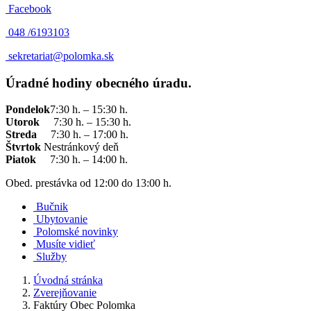
Facebook
048 /
6193103
sekretariat@polomka.sk
Úradné hodiny obecného úradu.
Pondelok
7:30 h. – 15:30 h.
Utorok
7:30 h. – 15:30 h.
Streda
7:30 h. – 17:00 h.
Štvrtok
Nestránkový deň
Piatok
7:30 h. – 14:00 h.
Obed. prestávka od 12:00 do 13:00 h.
Bučnik
Ubytovanie
Polomské novinky
Musíte vidieť
Služby
Úvodná stránka
Zverejňovanie
Faktúry Obec Polomka