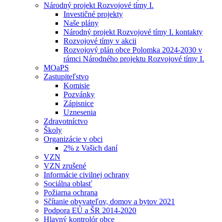
Národný projekt Rozvojové tímy I.
Investičné projekty
Naše plány
Národný projekt Rozvojové tímy I. kontakty
Rozvojové tímy v akcii
Rozvojový plán obce Polomka 2024-2030 v
rámci Národného projektu Rozvojové tímy I.
MOaPS
Zastupiteľstvo
Komisie
Pozvánky
Zápisnice
Uznesenia
Zdravotníctvo
Školy
Organizácie v obci
2% z Vašich daní
VZN
VZN zrušené
Informácie civilnej ochrany
Sociálna oblasť
Požiarna ochrana
Sčítanie obyvateľov, domov a bytov 2021
Podpora EÚ a ŠR 2014-2020
Hlavný kontrolór obce