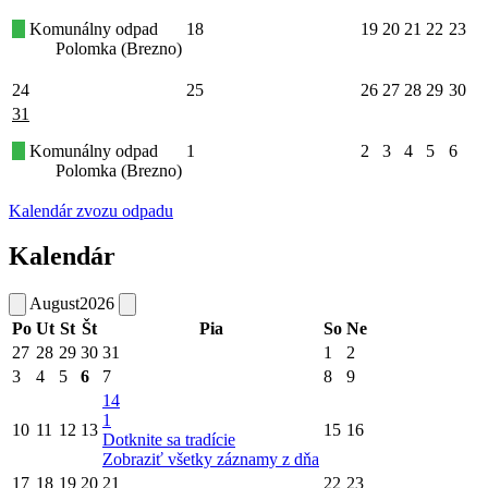
Komunálny odpad
18
19
20
21
22
23
Polomka (Brezno)
24
25
26
27
28
29
30
31
Komunálny odpad
1
2
3
4
5
6
Polomka (Brezno)
Kalendár zvozu odpadu
Kalendár
August
2026
Po
Ut
St
Št
Pia
So
Ne
27
28
29
30
31
1
2
3
4
5
6
7
8
9
14
1
10
11
12
13
15
16
Dotknite sa tradície
Zobraziť všetky záznamy z dňa
17
18
19
20
21
22
23