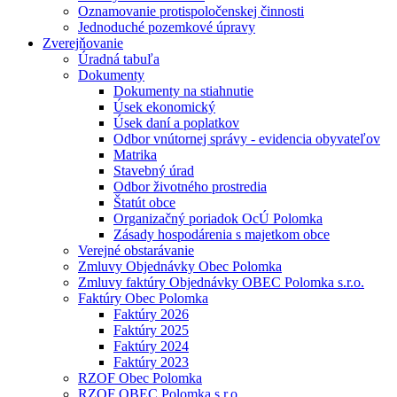
Oznamovanie protispoločenskej činnosti
Jednoduché pozemkové úpravy
Zverejňovanie
Úradná tabuľa
Dokumenty
Dokumenty na stiahnutie
Úsek ekonomický
Úsek daní a poplatkov
Odbor vnútornej správy - evidencia obyvateľov
Matrika
Stavebný úrad
Odbor životného prostredia
Štatút obce
Organizačný poriadok OcÚ Polomka
Zásady hospodárenia s majetkom obce
Verejné obstarávanie
Zmluvy Objednávky Obec Polomka
Zmluvy faktúry Objednávky OBEC Polomka s.r.o.
Faktúry Obec Polomka
Faktúry 2026
Faktúry 2025
Faktúry 2024
Faktúry 2023
RZOF Obec Polomka
RZOF OBEC Polomka s.r.o