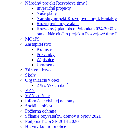
Národný projekt Rozvojové tímy I.
Investičné projekty
Naše plány
Národný projekt Rozvojové tímy I. kontakty
Rozvojové tímy v akcii
Rozvojový plán obce Polomka 2024-2030 v
rámci Národného projektu Rozvojové tímy I.
MOaPS
Zastupiteľstvo
Komisie
Pozvánky
Zápisnice
Uznesenia
Zdravotníctvo
Školy
Organizácie v obci
2% z Vašich daní
VZN
VZN zrušené
Informácie civilnej ochrany
Sociálna oblasť
Požiarna ochrana
Sčítanie obyvateľov, domov a bytov 2021
Podpora EÚ a ŠR 2014-2020
Hlavný kontrolór obce