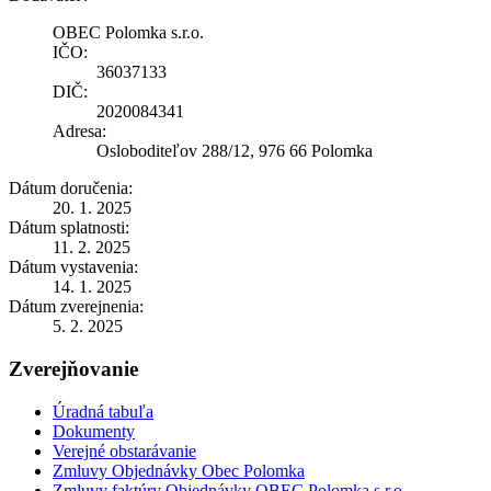
OBEC Polomka s.r.o.
IČO:
36037133
DIČ:
2020084341
Adresa:
Osloboditeľov 288/12, 976 66 Polomka
Dátum doručenia:
20. 1. 2025
Dátum splatnosti:
11. 2. 2025
Dátum vystavenia:
14. 1. 2025
Dátum zverejnenia:
5. 2. 2025
Zverejňovanie
Úradná tabuľa
Dokumenty
Verejné obstarávanie
Zmluvy Objednávky Obec Polomka
Zmluvy faktúry Objednávky OBEC Polomka s.r.o.