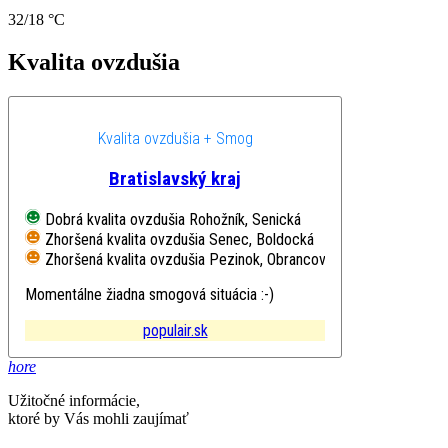
32/18 °C
Kvalita ovzdušia
Kvalita ovzdušia + Smog
Bratislavský kraj
Dobrá kvalita ovzdušia
Rohožník, Senická
Zhoršená kvalita ovzdušia
Senec, Boldocká
Zhoršená kvalita ovzdušia
Pezinok, Obrancov mieru
Momentálne žiadna smogová situácia :-)
populair.sk
hore
Užitočné informácie,
ktoré by Vás mohli zaujímať