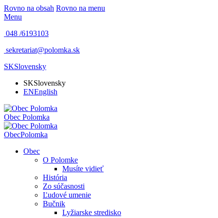
Rovno na obsah
Rovno na menu
Menu
048 /
6193103
sekretariat@polomka.sk
SK
Slovensky
SK
Slovensky
EN
English
Obec
Polomka
Obec
Polomka
Obec
O Polomke
Musíte vidieť
História
Zo súčasnosti
Ľudové umenie
Bučnik
Lyžiarske stredisko