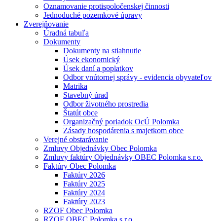
Oznamovanie protispoločenskej činnosti
Jednoduché pozemkové úpravy
Zverejňovanie
Úradná tabuľa
Dokumenty
Dokumenty na stiahnutie
Úsek ekonomický
Úsek daní a poplatkov
Odbor vnútornej správy - evidencia obyvateľov
Matrika
Stavebný úrad
Odbor životného prostredia
Štatút obce
Organizačný poriadok OcÚ Polomka
Zásady hospodárenia s majetkom obce
Verejné obstarávanie
Zmluvy Objednávky Obec Polomka
Zmluvy faktúry Objednávky OBEC Polomka s.r.o.
Faktúry Obec Polomka
Faktúry 2026
Faktúry 2025
Faktúry 2024
Faktúry 2023
RZOF Obec Polomka
RZOF OBEC Polomka s.r.o