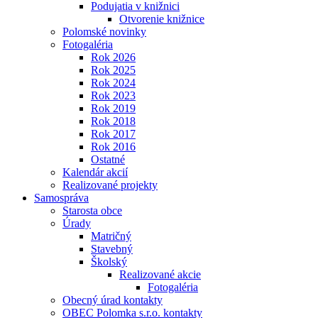
Podujatia v knižnici
Otvorenie knižnice
Polomské novinky
Fotogaléria
Rok 2026
Rok 2025
Rok 2024
Rok 2023
Rok 2019
Rok 2018
Rok 2017
Rok 2016
Ostatné
Kalendár akcií
Realizované projekty
Samospráva
Starosta obce
Úrady
Matričný
Stavebný
Školský
Realizované akcie
Fotogaléria
Obecný úrad kontakty
OBEC Polomka s.r.o. kontakty