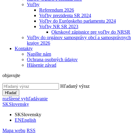
Voľby
Referendum 2026
Voľby prezidenta SR 2024
Voľby do Európskeho parlamentu 2024
Voľby NR SR 2023
Okrskové zápisnice pre voľby do NRSR
Voľby do orgánov samosprávy obcí a samosprávnych
krajov 2026
Kontakty
Napíšte nám
Ochrana osobných údajov
Hlásenie závad
objavujte
Hľadaný výraz
Hľadať
rozšírené vyhľadávanie
SK
Slovensky
SK
Slovensky
EN
English
Mapa webu
RSS