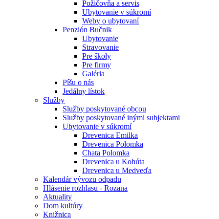
Požičovňa a servis
Ubytovanie v súkromí
Weby o ubytovaní
Penzión Bučnik
Ubytovanie
Stravovanie
Pre školy
Pre firmy
Galéria
Píšu o nás
Jedálny lístok
Služby
Služby poskytované obcou
Služby poskytované inými subjektami
Ubytovanie v súkromí
Drevenica Emilka
Drevenica Polomka
Chata Polomka
Drevenica u Kohúta
Drevenica u Medveďa
Kalendár vývozu odpadu
Hlásenie rozhlasu - Rozana
Aktuality
Dom kultúry
Knižnica