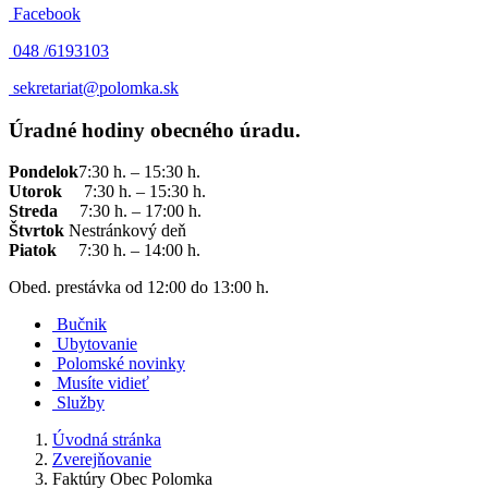
Facebook
048 /
6193103
sekretariat@polomka.sk
Úradné hodiny obecného úradu.
Pondelok
7:30 h. – 15:30 h.
Utorok
7:30 h. – 15:30 h.
Streda
7:30 h. – 17:00 h.
Štvrtok
Nestránkový deň
Piatok
7:30 h. – 14:00 h.
Obed. prestávka od 12:00 do 13:00 h.
Bučnik
Ubytovanie
Polomské novinky
Musíte vidieť
Služby
Úvodná stránka
Zverejňovanie
Faktúry Obec Polomka