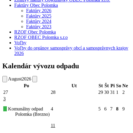
Faktúry Obec Polomka
Faktúry 2026
Faktúry 2025
Faktúry 2024
Faktúry 2023
RZOF Obec Polomka
RZOF OBEC Polomka s.r.o
Voľby
Voľby do orgánov samosprávy obcí a samosprávnych krajov
2026
Kalendár vývozu odpadu
August
2026
Po
Ut
St
Št
Pi
So
Ne
27
28
29
30
31
1
2
3
Komunálny odpad
4
5
6
7
8
9
Polomka (Brezno)
11