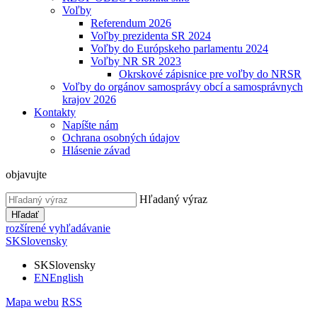
Voľby
Referendum 2026
Voľby prezidenta SR 2024
Voľby do Európskeho parlamentu 2024
Voľby NR SR 2023
Okrskové zápisnice pre voľby do NRSR
Voľby do orgánov samosprávy obcí a samosprávnych
krajov 2026
Kontakty
Napíšte nám
Ochrana osobných údajov
Hlásenie závad
objavujte
Hľadaný výraz
Hľadať
rozšírené vyhľadávanie
SK
Slovensky
SK
Slovensky
EN
English
Mapa webu
RSS