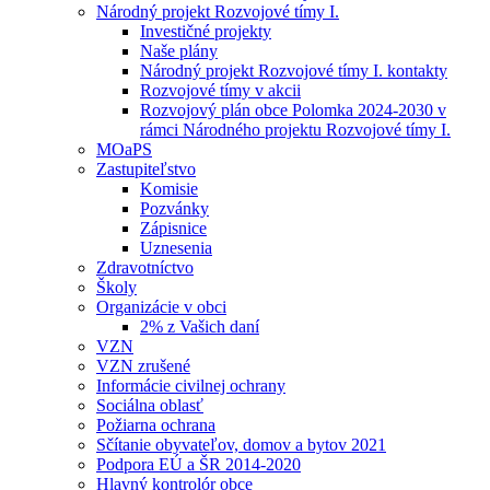
Národný projekt Rozvojové tímy I.
Investičné projekty
Naše plány
Národný projekt Rozvojové tímy I. kontakty
Rozvojové tímy v akcii
Rozvojový plán obce Polomka 2024-2030 v
rámci Národného projektu Rozvojové tímy I.
MOaPS
Zastupiteľstvo
Komisie
Pozvánky
Zápisnice
Uznesenia
Zdravotníctvo
Školy
Organizácie v obci
2% z Vašich daní
VZN
VZN zrušené
Informácie civilnej ochrany
Sociálna oblasť
Požiarna ochrana
Sčítanie obyvateľov, domov a bytov 2021
Podpora EÚ a ŠR 2014-2020
Hlavný kontrolór obce