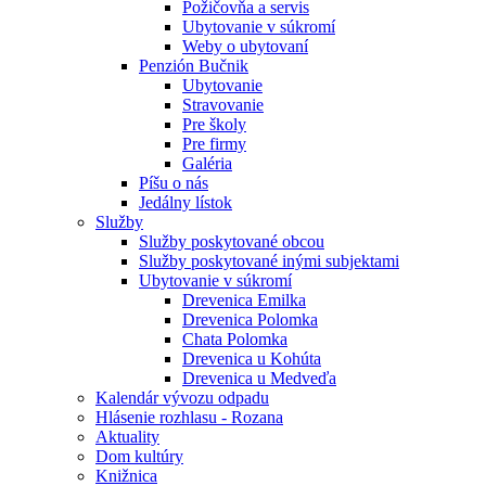
Požičovňa a servis
Ubytovanie v súkromí
Weby o ubytovaní
Penzión Bučnik
Ubytovanie
Stravovanie
Pre školy
Pre firmy
Galéria
Píšu o nás
Jedálny lístok
Služby
Služby poskytované obcou
Služby poskytované inými subjektami
Ubytovanie v súkromí
Drevenica Emilka
Drevenica Polomka
Chata Polomka
Drevenica u Kohúta
Drevenica u Medveďa
Kalendár vývozu odpadu
Hlásenie rozhlasu - Rozana
Aktuality
Dom kultúry
Knižnica