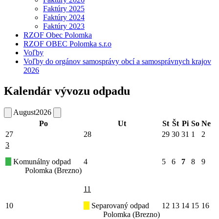
Faktúry 2025
Faktúry 2024
Faktúry 2023
RZOF Obec Polomka
RZOF OBEC Polomka s.r.o
Voľby
Voľby do orgánov samosprávy obcí a samosprávnych krajov
2026
Kalendár vývozu odpadu
August
2026
Po
Ut
St
Št
Pi
So
Ne
27
28
29
30
31
1
2
3
Komunálny odpad
4
5
6
7
8
9
Polomka (Brezno)
11
10
Separovaný odpad
12
13
14
15
16
Polomka (Brezno)