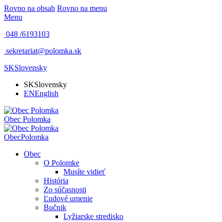
Rovno na obsah
Rovno na menu
Menu
048 /
6193103
sekretariat@polomka.sk
SK
Slovensky
SK
Slovensky
EN
English
Obec
Polomka
Obec
Polomka
Obec
O Polomke
Musíte vidieť
História
Zo súčasnosti
Ľudové umenie
Bučnik
Lyžiarske stredisko