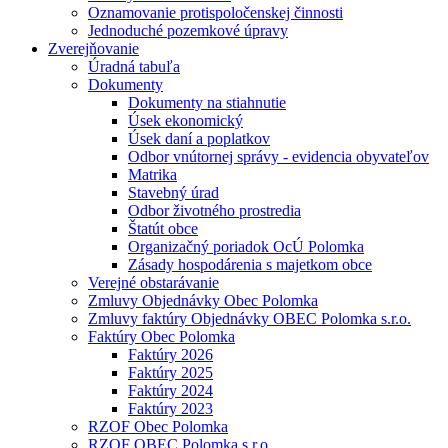
Oznamovanie protispoločenskej činnosti
Jednoduché pozemkové úpravy
Zverejňovanie
Úradná tabuľa
Dokumenty
Dokumenty na stiahnutie
Úsek ekonomický
Úsek daní a poplatkov
Odbor vnútornej správy - evidencia obyvateľov
Matrika
Stavebný úrad
Odbor životného prostredia
Štatút obce
Organizačný poriadok OcÚ Polomka
Zásady hospodárenia s majetkom obce
Verejné obstarávanie
Zmluvy Objednávky Obec Polomka
Zmluvy faktúry Objednávky OBEC Polomka s.r.o.
Faktúry Obec Polomka
Faktúry 2026
Faktúry 2025
Faktúry 2024
Faktúry 2023
RZOF Obec Polomka
RZOF OBEC Polomka s.r.o