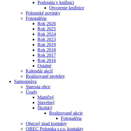
Podujatia v knižnici
Otvorenie knižnice
Polomské novinky
Fotogaléria
Rok 2026
Rok 2025
Rok 2024
Rok 2023
Rok 2019
Rok 2018
Rok 2017
Rok 2016
Ostatné
Kalendár akcií
Realizované projekty
Samospráva
Starosta obce
Úrady
Matričný
Stavebný
Školský
Realizované akcie
Fotogaléria
Obecný úrad kontakty
OBEC Polomka s.r.o. kontakty