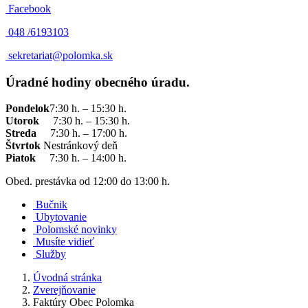
Facebook
048 /
6193103
sekretariat@polomka.sk
Úradné hodiny obecného úradu.
Pondelok
7:30 h. – 15:30 h.
Utorok
7:30 h. – 15:30 h.
Streda
7:30 h. – 17:00 h.
Štvrtok
Nestránkový deň
Piatok
7:30 h. – 14:00 h.
Obed. prestávka od 12:00 do 13:00 h.
Bučnik
Ubytovanie
Polomské novinky
Musíte vidieť
Služby
Úvodná stránka
Zverejňovanie
Faktúry Obec Polomka