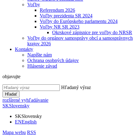
Voľby
Referendum 2026
Voľby prezidenta SR 2024
Voľby do Európskeho parlamentu 2024
Voľby NR SR 2023
Okrskové zápisnice pre voľby do NRSR
Voľby do orgánov samosprávy obcí a samosprávnych
krajov 2026
Kontakty
Napíšte nám
Ochrana osobných údajov
Hlásenie závad
objavujte
Hľadaný výraz
Hľadať
rozšírené vyhľadávanie
SK
Slovensky
SK
Slovensky
EN
English
Mapa webu
RSS