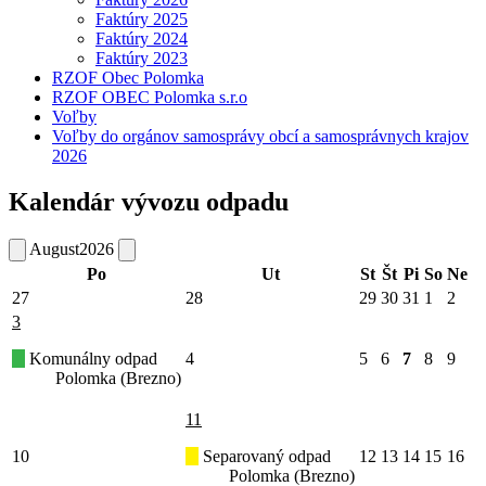
Faktúry 2025
Faktúry 2024
Faktúry 2023
RZOF Obec Polomka
RZOF OBEC Polomka s.r.o
Voľby
Voľby do orgánov samosprávy obcí a samosprávnych krajov
2026
Kalendár vývozu odpadu
August
2026
Po
Ut
St
Št
Pi
So
Ne
27
28
29
30
31
1
2
3
Komunálny odpad
4
5
6
7
8
9
Polomka (Brezno)
11
10
Separovaný odpad
12
13
14
15
16
Polomka (Brezno)