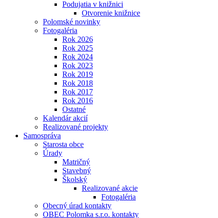
Podujatia v knižnici
Otvorenie knižnice
Polomské novinky
Fotogaléria
Rok 2026
Rok 2025
Rok 2024
Rok 2023
Rok 2019
Rok 2018
Rok 2017
Rok 2016
Ostatné
Kalendár akcií
Realizované projekty
Samospráva
Starosta obce
Úrady
Matričný
Stavebný
Školský
Realizované akcie
Fotogaléria
Obecný úrad kontakty
OBEC Polomka s.r.o. kontakty