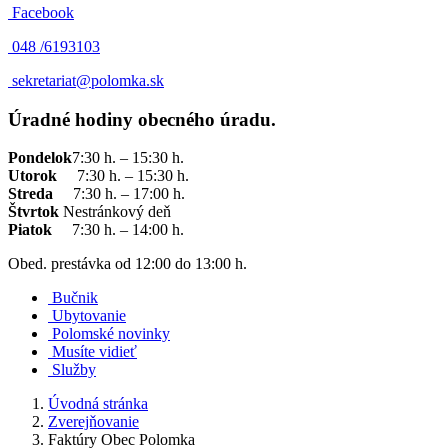
Facebook
048 /
6193103
sekretariat@polomka.sk
Úradné hodiny obecného úradu.
Pondelok
7:30 h. – 15:30 h.
Utorok
7:30 h. – 15:30 h.
Streda
7:30 h. – 17:00 h.
Štvrtok
Nestránkový deň
Piatok
7:30 h. – 14:00 h.
Obed. prestávka od 12:00 do 13:00 h.
Bučnik
Ubytovanie
Polomské novinky
Musíte vidieť
Služby
Úvodná stránka
Zverejňovanie
Faktúry Obec Polomka