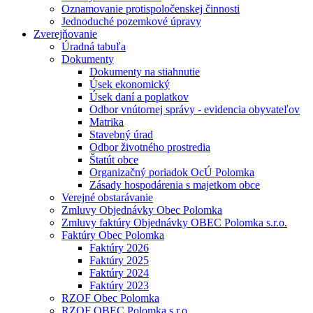
Oznamovanie protispoločenskej činnosti
Jednoduché pozemkové úpravy
Zverejňovanie
Úradná tabuľa
Dokumenty
Dokumenty na stiahnutie
Úsek ekonomický
Úsek daní a poplatkov
Odbor vnútornej správy - evidencia obyvateľov
Matrika
Stavebný úrad
Odbor životného prostredia
Štatút obce
Organizačný poriadok OcÚ Polomka
Zásady hospodárenia s majetkom obce
Verejné obstarávanie
Zmluvy Objednávky Obec Polomka
Zmluvy faktúry Objednávky OBEC Polomka s.r.o.
Faktúry Obec Polomka
Faktúry 2026
Faktúry 2025
Faktúry 2024
Faktúry 2023
RZOF Obec Polomka
RZOF OBEC Polomka s.r.o