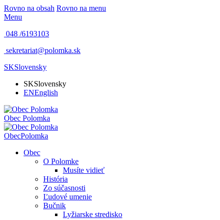
Rovno na obsah
Rovno na menu
Menu
048 /
6193103
sekretariat@polomka.sk
SK
Slovensky
SK
Slovensky
EN
English
Obec
Polomka
Obec
Polomka
Obec
O Polomke
Musíte vidieť
História
Zo súčasnosti
Ľudové umenie
Bučnik
Lyžiarske stredisko