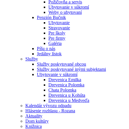
Požičovňa a servis
Ubytovanie v súkromí
Weby o ubytovaní
Penzión Bučnik
Ubytovanie
Stravovanie
Pre školy
Pre firmy
Galéria
Píšu o nás
Jedálny lístok
Služby
Služby poskytované obcou
Služby poskytované inými subjektami
Ubytovanie v súkromí
Drevenica Emilka
Drevenica Polomka
Chata Polomka
Drevenica u Kohúta
Drevenica u Medveďa
Kalendár vývozu odpadu
Hlásenie rozhlasu - Rozana
Aktuality
Dom kultúry
Knižnica