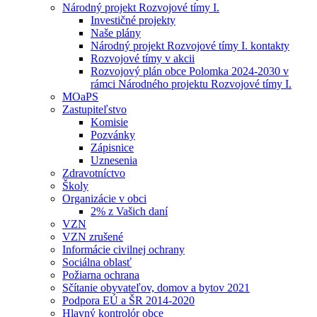
Národný projekt Rozvojové tímy I.
Investičné projekty
Naše plány
Národný projekt Rozvojové tímy I. kontakty
Rozvojové tímy v akcii
Rozvojový plán obce Polomka 2024-2030 v
rámci Národného projektu Rozvojové tímy I.
MOaPS
Zastupiteľstvo
Komisie
Pozvánky
Zápisnice
Uznesenia
Zdravotníctvo
Školy
Organizácie v obci
2% z Vašich daní
VZN
VZN zrušené
Informácie civilnej ochrany
Sociálna oblasť
Požiarna ochrana
Sčítanie obyvateľov, domov a bytov 2021
Podpora EÚ a ŠR 2014-2020
Hlavný kontrolór obce