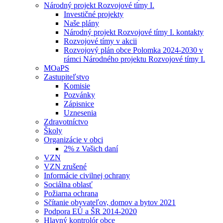
Národný projekt Rozvojové tímy I.
Investičné projekty
Naše plány
Národný projekt Rozvojové tímy I. kontakty
Rozvojové tímy v akcii
Rozvojový plán obce Polomka 2024-2030 v
rámci Národného projektu Rozvojové tímy I.
MOaPS
Zastupiteľstvo
Komisie
Pozvánky
Zápisnice
Uznesenia
Zdravotníctvo
Školy
Organizácie v obci
2% z Vašich daní
VZN
VZN zrušené
Informácie civilnej ochrany
Sociálna oblasť
Požiarna ochrana
Sčítanie obyvateľov, domov a bytov 2021
Podpora EÚ a ŠR 2014-2020
Hlavný kontrolór obce