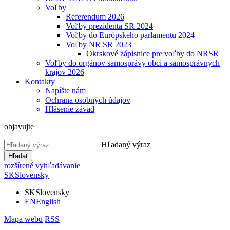
Voľby
Referendum 2026
Voľby prezidenta SR 2024
Voľby do Európskeho parlamentu 2024
Voľby NR SR 2023
Okrskové zápisnice pre voľby do NRSR
Voľby do orgánov samosprávy obcí a samosprávnych
krajov 2026
Kontakty
Napíšte nám
Ochrana osobných údajov
Hlásenie závad
objavujte
Hľadaný výraz
Hľadať
rozšírené vyhľadávanie
SK
Slovensky
SK
Slovensky
EN
English
Mapa webu
RSS