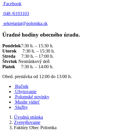
Facebook
048 /
6193103
sekretariat@polomka.sk
Úradné hodiny obecného úradu.
Pondelok
7:30 h. – 15:30 h.
Utorok
7:30 h. – 15:30 h.
Streda
7:30 h. – 17:00 h.
Štvrtok
Nestránkový deň
Piatok
7:30 h. – 14:00 h.
Obed. prestávka od 12:00 do 13:00 h.
Bučnik
Ubytovanie
Polomské novinky
Musíte vidieť
Služby
Úvodná stránka
Zverejňovanie
Faktúry Obec Polomka