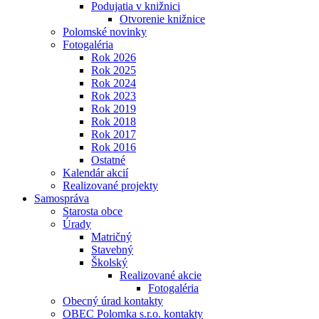
Podujatia v knižnici
Otvorenie knižnice
Polomské novinky
Fotogaléria
Rok 2026
Rok 2025
Rok 2024
Rok 2023
Rok 2019
Rok 2018
Rok 2017
Rok 2016
Ostatné
Kalendár akcií
Realizované projekty
Samospráva
Starosta obce
Úrady
Matričný
Stavebný
Školský
Realizované akcie
Fotogaléria
Obecný úrad kontakty
OBEC Polomka s.r.o. kontakty