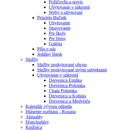
Požičovňa a servis
Ubytovanie v súkromí
Weby o ubytovaní
Penzión Bučnik
Ubytovanie
Stravovanie
Pre školy
Pre firmy
Galéria
Píšu o nás
Jedálny lístok
Služby
Služby poskytované obcou
Služby poskytované inými subjektami
Ubytovanie v súkromí
Drevenica Emilka
Drevenica Polomka
Chata Polomka
Drevenica u Kohúta
Drevenica u Medveďa
Kalendár vývozu odpadu
Hlásenie rozhlasu - Rozana
Aktuality
Dom kultúry
Knižnica