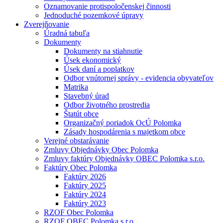
Oznamovanie protispoločenskej činnosti
Jednoduché pozemkové úpravy
Zverejňovanie
Úradná tabuľa
Dokumenty
Dokumenty na stiahnutie
Úsek ekonomický
Úsek daní a poplatkov
Odbor vnútornej správy - evidencia obyvateľov
Matrika
Stavebný úrad
Odbor životného prostredia
Štatút obce
Organizačný poriadok OcÚ Polomka
Zásady hospodárenia s majetkom obce
Verejné obstarávanie
Zmluvy Objednávky Obec Polomka
Zmluvy faktúry Objednávky OBEC Polomka s.r.o.
Faktúry Obec Polomka
Faktúry 2026
Faktúry 2025
Faktúry 2024
Faktúry 2023
RZOF Obec Polomka
RZOF OBEC Polomka s.r.o