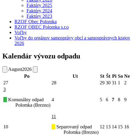
Faktúry 2025
Faktúry 2024
Faktúry 2023
RZOF Obec Polomka
RZOF OBEC Polomka s.r.o
Voľby
Voľby do orgánov samosprávy obcí a samosprávnych krajov
2026
Kalendár vývozu odpadu
August
2026
Po
Ut
St
Št
Pi
So
Ne
27
28
29
30
31
1
2
3
Komunálny odpad
4
5
6
7
8
9
Polomka (Brezno)
11
10
Separovaný odpad
12
13
14
15
16
Polomka (Brezno)