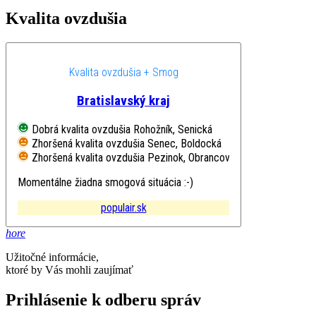
Kvalita ovzdušia
Kvalita ovzdušia + Smog
Bratislavský kraj
Dobrá kvalita ovzdušia
Rohožník, Senická
Zhoršená kvalita ovzdušia
Senec, Boldocká
Zhoršená kvalita ovzdušia
Pezinok, Obrancov mieru
Momentálne žiadna smogová situácia :-)
populair.sk
hore
Užitočné informácie,
ktoré by Vás mohli zaujímať
Prihlásenie k odberu správ