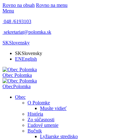
Rovno na obsah
Rovno na menu
Menu
048 /
6193103
sekretariat@polomka.sk
SK
Slovensky
SK
Slovensky
EN
English
Obec
Polomka
Obec
Polomka
Obec
O Polomke
Musíte vidieť
História
Zo súčasnosti
Ľudové umenie
Bučnik
Lyžiarske stredisko