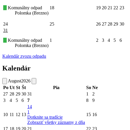
Komunálny odpad
18
19
20
21
22
23
Polomka (Brezno)
24
25
26
27
28
29
30
31
Komunálny odpad
1
2
3
4
5
6
Polomka (Brezno)
Kalendár zvozu odpadu
Kalendár
August
2026
Po
Ut
St
Št
Pia
So
Ne
27
28
29
30
31
1
2
3
4
5
6
7
8
9
14
1
10
11
12
13
15
16
Dotknite sa tradície
Zobraziť všetky záznamy z dňa
17
18
19
20
21
22
23