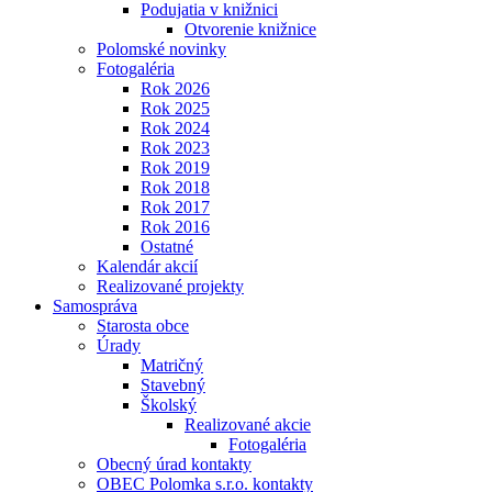
Podujatia v knižnici
Otvorenie knižnice
Polomské novinky
Fotogaléria
Rok 2026
Rok 2025
Rok 2024
Rok 2023
Rok 2019
Rok 2018
Rok 2017
Rok 2016
Ostatné
Kalendár akcií
Realizované projekty
Samospráva
Starosta obce
Úrady
Matričný
Stavebný
Školský
Realizované akcie
Fotogaléria
Obecný úrad kontakty
OBEC Polomka s.r.o. kontakty