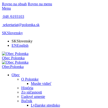
Rovno na obsah
Rovno na menu
Menu
048 /
6193103
sekretariat@polomka.sk
SK
Slovensky
SK
Slovensky
EN
English
Obec
Polomka
Obec
Polomka
Obec
O Polomke
Musíte vidieť
História
Zo súčasnosti
Ľudové umenie
Bučnik
Lyžiarske stredisko