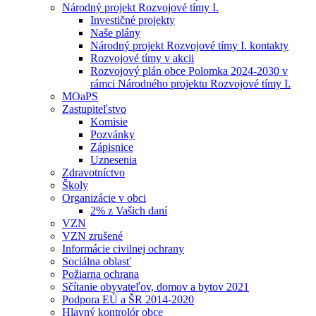
Národný projekt Rozvojové tímy I.
Investičné projekty
Naše plány
Národný projekt Rozvojové tímy I. kontakty
Rozvojové tímy v akcii
Rozvojový plán obce Polomka 2024-2030 v
rámci Národného projektu Rozvojové tímy I.
MOaPS
Zastupiteľstvo
Komisie
Pozvánky
Zápisnice
Uznesenia
Zdravotníctvo
Školy
Organizácie v obci
2% z Vašich daní
VZN
VZN zrušené
Informácie civilnej ochrany
Sociálna oblasť
Požiarna ochrana
Sčítanie obyvateľov, domov a bytov 2021
Podpora EÚ a ŠR 2014-2020
Hlavný kontrolór obce