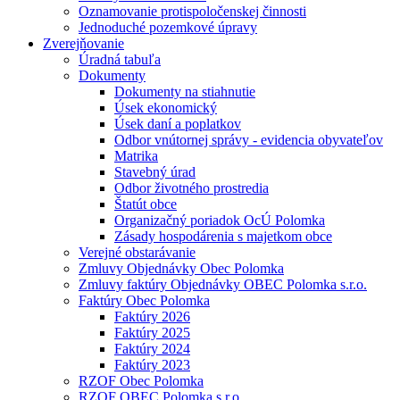
Oznamovanie protispoločenskej činnosti
Jednoduché pozemkové úpravy
Zverejňovanie
Úradná tabuľa
Dokumenty
Dokumenty na stiahnutie
Úsek ekonomický
Úsek daní a poplatkov
Odbor vnútornej správy - evidencia obyvateľov
Matrika
Stavebný úrad
Odbor životného prostredia
Štatút obce
Organizačný poriadok OcÚ Polomka
Zásady hospodárenia s majetkom obce
Verejné obstarávanie
Zmluvy Objednávky Obec Polomka
Zmluvy faktúry Objednávky OBEC Polomka s.r.o.
Faktúry Obec Polomka
Faktúry 2026
Faktúry 2025
Faktúry 2024
Faktúry 2023
RZOF Obec Polomka
RZOF OBEC Polomka s.r.o