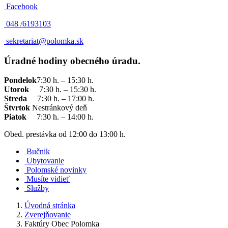
Facebook
048 /
6193103
sekretariat@polomka.sk
Úradné hodiny obecného úradu.
Pondelok
7:30 h. – 15:30 h.
Utorok
7:30 h. – 15:30 h.
Streda
7:30 h. – 17:00 h.
Štvrtok
Nestránkový deň
Piatok
7:30 h. – 14:00 h.
Obed. prestávka od 12:00 do 13:00 h.
Bučnik
Ubytovanie
Polomské novinky
Musíte vidieť
Služby
Úvodná stránka
Zverejňovanie
Faktúry Obec Polomka