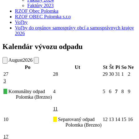
Faktúry 2023
RZOF Obec Polomka
RZOF OBEC Polomka s.r.o
Voľby
Voľby do orgánov samosprávy obcí a samosprávnych krajov
2026
Kalendár vývozu odpadu
August
2026
Po
Ut
St
Št
Pi
So
Ne
27
28
29
30
31
1
2
3
Komunálny odpad
4
5
6
7
8
9
Polomka (Brezno)
11
10
Separovaný odpad
12
13
14
15
16
Polomka (Brezno)
17