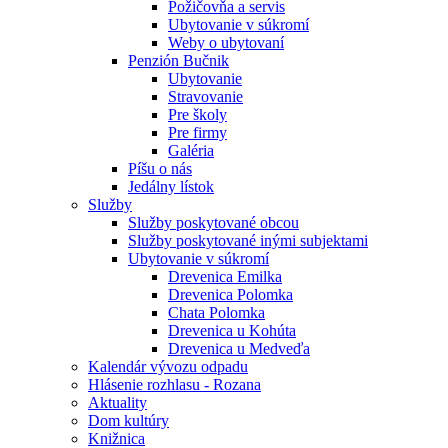
Požičovňa a servis
Ubytovanie v súkromí
Weby o ubytovaní
Penzión Bučnik
Ubytovanie
Stravovanie
Pre školy
Pre firmy
Galéria
Píšu o nás
Jedálny lístok
Služby
Služby poskytované obcou
Služby poskytované inými subjektami
Ubytovanie v súkromí
Drevenica Emilka
Drevenica Polomka
Chata Polomka
Drevenica u Kohúta
Drevenica u Medveďa
Kalendár vývozu odpadu
Hlásenie rozhlasu - Rozana
Aktuality
Dom kultúry
Knižnica