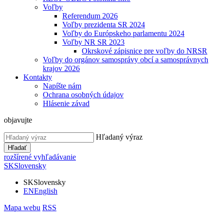
Voľby
Referendum 2026
Voľby prezidenta SR 2024
Voľby do Európskeho parlamentu 2024
Voľby NR SR 2023
Okrskové zápisnice pre voľby do NRSR
Voľby do orgánov samosprávy obcí a samosprávnych
krajov 2026
Kontakty
Napíšte nám
Ochrana osobných údajov
Hlásenie závad
objavujte
Hľadaný výraz
Hľadať
rozšírené vyhľadávanie
SK
Slovensky
SK
Slovensky
EN
English
Mapa webu
RSS